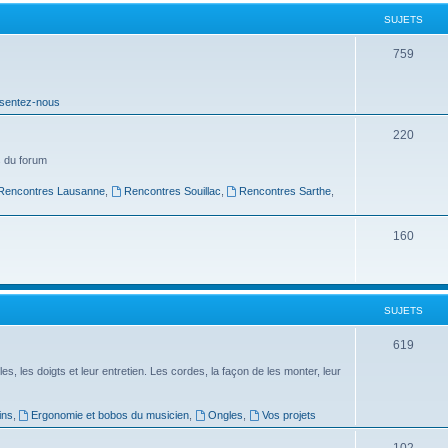
t
SUJETS
s
S
759
u
sentez-nous
j
e
S
220
t
u
 du forum
s
j
Rencontres Lausanne
,
Rencontres Souillac
,
Rencontres Sarthe
,
e
S
160
t
u
s
j
SUJETS
e
t
S
619
s
u
es, les doigts et leur entretien. Les cordes, la façon de les monter, leur
j
ins
,
Ergonomie et bobos du musicien
,
Ongles
,
Vos projets
e
S
102
t