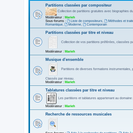
Partitions classées par compositeur
Collection de partitions gratuites avec biographies 
Modérateur :
Marieh
Sous-forums :
Liste de compositeurs
,
Méthodes et trait
Romantique
,
Moderne
,
Contemporain
Partitions classées par titre et niveau
Collection de vos partitions préférées, classées par
Modérateur :
Marieh
Musique d'ensemble
Partitions de diverses formations instrumentales, p
Classés par niveau.
Modérateur :
Marieh
Tablatures classées par titre et niveau
Les partitions et tablatures appartenant au domaine p
Modérateur :
Marieh
Recherche de ressources musicales
Sous-forums :
Aide à la recherche de partitions
,
Aide à