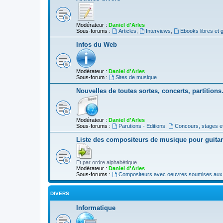
Modérateur :
Daniel d'Arles
Sous-forums :
Articles
,
Interviews
,
Ebooks libres et g
Infos du Web
Modérateur :
Daniel d'Arles
Sous-forum :
Sites de musique
Nouvelles de toutes sortes, concerts, partition
Modérateur :
Daniel d'Arles
Sous-forums :
Parutions - Editions
,
Concours, stages e
Liste des compositeurs de musique pour guita
Et par ordre alphabétique
Modérateur :
Daniel d'Arles
Sous-forums :
Compositeurs avec oeuvres soumises aux d
DIVERS
Informatique