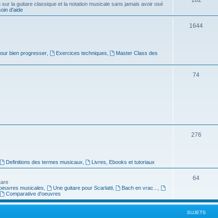
ur la guitare classique et la notation musicale sans jamais avoir osé
in d'aide
u
s
j
S
1644
e
u
t
j
pour bien progresser
,
Exercices techniques
,
Master Class des
s
e
S
74
t
u
s
j
e
t
S
276
s
u
j
Definitions des termes musicaux
,
Livres, Ebooks et tutoriaux
e
S
64
tare
t
oeuvres musicales
,
Une guitare pour Scarlatti
,
Bach en vrac...
,
u
Comparative d'oeuvres
s
j
SUJETS
e