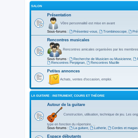
SALON
Présentation
Vôtre personnalité est mise en avant
Sous-forums :
Présentez-vous
,
Trombinoscope
,
Pré
Rencontres musicales
Rencontres amicales organisées par les membres
Sous-forums :
Recherche de Musicien ou Musicienne
,
Rencontres Perpignan
,
Rencontres Mazille
Petites annonces
Achats, ventes d'occasion, emploi.
LA GUITARE : INSTRUMENT, COURS ET THÉORIE
Autour de la guitare
Construction, utilisation, technique de jeu. Les ongl
type en fonction du répertoire, ...
Sous-forums :
La guitare
,
Lutherie
,
Cordes et magas
Espace débutants