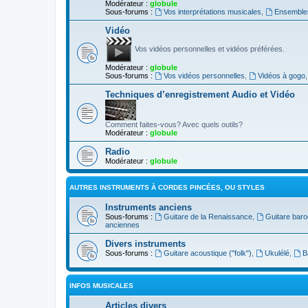
Modérateur :
globule
Sous-forums :
Vos interprétations musicales
,
Ensembles
Vidéo
Vos vidéos personnelles et vidéos préférées.
Modérateur :
globule
Sous-forums :
Vos vidéos personnelles
,
Vidéos à gogo
Techniques d’enregistrement Audio et Vidéo
Comment faites-vous? Avec quels outils?
Modérateur :
globule
Radio
Modérateur :
globule
AUTRES INSTRUMENTS À CORDES PINCÉES, OU STYLES
Instruments anciens
Sous-forums :
Guitare de la Renaissance
,
Guitare bar
anciennes
Divers instruments
Sous-forums :
Guitare acoustique ("folk")
,
Ukulélé
,
B
INFOS MUSICALES
Articles divers