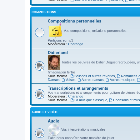
COMPOSITIONS
Compositions personnelles
Vos compositions, créations personnelles.
Partitions et mp3
Modérateur :
Charango
Didierland
Toutes les oeuvres de Didier Doguet regroupées, u
l'imagination fertile
Sous-forums :
Ballades et autres réveries
,
Romances et
Danses
,
Valses
,
Autres danses
,
Autres musiques
,
Transcriptions et arrangements
Vos transcriptions et arrangements pour guitare de pièces écr
Modérateur :
Charango
Sous-forums :
La musique classique
,
Chansons et musiq
AUDIO ET VIDÉO
Audio
Vos interprétations musicales
Faite-nous connaître votre manière de jouer.