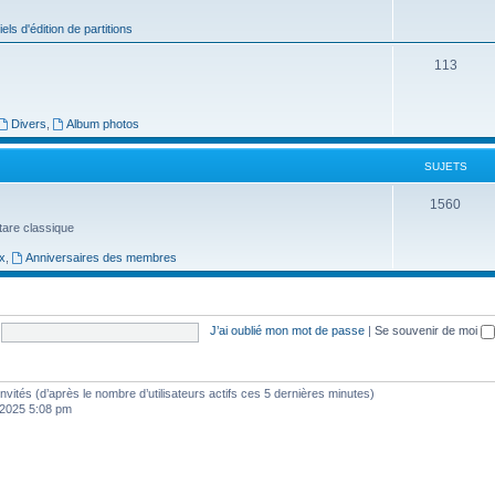
j
iels d'édition de partitions
e
S
113
t
u
s
j
Divers
,
Album photos
e
SUJETS
t
S
1560
s
uitare classique
u
x
,
Anniversaires des membres
j
e
t
J’ai oublié mon mot de passe
|
Se souvenir de moi
s
1 invités (d’après le nombre d’utilisateurs actifs ces 5 dernières minutes)
, 2025 5:08 pm