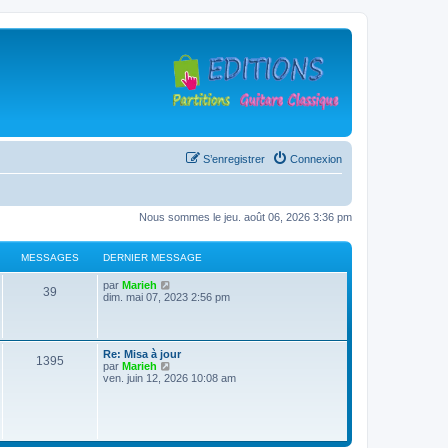
S’enregistrer
Connexion
Nous sommes le jeu. août 06, 2026 3:36 pm
MESSAGES
DERNIER MESSAGE
D
V
par
Marieh
M
39
e
o
dim. mai 07, 2023 2:56 pm
r
i
e
n
r
i
l
s
e
e
D
Re: Misa à jour
r
d
M
1395
e
V
par
Marieh
s
m
e
r
o
ven. juin 12, 2026 10:08 am
e
r
e
n
i
s
n
a
i
r
s
i
s
e
l
a
e
g
r
e
g
r
s
m
d
e
m
e