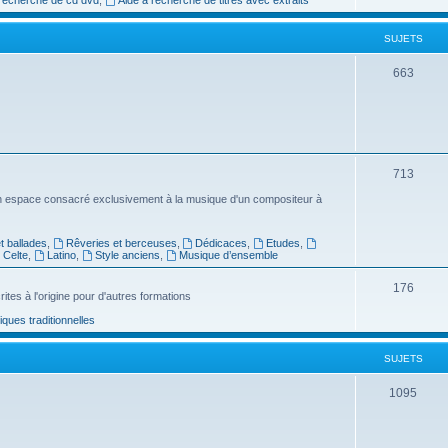
e
SUJETS
t
s
S
663
u
j
e
S
713
t
u
n espace consacré exclusivement à la musique d'un compositeur à
s
j
 ballades
,
Rêveries et berceuses
,
Dédicaces
,
Etudes
,
e
Celte
,
Latino
,
Style anciens
,
Musique d’ensemble
t
S
176
ites à l'origine pour d'autres formations
s
u
ues traditionnelles
j
SUJETS
e
t
S
1095
s
u
j