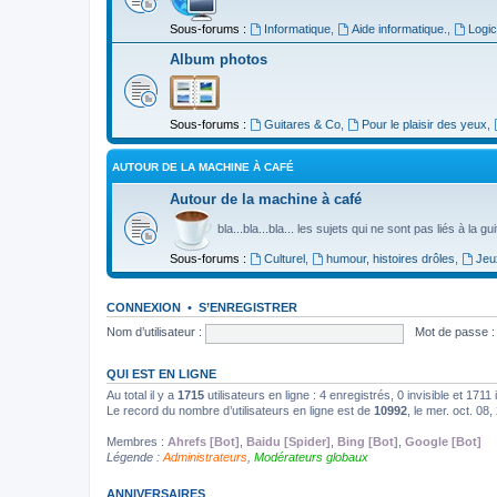
Sous-forums :
Informatique
,
Aide informatique.
,
Logic
Album photos
Sous-forums :
Guitares & Co
,
Pour le plaisir des yeux
,
AUTOUR DE LA MACHINE À CAFÉ
Autour de la machine à café
bla...bla...bla... les sujets qui ne sont pas liés à la g
Sous-forums :
Culturel
,
humour, histoires drôles
,
Jeu
CONNEXION
•
S’ENREGISTRER
Nom d’utilisateur :
Mot de passe :
QUI EST EN LIGNE
Au total il y a
1715
utilisateurs en ligne : 4 enregistrés, 0 invisible et 171
Le record du nombre d’utilisateurs en ligne est de
10992
, le mer. oct. 08
Membres :
Ahrefs [Bot]
,
Baidu [Spider]
,
Bing [Bot]
,
Google [Bot]
Légende :
Administrateurs
,
Modérateurs globaux
ANNIVERSAIRES