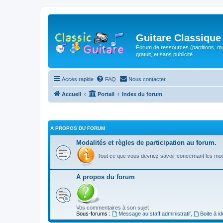
Guitare Classique
Forum de ressources (partitions, mu
gratuit, et sans publicité.
Accès rapide
FAQ
Nous contacter
Accueil
Portail
Index du forum
A PROPOS DU FORUM
Modalités et règles de participation au forum.
Tout ce que vous devriez savoir concernant les moda
A propos du forum
Vos commentaires à son sujet
Sous-forums :
Message au staff administratif
,
Boite à i