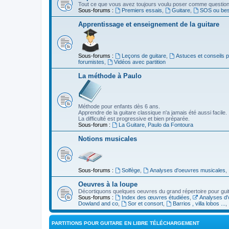
Tout ce que vous avez toujours voulu poser comme question s
Sous-forums :
Premiers essais
,
Guitare
,
SOS ou beso
Apprentissage et enseignement de la guitare
Sous-forums :
Leçons de guitare
,
Astuces et conseils 
forumistes
,
Vidéos avec partition
La méthode à Paulo
Méthode pour enfants dès 6 ans.
Apprendre de la guitare classique n'a jamais été aussi facile.
La difficulté est progressive et bien préparée.
Sous-forum :
La Guitare, Paulo da Fontoura
Notions musicales
Sous-forums :
Solfège
,
Analyses d'oeuvres musicales
,
Oeuvres à la loupe
Décortiquons quelques oeuvres du grand répertoire pour gui
Sous-forums :
Index des œuvres étudiées
,
Analyses d'
Dowland and co
,
Sor et consort
,
Barrios , villa lobos ...
,
PARTITIONS POUR GUITARE EN LIBRE TÉLÉCHARGEMENT