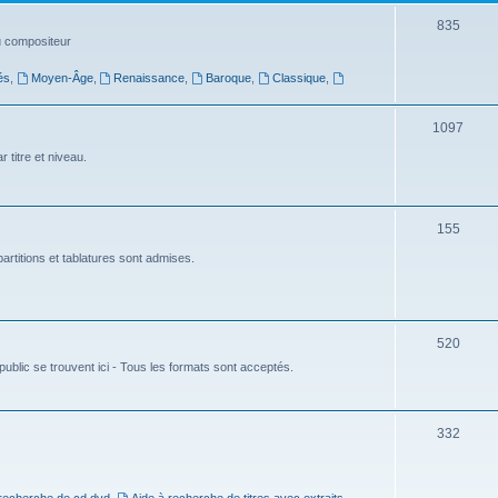
t
S
835
du compositeur
s
u
és
,
Moyen-Âge
,
Renaissance
,
Baroque
,
Classique
,
j
e
S
1097
t
u
 titre et niveau.
s
j
e
S
155
t
u
artitions et tablatures sont admises.
s
j
e
S
520
t
ublic se trouvent ici - Tous les formats sont acceptés.
u
s
j
e
S
332
t
u
s
j
 recherche de cd dvd
,
Aide à recherche de titres avec extraits