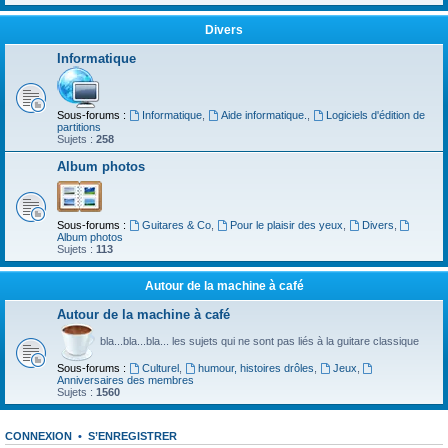
Divers
Informatique
Sous-forums :
Informatique
,
Aide informatique.
,
Logiciels d'édition de
partitions
Sujets :
258
Album photos
Sous-forums :
Guitares & Co
,
Pour le plaisir des yeux
,
Divers
,
Album photos
Sujets :
113
Autour de la machine à café
Autour de la machine à café
bla...bla...bla... les sujets qui ne sont pas liés à la guitare classique
Sous-forums :
Culturel
,
humour, histoires drôles
,
Jeux
,
Anniversaires des membres
Sujets :
1560
CONNEXION
•
S’ENREGISTRER