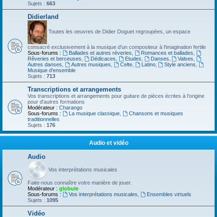
Sujets :
663
Didierland
Toutes les oeuvres de Didier Doguet regroupées, un espace
consacré exclusivement à la musique d'un compositeur à l'imagination fertile
Sous-forums :
Ballades et autres réveries
,
Romances et ballades
,
Rêveries et berceuses
,
Dédicaces
,
Etudes
,
Danses
,
Valses
,
Autres danses
,
Autres musiques
,
Celte
,
Latino
,
Style anciens
,
Musique d’ensemble
Sujets :
713
Transcriptions et arrangements
Vos transcriptions et arrangements pour guitare de pièces écrites à l'origine
pour d'autres formations
Modérateur :
Charango
Sous-forums :
La musique classique
,
Chansons et musiques
traditionnelles
Sujets :
176
Audio et vidéo
Audio
Vos interprétations musicales
Faite-nous connaître votre manière de jouer.
Modérateur :
globule
Sous-forums :
Vos interprétations musicales
,
Ensembles virtuels
Sujets :
1095
Vidéo