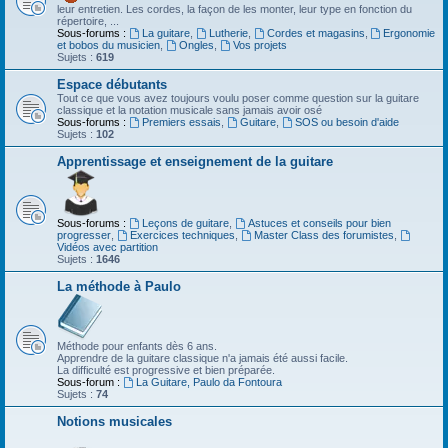
leur entretien. Les cordes, la façon de les monter, leur type en fonction du
répertoire, ...
Sous-forums :
La guitare
,
Lutherie
,
Cordes et magasins
,
Ergonomie
et bobos du musicien
,
Ongles
,
Vos projets
Sujets :
619
Espace débutants
Tout ce que vous avez toujours voulu poser comme question sur la guitare
classique et la notation musicale sans jamais avoir osé
Sous-forums :
Premiers essais
,
Guitare
,
SOS ou besoin d'aide
Sujets :
102
Apprentissage et enseignement de la guitare
Sous-forums :
Leçons de guitare
,
Astuces et conseils pour bien
progresser
,
Exercices techniques
,
Master Class des forumistes
,
Vidéos avec partition
Sujets :
1646
La méthode à Paulo
Méthode pour enfants dès 6 ans.
Apprendre de la guitare classique n'a jamais été aussi facile.
La difficulté est progressive et bien préparée.
Sous-forum :
La Guitare, Paulo da Fontoura
Sujets :
74
Notions musicales