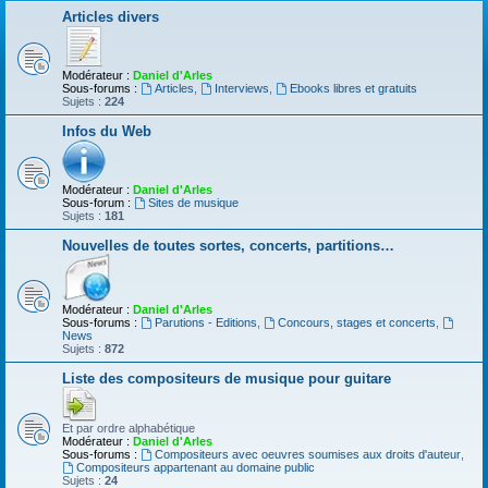
Articles divers
Modérateur :
Daniel d'Arles
Sous-forums :
Articles
,
Interviews
,
Ebooks libres et gratuits
Sujets :
224
Infos du Web
Modérateur :
Daniel d'Arles
Sous-forum :
Sites de musique
Sujets :
181
Nouvelles de toutes sortes, concerts, partitions…
Modérateur :
Daniel d'Arles
Sous-forums :
Parutions - Editions
,
Concours, stages et concerts
,
News
Sujets :
872
Liste des compositeurs de musique pour guitare
Et par ordre alphabétique
Modérateur :
Daniel d'Arles
Sous-forums :
Compositeurs avec oeuvres soumises aux droits d'auteur
,
Compositeurs appartenant au domaine public
Sujets :
24