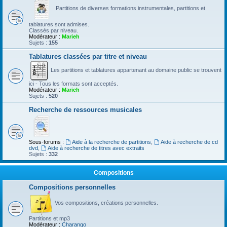
Partitions de diverses formations instrumentales, partitions et
tablatures sont admises.
Classés par niveau.
Modérateur :
Marieh
Sujets :
155
Tablatures classées par titre et niveau
Les partitions et tablatures appartenant au domaine public se trouvent
ici - Tous les formats sont acceptés.
Modérateur :
Marieh
Sujets :
520
Recherche de ressources musicales
Sous-forums :
Aide à la recherche de partitions
,
Aide à recherche de cd
dvd
,
Aide à recherche de titres avec extraits
Sujets :
332
Compositions
Compositions personnelles
Vos compositions, créations personnelles.
Partitions et mp3
Modérateur :
Charango