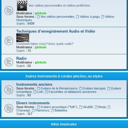
Vos vidéos personnelles et vidéos préférées.
Modérateur :
globule
Sous-forums :
Vos vidéos personnelles
,
Vidéos à gogo
,
Vidéos
Historiques
Sujets :
5439
Techniques d’enregistrement Audio et Vidéo
Comment faites-vous? Avec quels outils?
Modérateur :
globule
Sujets :
72
Radio
Modérateur :
globule
Sujets :
52
Autres instruments à cordes pincées, ou styles
Instruments anciens
Sous-forums :
Guitare de la Renaissance
,
Guitare baroque
,
Guitare
romantique
,
Luth
,
Facsimiles et tablatures anciennes
Sujets :
83
Divers instruments
Sous-forums :
Guitare acoustique ("folk")
,
Ukulélé
,
Banjo
,
Charango
,
Flamenco
,
Balalaïka
Sujets :
117
Infos musicales