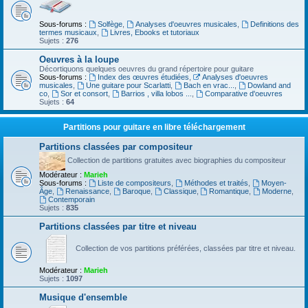
Sous-forums :
Solfège
,
Analyses d'oeuvres musicales
,
Definitions des
termes musicaux
,
Livres, Ebooks et tutoriaux
Sujets :
276
Oeuvres à la loupe
Décortiquons quelques oeuvres du grand répertoire pour guitare
Sous-forums :
Index des œuvres étudiées
,
Analyses d'oeuvres
musicales
,
Une guitare pour Scarlatti
,
Bach en vrac...
,
Dowland and
co
,
Sor et consort
,
Barrios , villa lobos ...
,
Comparative d'oeuvres
Sujets :
64
Partitions pour guitare en libre téléchargement
Partitions classées par compositeur
Collection de partitions gratuites avec biographies du compositeur
Modérateur :
Marieh
Sous-forums :
Liste de compositeurs
,
Méthodes et traités
,
Moyen-
Âge
,
Renaissance
,
Baroque
,
Classique
,
Romantique
,
Moderne
,
Contemporain
Sujets :
835
Partitions classées par titre et niveau
Collection de vos partitions préférées, classées par titre et niveau.
Modérateur :
Marieh
Sujets :
1097
Musique d'ensemble