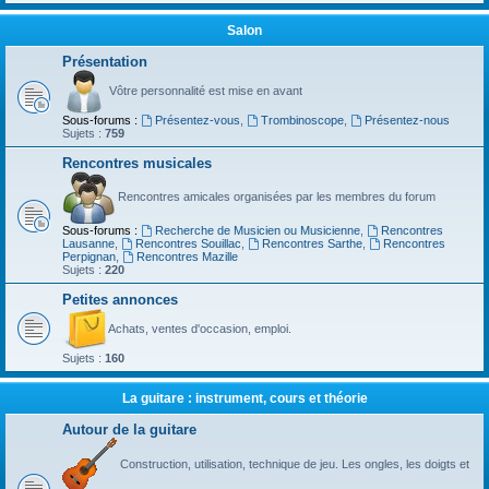
Salon
Présentation
Vôtre personnalité est mise en avant
Sous-forums :
Présentez-vous
,
Trombinoscope
,
Présentez-nous
Sujets :
759
Rencontres musicales
Rencontres amicales organisées par les membres du forum
Sous-forums :
Recherche de Musicien ou Musicienne
,
Rencontres
Lausanne
,
Rencontres Souillac
,
Rencontres Sarthe
,
Rencontres
Perpignan
,
Rencontres Mazille
Sujets :
220
Petites annonces
Achats, ventes d'occasion, emploi.
Sujets :
160
La guitare : instrument, cours et théorie
Autour de la guitare
Construction, utilisation, technique de jeu. Les ongles, les doigts et