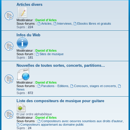
Articles divers
Modérateur :
Daniel d'Arles
Sous-forums :
Articles
,
Interviews
,
Ebooks libres et gratuits
Sujets :
224
Infos du Web
Modérateur :
Daniel d'Arles
Sous-forum :
Sites de musique
Sujets :
181
Nouvelles de toutes sortes, concerts, partitions…
Modérateur :
Daniel d'Arles
Sous-forums :
Parutions - Editions
,
Concours, stages et concerts
,
News
Sujets :
872
Liste des compositeurs de musique pour guitare
Et par ordre alphabétique
Modérateur :
Daniel d'Arles
Sous-forums :
Compositeurs avec oeuvres soumises aux droits d'auteur
,
Compositeurs appartenant au domaine public
Sujets :
24