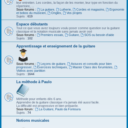
leur entretien. Les cordes, la façon de les monter, leur type en fonction du
répertoire, ...
Sous-forums :
La guitare
,
Lutherie
,
Cordes et magasins
,
Ergonomie
et bobos du musicien
,
Ongles
,
Vos projets
Sujets :
619
Espace débutants
Tout ce que vous avez toujours voulu poser comme question sur la guitare
classique et la notation musicale sans jamais avoir osé
Sous-forums :
Premiers essais
,
Guitare
,
SOS ou besoin d'aide
Sujets :
102
Apprentissage et enseignement de la guitare
Sous-forums :
Leçons de guitare
,
Astuces et conseils pour bien
progresser
,
Exercices techniques
,
Master Class des forumistes
,
Vidéos avec partition
Sujets :
1644
La méthode à Paulo
Méthode pour enfants dès 6 ans.
Apprendre de la guitare classique n'a jamais été aussi facile.
La difficulté est progressive et bien préparée.
Sous-forum :
La Guitare, Paulo da Fontoura
Sujets :
74
Notions musicales