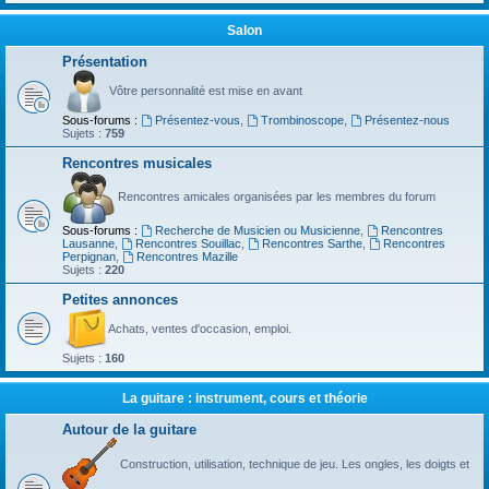
Salon
Présentation
Vôtre personnalité est mise en avant
Sous-forums :
Présentez-vous
,
Trombinoscope
,
Présentez-nous
Sujets :
759
Rencontres musicales
Rencontres amicales organisées par les membres du forum
Sous-forums :
Recherche de Musicien ou Musicienne
,
Rencontres
Lausanne
,
Rencontres Souillac
,
Rencontres Sarthe
,
Rencontres
Perpignan
,
Rencontres Mazille
Sujets :
220
Petites annonces
Achats, ventes d'occasion, emploi.
Sujets :
160
La guitare : instrument, cours et théorie
Autour de la guitare
Construction, utilisation, technique de jeu. Les ongles, les doigts et