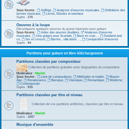
Sous-forums :
Solfège
,
Analyses d'oeuvres musicales
,
Definitions des
termes musicaux
,
Livres, Ebooks et tutoriaux
Sujets :
276
Oeuvres à la loupe
Décortiquons quelques oeuvres du grand répertoire pour guitare
Sous-forums :
Index des œuvres étudiées
,
Analyses d'oeuvres
musicales
,
Une guitare pour Scarlatti
,
Bach en vrac...
,
Dowland and
co
,
Sor et consort
,
Barrios , villa lobos ...
,
Comparative d'oeuvres
Sujets :
64
Partitions pour guitare en libre téléchargement
Partitions classées par compositeur
Collection de partitions gratuites avec biographies du compositeur
Modérateur :
Marieh
Sous-forums :
Liste de compositeurs
,
Méthodes et traités
,
Moyen-
Âge
,
Renaissance
,
Baroque
,
Classique
,
Romantique
,
Moderne
,
Contemporain
Sujets :
835
Partitions classées par titre et niveau
Collection de vos partitions préférées, classées par titre et niveau.
Modérateur :
Marieh
Sujets :
1097
Musique d'ensemble