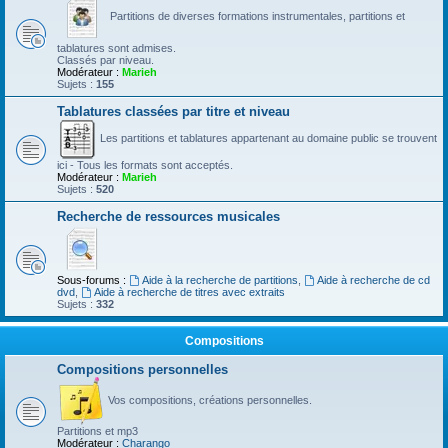
Partitions de diverses formations instrumentales, partitions et
tablatures sont admises.
Classés par niveau.
Modérateur :
Marieh
Sujets :
155
Tablatures classées par titre et niveau
Les partitions et tablatures appartenant au domaine public se trouvent
ici - Tous les formats sont acceptés.
Modérateur :
Marieh
Sujets :
520
Recherche de ressources musicales
Sous-forums :
Aide à la recherche de partitions
,
Aide à recherche de cd
dvd
,
Aide à recherche de titres avec extraits
Sujets :
332
Compositions
Compositions personnelles
Vos compositions, créations personnelles.
Partitions et mp3
Modérateur :
Charango