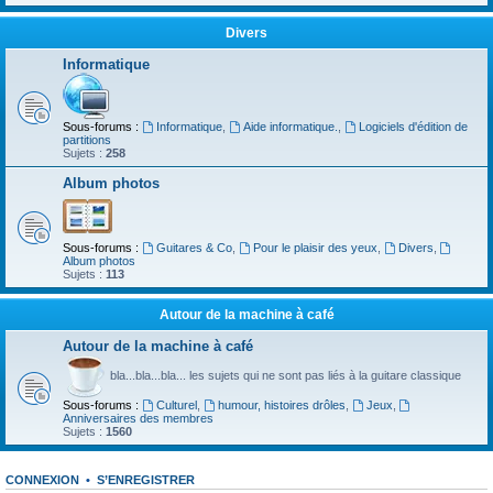
Divers
Informatique
Sous-forums :
Informatique
,
Aide informatique.
,
Logiciels d'édition de
partitions
Sujets :
258
Album photos
Sous-forums :
Guitares & Co
,
Pour le plaisir des yeux
,
Divers
,
Album photos
Sujets :
113
Autour de la machine à café
Autour de la machine à café
bla...bla...bla... les sujets qui ne sont pas liés à la guitare classique
Sous-forums :
Culturel
,
humour, histoires drôles
,
Jeux
,
Anniversaires des membres
Sujets :
1560
CONNEXION
•
S’ENREGISTRER