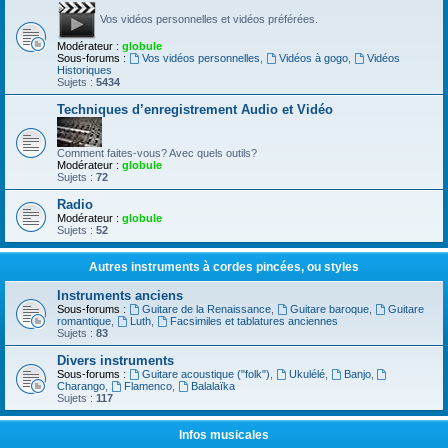
Vos vidéos personnelles et vidéos préférées.
Modérateur :
globule
Sous-forums :
Vos vidéos personnelles
,
Vidéos à gogo
,
Vidéos
Historiques
Sujets :
5434
Techniques d’enregistrement Audio et Vidéo
Comment faites-vous? Avec quels outils?
Modérateur :
globule
Sujets :
72
Radio
Modérateur :
globule
Sujets :
52
Autres instruments à cordes pincées, ou styles
Instruments anciens
Sous-forums :
Guitare de la Renaissance
,
Guitare baroque
,
Guitare
romantique
,
Luth
,
Facsimiles et tablatures anciennes
Sujets :
83
Divers instruments
Sous-forums :
Guitare acoustique ("folk")
,
Ukulélé
,
Banjo
,
Charango
,
Flamenco
,
Balalaïka
Sujets :
117
Infos musicales