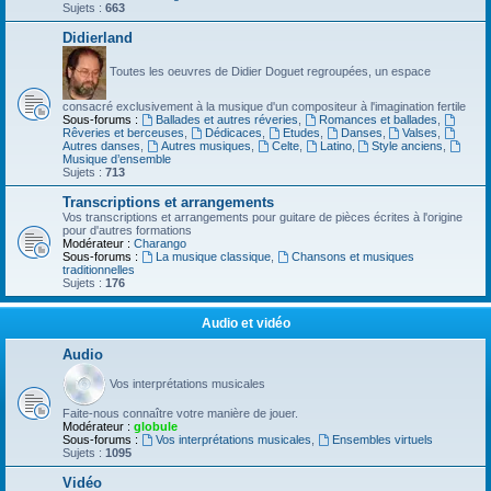
Sujets :
663
Didierland
Toutes les oeuvres de Didier Doguet regroupées, un espace
consacré exclusivement à la musique d'un compositeur à l'imagination fertile
Sous-forums :
Ballades et autres réveries
,
Romances et ballades
,
Rêveries et berceuses
,
Dédicaces
,
Etudes
,
Danses
,
Valses
,
Autres danses
,
Autres musiques
,
Celte
,
Latino
,
Style anciens
,
Musique d’ensemble
Sujets :
713
Transcriptions et arrangements
Vos transcriptions et arrangements pour guitare de pièces écrites à l'origine
pour d'autres formations
Modérateur :
Charango
Sous-forums :
La musique classique
,
Chansons et musiques
traditionnelles
Sujets :
176
Audio et vidéo
Audio
Vos interprétations musicales
Faite-nous connaître votre manière de jouer.
Modérateur :
globule
Sous-forums :
Vos interprétations musicales
,
Ensembles virtuels
Sujets :
1095
Vidéo