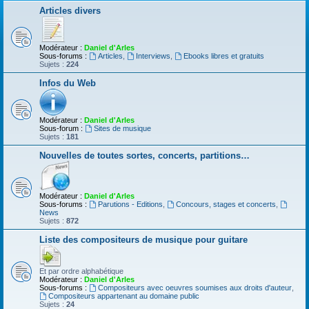
Articles divers
Modérateur :
Daniel d'Arles
Sous-forums :
Articles
,
Interviews
,
Ebooks libres et gratuits
Sujets :
224
Infos du Web
Modérateur :
Daniel d'Arles
Sous-forum :
Sites de musique
Sujets :
181
Nouvelles de toutes sortes, concerts, partitions…
Modérateur :
Daniel d'Arles
Sous-forums :
Parutions - Editions
,
Concours, stages et concerts
,
News
Sujets :
872
Liste des compositeurs de musique pour guitare
Et par ordre alphabétique
Modérateur :
Daniel d'Arles
Sous-forums :
Compositeurs avec oeuvres soumises aux droits d'auteur
,
Compositeurs appartenant au domaine public
Sujets :
24