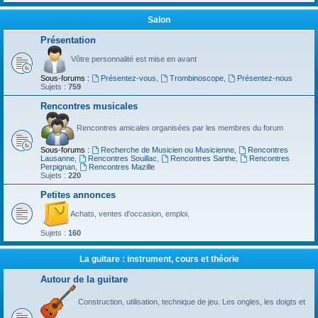
Salon
Présentation
Vôtre personnalité est mise en avant
Sous-forums :
Présentez-vous
,
Trombinoscope
,
Présentez-nous
Sujets :
759
Rencontres musicales
Rencontres amicales organisées par les membres du forum
Sous-forums :
Recherche de Musicien ou Musicienne
,
Rencontres
Lausanne
,
Rencontres Souillac
,
Rencontres Sarthe
,
Rencontres
Perpignan
,
Rencontres Mazille
Sujets :
220
Petites annonces
Achats, ventes d'occasion, emploi.
Sujets :
160
La guitare : instrument, cours et théorie
Autour de la guitare
Construction, utilisation, technique de jeu. Les ongles, les doigts et