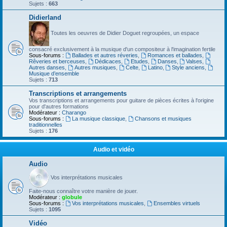
Sujets :
663
Didierland
Toutes les oeuvres de Didier Doguet regroupées, un espace
consacré exclusivement à la musique d'un compositeur à l'imagination fertile
Sous-forums :
Ballades et autres réveries
,
Romances et ballades
,
Rêveries et berceuses
,
Dédicaces
,
Etudes
,
Danses
,
Valses
,
Autres danses
,
Autres musiques
,
Celte
,
Latino
,
Style anciens
,
Musique d’ensemble
Sujets :
713
Transcriptions et arrangements
Vos transcriptions et arrangements pour guitare de pièces écrites à l'origine
pour d'autres formations
Modérateur :
Charango
Sous-forums :
La musique classique
,
Chansons et musiques
traditionnelles
Sujets :
176
Audio et vidéo
Audio
Vos interprétations musicales
Faite-nous connaître votre manière de jouer.
Modérateur :
globule
Sous-forums :
Vos interprétations musicales
,
Ensembles virtuels
Sujets :
1095
Vidéo