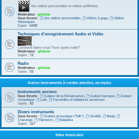
Vos vidéos personnelles et vidéos préférées.
Modérateur :
globule
Sous-forums :
Vos vidéos personnelles
,
Vidéos à gogo
,
Vidéos
Historiques
Sujets :
5438
Techniques d’enregistrement Audio et Vidéo
Comment faites-vous? Avec quels outils?
Modérateur :
globule
Sujets :
72
Radio
Modérateur :
globule
Sujets :
52
Autres instruments à cordes pincées, ou styles
Instruments anciens
Sous-forums :
Guitare de la Renaissance
,
Guitare baroque
,
Guitare
romantique
,
Luth
,
Facsimiles et tablatures anciennes
Sujets :
83
Divers instruments
Sous-forums :
Guitare acoustique ("folk")
,
Ukulélé
,
Banjo
,
Charango
,
Flamenco
,
Balalaïka
Sujets :
117
Infos musicales