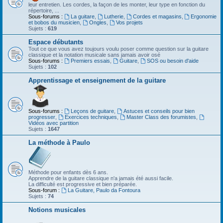
leur entretien. Les cordes, la façon de les monter, leur type en fonction du
répertoire, ...
Sous-forums :
La guitare
,
Lutherie
,
Cordes et magasins
,
Ergonomie
et bobos du musicien
,
Ongles
,
Vos projets
Sujets :
619
Espace débutants
Tout ce que vous avez toujours voulu poser comme question sur la guitare
classique et la notation musicale sans jamais avoir osé
Sous-forums :
Premiers essais
,
Guitare
,
SOS ou besoin d'aide
Sujets :
102
Apprentissage et enseignement de la guitare
Sous-forums :
Leçons de guitare
,
Astuces et conseils pour bien
progresser
,
Exercices techniques
,
Master Class des forumistes
,
Vidéos avec partition
Sujets :
1647
La méthode à Paulo
Méthode pour enfants dès 6 ans.
Apprendre de la guitare classique n'a jamais été aussi facile.
La difficulté est progressive et bien préparée.
Sous-forum :
La Guitare, Paulo da Fontoura
Sujets :
74
Notions musicales