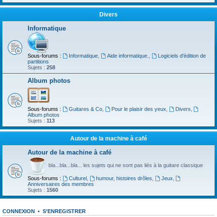
Divers
Informatique
Sous-forums :
Informatique
,
Aide informatique.
,
Logiciels d'édition de
partitions
Sujets :
258
Album photos
Sous-forums :
Guitares & Co
,
Pour le plaisir des yeux
,
Divers
,
Album photos
Sujets :
113
Autour de la machine à café
Autour de la machine à café
bla...bla...bla... les sujets qui ne sont pas liés à la guitare classique
Sous-forums :
Culturel
,
humour, histoires drôles
,
Jeux
,
Anniversaires des membres
Sujets :
1560
CONNEXION
•
S’ENREGISTRER