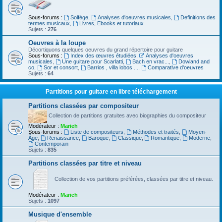
Sous-forums :
Solfège
,
Analyses d'oeuvres musicales
,
Definitions des
termes musicaux
,
Livres, Ebooks et tutoriaux
Sujets :
276
Oeuvres à la loupe
Décortiquons quelques oeuvres du grand répertoire pour guitare
Sous-forums :
Index des œuvres étudiées
,
Analyses d'oeuvres
musicales
,
Une guitare pour Scarlatti
,
Bach en vrac...
,
Dowland and
co
,
Sor et consort
,
Barrios , villa lobos ...
,
Comparative d'oeuvres
Sujets :
64
Partitions pour guitare en libre téléchargement
Partitions classées par compositeur
Collection de partitions gratuites avec biographies du compositeur
Modérateur :
Marieh
Sous-forums :
Liste de compositeurs
,
Méthodes et traités
,
Moyen-
Âge
,
Renaissance
,
Baroque
,
Classique
,
Romantique
,
Moderne
,
Contemporain
Sujets :
835
Partitions classées par titre et niveau
Collection de vos partitions préférées, classées par titre et niveau.
Modérateur :
Marieh
Sujets :
1097
Musique d'ensemble