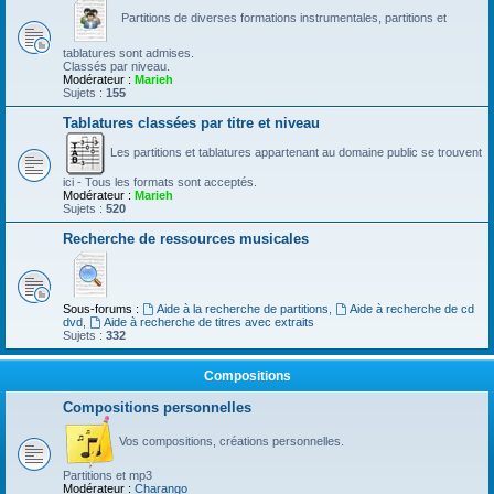
Partitions de diverses formations instrumentales, partitions et
tablatures sont admises.
Classés par niveau.
Modérateur :
Marieh
Sujets :
155
Tablatures classées par titre et niveau
Les partitions et tablatures appartenant au domaine public se trouvent
ici - Tous les formats sont acceptés.
Modérateur :
Marieh
Sujets :
520
Recherche de ressources musicales
Sous-forums :
Aide à la recherche de partitions
,
Aide à recherche de cd
dvd
,
Aide à recherche de titres avec extraits
Sujets :
332
Compositions
Compositions personnelles
Vos compositions, créations personnelles.
Partitions et mp3
Modérateur :
Charango