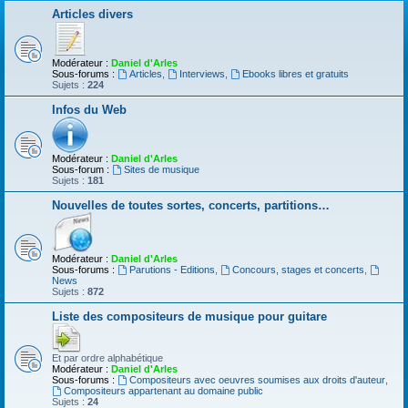
Articles divers
Modérateur :
Daniel d'Arles
Sous-forums :
Articles
,
Interviews
,
Ebooks libres et gratuits
Sujets :
224
Infos du Web
Modérateur :
Daniel d'Arles
Sous-forum :
Sites de musique
Sujets :
181
Nouvelles de toutes sortes, concerts, partitions…
Modérateur :
Daniel d'Arles
Sous-forums :
Parutions - Editions
,
Concours, stages et concerts
,
News
Sujets :
872
Liste des compositeurs de musique pour guitare
Et par ordre alphabétique
Modérateur :
Daniel d'Arles
Sous-forums :
Compositeurs avec oeuvres soumises aux droits d'auteur
,
Compositeurs appartenant au domaine public
Sujets :
24