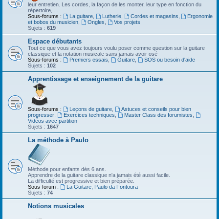
leur entretien. Les cordes, la façon de les monter, leur type en fonction du
répertoire, ...
Sous-forums :
La guitare
,
Lutherie
,
Cordes et magasins
,
Ergonomie
et bobos du musicien
,
Ongles
,
Vos projets
Sujets :
619
Espace débutants
Tout ce que vous avez toujours voulu poser comme question sur la guitare
classique et la notation musicale sans jamais avoir osé
Sous-forums :
Premiers essais
,
Guitare
,
SOS ou besoin d'aide
Sujets :
102
Apprentissage et enseignement de la guitare
Sous-forums :
Leçons de guitare
,
Astuces et conseils pour bien
progresser
,
Exercices techniques
,
Master Class des forumistes
,
Vidéos avec partition
Sujets :
1647
La méthode à Paulo
Méthode pour enfants dès 6 ans.
Apprendre de la guitare classique n'a jamais été aussi facile.
La difficulté est progressive et bien préparée.
Sous-forum :
La Guitare, Paulo da Fontoura
Sujets :
74
Notions musicales