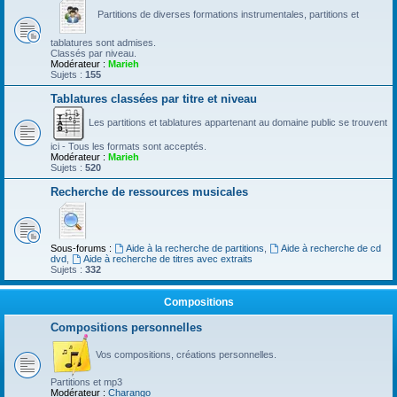
Partitions de diverses formations instrumentales, partitions et
tablatures sont admises.
Classés par niveau.
Modérateur :
Marieh
Sujets :
155
Tablatures classées par titre et niveau
Les partitions et tablatures appartenant au domaine public se trouvent
ici - Tous les formats sont acceptés.
Modérateur :
Marieh
Sujets :
520
Recherche de ressources musicales
Sous-forums :
Aide à la recherche de partitions
,
Aide à recherche de cd
dvd
,
Aide à recherche de titres avec extraits
Sujets :
332
Compositions
Compositions personnelles
Vos compositions, créations personnelles.
Partitions et mp3
Modérateur :
Charango