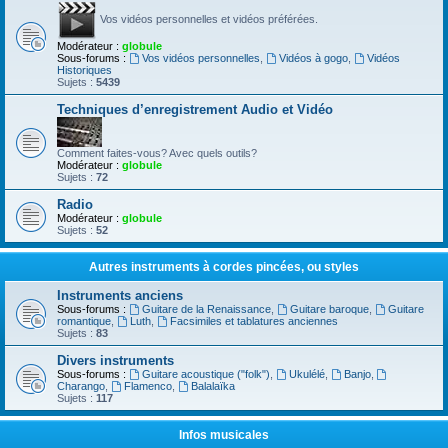
Vos vidéos personnelles et vidéos préférées.
Modérateur :
globule
Sous-forums :
Vos vidéos personnelles
,
Vidéos à gogo
,
Vidéos
Historiques
Sujets :
5439
Techniques d’enregistrement Audio et Vidéo
Comment faites-vous? Avec quels outils?
Modérateur :
globule
Sujets :
72
Radio
Modérateur :
globule
Sujets :
52
Autres instruments à cordes pincées, ou styles
Instruments anciens
Sous-forums :
Guitare de la Renaissance
,
Guitare baroque
,
Guitare
romantique
,
Luth
,
Facsimiles et tablatures anciennes
Sujets :
83
Divers instruments
Sous-forums :
Guitare acoustique ("folk")
,
Ukulélé
,
Banjo
,
Charango
,
Flamenco
,
Balalaïka
Sujets :
117
Infos musicales