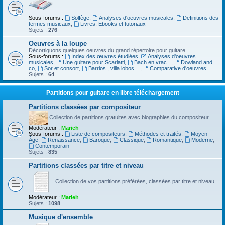
Sous-forums :
Solfège
,
Analyses d'oeuvres musicales
,
Definitions des
termes musicaux
,
Livres, Ebooks et tutoriaux
Sujets :
276
Oeuvres à la loupe
Décortiquons quelques oeuvres du grand répertoire pour guitare
Sous-forums :
Index des œuvres étudiées
,
Analyses d'oeuvres
musicales
,
Une guitare pour Scarlatti
,
Bach en vrac...
,
Dowland and
co
,
Sor et consort
,
Barrios , villa lobos ...
,
Comparative d'oeuvres
Sujets :
64
Partitions pour guitare en libre téléchargement
Partitions classées par compositeur
Collection de partitions gratuites avec biographies du compositeur
Modérateur :
Marieh
Sous-forums :
Liste de compositeurs
,
Méthodes et traités
,
Moyen-
Âge
,
Renaissance
,
Baroque
,
Classique
,
Romantique
,
Moderne
,
Contemporain
Sujets :
835
Partitions classées par titre et niveau
Collection de vos partitions préférées, classées par titre et niveau.
Modérateur :
Marieh
Sujets :
1098
Musique d'ensemble