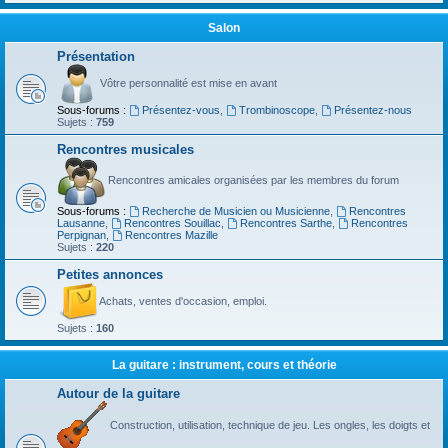
Salon
Présentation
Vôtre personnalité est mise en avant
Sous-forums :
Présentez-vous
,
Trombinoscope
,
Présentez-nous
Sujets :
759
Rencontres musicales
Rencontres amicales organisées par les membres du forum
Sous-forums :
Recherche de Musicien ou Musicienne
,
Rencontres
Lausanne
,
Rencontres Souillac
,
Rencontres Sarthe
,
Rencontres
Perpignan
,
Rencontres Mazille
Sujets :
220
Petites annonces
Achats, ventes d'occasion, emploi.
Sujets :
160
La guitare : instrument, cours et théorie
Autour de la guitare
Construction, utilisation, technique de jeu. Les ongles, les doigts et