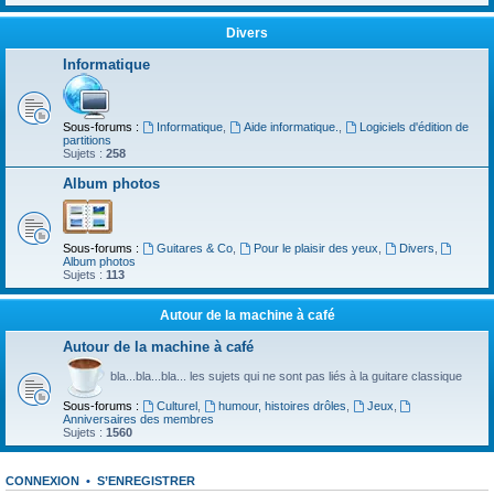
Divers
Informatique
Sous-forums :
Informatique
,
Aide informatique.
,
Logiciels d'édition de
partitions
Sujets :
258
Album photos
Sous-forums :
Guitares & Co
,
Pour le plaisir des yeux
,
Divers
,
Album photos
Sujets :
113
Autour de la machine à café
Autour de la machine à café
bla...bla...bla... les sujets qui ne sont pas liés à la guitare classique
Sous-forums :
Culturel
,
humour, histoires drôles
,
Jeux
,
Anniversaires des membres
Sujets :
1560
CONNEXION
•
S’ENREGISTRER