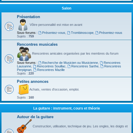
Salon
Présentation
Vôtre personnalité est mise en avant
Sous-forums :
Présentez-vous
,
Trombinoscope
,
Présentez-nous
Sujets :
759
Rencontres musicales
Rencontres amicales organisées par les membres du forum
Sous-forums :
Recherche de Musicien ou Musicienne
,
Rencontres
Lausanne
,
Rencontres Souillac
,
Rencontres Sarthe
,
Rencontres
Perpignan
,
Rencontres Mazille
Sujets :
220
Petites annonces
Achats, ventes d'occasion, emploi.
Sujets :
160
La guitare : instrument, cours et théorie
Autour de la guitare
Construction, utilisation, technique de jeu. Les ongles, les doigts et