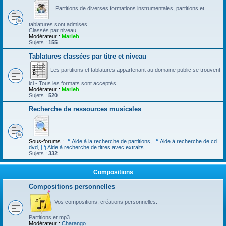
Partitions de diverses formations instrumentales, partitions et
tablatures sont admises.
Classés par niveau.
Modérateur :
Marieh
Sujets :
155
Tablatures classées par titre et niveau
Les partitions et tablatures appartenant au domaine public se trouvent
ici - Tous les formats sont acceptés.
Modérateur :
Marieh
Sujets :
520
Recherche de ressources musicales
Sous-forums :
Aide à la recherche de partitions
,
Aide à recherche de cd
dvd
,
Aide à recherche de titres avec extraits
Sujets :
332
Compositions
Compositions personnelles
Vos compositions, créations personnelles.
Partitions et mp3
Modérateur :
Charango