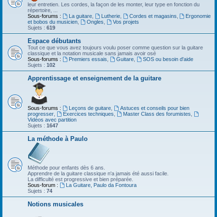
leur entretien. Les cordes, la façon de les monter, leur type en fonction du
répertoire, ...
Sous-forums :
La guitare
,
Lutherie
,
Cordes et magasins
,
Ergonomie
et bobos du musicien
,
Ongles
,
Vos projets
Sujets :
619
Espace débutants
Tout ce que vous avez toujours voulu poser comme question sur la guitare
classique et la notation musicale sans jamais avoir osé
Sous-forums :
Premiers essais
,
Guitare
,
SOS ou besoin d'aide
Sujets :
102
Apprentissage et enseignement de la guitare
Sous-forums :
Leçons de guitare
,
Astuces et conseils pour bien
progresser
,
Exercices techniques
,
Master Class des forumistes
,
Vidéos avec partition
Sujets :
1647
La méthode à Paulo
Méthode pour enfants dès 6 ans.
Apprendre de la guitare classique n'a jamais été aussi facile.
La difficulté est progressive et bien préparée.
Sous-forum :
La Guitare, Paulo da Fontoura
Sujets :
74
Notions musicales