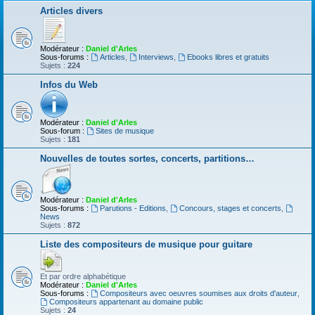
Articles divers
Modérateur :
Daniel d'Arles
Sous-forums :
Articles
,
Interviews
,
Ebooks libres et gratuits
Sujets :
224
Infos du Web
Modérateur :
Daniel d'Arles
Sous-forum :
Sites de musique
Sujets :
181
Nouvelles de toutes sortes, concerts, partitions…
Modérateur :
Daniel d'Arles
Sous-forums :
Parutions - Editions
,
Concours, stages et concerts
,
News
Sujets :
872
Liste des compositeurs de musique pour guitare
Et par ordre alphabétique
Modérateur :
Daniel d'Arles
Sous-forums :
Compositeurs avec oeuvres soumises aux droits d'auteur
,
Compositeurs appartenant au domaine public
Sujets :
24