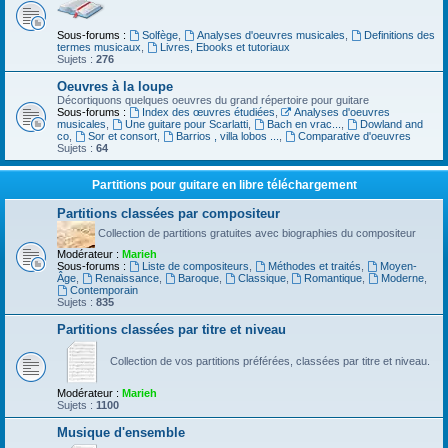
Sous-forums :
Solfège
,
Analyses d'oeuvres musicales
,
Definitions des
termes musicaux
,
Livres, Ebooks et tutoriaux
Sujets :
276
Oeuvres à la loupe
Décortiquons quelques oeuvres du grand répertoire pour guitare
Sous-forums :
Index des œuvres étudiées
,
Analyses d'oeuvres
musicales
,
Une guitare pour Scarlatti
,
Bach en vrac...
,
Dowland and
co
,
Sor et consort
,
Barrios , villa lobos ...
,
Comparative d'oeuvres
Sujets :
64
Partitions pour guitare en libre téléchargement
Partitions classées par compositeur
Collection de partitions gratuites avec biographies du compositeur
Modérateur :
Marieh
Sous-forums :
Liste de compositeurs
,
Méthodes et traités
,
Moyen-
Âge
,
Renaissance
,
Baroque
,
Classique
,
Romantique
,
Moderne
,
Contemporain
Sujets :
835
Partitions classées par titre et niveau
Collection de vos partitions préférées, classées par titre et niveau.
Modérateur :
Marieh
Sujets :
1100
Musique d'ensemble