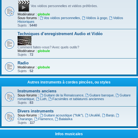
Vos vidéos personnelles et vidéos préférées.
Modérateur :
globule
Sous-forums :
Vos vidéos personnelles
,
Vidéos à gogo
,
Vidéos
Historiques
Sujets :
5440
Techniques d’enregistrement Audio et Vidéo
Comment faites-vous? Avec quels outils?
Modérateur :
globule
Sujets :
72
Radio
Modérateur :
globule
Sujets :
52
Autres instruments à cordes pincées, ou styles
Instruments anciens
Sous-forums :
Guitare de la Renaissance
,
Guitare baroque
,
Guitare
romantique
,
Luth
,
Facsimiles et tablatures anciennes
Sujets :
83
Divers instruments
Sous-forums :
Guitare acoustique ("folk")
,
Ukulélé
,
Banjo
,
Charango
,
Flamenco
,
Balalaïka
Sujets :
117
Infos musicales