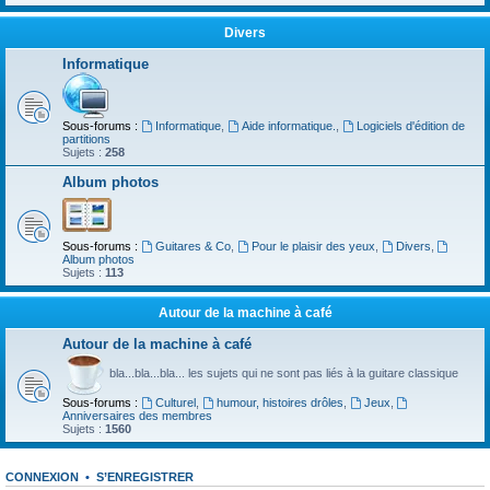
Divers
Informatique
Sous-forums :
Informatique
,
Aide informatique.
,
Logiciels d'édition de
partitions
Sujets :
258
Album photos
Sous-forums :
Guitares & Co
,
Pour le plaisir des yeux
,
Divers
,
Album photos
Sujets :
113
Autour de la machine à café
Autour de la machine à café
bla...bla...bla... les sujets qui ne sont pas liés à la guitare classique
Sous-forums :
Culturel
,
humour, histoires drôles
,
Jeux
,
Anniversaires des membres
Sujets :
1560
CONNEXION
•
S’ENREGISTRER