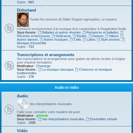
Sujets :
663
Didierland
Toutes les oeuvres de Didier Doguet regroupées, un espace
consacré exclusivement à la musique d'un compositeur à l'imagination fertile
Sous-forums :
Ballades et autres réveries
,
Romances et ballades
,
Rêveries et berceuses
,
Dédicaces
,
Etudes
,
Danses
,
Valses
,
Autres danses
,
Autres musiques
,
Celte
,
Latino
,
Style anciens
,
Musique d’ensemble
Sujets :
713
Transcriptions et arrangements
Vos transcriptions et arrangements pour guitare de pièces écrites à l'origine
pour d'autres formations
Modérateur :
Charango
Sous-forums :
La musique classique
,
Chansons et musiques
traditionnelles
Sujets :
176
Audio et vidéo
Audio
Vos interprétations musicales
Faite-nous connaître votre manière de jouer.
Modérateur :
globule
Sous-forums :
Vos interprétations musicales
,
Ensembles virtuels
Sujets :
1095
Vidéo