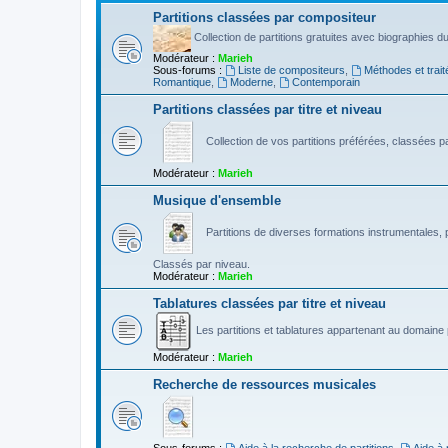
Partitions classées par compositeur
Collection de partitions gratuites avec biographies 
Modérateur :
Marieh
Sous-forums :
Liste de compositeurs
,
Méthodes et trait
Romantique
,
Moderne
,
Contemporain
Partitions classées par titre et niveau
Collection de vos partitions préférées, classées par
Modérateur :
Marieh
Musique d'ensemble
Partitions de diverses formations instrumentales, p
Classés par niveau.
Modérateur :
Marieh
Tablatures classées par titre et niveau
Les partitions et tablatures appartenant au domaine p
Modérateur :
Marieh
Recherche de ressources musicales
Sous-forums :
Aide à la recherche de partitions
,
Aide à