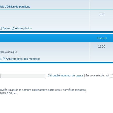
j
iels d'édition de partitions
e
S
113
t
u
s
j
Divers
,
Album photos
e
SUJETS
t
S
1560
s
uitare classique
u
x
,
Anniversaires des membres
j
e
t
J’ai oublié mon mot de passe
|
Se souvenir de moi
s
5 invités (d’après le nombre d’utilisateurs actifs ces 5 dernières minutes)
, 2025 5:08 pm