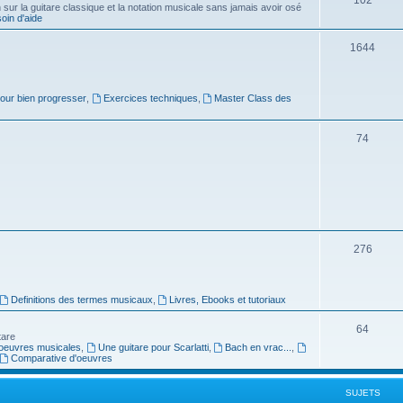
ur la guitare classique et la notation musicale sans jamais avoir osé
in d'aide
u
s
j
S
1644
e
u
t
j
pour bien progresser
,
Exercices techniques
,
Master Class des
s
e
S
74
t
u
s
j
e
t
S
276
s
u
j
Definitions des termes musicaux
,
Livres, Ebooks et tutoriaux
e
S
64
tare
t
oeuvres musicales
,
Une guitare pour Scarlatti
,
Bach en vrac...
,
u
Comparative d'oeuvres
s
j
SUJETS
e