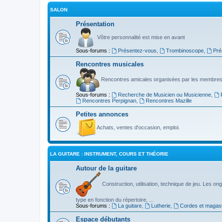
SALON
Présentation
Vôtre personnalité est mise en avant
Sous-forums :
Présentez-vous
,
Trombinoscope
,
Pré
Rencontres musicales
Rencontres amicales organisées par les membres
Sous-forums :
Recherche de Musicien ou Musicienne
,
Rencontres Perpignan
,
Rencontres Mazille
Petites annonces
Achats, ventes d'occasion, emploi.
LA GUITARE : INSTRUMENT, COURS ET THÉORIE
Autour de la guitare
Construction, utilisation, technique de jeu. Les ongl
type en fonction du répertoire, ...
Sous-forums :
La guitare
,
Lutherie
,
Cordes et magas
Espace débutants