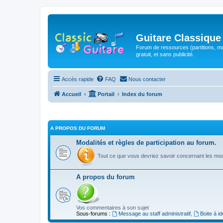
Guitare Classique
Forum de ressources (partitions, mu
gratuit, et sans publicité.
Accès rapide
FAQ
Nous contacter
Accueil
Portail
Index du forum
A PROPOS DU FORUM
Modalités et règles de participation au forum.
Tout ce que vous devriez savoir concernant les moda
A propos du forum
Vos commentaires à son sujet
Sous-forums :
Message au staff administratif
,
Boite à i