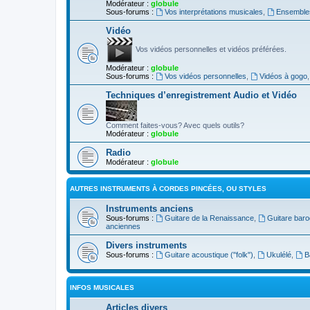
Modérateur :
globule
Sous-forums :
Vos interprétations musicales
,
Ensembles
Vidéo
Vos vidéos personnelles et vidéos préférées.
Modérateur :
globule
Sous-forums :
Vos vidéos personnelles
,
Vidéos à gogo
Techniques d’enregistrement Audio et Vidéo
Comment faites-vous? Avec quels outils?
Modérateur :
globule
Radio
Modérateur :
globule
AUTRES INSTRUMENTS À CORDES PINCÉES, OU STYLES
Instruments anciens
Sous-forums :
Guitare de la Renaissance
,
Guitare bar
anciennes
Divers instruments
Sous-forums :
Guitare acoustique ("folk")
,
Ukulélé
,
B
INFOS MUSICALES
Articles divers