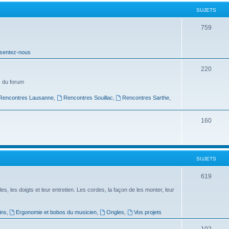
t
SUJETS
s
S
759
u
sentez-nous
j
e
S
220
t
u
 du forum
s
j
Rencontres Lausanne
,
Rencontres Souillac
,
Rencontres Sarthe
,
e
S
160
t
u
s
j
SUJETS
e
t
S
619
s
u
es, les doigts et leur entretien. Les cordes, la façon de les monter, leur
j
ins
,
Ergonomie et bobos du musicien
,
Ongles
,
Vos projets
e
S
102
t