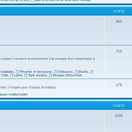
e
SUJETS
t
s
S
663
u
j
e
S
713
t
u
n espace consacré exclusivement à la musique d'un compositeur à
s
j
 ballades
,
Rêveries et berceuses
,
Dédicaces
,
Etudes
,
e
Celte
,
Latino
,
Style anciens
,
Musique d’ensemble
t
S
176
ites à l'origine pour d'autres formations
s
u
ues traditionnelles
j
SUJETS
e
t
S
1095
s
u
j