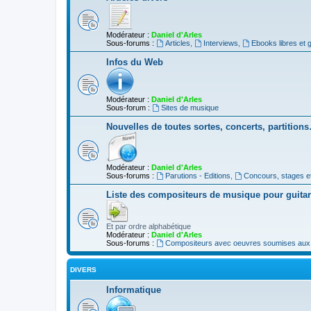
Modérateur :
Daniel d'Arles
Sous-forums :
Articles
,
Interviews
,
Ebooks libres et g
Infos du Web
Modérateur :
Daniel d'Arles
Sous-forum :
Sites de musique
Nouvelles de toutes sortes, concerts, partition
Modérateur :
Daniel d'Arles
Sous-forums :
Parutions - Editions
,
Concours, stages e
Liste des compositeurs de musique pour guita
Et par ordre alphabétique
Modérateur :
Daniel d'Arles
Sous-forums :
Compositeurs avec oeuvres soumises aux d
DIVERS
Informatique