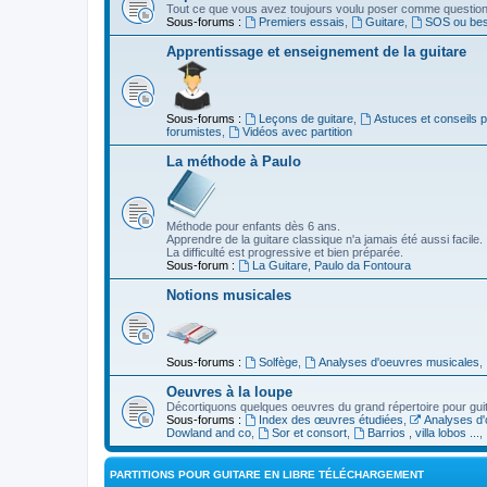
Tout ce que vous avez toujours voulu poser comme question s
Sous-forums :
Premiers essais
,
Guitare
,
SOS ou beso
Apprentissage et enseignement de la guitare
Sous-forums :
Leçons de guitare
,
Astuces et conseils 
forumistes
,
Vidéos avec partition
La méthode à Paulo
Méthode pour enfants dès 6 ans.
Apprendre de la guitare classique n'a jamais été aussi facile.
La difficulté est progressive et bien préparée.
Sous-forum :
La Guitare, Paulo da Fontoura
Notions musicales
Sous-forums :
Solfège
,
Analyses d'oeuvres musicales
,
Oeuvres à la loupe
Décortiquons quelques oeuvres du grand répertoire pour gui
Sous-forums :
Index des œuvres étudiées
,
Analyses d'
Dowland and co
,
Sor et consort
,
Barrios , villa lobos ...
,
PARTITIONS POUR GUITARE EN LIBRE TÉLÉCHARGEMENT