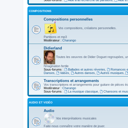
COMPOSITIONS
Compositions personnelles
Vos compositions, créations personnelles.
Partitions et mp3
Modérateur :
Charango
Didierland
Toutes les oeuvres de Didier Doguet regroupées, u
l'imagination fertile
Sous-forums :
Ballades et autres réveries
,
Romances et
Danses
,
Valses
,
Autres danses
,
Autres musiques
,
Transcriptions et arrangements
Vos transcriptions et arrangements pour guitare de pièces écr
Modérateur :
Charango
Sous-forums :
La musique classique
,
Chansons et musiq
AUDIO ET VIDÉO
Audio
Vos interprétations musicales
Faite-nous connaître votre manière de jouer.