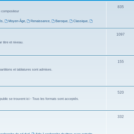
t
S
835
du compositeur
s
u
és
,
Moyen-Âge
,
Renaissance
,
Baroque
,
Classique
,
j
e
S
1097
t
u
 titre et niveau.
s
j
e
S
155
t
u
artitions et tablatures sont admises.
s
j
e
S
520
t
ublic se trouvent ici - Tous les formats sont acceptés.
u
s
j
e
S
332
t
u
s
j
 recherche de cd dvd
,
Aide à recherche de titres avec extraits