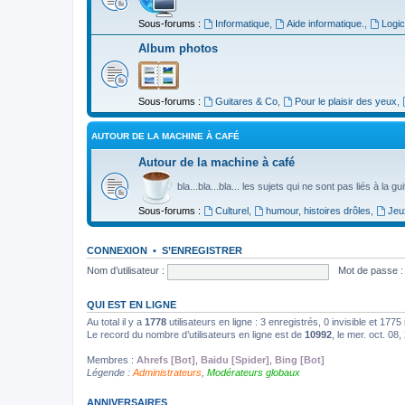
Sous-forums :
Informatique
,
Aide informatique.
,
Logic
Album photos
Sous-forums :
Guitares & Co
,
Pour le plaisir des yeux
,
AUTOUR DE LA MACHINE À CAFÉ
Autour de la machine à café
bla...bla...bla... les sujets qui ne sont pas liés à la g
Sous-forums :
Culturel
,
humour, histoires drôles
,
Jeu
CONNEXION
•
S’ENREGISTRER
Nom d’utilisateur :
Mot de passe :
QUI EST EN LIGNE
Au total il y a
1778
utilisateurs en ligne : 3 enregistrés, 0 invisible et 177
Le record du nombre d’utilisateurs en ligne est de
10992
, le mer. oct. 08
Membres :
Ahrefs [Bot]
,
Baidu [Spider]
,
Bing [Bot]
Légende :
Administrateurs
,
Modérateurs globaux
ANNIVERSAIRES