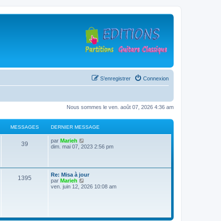
S’enregistrer
Connexion
Nous sommes le ven. août 07, 2026 4:36 am
MESSAGES
DERNIER MESSAGE
D
V
par
Marieh
M
39
e
o
dim. mai 07, 2023 2:56 pm
r
i
e
n
r
i
l
s
e
e
D
Re: Misa à jour
r
d
M
1395
e
V
par
Marieh
s
m
e
r
o
ven. juin 12, 2026 10:08 am
e
r
e
n
i
s
n
a
i
r
s
i
s
e
l
a
e
g
r
e
g
r
s
m
d
e
m
e