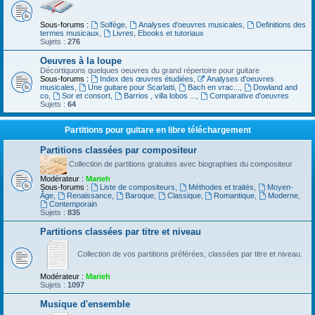
Sous-forums :
Solfège
,
Analyses d'oeuvres musicales
,
Definitions des
termes musicaux
,
Livres, Ebooks et tutoriaux
Sujets :
276
Oeuvres à la loupe
Décortiquons quelques oeuvres du grand répertoire pour guitare
Sous-forums :
Index des œuvres étudiées
,
Analyses d'oeuvres
musicales
,
Une guitare pour Scarlatti
,
Bach en vrac...
,
Dowland and
co
,
Sor et consort
,
Barrios , villa lobos ...
,
Comparative d'oeuvres
Sujets :
64
Partitions pour guitare en libre téléchargement
Partitions classées par compositeur
Collection de partitions gratuites avec biographies du compositeur
Modérateur :
Marieh
Sous-forums :
Liste de compositeurs
,
Méthodes et traités
,
Moyen-
Âge
,
Renaissance
,
Baroque
,
Classique
,
Romantique
,
Moderne
,
Contemporain
Sujets :
835
Partitions classées par titre et niveau
Collection de vos partitions préférées, classées par titre et niveau.
Modérateur :
Marieh
Sujets :
1097
Musique d'ensemble