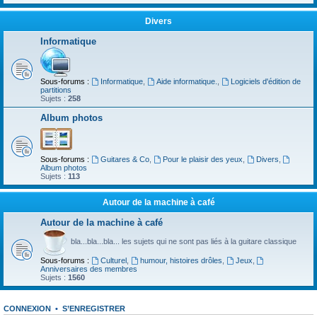
Divers
Informatique
Sous-forums :
Informatique
,
Aide informatique.
,
Logiciels d'édition de
partitions
Sujets :
258
Album photos
Sous-forums :
Guitares & Co
,
Pour le plaisir des yeux
,
Divers
,
Album photos
Sujets :
113
Autour de la machine à café
Autour de la machine à café
bla...bla...bla... les sujets qui ne sont pas liés à la guitare classique
Sous-forums :
Culturel
,
humour, histoires drôles
,
Jeux
,
Anniversaires des membres
Sujets :
1560
CONNEXION
•
S’ENREGISTRER