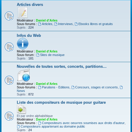
Articles divers
Modérateur :
Daniel d'Arles
Sous-forums :
Articles
,
Interviews
,
Ebooks libres et gratuits
Sujets :
224
Infos du Web
Modérateur :
Daniel d'Arles
Sous-forum :
Sites de musique
Sujets :
181
Nouvelles de toutes sortes, concerts, partitions…
Modérateur :
Daniel d'Arles
Sous-forums :
Parutions - Editions
,
Concours, stages et concerts
,
News
Sujets :
872
Liste des compositeurs de musique pour guitare
Et par ordre alphabétique
Modérateur :
Daniel d'Arles
Sous-forums :
Compositeurs avec oeuvres soumises aux droits d'auteur
,
Compositeurs appartenant au domaine public
Sujets :
24