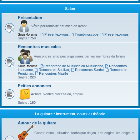
Salon
Présentation
Vôtre personnalité est mise en avant
Sous-forums :
Présentez-vous
,
Trombinoscope
,
Présentez-nous
Sujets :
759
Rencontres musicales
Rencontres amicales organisées par les membres du forum
Sous-forums :
Recherche de Musicien ou Musicienne
,
Rencontres
Lausanne
,
Rencontres Souillac
,
Rencontres Sarthe
,
Rencontres
Perpignan
,
Rencontres Mazille
Sujets :
220
Petites annonces
Achats, ventes d'occasion, emploi.
Sujets :
160
La guitare : instrument, cours et théorie
Autour de la guitare
Construction, utilisation, technique de jeu. Les ongles, les doigts et