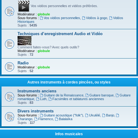
Vos vidéos personnelles et vidéos préférées.
Modérateur :
globule
Sous-forums :
Vos vidéos personnelles
,
Vidéos à gogo
,
Vidéos
Historiques
Sujets :
5435
Techniques d’enregistrement Audio et Vidéo
Comment faites-vous? Avec quels outils?
Modérateur :
globule
Sujets :
72
Radio
Modérateur :
globule
Sujets :
52
Autres instruments à cordes pincées, ou styles
Instruments anciens
Sous-forums :
Guitare de la Renaissance
,
Guitare baroque
,
Guitare
romantique
,
Luth
,
Facsimiles et tablatures anciennes
Sujets :
83
Divers instruments
Sous-forums :
Guitare acoustique ("folk")
,
Ukulélé
,
Banjo
,
Charango
,
Flamenco
,
Balalaïka
Sujets :
117
Infos musicales