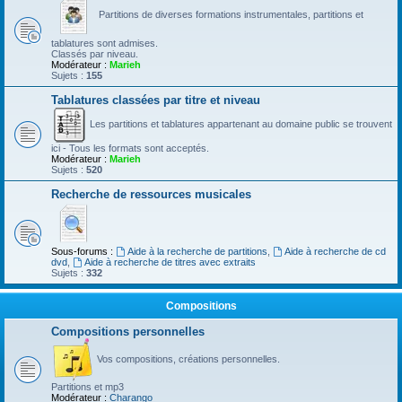
Partitions de diverses formations instrumentales, partitions et
tablatures sont admises.
Classés par niveau.
Modérateur :
Marieh
Sujets :
155
Tablatures classées par titre et niveau
Les partitions et tablatures appartenant au domaine public se trouvent
ici - Tous les formats sont acceptés.
Modérateur :
Marieh
Sujets :
520
Recherche de ressources musicales
Sous-forums :
Aide à la recherche de partitions
,
Aide à recherche de cd
dvd
,
Aide à recherche de titres avec extraits
Sujets :
332
Compositions
Compositions personnelles
Vos compositions, créations personnelles.
Partitions et mp3
Modérateur :
Charango