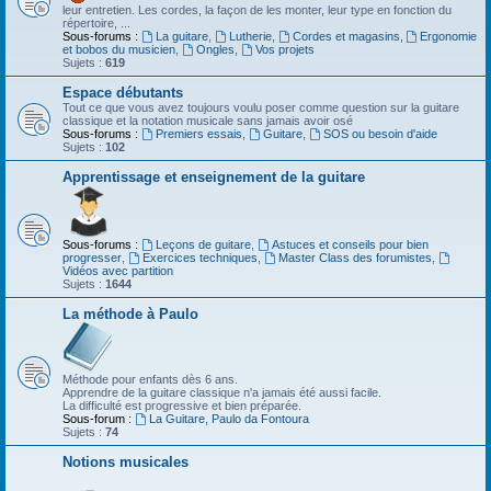
leur entretien. Les cordes, la façon de les monter, leur type en fonction du
répertoire, ...
Sous-forums :
La guitare
,
Lutherie
,
Cordes et magasins
,
Ergonomie
et bobos du musicien
,
Ongles
,
Vos projets
Sujets :
619
Espace débutants
Tout ce que vous avez toujours voulu poser comme question sur la guitare
classique et la notation musicale sans jamais avoir osé
Sous-forums :
Premiers essais
,
Guitare
,
SOS ou besoin d'aide
Sujets :
102
Apprentissage et enseignement de la guitare
Sous-forums :
Leçons de guitare
,
Astuces et conseils pour bien
progresser
,
Exercices techniques
,
Master Class des forumistes
,
Vidéos avec partition
Sujets :
1644
La méthode à Paulo
Méthode pour enfants dès 6 ans.
Apprendre de la guitare classique n'a jamais été aussi facile.
La difficulté est progressive et bien préparée.
Sous-forum :
La Guitare, Paulo da Fontoura
Sujets :
74
Notions musicales