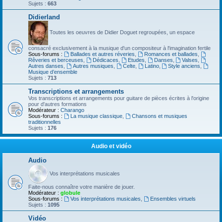
Sujets :
663
Didierland
Toutes les oeuvres de Didier Doguet regroupées, un espace
consacré exclusivement à la musique d'un compositeur à l'imagination fertile
Sous-forums :
Ballades et autres réveries
,
Romances et ballades
,
Rêveries et berceuses
,
Dédicaces
,
Etudes
,
Danses
,
Valses
,
Autres danses
,
Autres musiques
,
Celte
,
Latino
,
Style anciens
,
Musique d’ensemble
Sujets :
713
Transcriptions et arrangements
Vos transcriptions et arrangements pour guitare de pièces écrites à l'origine
pour d'autres formations
Modérateur :
Charango
Sous-forums :
La musique classique
,
Chansons et musiques
traditionnelles
Sujets :
176
Audio et vidéo
Audio
Vos interprétations musicales
Faite-nous connaître votre manière de jouer.
Modérateur :
globule
Sous-forums :
Vos interprétations musicales
,
Ensembles virtuels
Sujets :
1095
Vidéo