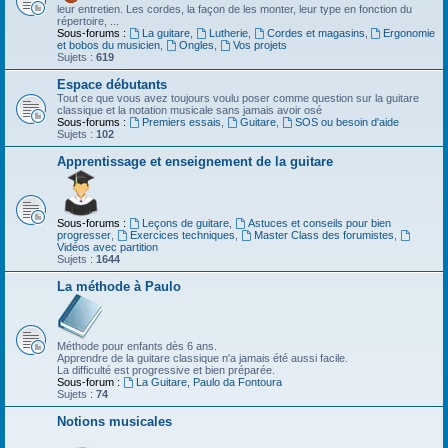
leur entretien. Les cordes, la façon de les monter, leur type en fonction du
répertoire, ...
Sous-forums :
La guitare
,
Lutherie
,
Cordes et magasins
,
Ergonomie
et bobos du musicien
,
Ongles
,
Vos projets
Sujets :
619
Espace débutants
Tout ce que vous avez toujours voulu poser comme question sur la guitare
classique et la notation musicale sans jamais avoir osé
Sous-forums :
Premiers essais
,
Guitare
,
SOS ou besoin d'aide
Sujets :
102
Apprentissage et enseignement de la guitare
Sous-forums :
Leçons de guitare
,
Astuces et conseils pour bien
progresser
,
Exercices techniques
,
Master Class des forumistes
,
Vidéos avec partition
Sujets :
1644
La méthode à Paulo
Méthode pour enfants dès 6 ans.
Apprendre de la guitare classique n'a jamais été aussi facile.
La difficulté est progressive et bien préparée.
Sous-forum :
La Guitare, Paulo da Fontoura
Sujets :
74
Notions musicales