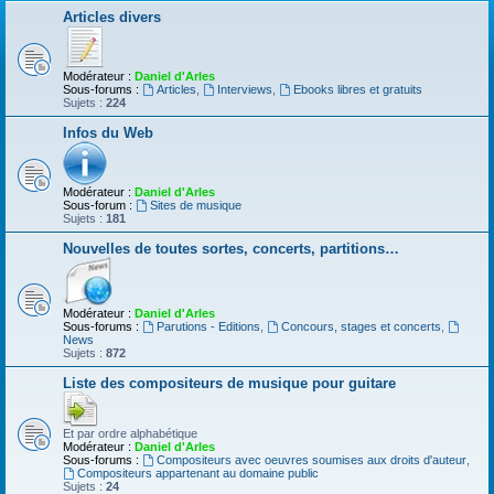
Articles divers
Modérateur :
Daniel d'Arles
Sous-forums :
Articles
,
Interviews
,
Ebooks libres et gratuits
Sujets :
224
Infos du Web
Modérateur :
Daniel d'Arles
Sous-forum :
Sites de musique
Sujets :
181
Nouvelles de toutes sortes, concerts, partitions…
Modérateur :
Daniel d'Arles
Sous-forums :
Parutions - Editions
,
Concours, stages et concerts
,
News
Sujets :
872
Liste des compositeurs de musique pour guitare
Et par ordre alphabétique
Modérateur :
Daniel d'Arles
Sous-forums :
Compositeurs avec oeuvres soumises aux droits d'auteur
,
Compositeurs appartenant au domaine public
Sujets :
24