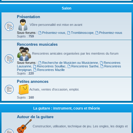
Salon
Présentation
Vôtre personnalité est mise en avant
Sous-forums :
Présentez-vous
,
Trombinoscope
,
Présentez-nous
Sujets :
759
Rencontres musicales
Rencontres amicales organisées par les membres du forum
Sous-forums :
Recherche de Musicien ou Musicienne
,
Rencontres
Lausanne
,
Rencontres Souillac
,
Rencontres Sarthe
,
Rencontres
Perpignan
,
Rencontres Mazille
Sujets :
220
Petites annonces
Achats, ventes d'occasion, emploi.
Sujets :
160
La guitare : instrument, cours et théorie
Autour de la guitare
Construction, utilisation, technique de jeu. Les ongles, les doigts et