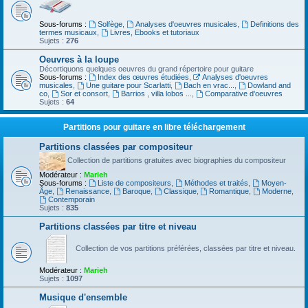
Sous-forums :
Solfège
,
Analyses d'oeuvres musicales
,
Definitions des
termes musicaux
,
Livres, Ebooks et tutoriaux
Sujets :
276
Oeuvres à la loupe
Décortiquons quelques oeuvres du grand répertoire pour guitare
Sous-forums :
Index des œuvres étudiées
,
Analyses d'oeuvres
musicales
,
Une guitare pour Scarlatti
,
Bach en vrac...
,
Dowland and
co
,
Sor et consort
,
Barrios , villa lobos ...
,
Comparative d'oeuvres
Sujets :
64
Partitions pour guitare en libre téléchargement
Partitions classées par compositeur
Collection de partitions gratuites avec biographies du compositeur
Modérateur :
Marieh
Sous-forums :
Liste de compositeurs
,
Méthodes et traités
,
Moyen-
Âge
,
Renaissance
,
Baroque
,
Classique
,
Romantique
,
Moderne
,
Contemporain
Sujets :
835
Partitions classées par titre et niveau
Collection de vos partitions préférées, classées par titre et niveau.
Modérateur :
Marieh
Sujets :
1097
Musique d'ensemble