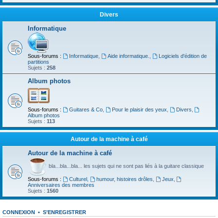
Divers
Informatique
Sous-forums :
Informatique
,
Aide informatique.
,
Logiciels d'édition de
partitions
Sujets :
258
Album photos
Sous-forums :
Guitares & Co
,
Pour le plaisir des yeux
,
Divers
,
Album photos
Sujets :
113
Autour de la machine à café
Autour de la machine à café
bla...bla...bla... les sujets qui ne sont pas liés à la guitare classique
Sous-forums :
Culturel
,
humour, histoires drôles
,
Jeux
,
Anniversaires des membres
Sujets :
1560
CONNEXION
•
S’ENREGISTRER