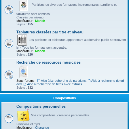
Partitions de diverses formations instrumentales, partitions et
tablatures sont admises.
Classés par niveau.
Modérateur :
Marieh
Sujets :
155
Tablatures classées par titre et niveau
Les partitions et tablatures appartenant au domaine public se trouvent
ici - Tous les formats sont acceptés.
Modérateur :
Marieh
Sujets :
520
Recherche de ressources musicales
Sous-forums :
Aide à la recherche de partitions
,
Aide à recherche de cd
dvd
,
Aide à recherche de titres avec extraits
Sujets :
332
Compositions
Compositions personnelles
Vos compositions, créations personnelles.
Partitions et mp3
Modérateur :
Charango