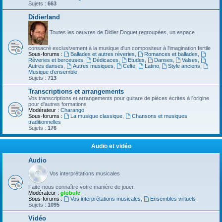
Sujets :
663
Didierland
Toutes les oeuvres de Didier Doguet regroupées, un espace
consacré exclusivement à la musique d'un compositeur à l'imagination fertile
Sous-forums :
Ballades et autres réveries
,
Romances et ballades
,
Rêveries et berceuses
,
Dédicaces
,
Etudes
,
Danses
,
Valses
,
Autres danses
,
Autres musiques
,
Celte
,
Latino
,
Style anciens
,
Musique d’ensemble
Sujets :
713
Transcriptions et arrangements
Vos transcriptions et arrangements pour guitare de pièces écrites à l'origine
pour d'autres formations
Modérateur :
Charango
Sous-forums :
La musique classique
,
Chansons et musiques
traditionnelles
Sujets :
176
Audio et vidéo
Audio
Vos interprétations musicales
Faite-nous connaître votre manière de jouer.
Modérateur :
globule
Sous-forums :
Vos interprétations musicales
,
Ensembles virtuels
Sujets :
1095
Vidéo