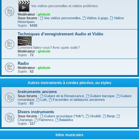
Vos vidéos personnelles et vidéos préférées.
Modérateur :
globule
Sous-forums :
Vos vidéos personnelles
,
Vidéos à gogo
,
Vidéos
Historiques
Sujets :
5435
Techniques d’enregistrement Audio et Vidéo
Comment faites-vous? Avec quels outils?
Modérateur :
globule
Sujets :
72
Radio
Modérateur :
globule
Sujets :
52
Autres instruments à cordes pincées, ou styles
Instruments anciens
Sous-forums :
Guitare de la Renaissance
,
Guitare baroque
,
Guitare
romantique
,
Luth
,
Facsimiles et tablatures anciennes
Sujets :
83
Divers instruments
Sous-forums :
Guitare acoustique ("folk")
,
Ukulélé
,
Banjo
,
Charango
,
Flamenco
,
Balalaïka
Sujets :
117
Infos musicales