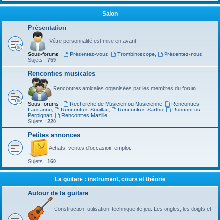
Salon
Présentation
Vôtre personnalité est mise en avant
Sous-forums :
Présentez-vous
,
Trombinoscope
,
Présentez-nous
Sujets :
759
Rencontres musicales
Rencontres amicales organisées par les membres du forum
Sous-forums :
Recherche de Musicien ou Musicienne
,
Rencontres
Lausanne
,
Rencontres Souillac
,
Rencontres Sarthe
,
Rencontres
Perpignan
,
Rencontres Mazille
Sujets :
220
Petites annonces
Achats, ventes d'occasion, emploi.
Sujets :
160
La guitare : instrument, cours et théorie
Autour de la guitare
Construction, utilisation, technique de jeu. Les ongles, les doigts et