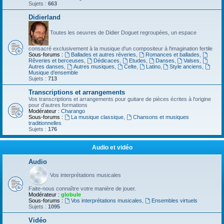
Sujets :
663
Didierland
Toutes les oeuvres de Didier Doguet regroupées, un espace
consacré exclusivement à la musique d'un compositeur à l'imagination fertile
Sous-forums :
Ballades et autres réveries
,
Romances et ballades
,
Rêveries et berceuses
,
Dédicaces
,
Etudes
,
Danses
,
Valses
,
Autres danses
,
Autres musiques
,
Celte
,
Latino
,
Style anciens
,
Musique d’ensemble
Sujets :
713
Transcriptions et arrangements
Vos transcriptions et arrangements pour guitare de pièces écrites à l'origine
pour d'autres formations
Modérateur :
Charango
Sous-forums :
La musique classique
,
Chansons et musiques
traditionnelles
Sujets :
176
Audio et vidéo
Audio
Vos interprétations musicales
Faite-nous connaître votre manière de jouer.
Modérateur :
globule
Sous-forums :
Vos interprétations musicales
,
Ensembles virtuels
Sujets :
1095
Vidéo