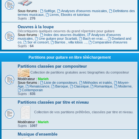
Sous-forums :
Solfège
,
Analyses d'oeuvres musicales
,
Definitions des
termes musicaux
,
Livres, Ebooks et tutoriaux
Sujets :
276
Oeuvres à la loupe
Décortiquons quelques oeuvres du grand répertoire pour guitare
Sous-forums :
Index des œuvres étudiées
,
Analyses d'oeuvres
musicales
,
Une guitare pour Scarlatti
,
Bach en vrac...
,
Dowland and
co
,
Sor et consort
,
Barrios , villa lobos ...
,
Comparative d'oeuvres
Sujets :
64
Partitions pour guitare en libre téléchargement
Partitions classées par compositeur
Collection de partitions gratuites avec biographies du compositeur
Modérateur :
Marieh
Sous-forums :
Liste de compositeurs
,
Méthodes et traités
,
Moyen-
Âge
,
Renaissance
,
Baroque
,
Classique
,
Romantique
,
Moderne
,
Contemporain
Sujets :
835
Partitions classées par titre et niveau
Collection de vos partitions préférées, classées par titre et niveau.
Modérateur :
Marieh
Sujets :
1097
Musique d'ensemble