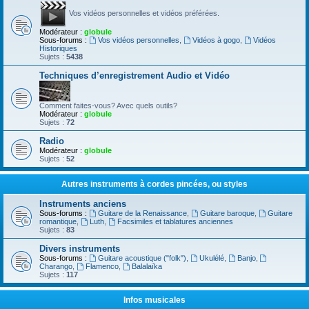
Vos vidéos personnelles et vidéos préférées.
Modérateur :
globule
Sous-forums :
Vos vidéos personnelles
,
Vidéos à gogo
,
Vidéos
Historiques
Sujets :
5438
Techniques d’enregistrement Audio et Vidéo
Comment faites-vous? Avec quels outils?
Modérateur :
globule
Sujets :
72
Radio
Modérateur :
globule
Sujets :
52
Autres instruments à cordes pincées, ou styles
Instruments anciens
Sous-forums :
Guitare de la Renaissance
,
Guitare baroque
,
Guitare
romantique
,
Luth
,
Facsimiles et tablatures anciennes
Sujets :
83
Divers instruments
Sous-forums :
Guitare acoustique ("folk")
,
Ukulélé
,
Banjo
,
Charango
,
Flamenco
,
Balalaïka
Sujets :
117
Infos musicales