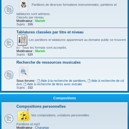
Partitions de diverses formations instrumentales, partitions et
tablatures sont admises.
Classés par niveau.
Modérateur :
Marieh
Sujets :
155
Tablatures classées par titre et niveau
Les partitions et tablatures appartenant au domaine public se trouvent
ici - Tous les formats sont acceptés.
Modérateur :
Marieh
Sujets :
520
Recherche de ressources musicales
Sous-forums :
Aide à la recherche de partitions
,
Aide à recherche de cd
dvd
,
Aide à recherche de titres avec extraits
Sujets :
332
Compositions
Compositions personnelles
Vos compositions, créations personnelles.
Partitions et mp3
Modérateur :
Charango