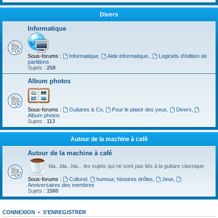
Divers
Informatique
Sous-forums :
Informatique
,
Aide informatique.
,
Logiciels d'édition de
partitions
Sujets :
258
Album photos
Sous-forums :
Guitares & Co
,
Pour le plaisir des yeux
,
Divers
,
Album photos
Sujets :
113
Autour de la machine à café
Autour de la machine à café
bla...bla...bla... les sujets qui ne sont pas liés à la guitare classique
Sous-forums :
Culturel
,
humour, histoires drôles
,
Jeux
,
Anniversaires des membres
Sujets :
1560
CONNEXION
•
S’ENREGISTRER