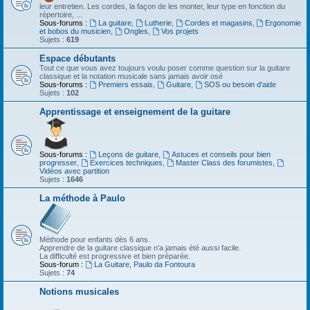
leur entretien. Les cordes, la façon de les monter, leur type en fonction du
répertoire, ...
Sous-forums :
La guitare
,
Lutherie
,
Cordes et magasins
,
Ergonomie
et bobos du musicien
,
Ongles
,
Vos projets
Sujets :
619
Espace débutants
Tout ce que vous avez toujours voulu poser comme question sur la guitare
classique et la notation musicale sans jamais avoir osé
Sous-forums :
Premiers essais
,
Guitare
,
SOS ou besoin d'aide
Sujets :
102
Apprentissage et enseignement de la guitare
Sous-forums :
Leçons de guitare
,
Astuces et conseils pour bien
progresser
,
Exercices techniques
,
Master Class des forumistes
,
Vidéos avec partition
Sujets :
1646
La méthode à Paulo
Méthode pour enfants dès 6 ans.
Apprendre de la guitare classique n'a jamais été aussi facile.
La difficulté est progressive et bien préparée.
Sous-forum :
La Guitare, Paulo da Fontoura
Sujets :
74
Notions musicales