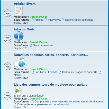
Articles divers
Modérateur :
Daniel d'Arles
Sous-forums :
Articles
,
Interviews
,
Ebooks libres et gratuits
Sujets :
224
Infos du Web
Modérateur :
Daniel d'Arles
Sous-forum :
Sites de musique
Sujets :
181
Nouvelles de toutes sortes, concerts, partitions…
Modérateur :
Daniel d'Arles
Sous-forums :
Parutions - Editions
,
Concours, stages et concerts
,
News
Sujets :
872
Liste des compositeurs de musique pour guitare
Et par ordre alphabétique
Modérateur :
Daniel d'Arles
Sous-forums :
Compositeurs avec oeuvres soumises aux droits d'auteur
,
Compositeurs appartenant au domaine public
Sujets :
24