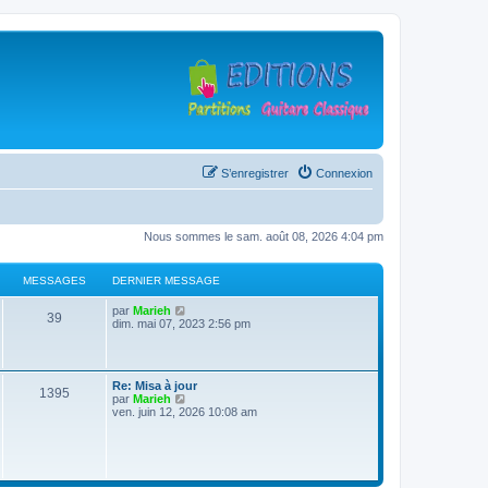
S’enregistrer
Connexion
Nous sommes le sam. août 08, 2026 4:04 pm
MESSAGES
DERNIER MESSAGE
D
V
par
Marieh
M
39
e
o
dim. mai 07, 2023 2:56 pm
r
i
e
n
r
i
l
s
e
e
D
Re: Misa à jour
r
d
M
1395
e
V
par
Marieh
s
m
e
r
o
ven. juin 12, 2026 10:08 am
e
r
e
n
i
s
n
a
i
r
s
i
s
e
l
a
e
g
r
e
g
r
s
m
d
e
m
e