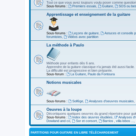
Tout ce que vous avez toujours voulu poser comme question s
Sous-forums :
Premiers essais
,
Guitare
,
SOS ou beso
Apprentissage et enseignement de la guitare
Sous-forums :
Leçons de guitare
,
Astuces et conseils 
forumistes
,
Vidéos avec partition
La méthode à Paulo
Méthode pour enfants dès 6 ans.
Apprendre de la guitare classique n'a jamais été aussi facile.
La difficulté est progressive et bien préparée.
Sous-forum :
La Guitare, Paulo da Fontoura
Notions musicales
Sous-forums :
Solfège
,
Analyses d'oeuvres musicales
,
Oeuvres à la loupe
Décortiquons quelques oeuvres du grand répertoire pour gui
Sous-forums :
Index des œuvres étudiées
,
Analyses d'
Dowland and co
,
Sor et consort
,
Barrios , villa lobos ...
,
PARTITIONS POUR GUITARE EN LIBRE TÉLÉCHARGEMENT