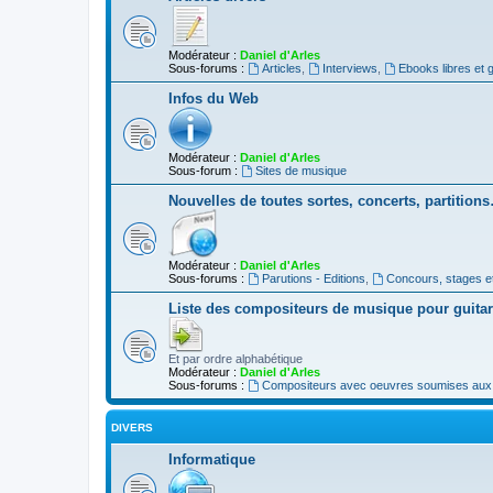
Modérateur :
Daniel d'Arles
Sous-forums :
Articles
,
Interviews
,
Ebooks libres et g
Infos du Web
Modérateur :
Daniel d'Arles
Sous-forum :
Sites de musique
Nouvelles de toutes sortes, concerts, partition
Modérateur :
Daniel d'Arles
Sous-forums :
Parutions - Editions
,
Concours, stages e
Liste des compositeurs de musique pour guita
Et par ordre alphabétique
Modérateur :
Daniel d'Arles
Sous-forums :
Compositeurs avec oeuvres soumises aux d
DIVERS
Informatique