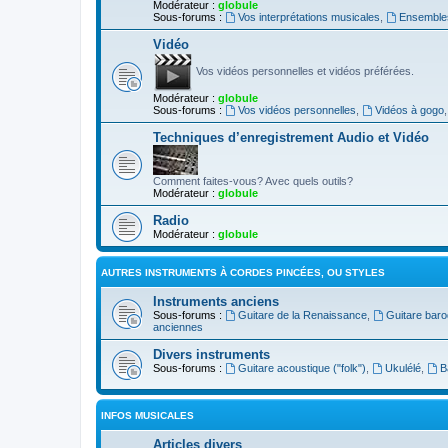
Modérateur :
globule
Sous-forums :
Vos interprétations musicales
,
Ensembles
Vidéo
Vos vidéos personnelles et vidéos préférées.
Modérateur :
globule
Sous-forums :
Vos vidéos personnelles
,
Vidéos à gogo
Techniques d’enregistrement Audio et Vidéo
Comment faites-vous? Avec quels outils?
Modérateur :
globule
Radio
Modérateur :
globule
AUTRES INSTRUMENTS À CORDES PINCÉES, OU STYLES
Instruments anciens
Sous-forums :
Guitare de la Renaissance
,
Guitare bar
anciennes
Divers instruments
Sous-forums :
Guitare acoustique ("folk")
,
Ukulélé
,
B
INFOS MUSICALES
Articles divers