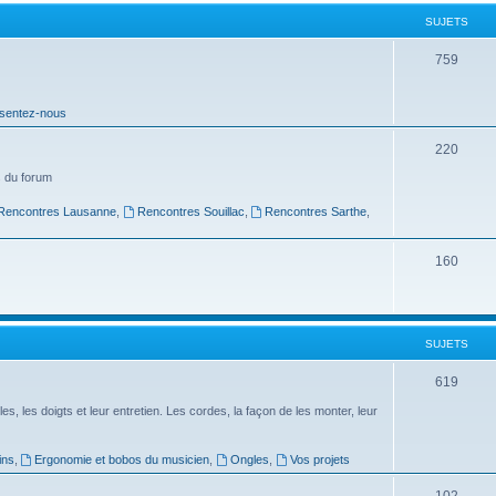
t
SUJETS
s
S
759
u
sentez-nous
j
e
S
220
t
u
 du forum
s
j
Rencontres Lausanne
,
Rencontres Souillac
,
Rencontres Sarthe
,
e
S
160
t
u
s
j
SUJETS
e
t
S
619
s
u
es, les doigts et leur entretien. Les cordes, la façon de les monter, leur
j
ins
,
Ergonomie et bobos du musicien
,
Ongles
,
Vos projets
e
S
102
t