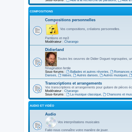
COMPOSITIONS
Compositions personnelles
Vos compositions, créations personnelles.
Partitions et mp3
Modérateur :
Charango
Didierland
Toutes les oeuvres de Didier Doguet regroupées, u
l'imagination fertile
Sous-forums :
Ballades et autres réveries
,
Romances et
Danses
,
Valses
,
Autres danses
,
Autres musiques
,
Transcriptions et arrangements
Vos transcriptions et arrangements pour guitare de pièces écr
Modérateur :
Charango
Sous-forums :
La musique classique
,
Chansons et musiq
AUDIO ET VIDÉO
Audio
Vos interprétations musicales
Faite-nous connaître votre manière de jouer.