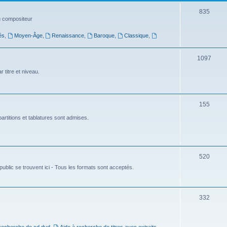
t
S
835
du compositeur
s
u
és
,
Moyen-Âge
,
Renaissance
,
Baroque
,
Classique
,
j
e
S
1097
t
u
 titre et niveau.
s
j
e
S
155
t
u
artitions et tablatures sont admises.
s
j
e
S
520
t
ublic se trouvent ici - Tous les formats sont acceptés.
u
s
j
e
S
332
t
u
s
j
 recherche de cd dvd
,
Aide à recherche de titres avec extraits