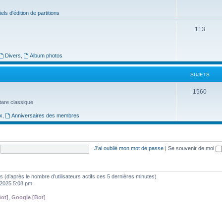
j
iels d'édition de partitions
e
S
113
t
u
s
j
Divers
,
Album photos
e
SUJETS
t
S
1560
s
uitare classique
u
x
,
Anniversaires des membres
j
e
t
J’ai oublié mon mot de passe
|
Se souvenir de moi
s
ités (d’après le nombre d’utilisateurs actifs ces 5 dernières minutes)
, 2025 5:08 pm
ot]
,
Google [Bot]