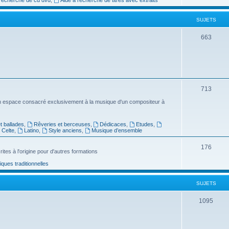
e
SUJETS
t
s
S
663
u
j
e
S
713
t
u
n espace consacré exclusivement à la musique d'un compositeur à
s
j
 ballades
,
Rêveries et berceuses
,
Dédicaces
,
Etudes
,
e
Celte
,
Latino
,
Style anciens
,
Musique d’ensemble
t
S
176
ites à l'origine pour d'autres formations
s
u
ues traditionnelles
j
SUJETS
e
t
S
1095
s
u
j