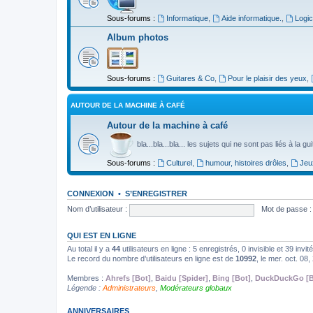
Sous-forums :
Informatique
,
Aide informatique.
,
Logic
Album photos
Sous-forums :
Guitares & Co
,
Pour le plaisir des yeux
,
AUTOUR DE LA MACHINE À CAFÉ
Autour de la machine à café
bla...bla...bla... les sujets qui ne sont pas liés à la g
Sous-forums :
Culturel
,
humour, histoires drôles
,
Jeu
CONNEXION
•
S’ENREGISTRER
Nom d’utilisateur :
Mot de passe :
QUI EST EN LIGNE
Au total il y a
44
utilisateurs en ligne : 5 enregistrés, 0 invisible et 39 inv
Le record du nombre d’utilisateurs en ligne est de
10992
, le mer. oct. 08
Membres :
Ahrefs [Bot]
,
Baidu [Spider]
,
Bing [Bot]
,
DuckDuckGo [B
Légende :
Administrateurs
,
Modérateurs globaux
ANNIVERSAIRES