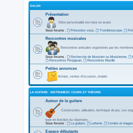
SALON
Présentation
Vôtre personnalité est mise en avant
Sous-forums :
Présentez-vous
,
Trombinoscope
,
Pré
Rencontres musicales
Rencontres amicales organisées par les membres
Sous-forums :
Recherche de Musicien ou Musicienne
,
Rencontres Perpignan
,
Rencontres Mazille
Petites annonces
Achats, ventes d'occasion, emploi.
LA GUITARE : INSTRUMENT, COURS ET THÉORIE
Autour de la guitare
Construction, utilisation, technique de jeu. Les ongl
type en fonction du répertoire, ...
Sous-forums :
La guitare
,
Lutherie
,
Cordes et magas
Espace débutants