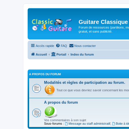
Guitare Classique
Forum de ressources (partitions, mu
gratuit, et sans publicité.
Accès rapide
FAQ
Nous contacter
Accueil
Portail
Index du forum
A PROPOS DU FORUM
Modalités et règles de participation au forum.
Tout ce que vous devriez savoir concernant les moda
A propos du forum
Vos commentaires à son sujet
Sous-forums :
Message au staff administratif
,
Boite à i