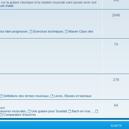
ur la guitare classique et la notation musicale sans jamais avoir osé
in d'aide
u
s
j
S
1646
e
u
t
j
pour bien progresser
,
Exercices techniques
,
Master Class des
s
e
S
74
t
u
s
j
e
t
S
276
s
u
j
Definitions des termes musicaux
,
Livres, Ebooks et tutoriaux
e
S
64
tare
t
oeuvres musicales
,
Une guitare pour Scarlatti
,
Bach en vrac...
,
u
Comparative d'oeuvres
s
j
SUJETS
e