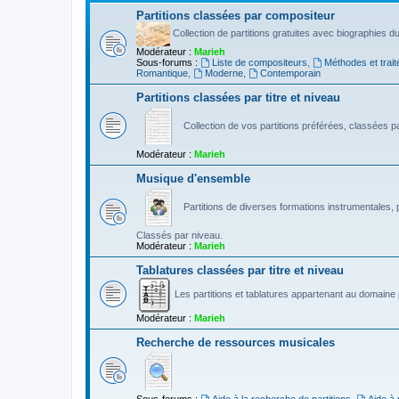
Partitions classées par compositeur
Collection de partitions gratuites avec biographies 
Modérateur :
Marieh
Sous-forums :
Liste de compositeurs
,
Méthodes et trait
Romantique
,
Moderne
,
Contemporain
Partitions classées par titre et niveau
Collection de vos partitions préférées, classées par
Modérateur :
Marieh
Musique d'ensemble
Partitions de diverses formations instrumentales, p
Classés par niveau.
Modérateur :
Marieh
Tablatures classées par titre et niveau
Les partitions et tablatures appartenant au domaine p
Modérateur :
Marieh
Recherche de ressources musicales
Sous-forums :
Aide à la recherche de partitions
,
Aide à