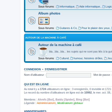
Sous-forums :
Informatique
,
Aide informatique.
,
Logic
Album photos
Sous-forums :
Guitares & Co
,
Pour le plaisir des yeux
,
AUTOUR DE LA MACHINE À CAFÉ
Autour de la machine à café
bla...bla...bla... les sujets qui ne sont pas liés à la g
Sous-forums :
Culturel
,
humour, histoires drôles
,
Jeu
CONNEXION
•
S’ENREGISTRER
Nom d’utilisateur :
Mot de passe :
QUI EST EN LIGNE
Au total il y a
1724
utilisateurs en ligne : 3 enregistrés, 0 invisible et 172
Le record du nombre d’utilisateurs en ligne est de
10992
, le mer. oct. 08
Membres :
Ahrefs [Bot]
,
Baidu [Spider]
,
Bing [Bot]
Légende :
Administrateurs
,
Modérateurs globaux
ANNIVERSAIRES