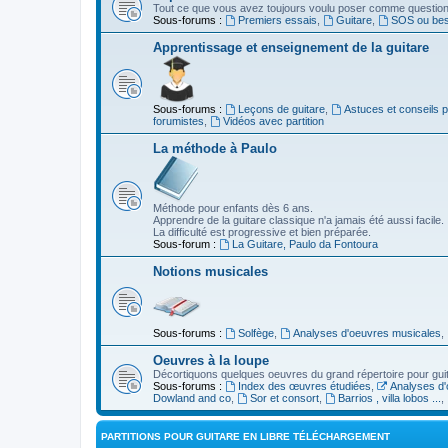
Tout ce que vous avez toujours voulu poser comme question s
Sous-forums :
Premiers essais
,
Guitare
,
SOS ou beso
Apprentissage et enseignement de la guitare
Sous-forums :
Leçons de guitare
,
Astuces et conseils 
forumistes
,
Vidéos avec partition
La méthode à Paulo
Méthode pour enfants dès 6 ans.
Apprendre de la guitare classique n'a jamais été aussi facile.
La difficulté est progressive et bien préparée.
Sous-forum :
La Guitare, Paulo da Fontoura
Notions musicales
Sous-forums :
Solfège
,
Analyses d'oeuvres musicales
,
Oeuvres à la loupe
Décortiquons quelques oeuvres du grand répertoire pour gui
Sous-forums :
Index des œuvres étudiées
,
Analyses d'
Dowland and co
,
Sor et consort
,
Barrios , villa lobos ...
,
PARTITIONS POUR GUITARE EN LIBRE TÉLÉCHARGEMENT