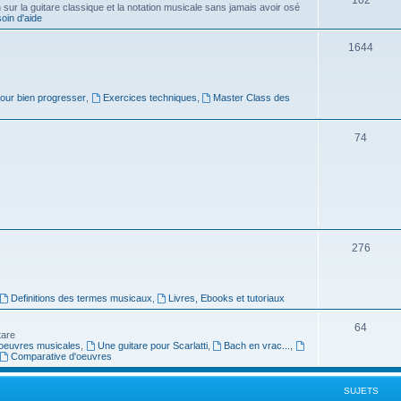
ur la guitare classique et la notation musicale sans jamais avoir osé
in d'aide
u
s
j
S
1644
e
u
t
j
pour bien progresser
,
Exercices techniques
,
Master Class des
s
e
S
74
t
u
s
j
e
t
S
276
s
u
j
Definitions des termes musicaux
,
Livres, Ebooks et tutoriaux
e
S
64
tare
t
oeuvres musicales
,
Une guitare pour Scarlatti
,
Bach en vrac...
,
u
Comparative d'oeuvres
s
j
SUJETS
e