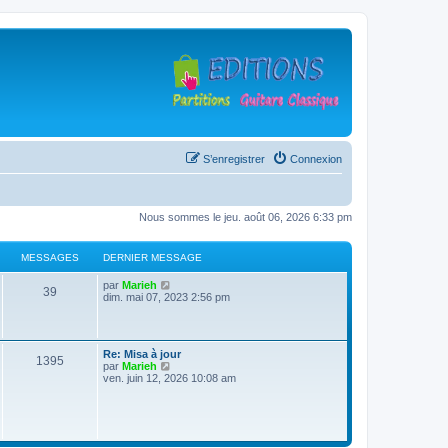
S’enregistrer
Connexion
Nous sommes le jeu. août 06, 2026 6:33 pm
MESSAGES
DERNIER MESSAGE
D
V
par
Marieh
M
39
e
o
dim. mai 07, 2023 2:56 pm
r
i
e
n
r
i
l
s
e
e
D
Re: Misa à jour
r
d
M
1395
e
V
par
Marieh
s
m
e
r
o
ven. juin 12, 2026 10:08 am
e
r
e
n
i
s
n
a
i
r
s
i
s
e
l
a
e
g
r
e
g
r
s
m
d
e
m
e