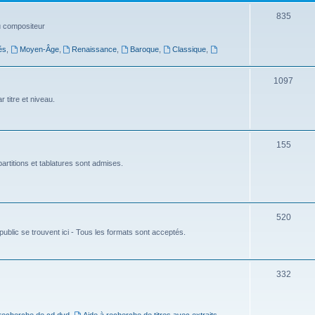
t
S
835
du compositeur
s
u
és
,
Moyen-Âge
,
Renaissance
,
Baroque
,
Classique
,
j
e
S
1097
t
u
 titre et niveau.
s
j
e
S
155
t
u
artitions et tablatures sont admises.
s
j
e
S
520
t
ublic se trouvent ici - Tous les formats sont acceptés.
u
s
j
e
S
332
t
u
s
j
 recherche de cd dvd
,
Aide à recherche de titres avec extraits