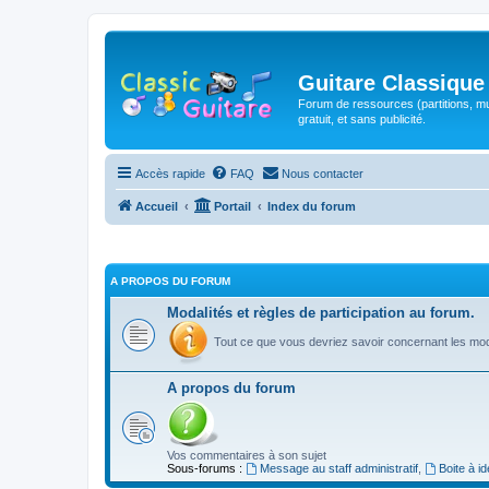
Guitare Classique
Forum de ressources (partitions, mu
gratuit, et sans publicité.
Accès rapide
FAQ
Nous contacter
Accueil
Portail
Index du forum
A PROPOS DU FORUM
Modalités et règles de participation au forum.
Tout ce que vous devriez savoir concernant les moda
A propos du forum
Vos commentaires à son sujet
Sous-forums :
Message au staff administratif
,
Boite à i