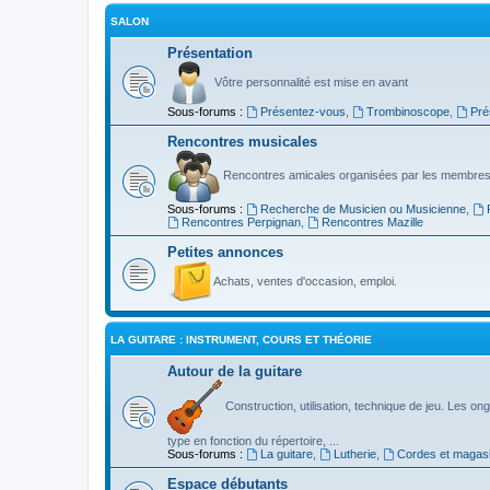
SALON
Présentation
Vôtre personnalité est mise en avant
Sous-forums :
Présentez-vous
,
Trombinoscope
,
Pré
Rencontres musicales
Rencontres amicales organisées par les membres
Sous-forums :
Recherche de Musicien ou Musicienne
,
Rencontres Perpignan
,
Rencontres Mazille
Petites annonces
Achats, ventes d'occasion, emploi.
LA GUITARE : INSTRUMENT, COURS ET THÉORIE
Autour de la guitare
Construction, utilisation, technique de jeu. Les ongl
type en fonction du répertoire, ...
Sous-forums :
La guitare
,
Lutherie
,
Cordes et magas
Espace débutants