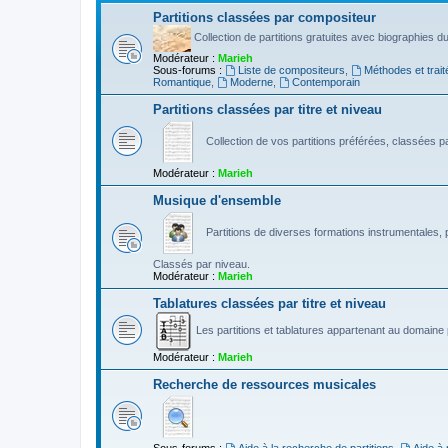
Partitions classées par compositeur
Collection de partitions gratuites avec biographies 
Modérateur :
Marieh
Sous-forums :
Liste de compositeurs
,
Méthodes et trait
Romantique
,
Moderne
,
Contemporain
Partitions classées par titre et niveau
Collection de vos partitions préférées, classées par
Modérateur :
Marieh
Musique d'ensemble
Partitions de diverses formations instrumentales, p
Classés par niveau.
Modérateur :
Marieh
Tablatures classées par titre et niveau
Les partitions et tablatures appartenant au domaine p
Modérateur :
Marieh
Recherche de ressources musicales
Sous-forums :
Aide à la recherche de partitions
,
Aide à