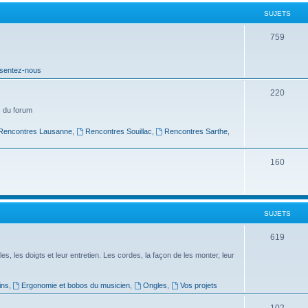
t
SUJETS
s
S
759
u
sentez-nous
j
e
S
220
t
u
 du forum
s
j
Rencontres Lausanne
,
Rencontres Souillac
,
Rencontres Sarthe
,
e
S
160
t
u
s
j
SUJETS
e
t
S
619
s
u
es, les doigts et leur entretien. Les cordes, la façon de les monter, leur
j
ins
,
Ergonomie et bobos du musicien
,
Ongles
,
Vos projets
e
S
102
t