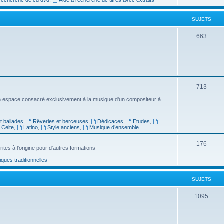
e
SUJETS
t
s
S
663
u
j
e
S
713
t
u
n espace consacré exclusivement à la musique d'un compositeur à
s
j
 ballades
,
Rêveries et berceuses
,
Dédicaces
,
Etudes
,
e
Celte
,
Latino
,
Style anciens
,
Musique d’ensemble
t
S
176
ites à l'origine pour d'autres formations
s
u
ues traditionnelles
j
SUJETS
e
t
S
1095
s
u
j