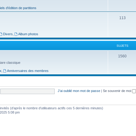
j
iels d'édition de partitions
e
S
113
t
u
s
j
Divers
,
Album photos
e
SUJETS
t
S
1560
s
uitare classique
u
x
,
Anniversaires des membres
j
e
t
J’ai oublié mon mot de passe
|
Se souvenir de moi
s
1 invités (d’après le nombre d’utilisateurs actifs ces 5 dernières minutes)
, 2025 5:08 pm