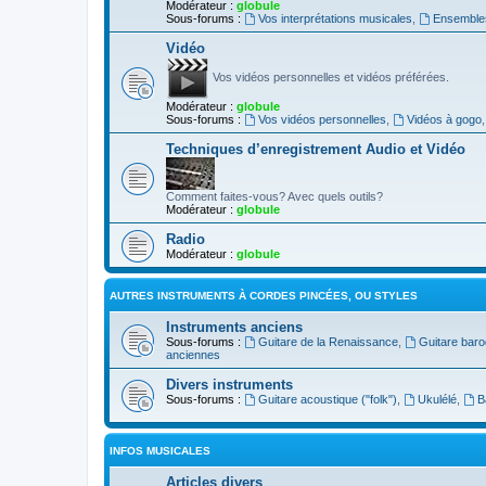
Modérateur :
globule
Sous-forums :
Vos interprétations musicales
,
Ensembles
Vidéo
Vos vidéos personnelles et vidéos préférées.
Modérateur :
globule
Sous-forums :
Vos vidéos personnelles
,
Vidéos à gogo
Techniques d’enregistrement Audio et Vidéo
Comment faites-vous? Avec quels outils?
Modérateur :
globule
Radio
Modérateur :
globule
AUTRES INSTRUMENTS À CORDES PINCÉES, OU STYLES
Instruments anciens
Sous-forums :
Guitare de la Renaissance
,
Guitare bar
anciennes
Divers instruments
Sous-forums :
Guitare acoustique ("folk")
,
Ukulélé
,
B
INFOS MUSICALES
Articles divers