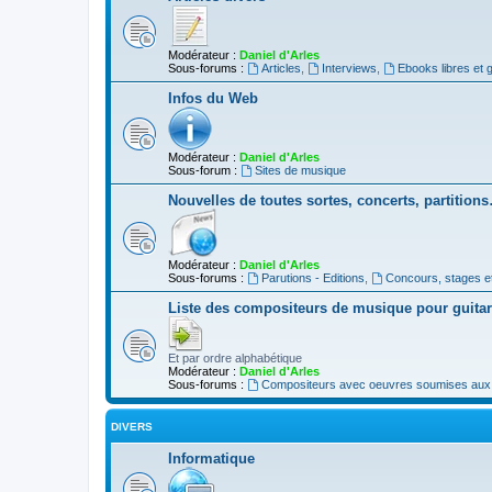
Modérateur :
Daniel d'Arles
Sous-forums :
Articles
,
Interviews
,
Ebooks libres et g
Infos du Web
Modérateur :
Daniel d'Arles
Sous-forum :
Sites de musique
Nouvelles de toutes sortes, concerts, partition
Modérateur :
Daniel d'Arles
Sous-forums :
Parutions - Editions
,
Concours, stages e
Liste des compositeurs de musique pour guita
Et par ordre alphabétique
Modérateur :
Daniel d'Arles
Sous-forums :
Compositeurs avec oeuvres soumises aux d
DIVERS
Informatique