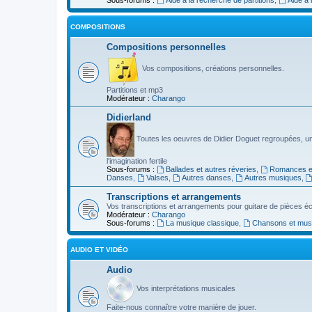
COMPOSITIONS
Compositions personnelles
Vos compositions, créations personnelles.
Partitions et mp3
Modérateur :
Charango
Didierland
Toutes les oeuvres de Didier Doguet regroupées, u
l'imagination fertile
Sous-forums :
Ballades et autres réveries
,
Romances et
Danses
,
Valses
,
Autres danses
,
Autres musiques
,
Transcriptions et arrangements
Vos transcriptions et arrangements pour guitare de pièces écr
Modérateur :
Charango
Sous-forums :
La musique classique
,
Chansons et musiq
AUDIO ET VIDÉO
Audio
Vos interprétations musicales
Faite-nous connaître votre manière de jouer.