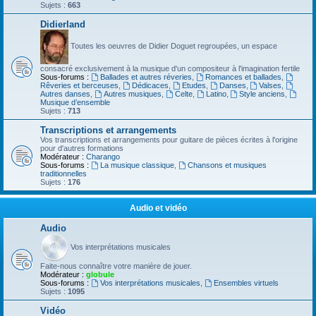
Sujets :
663
Didierland
Toutes les oeuvres de Didier Doguet regroupées, un espace
consacré exclusivement à la musique d'un compositeur à l'imagination fertile
Sous-forums :
Ballades et autres réveries
,
Romances et ballades
,
Rêveries et berceuses
,
Dédicaces
,
Etudes
,
Danses
,
Valses
,
Autres danses
,
Autres musiques
,
Celte
,
Latino
,
Style anciens
,
Musique d’ensemble
Sujets :
713
Transcriptions et arrangements
Vos transcriptions et arrangements pour guitare de pièces écrites à l'origine
pour d'autres formations
Modérateur :
Charango
Sous-forums :
La musique classique
,
Chansons et musiques
traditionnelles
Sujets :
176
Audio et vidéo
Audio
Vos interprétations musicales
Faite-nous connaître votre manière de jouer.
Modérateur :
globule
Sous-forums :
Vos interprétations musicales
,
Ensembles virtuels
Sujets :
1095
Vidéo