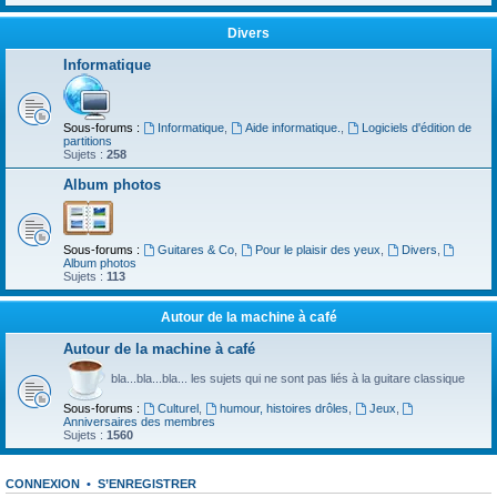
Divers
Informatique
Sous-forums :
Informatique
,
Aide informatique.
,
Logiciels d'édition de
partitions
Sujets :
258
Album photos
Sous-forums :
Guitares & Co
,
Pour le plaisir des yeux
,
Divers
,
Album photos
Sujets :
113
Autour de la machine à café
Autour de la machine à café
bla...bla...bla... les sujets qui ne sont pas liés à la guitare classique
Sous-forums :
Culturel
,
humour, histoires drôles
,
Jeux
,
Anniversaires des membres
Sujets :
1560
CONNEXION
•
S’ENREGISTRER