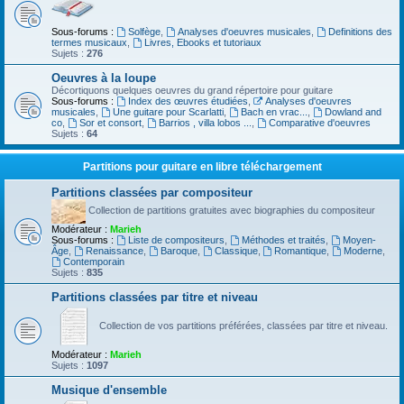
Sous-forums :
Solfège
,
Analyses d'oeuvres musicales
,
Definitions des
termes musicaux
,
Livres, Ebooks et tutoriaux
Sujets :
276
Oeuvres à la loupe
Décortiquons quelques oeuvres du grand répertoire pour guitare
Sous-forums :
Index des œuvres étudiées
,
Analyses d'oeuvres
musicales
,
Une guitare pour Scarlatti
,
Bach en vrac...
,
Dowland and
co
,
Sor et consort
,
Barrios , villa lobos ...
,
Comparative d'oeuvres
Sujets :
64
Partitions pour guitare en libre téléchargement
Partitions classées par compositeur
Collection de partitions gratuites avec biographies du compositeur
Modérateur :
Marieh
Sous-forums :
Liste de compositeurs
,
Méthodes et traités
,
Moyen-
Âge
,
Renaissance
,
Baroque
,
Classique
,
Romantique
,
Moderne
,
Contemporain
Sujets :
835
Partitions classées par titre et niveau
Collection de vos partitions préférées, classées par titre et niveau.
Modérateur :
Marieh
Sujets :
1097
Musique d'ensemble