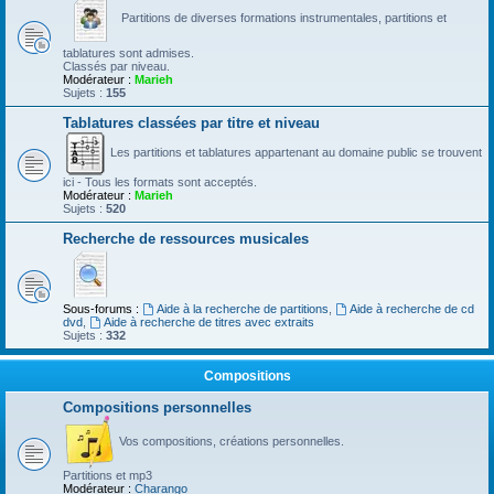
Partitions de diverses formations instrumentales, partitions et
tablatures sont admises.
Classés par niveau.
Modérateur :
Marieh
Sujets :
155
Tablatures classées par titre et niveau
Les partitions et tablatures appartenant au domaine public se trouvent
ici - Tous les formats sont acceptés.
Modérateur :
Marieh
Sujets :
520
Recherche de ressources musicales
Sous-forums :
Aide à la recherche de partitions
,
Aide à recherche de cd
dvd
,
Aide à recherche de titres avec extraits
Sujets :
332
Compositions
Compositions personnelles
Vos compositions, créations personnelles.
Partitions et mp3
Modérateur :
Charango