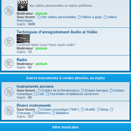
Vos vidéos personnelles et vidéos préférées.
Modérateur :
globule
Sous-forums :
Vos vidéos personnelles
,
Vidéos à gogo
,
Vidéos
Historiques
Sujets :
5435
Techniques d’enregistrement Audio et Vidéo
Comment faites-vous? Avec quels outils?
Modérateur :
globule
Sujets :
72
Radio
Modérateur :
globule
Sujets :
52
Autres instruments à cordes pincées, ou styles
Instruments anciens
Sous-forums :
Guitare de la Renaissance
,
Guitare baroque
,
Guitare
romantique
,
Luth
,
Facsimiles et tablatures anciennes
Sujets :
83
Divers instruments
Sous-forums :
Guitare acoustique ("folk")
,
Ukulélé
,
Banjo
,
Charango
,
Flamenco
,
Balalaïka
Sujets :
117
Infos musicales