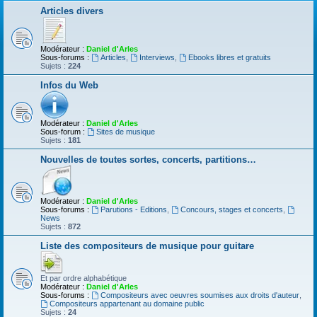
Articles divers
Modérateur :
Daniel d'Arles
Sous-forums :
Articles
,
Interviews
,
Ebooks libres et gratuits
Sujets :
224
Infos du Web
Modérateur :
Daniel d'Arles
Sous-forum :
Sites de musique
Sujets :
181
Nouvelles de toutes sortes, concerts, partitions…
Modérateur :
Daniel d'Arles
Sous-forums :
Parutions - Editions
,
Concours, stages et concerts
,
News
Sujets :
872
Liste des compositeurs de musique pour guitare
Et par ordre alphabétique
Modérateur :
Daniel d'Arles
Sous-forums :
Compositeurs avec oeuvres soumises aux droits d'auteur
,
Compositeurs appartenant au domaine public
Sujets :
24