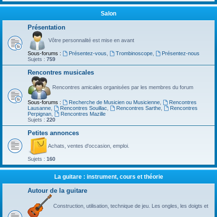
Salon
Présentation
Vôtre personnalité est mise en avant
Sous-forums :
Présentez-vous
,
Trombinoscope
,
Présentez-nous
Sujets :
759
Rencontres musicales
Rencontres amicales organisées par les membres du forum
Sous-forums :
Recherche de Musicien ou Musicienne
,
Rencontres
Lausanne
,
Rencontres Souillac
,
Rencontres Sarthe
,
Rencontres
Perpignan
,
Rencontres Mazille
Sujets :
220
Petites annonces
Achats, ventes d'occasion, emploi.
Sujets :
160
La guitare : instrument, cours et théorie
Autour de la guitare
Construction, utilisation, technique de jeu. Les ongles, les doigts et