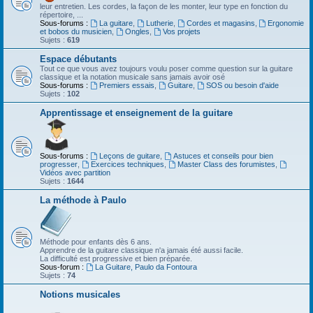
leur entretien. Les cordes, la façon de les monter, leur type en fonction du
répertoire, ...
Sous-forums :
La guitare
,
Lutherie
,
Cordes et magasins
,
Ergonomie
et bobos du musicien
,
Ongles
,
Vos projets
Sujets :
619
Espace débutants
Tout ce que vous avez toujours voulu poser comme question sur la guitare
classique et la notation musicale sans jamais avoir osé
Sous-forums :
Premiers essais
,
Guitare
,
SOS ou besoin d'aide
Sujets :
102
Apprentissage et enseignement de la guitare
Sous-forums :
Leçons de guitare
,
Astuces et conseils pour bien
progresser
,
Exercices techniques
,
Master Class des forumistes
,
Vidéos avec partition
Sujets :
1644
La méthode à Paulo
Méthode pour enfants dès 6 ans.
Apprendre de la guitare classique n'a jamais été aussi facile.
La difficulté est progressive et bien préparée.
Sous-forum :
La Guitare, Paulo da Fontoura
Sujets :
74
Notions musicales