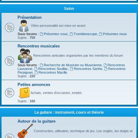
Salon
Présentation
Vôtre personnalité est mise en avant
Sous-forums :
Présentez-vous
,
Trombinoscope
,
Présentez-nous
Sujets :
759
Rencontres musicales
Rencontres amicales organisées par les membres du forum
Sous-forums :
Recherche de Musicien ou Musicienne
,
Rencontres
Lausanne
,
Rencontres Souillac
,
Rencontres Sarthe
,
Rencontres
Perpignan
,
Rencontres Mazille
Sujets :
220
Petites annonces
Achats, ventes d'occasion, emploi.
Sujets :
160
La guitare : instrument, cours et théorie
Autour de la guitare
Construction, utilisation, technique de jeu. Les ongles, les doigts et