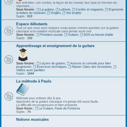
leur entretien. Les cordes, la façon de les monter, leur type en fonction du
répertoire, ...
Sous-forums :
La guitare
,
Lutherie
,
Cordes et magasins
,
Ergonomie
et bobos du musicien
,
Ongles
,
Vos projets
Sujets :
619
Espace débutants
Tout ce que vous avez toujours voulu poser comme question sur la guitare
classique et la notation musicale sans jamais avoir osé
Sous-forums :
Premiers essais
,
Guitare
,
SOS ou besoin d'aide
Sujets :
102
Apprentissage et enseignement de la guitare
Sous-forums :
Leçons de guitare
,
Astuces et conseils pour bien
progresser
,
Exercices techniques
,
Master Class des forumistes
,
Vidéos avec partition
Sujets :
1644
La méthode à Paulo
Méthode pour enfants dès 6 ans.
Apprendre de la guitare classique n'a jamais été aussi facile.
La difficulté est progressive et bien préparée.
Sous-forum :
La Guitare, Paulo da Fontoura
Sujets :
74
Notions musicales