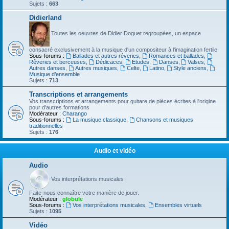
Sujets :
663
Didierland
Toutes les oeuvres de Didier Doguet regroupées, un espace
consacré exclusivement à la musique d'un compositeur à l'imagination fertile
Sous-forums :
Ballades et autres réveries
,
Romances et ballades
,
Rêveries et berceuses
,
Dédicaces
,
Etudes
,
Danses
,
Valses
,
Autres danses
,
Autres musiques
,
Celte
,
Latino
,
Style anciens
,
Musique d’ensemble
Sujets :
713
Transcriptions et arrangements
Vos transcriptions et arrangements pour guitare de pièces écrites à l'origine
pour d'autres formations
Modérateur :
Charango
Sous-forums :
La musique classique
,
Chansons et musiques
traditionnelles
Sujets :
176
Audio et vidéo
Audio
Vos interprétations musicales
Faite-nous connaître votre manière de jouer.
Modérateur :
globule
Sous-forums :
Vos interprétations musicales
,
Ensembles virtuels
Sujets :
1095
Vidéo