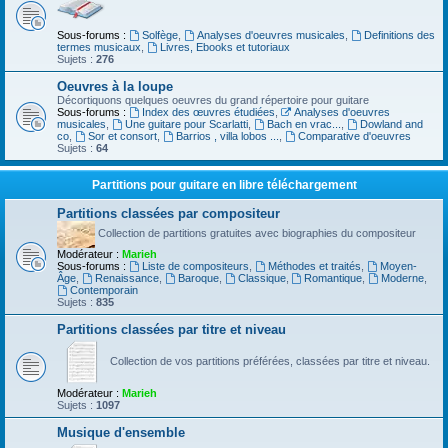
Sous-forums :
Solfège
,
Analyses d'oeuvres musicales
,
Definitions des
termes musicaux
,
Livres, Ebooks et tutoriaux
Sujets :
276
Oeuvres à la loupe
Décortiquons quelques oeuvres du grand répertoire pour guitare
Sous-forums :
Index des œuvres étudiées
,
Analyses d'oeuvres
musicales
,
Une guitare pour Scarlatti
,
Bach en vrac...
,
Dowland and
co
,
Sor et consort
,
Barrios , villa lobos ...
,
Comparative d'oeuvres
Sujets :
64
Partitions pour guitare en libre téléchargement
Partitions classées par compositeur
Collection de partitions gratuites avec biographies du compositeur
Modérateur :
Marieh
Sous-forums :
Liste de compositeurs
,
Méthodes et traités
,
Moyen-
Âge
,
Renaissance
,
Baroque
,
Classique
,
Romantique
,
Moderne
,
Contemporain
Sujets :
835
Partitions classées par titre et niveau
Collection de vos partitions préférées, classées par titre et niveau.
Modérateur :
Marieh
Sujets :
1097
Musique d'ensemble