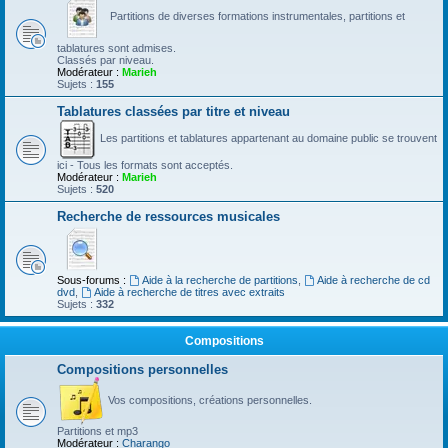
Partitions de diverses formations instrumentales, partitions et
tablatures sont admises.
Classés par niveau.
Modérateur :
Marieh
Sujets :
155
Tablatures classées par titre et niveau
Les partitions et tablatures appartenant au domaine public se trouvent
ici - Tous les formats sont acceptés.
Modérateur :
Marieh
Sujets :
520
Recherche de ressources musicales
Sous-forums :
Aide à la recherche de partitions
,
Aide à recherche de cd
dvd
,
Aide à recherche de titres avec extraits
Sujets :
332
Compositions
Compositions personnelles
Vos compositions, créations personnelles.
Partitions et mp3
Modérateur :
Charango