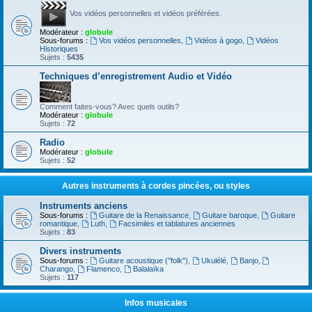
Vos vidéos personnelles et vidéos préférées.
Modérateur :
globule
Sous-forums :
Vos vidéos personnelles
,
Vidéos à gogo
,
Vidéos
Historiques
Sujets :
5435
Techniques d’enregistrement Audio et Vidéo
Comment faites-vous? Avec quels outils?
Modérateur :
globule
Sujets :
72
Radio
Modérateur :
globule
Sujets :
52
Autres instruments à cordes pincées, ou styles
Instruments anciens
Sous-forums :
Guitare de la Renaissance
,
Guitare baroque
,
Guitare
romantique
,
Luth
,
Facsimiles et tablatures anciennes
Sujets :
83
Divers instruments
Sous-forums :
Guitare acoustique ("folk")
,
Ukulélé
,
Banjo
,
Charango
,
Flamenco
,
Balalaïka
Sujets :
117
Infos musicales