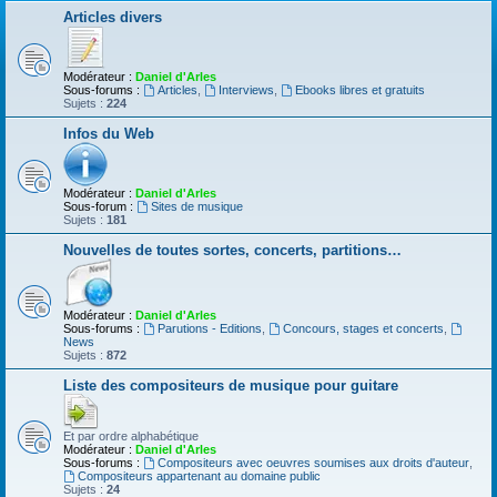
Articles divers
Modérateur :
Daniel d'Arles
Sous-forums :
Articles
,
Interviews
,
Ebooks libres et gratuits
Sujets :
224
Infos du Web
Modérateur :
Daniel d'Arles
Sous-forum :
Sites de musique
Sujets :
181
Nouvelles de toutes sortes, concerts, partitions…
Modérateur :
Daniel d'Arles
Sous-forums :
Parutions - Editions
,
Concours, stages et concerts
,
News
Sujets :
872
Liste des compositeurs de musique pour guitare
Et par ordre alphabétique
Modérateur :
Daniel d'Arles
Sous-forums :
Compositeurs avec oeuvres soumises aux droits d'auteur
,
Compositeurs appartenant au domaine public
Sujets :
24