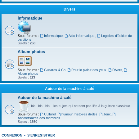
Divers
Informatique
Sous-forums :
Informatique
,
Aide informatique.
,
Logiciels d'édition de
partitions
Sujets :
258
Album photos
Sous-forums :
Guitares & Co
,
Pour le plaisir des yeux
,
Divers
,
Album photos
Sujets :
113
Autour de la machine à café
Autour de la machine à café
bla...bla...bla... les sujets qui ne sont pas liés à la guitare classique
Sous-forums :
Culturel
,
humour, histoires drôles
,
Jeux
,
Anniversaires des membres
Sujets :
1560
CONNEXION
•
S’ENREGISTRER