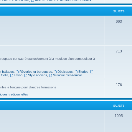
e
SUJETS
t
s
S
663
u
j
e
S
713
t
u
n espace consacré exclusivement à la musique d'un compositeur à
s
j
 ballades
,
Rêveries et berceuses
,
Dédicaces
,
Etudes
,
e
Celte
,
Latino
,
Style anciens
,
Musique d’ensemble
t
S
176
ites à l'origine pour d'autres formations
s
u
ues traditionnelles
j
SUJETS
e
t
S
1095
s
u
j