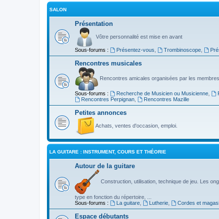
SALON
Présentation
Vôtre personnalité est mise en avant
Sous-forums :
Présentez-vous
,
Trombinoscope
,
Pré
Rencontres musicales
Rencontres amicales organisées par les membres
Sous-forums :
Recherche de Musicien ou Musicienne
,
Rencontres Perpignan
,
Rencontres Mazille
Petites annonces
Achats, ventes d'occasion, emploi.
LA GUITARE : INSTRUMENT, COURS ET THÉORIE
Autour de la guitare
Construction, utilisation, technique de jeu. Les ongl
type en fonction du répertoire, ...
Sous-forums :
La guitare
,
Lutherie
,
Cordes et magas
Espace débutants