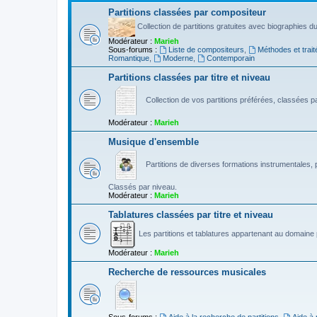
Partitions classées par compositeur
Collection de partitions gratuites avec biographies 
Modérateur :
Marieh
Sous-forums :
Liste de compositeurs
,
Méthodes et trait
Romantique
,
Moderne
,
Contemporain
Partitions classées par titre et niveau
Collection de vos partitions préférées, classées par
Modérateur :
Marieh
Musique d'ensemble
Partitions de diverses formations instrumentales, p
Classés par niveau.
Modérateur :
Marieh
Tablatures classées par titre et niveau
Les partitions et tablatures appartenant au domaine p
Modérateur :
Marieh
Recherche de ressources musicales
Sous-forums :
Aide à la recherche de partitions
,
Aide à