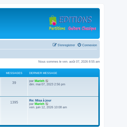
S’enregistrer
Connexion
Nous sommes le ven. août 07, 2026 8:55 am
MESSAGES
DERNIER MESSAGE
D
V
par
Marieh
M
39
e
o
dim. mai 07, 2023 2:56 pm
r
i
e
n
r
i
l
s
e
e
D
Re: Misa à jour
r
d
M
1395
e
V
par
Marieh
s
m
e
r
o
ven. juin 12, 2026 10:08 am
e
r
e
n
i
s
n
a
i
r
s
i
s
e
l
a
e
g
r
e
g
r
s
m
d
e
m
e