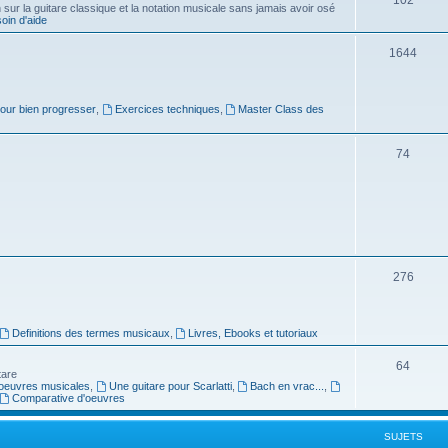
ur la guitare classique et la notation musicale sans jamais avoir osé
in d'aide
u
s
j
S
1644
e
u
t
j
pour bien progresser
,
Exercices techniques
,
Master Class des
s
e
S
74
t
u
s
j
e
t
S
276
s
u
j
Definitions des termes musicaux
,
Livres, Ebooks et tutoriaux
e
S
64
tare
t
oeuvres musicales
,
Une guitare pour Scarlatti
,
Bach en vrac...
,
u
Comparative d'oeuvres
s
j
SUJETS
e