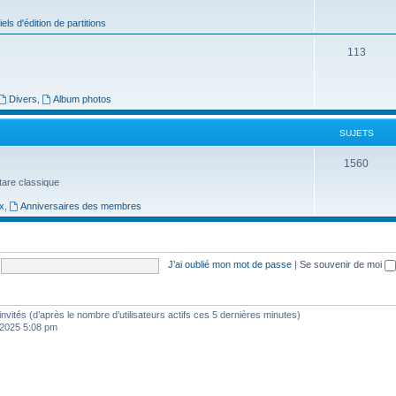
j
iels d'édition de partitions
e
S
113
t
u
s
j
Divers
,
Album photos
e
SUJETS
t
S
1560
s
uitare classique
u
x
,
Anniversaires des membres
j
e
t
J’ai oublié mon mot de passe
|
Se souvenir de moi
s
6 invités (d’après le nombre d’utilisateurs actifs ces 5 dernières minutes)
, 2025 5:08 pm