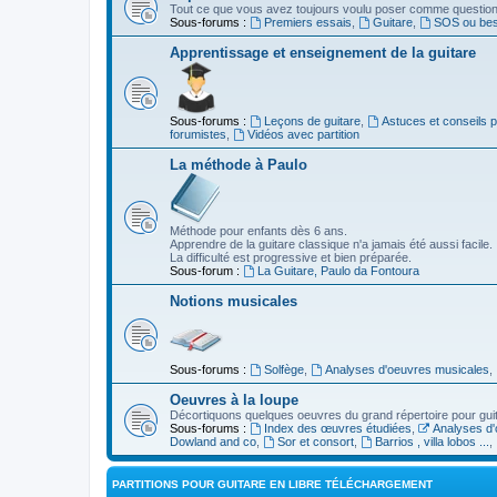
Tout ce que vous avez toujours voulu poser comme question s
Sous-forums :
Premiers essais
,
Guitare
,
SOS ou beso
Apprentissage et enseignement de la guitare
Sous-forums :
Leçons de guitare
,
Astuces et conseils 
forumistes
,
Vidéos avec partition
La méthode à Paulo
Méthode pour enfants dès 6 ans.
Apprendre de la guitare classique n'a jamais été aussi facile.
La difficulté est progressive et bien préparée.
Sous-forum :
La Guitare, Paulo da Fontoura
Notions musicales
Sous-forums :
Solfège
,
Analyses d'oeuvres musicales
,
Oeuvres à la loupe
Décortiquons quelques oeuvres du grand répertoire pour gui
Sous-forums :
Index des œuvres étudiées
,
Analyses d'
Dowland and co
,
Sor et consort
,
Barrios , villa lobos ...
,
PARTITIONS POUR GUITARE EN LIBRE TÉLÉCHARGEMENT