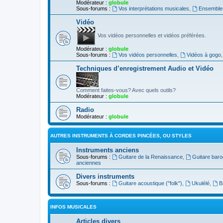
Modérateur :
globule
Sous-forums :
Vos interprétations musicales
,
Ensembles
Vidéo
Vos vidéos personnelles et vidéos préférées.
Modérateur :
globule
Sous-forums :
Vos vidéos personnelles
,
Vidéos à gogo
Techniques d’enregistrement Audio et Vidéo
Comment faites-vous? Avec quels outils?
Modérateur :
globule
Radio
Modérateur :
globule
AUTRES INSTRUMENTS À CORDES PINCÉES, OU STYLES
Instruments anciens
Sous-forums :
Guitare de la Renaissance
,
Guitare bar
anciennes
Divers instruments
Sous-forums :
Guitare acoustique ("folk")
,
Ukulélé
,
B
INFOS MUSICALES
Articles divers