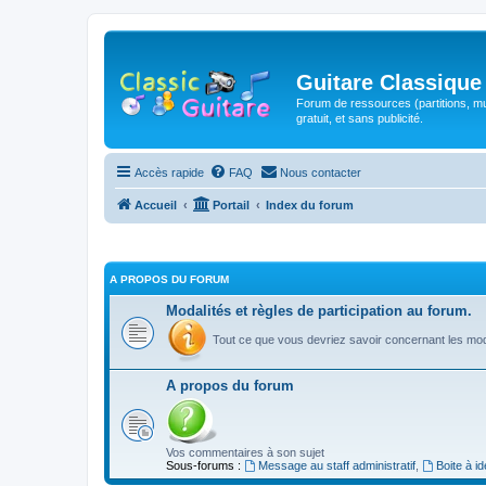
Guitare Classique
Forum de ressources (partitions, mu
gratuit, et sans publicité.
Accès rapide
FAQ
Nous contacter
Accueil
Portail
Index du forum
A PROPOS DU FORUM
Modalités et règles de participation au forum.
Tout ce que vous devriez savoir concernant les moda
A propos du forum
Vos commentaires à son sujet
Sous-forums :
Message au staff administratif
,
Boite à i