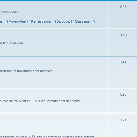
t
S
835
du compositeur
s
u
és
,
Moyen-Âge
,
Renaissance
,
Baroque
,
Classique
,
j
e
S
1097
t
u
 titre et niveau.
s
j
e
S
155
t
u
artitions et tablatures sont admises.
s
j
e
S
520
t
ublic se trouvent ici - Tous les formats sont acceptés.
u
s
j
e
S
332
t
u
s
j
 recherche de cd dvd
,
Aide à recherche de titres avec extraits