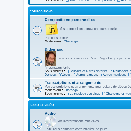
COMPOSITIONS
Compositions personnelles
Vos compositions, créations personnelles.
Partitions et mp3
Modérateur :
Charango
Didierland
Toutes les oeuvres de Didier Doguet regroupées, u
l'imagination fertile
Sous-forums :
Ballades et autres réveries
,
Romances et
Danses
,
Valses
,
Autres danses
,
Autres musiques
,
Transcriptions et arrangements
Vos transcriptions et arrangements pour guitare de pièces écr
Modérateur :
Charango
Sous-forums :
La musique classique
,
Chansons et musiq
AUDIO ET VIDÉO
Audio
Vos interprétations musicales
Faite-nous connaître votre manière de jouer.