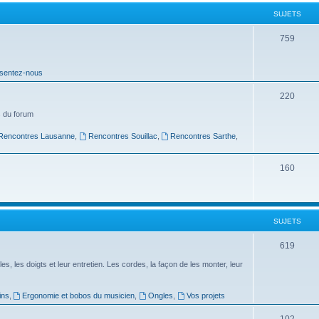
t
SUJETS
s
S
759
u
sentez-nous
j
e
S
220
t
u
 du forum
s
j
Rencontres Lausanne
,
Rencontres Souillac
,
Rencontres Sarthe
,
e
S
160
t
u
s
j
SUJETS
e
t
S
619
s
u
es, les doigts et leur entretien. Les cordes, la façon de les monter, leur
j
ins
,
Ergonomie et bobos du musicien
,
Ongles
,
Vos projets
e
S
102
t