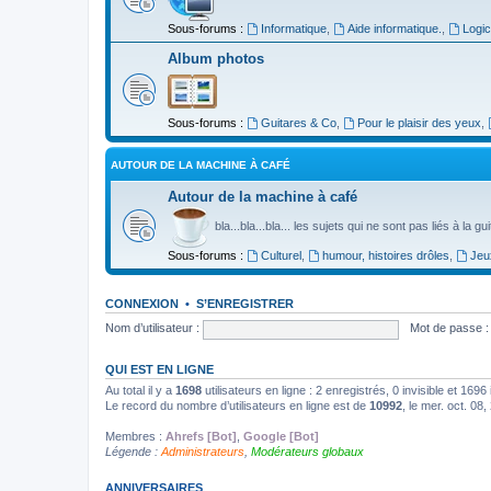
Sous-forums :
Informatique
,
Aide informatique.
,
Logic
Album photos
Sous-forums :
Guitares & Co
,
Pour le plaisir des yeux
,
AUTOUR DE LA MACHINE À CAFÉ
Autour de la machine à café
bla...bla...bla... les sujets qui ne sont pas liés à la g
Sous-forums :
Culturel
,
humour, histoires drôles
,
Jeu
CONNEXION
•
S’ENREGISTRER
Nom d’utilisateur :
Mot de passe :
QUI EST EN LIGNE
Au total il y a
1698
utilisateurs en ligne : 2 enregistrés, 0 invisible et 169
Le record du nombre d’utilisateurs en ligne est de
10992
, le mer. oct. 08
Membres :
Ahrefs [Bot]
,
Google [Bot]
Légende :
Administrateurs
,
Modérateurs globaux
ANNIVERSAIRES