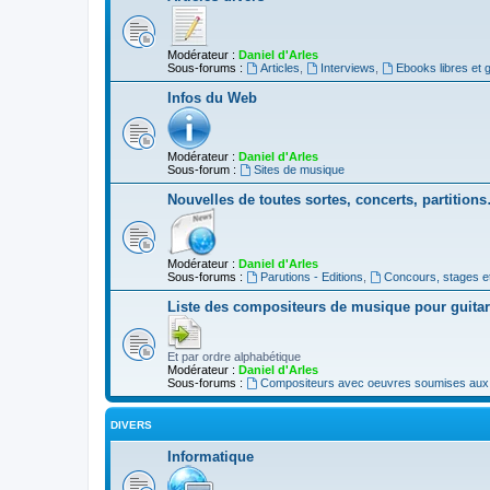
Modérateur :
Daniel d'Arles
Sous-forums :
Articles
,
Interviews
,
Ebooks libres et g
Infos du Web
Modérateur :
Daniel d'Arles
Sous-forum :
Sites de musique
Nouvelles de toutes sortes, concerts, partition
Modérateur :
Daniel d'Arles
Sous-forums :
Parutions - Editions
,
Concours, stages e
Liste des compositeurs de musique pour guita
Et par ordre alphabétique
Modérateur :
Daniel d'Arles
Sous-forums :
Compositeurs avec oeuvres soumises aux d
DIVERS
Informatique