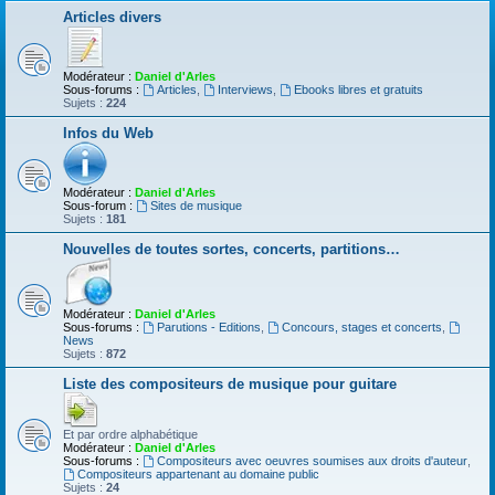
Articles divers
Modérateur :
Daniel d'Arles
Sous-forums :
Articles
,
Interviews
,
Ebooks libres et gratuits
Sujets :
224
Infos du Web
Modérateur :
Daniel d'Arles
Sous-forum :
Sites de musique
Sujets :
181
Nouvelles de toutes sortes, concerts, partitions…
Modérateur :
Daniel d'Arles
Sous-forums :
Parutions - Editions
,
Concours, stages et concerts
,
News
Sujets :
872
Liste des compositeurs de musique pour guitare
Et par ordre alphabétique
Modérateur :
Daniel d'Arles
Sous-forums :
Compositeurs avec oeuvres soumises aux droits d'auteur
,
Compositeurs appartenant au domaine public
Sujets :
24