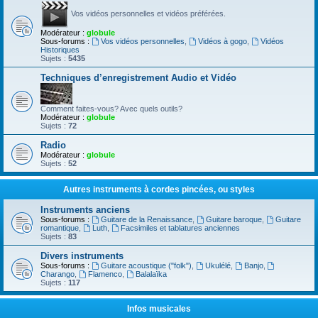
Vos vidéos personnelles et vidéos préférées.
Modérateur :
globule
Sous-forums :
Vos vidéos personnelles
,
Vidéos à gogo
,
Vidéos
Historiques
Sujets :
5435
Techniques d’enregistrement Audio et Vidéo
Comment faites-vous? Avec quels outils?
Modérateur :
globule
Sujets :
72
Radio
Modérateur :
globule
Sujets :
52
Autres instruments à cordes pincées, ou styles
Instruments anciens
Sous-forums :
Guitare de la Renaissance
,
Guitare baroque
,
Guitare
romantique
,
Luth
,
Facsimiles et tablatures anciennes
Sujets :
83
Divers instruments
Sous-forums :
Guitare acoustique ("folk")
,
Ukulélé
,
Banjo
,
Charango
,
Flamenco
,
Balalaïka
Sujets :
117
Infos musicales