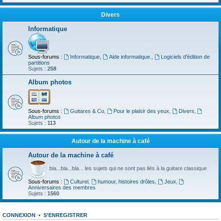
Divers
Informatique
Sous-forums :
Informatique
,
Aide informatique.
,
Logiciels d'édition de
partitions
Sujets :
258
Album photos
Sous-forums :
Guitares & Co
,
Pour le plaisir des yeux
,
Divers
,
Album photos
Sujets :
113
Autour de la machine à café
Autour de la machine à café
bla...bla...bla... les sujets qui ne sont pas liés à la guitare classique
Sous-forums :
Culturel
,
humour, histoires drôles
,
Jeux
,
Anniversaires des membres
Sujets :
1560
CONNEXION
•
S’ENREGISTRER