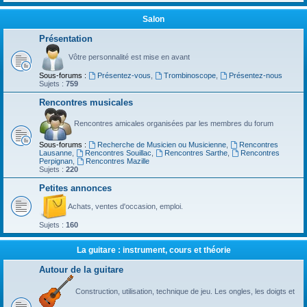
Salon
Présentation
Vôtre personnalité est mise en avant
Sous-forums :
Présentez-vous
,
Trombinoscope
,
Présentez-nous
Sujets :
759
Rencontres musicales
Rencontres amicales organisées par les membres du forum
Sous-forums :
Recherche de Musicien ou Musicienne
,
Rencontres
Lausanne
,
Rencontres Souillac
,
Rencontres Sarthe
,
Rencontres
Perpignan
,
Rencontres Mazille
Sujets :
220
Petites annonces
Achats, ventes d'occasion, emploi.
Sujets :
160
La guitare : instrument, cours et théorie
Autour de la guitare
Construction, utilisation, technique de jeu. Les ongles, les doigts et