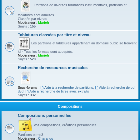
Partitions de diverses formations instrumentales, partitions et
tablatures sont admises.
Classés par niveau.
Modérateur :
Marieh
Sujets :
155
Tablatures classées par titre et niveau
Les partitions et tablatures appartenant au domaine public se trouvent
ici - Tous les formats sont acceptés.
Modérateur :
Marieh
Sujets :
520
Recherche de ressources musicales
Sous-forums :
Aide à la recherche de partitions
,
Aide à recherche de cd
dvd
,
Aide à recherche de titres avec extraits
Sujets :
332
Compositions
Compositions personnelles
Vos compositions, créations personnelles.
Partitions et mp3
Modérateur :
Charango