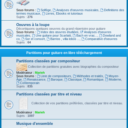
Sous-forums :
Solfège
,
Analyses d'oeuvres musicales
,
Definitions des
termes musicaux
,
Livres, Ebooks et tutoriaux
Sujets :
276
Oeuvres à la loupe
Décortiquons quelques oeuvres du grand répertoire pour guitare
Sous-forums :
Index des œuvres étudiées
,
Analyses d'oeuvres
musicales
,
Une guitare pour Scarlatti
,
Bach en vrac...
,
Dowland and
co
,
Sor et consort
,
Barrios , villa lobos ...
,
Comparative d'oeuvres
Sujets :
64
Partitions pour guitare en libre téléchargement
Partitions classées par compositeur
Collection de partitions gratuites avec biographies du compositeur
Modérateur :
Marieh
Sous-forums :
Liste de compositeurs
,
Méthodes et traités
,
Moyen-
Âge
,
Renaissance
,
Baroque
,
Classique
,
Romantique
,
Moderne
,
Contemporain
Sujets :
835
Partitions classées par titre et niveau
Collection de vos partitions préférées, classées par titre et niveau.
Modérateur :
Marieh
Sujets :
1097
Musique d'ensemble