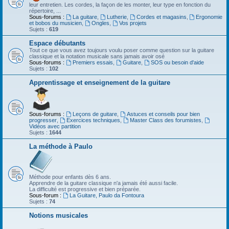
leur entretien. Les cordes, la façon de les monter, leur type en fonction du
répertoire, ...
Sous-forums :
La guitare
,
Lutherie
,
Cordes et magasins
,
Ergonomie
et bobos du musicien
,
Ongles
,
Vos projets
Sujets :
619
Espace débutants
Tout ce que vous avez toujours voulu poser comme question sur la guitare
classique et la notation musicale sans jamais avoir osé
Sous-forums :
Premiers essais
,
Guitare
,
SOS ou besoin d'aide
Sujets :
102
Apprentissage et enseignement de la guitare
Sous-forums :
Leçons de guitare
,
Astuces et conseils pour bien
progresser
,
Exercices techniques
,
Master Class des forumistes
,
Vidéos avec partition
Sujets :
1644
La méthode à Paulo
Méthode pour enfants dès 6 ans.
Apprendre de la guitare classique n'a jamais été aussi facile.
La difficulté est progressive et bien préparée.
Sous-forum :
La Guitare, Paulo da Fontoura
Sujets :
74
Notions musicales