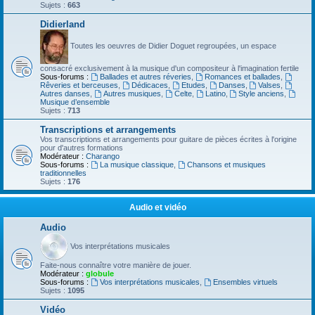
Sujets :
663
Didierland
Toutes les oeuvres de Didier Doguet regroupées, un espace
consacré exclusivement à la musique d'un compositeur à l'imagination fertile
Sous-forums :
Ballades et autres réveries
,
Romances et ballades
,
Rêveries et berceuses
,
Dédicaces
,
Etudes
,
Danses
,
Valses
,
Autres danses
,
Autres musiques
,
Celte
,
Latino
,
Style anciens
,
Musique d’ensemble
Sujets :
713
Transcriptions et arrangements
Vos transcriptions et arrangements pour guitare de pièces écrites à l'origine
pour d'autres formations
Modérateur :
Charango
Sous-forums :
La musique classique
,
Chansons et musiques
traditionnelles
Sujets :
176
Audio et vidéo
Audio
Vos interprétations musicales
Faite-nous connaître votre manière de jouer.
Modérateur :
globule
Sous-forums :
Vos interprétations musicales
,
Ensembles virtuels
Sujets :
1095
Vidéo