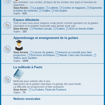
leur entretien. Les cordes, la façon de les monter, leur type en fonction du
répertoire, ...
Sous-forums :
La guitare
,
Lutherie
,
Cordes et magasins
,
Ergonomie
et bobos du musicien
,
Ongles
,
Vos projets
Sujets :
619
Espace débutants
Tout ce que vous avez toujours voulu poser comme question sur la guitare
classique et la notation musicale sans jamais avoir osé
Sous-forums :
Premiers essais
,
Guitare
,
SOS ou besoin d'aide
Sujets :
102
Apprentissage et enseignement de la guitare
Sous-forums :
Leçons de guitare
,
Astuces et conseils pour bien
progresser
,
Exercices techniques
,
Master Class des forumistes
,
Vidéos avec partition
Sujets :
1646
La méthode à Paulo
Méthode pour enfants dès 6 ans.
Apprendre de la guitare classique n'a jamais été aussi facile.
La difficulté est progressive et bien préparée.
Sous-forum :
La Guitare, Paulo da Fontoura
Sujets :
74
Notions musicales