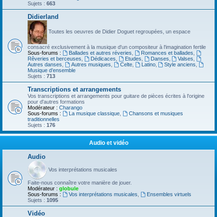
Sujets :
663
Didierland
Toutes les oeuvres de Didier Doguet regroupées, un espace
consacré exclusivement à la musique d'un compositeur à l'imagination fertile
Sous-forums :
Ballades et autres réveries
,
Romances et ballades
,
Rêveries et berceuses
,
Dédicaces
,
Etudes
,
Danses
,
Valses
,
Autres danses
,
Autres musiques
,
Celte
,
Latino
,
Style anciens
,
Musique d’ensemble
Sujets :
713
Transcriptions et arrangements
Vos transcriptions et arrangements pour guitare de pièces écrites à l'origine
pour d'autres formations
Modérateur :
Charango
Sous-forums :
La musique classique
,
Chansons et musiques
traditionnelles
Sujets :
176
Audio et vidéo
Audio
Vos interprétations musicales
Faite-nous connaître votre manière de jouer.
Modérateur :
globule
Sous-forums :
Vos interprétations musicales
,
Ensembles virtuels
Sujets :
1095
Vidéo