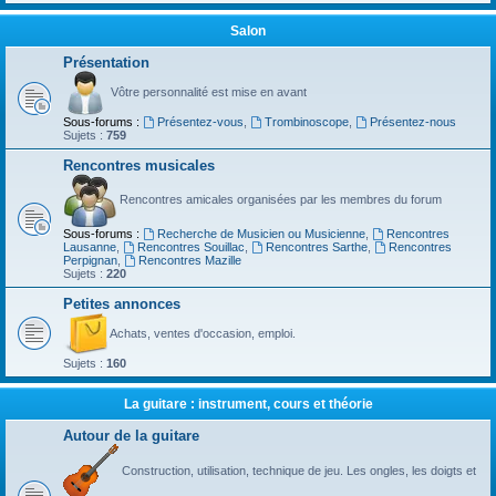
Salon
Présentation
Vôtre personnalité est mise en avant
Sous-forums :
Présentez-vous
,
Trombinoscope
,
Présentez-nous
Sujets :
759
Rencontres musicales
Rencontres amicales organisées par les membres du forum
Sous-forums :
Recherche de Musicien ou Musicienne
,
Rencontres
Lausanne
,
Rencontres Souillac
,
Rencontres Sarthe
,
Rencontres
Perpignan
,
Rencontres Mazille
Sujets :
220
Petites annonces
Achats, ventes d'occasion, emploi.
Sujets :
160
La guitare : instrument, cours et théorie
Autour de la guitare
Construction, utilisation, technique de jeu. Les ongles, les doigts et