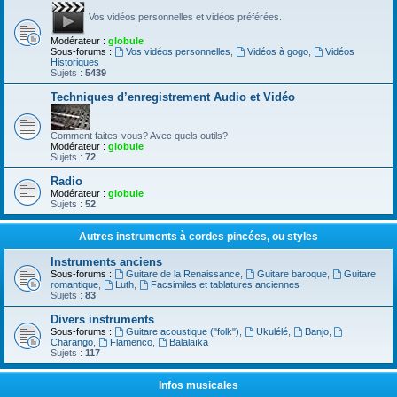
Vos vidéos personnelles et vidéos préférées.
Modérateur :
globule
Sous-forums :
Vos vidéos personnelles
,
Vidéos à gogo
,
Vidéos
Historiques
Sujets :
5439
Techniques d’enregistrement Audio et Vidéo
Comment faites-vous? Avec quels outils?
Modérateur :
globule
Sujets :
72
Radio
Modérateur :
globule
Sujets :
52
Autres instruments à cordes pincées, ou styles
Instruments anciens
Sous-forums :
Guitare de la Renaissance
,
Guitare baroque
,
Guitare
romantique
,
Luth
,
Facsimiles et tablatures anciennes
Sujets :
83
Divers instruments
Sous-forums :
Guitare acoustique ("folk")
,
Ukulélé
,
Banjo
,
Charango
,
Flamenco
,
Balalaïka
Sujets :
117
Infos musicales