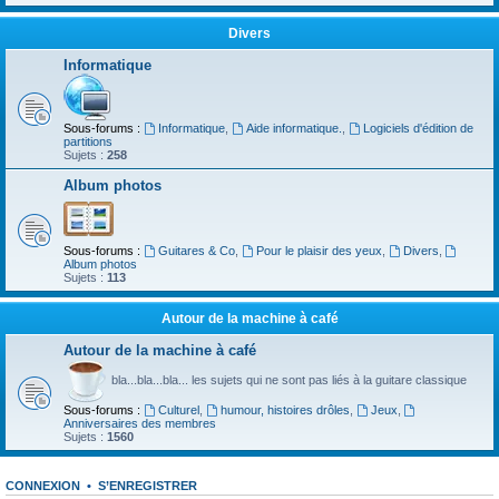
Divers
Informatique
Sous-forums :
Informatique
,
Aide informatique.
,
Logiciels d'édition de
partitions
Sujets :
258
Album photos
Sous-forums :
Guitares & Co
,
Pour le plaisir des yeux
,
Divers
,
Album photos
Sujets :
113
Autour de la machine à café
Autour de la machine à café
bla...bla...bla... les sujets qui ne sont pas liés à la guitare classique
Sous-forums :
Culturel
,
humour, histoires drôles
,
Jeux
,
Anniversaires des membres
Sujets :
1560
CONNEXION
•
S’ENREGISTRER