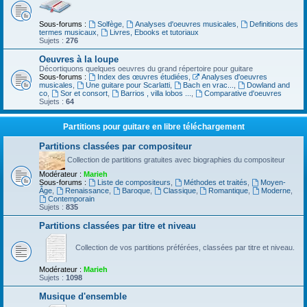
Sous-forums :
Solfège
,
Analyses d'oeuvres musicales
,
Definitions des
termes musicaux
,
Livres, Ebooks et tutoriaux
Sujets :
276
Oeuvres à la loupe
Décortiquons quelques oeuvres du grand répertoire pour guitare
Sous-forums :
Index des œuvres étudiées
,
Analyses d'oeuvres
musicales
,
Une guitare pour Scarlatti
,
Bach en vrac...
,
Dowland and
co
,
Sor et consort
,
Barrios , villa lobos ...
,
Comparative d'oeuvres
Sujets :
64
Partitions pour guitare en libre téléchargement
Partitions classées par compositeur
Collection de partitions gratuites avec biographies du compositeur
Modérateur :
Marieh
Sous-forums :
Liste de compositeurs
,
Méthodes et traités
,
Moyen-
Âge
,
Renaissance
,
Baroque
,
Classique
,
Romantique
,
Moderne
,
Contemporain
Sujets :
835
Partitions classées par titre et niveau
Collection de vos partitions préférées, classées par titre et niveau.
Modérateur :
Marieh
Sujets :
1098
Musique d'ensemble