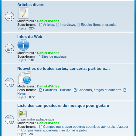
Articles divers
Modérateur :
Daniel d'Arles
Sous-forums :
Articles
,
Interviews
,
Ebooks libres et gratuits
Sujets :
224
Infos du Web
Modérateur :
Daniel d'Arles
Sous-forum :
Sites de musique
Sujets :
181
Nouvelles de toutes sortes, concerts, partitions…
Modérateur :
Daniel d'Arles
Sous-forums :
Parutions - Editions
,
Concours, stages et concerts
,
News
Sujets :
872
Liste des compositeurs de musique pour guitare
Et par ordre alphabétique
Modérateur :
Daniel d'Arles
Sous-forums :
Compositeurs avec oeuvres soumises aux droits d'auteur
,
Compositeurs appartenant au domaine public
Sujets :
24