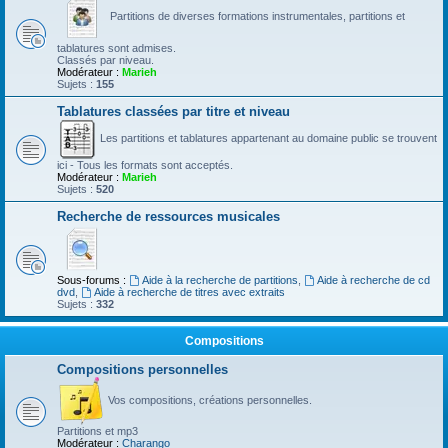
Partitions de diverses formations instrumentales, partitions et
tablatures sont admises.
Classés par niveau.
Modérateur :
Marieh
Sujets :
155
Tablatures classées par titre et niveau
Les partitions et tablatures appartenant au domaine public se trouvent
ici - Tous les formats sont acceptés.
Modérateur :
Marieh
Sujets :
520
Recherche de ressources musicales
Sous-forums :
Aide à la recherche de partitions
,
Aide à recherche de cd
dvd
,
Aide à recherche de titres avec extraits
Sujets :
332
Compositions
Compositions personnelles
Vos compositions, créations personnelles.
Partitions et mp3
Modérateur :
Charango