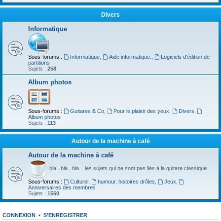
Divers
Informatique
Sous-forums :
Informatique
,
Aide informatique.
,
Logiciels d'édition de
partitions
Sujets :
258
Album photos
Sous-forums :
Guitares & Co
,
Pour le plaisir des yeux
,
Divers
,
Album photos
Sujets :
113
Autour de la machine à café
Autour de la machine à café
bla...bla...bla... les sujets qui ne sont pas liés à la guitare classique
Sous-forums :
Culturel
,
humour, histoires drôles
,
Jeux
,
Anniversaires des membres
Sujets :
1560
CONNEXION
•
S’ENREGISTRER