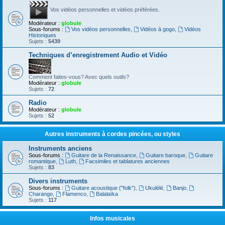
Vos vidéos personnelles et vidéos préférées.
Modérateur :
globule
Sous-forums :
Vos vidéos personnelles
,
Vidéos à gogo
,
Vidéos
Historiques
Sujets :
5439
Techniques d’enregistrement Audio et Vidéo
Comment faites-vous? Avec quels outils?
Modérateur :
globule
Sujets :
72
Radio
Modérateur :
globule
Sujets :
52
Autres instruments à cordes pincées, ou styles
Instruments anciens
Sous-forums :
Guitare de la Renaissance
,
Guitare baroque
,
Guitare
romantique
,
Luth
,
Facsimiles et tablatures anciennes
Sujets :
83
Divers instruments
Sous-forums :
Guitare acoustique ("folk")
,
Ukulélé
,
Banjo
,
Charango
,
Flamenco
,
Balalaïka
Sujets :
117
Infos musicales