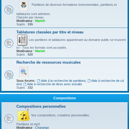
Partitions de diverses formations instrumentales, partitions et
tablatures sont admises.
Classés par niveau.
Modérateur :
Marieh
Sujets :
155
Tablatures classées par titre et niveau
Les partitions et tablatures appartenant au domaine public se trouvent
ici - Tous les formats sont acceptés.
Modérateur :
Marieh
Sujets :
520
Recherche de ressources musicales
Sous-forums :
Aide à la recherche de partitions
,
Aide à recherche de cd
dvd
,
Aide à recherche de titres avec extraits
Sujets :
332
Compositions
Compositions personnelles
Vos compositions, créations personnelles.
Partitions et mp3
Modérateur :
Charango