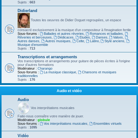
Sujets :
663
Didierland
Toutes les oeuvres de Didier Doguet regroupées, un espace
consacré exclusivement à la musique d'un compositeur à l'imagination fertile
Sous-forums :
Ballades et autres réveries
,
Romances et ballades
,
Rêveries et berceuses
,
Dédicaces
,
Etudes
,
Danses
,
Valses
,
Autres danses
,
Autres musiques
,
Celte
,
Latino
,
Style anciens
,
Musique d’ensemble
Sujets :
713
Transcriptions et arrangements
Vos transcriptions et arrangements pour guitare de pièces écrites à l'origine
pour d'autres formations
Modérateur :
Charango
Sous-forums :
La musique classique
,
Chansons et musiques
traditionnelles
Sujets :
176
Audio et vidéo
Audio
Vos interprétations musicales
Faite-nous connaître votre manière de jouer.
Modérateur :
globule
Sous-forums :
Vos interprétations musicales
,
Ensembles virtuels
Sujets :
1095
Vidéo