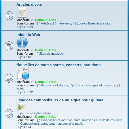
Articles divers
Modérateur :
Daniel d'Arles
Sous-forums :
Articles
,
Interviews
,
Ebooks libres et gratuits
Sujets :
224
Infos du Web
Modérateur :
Daniel d'Arles
Sous-forum :
Sites de musique
Sujets :
181
Nouvelles de toutes sortes, concerts, partitions…
Modérateur :
Daniel d'Arles
Sous-forums :
Parutions - Editions
,
Concours, stages et concerts
,
News
Sujets :
872
Liste des compositeurs de musique pour guitare
Et par ordre alphabétique
Modérateur :
Daniel d'Arles
Sous-forums :
Compositeurs avec oeuvres soumises aux droits d'auteur
,
Compositeurs appartenant au domaine public
Sujets :
24