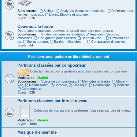
Sous-forums :
Solfège
,
Analyses d'oeuvres musicales
,
Definitions des
termes musicaux
,
Livres, Ebooks et tutoriaux
Sujets :
276
Oeuvres à la loupe
Décortiquons quelques oeuvres du grand répertoire pour guitare
Sous-forums :
Index des œuvres étudiées
,
Analyses d'oeuvres
musicales
,
Une guitare pour Scarlatti
,
Bach en vrac...
,
Dowland and
co
,
Sor et consort
,
Barrios , villa lobos ...
,
Comparative d'oeuvres
Sujets :
64
Partitions pour guitare en libre téléchargement
Partitions classées par compositeur
Collection de partitions gratuites avec biographies du compositeur
Modérateur :
Marieh
Sous-forums :
Liste de compositeurs
,
Méthodes et traités
,
Moyen-
Âge
,
Renaissance
,
Baroque
,
Classique
,
Romantique
,
Moderne
,
Contemporain
Sujets :
835
Partitions classées par titre et niveau
Collection de vos partitions préférées, classées par titre et niveau.
Modérateur :
Marieh
Sujets :
1098
Musique d'ensemble