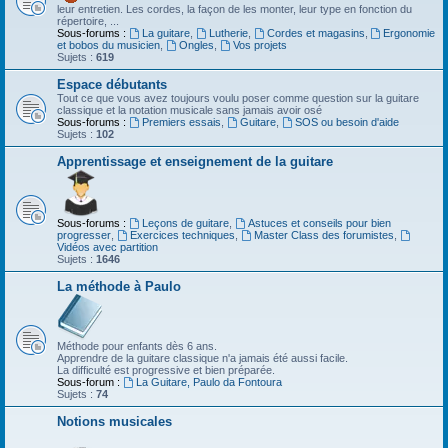
leur entretien. Les cordes, la façon de les monter, leur type en fonction du
répertoire, ...
Sous-forums :
La guitare
,
Lutherie
,
Cordes et magasins
,
Ergonomie
et bobos du musicien
,
Ongles
,
Vos projets
Sujets :
619
Espace débutants
Tout ce que vous avez toujours voulu poser comme question sur la guitare
classique et la notation musicale sans jamais avoir osé
Sous-forums :
Premiers essais
,
Guitare
,
SOS ou besoin d'aide
Sujets :
102
Apprentissage et enseignement de la guitare
Sous-forums :
Leçons de guitare
,
Astuces et conseils pour bien
progresser
,
Exercices techniques
,
Master Class des forumistes
,
Vidéos avec partition
Sujets :
1646
La méthode à Paulo
Méthode pour enfants dès 6 ans.
Apprendre de la guitare classique n'a jamais été aussi facile.
La difficulté est progressive et bien préparée.
Sous-forum :
La Guitare, Paulo da Fontoura
Sujets :
74
Notions musicales