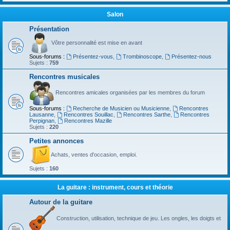
Salon
Présentation
Vôtre personnalité est mise en avant
Sous-forums :
Présentez-vous
,
Trombinoscope
,
Présentez-nous
Sujets :
759
Rencontres musicales
Rencontres amicales organisées par les membres du forum
Sous-forums :
Recherche de Musicien ou Musicienne
,
Rencontres
Lausanne
,
Rencontres Souillac
,
Rencontres Sarthe
,
Rencontres
Perpignan
,
Rencontres Mazille
Sujets :
220
Petites annonces
Achats, ventes d'occasion, emploi.
Sujets :
160
La guitare : instrument, cours et théorie
Autour de la guitare
Construction, utilisation, technique de jeu. Les ongles, les doigts et