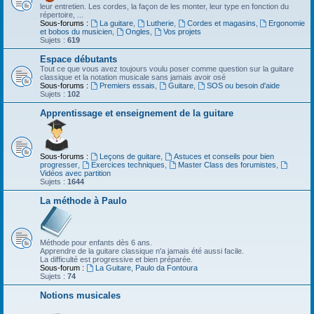
leur entretien. Les cordes, la façon de les monter, leur type en fonction du
répertoire, ...
Sous-forums :
La guitare
,
Lutherie
,
Cordes et magasins
,
Ergonomie
et bobos du musicien
,
Ongles
,
Vos projets
Sujets :
619
Espace débutants
Tout ce que vous avez toujours voulu poser comme question sur la guitare
classique et la notation musicale sans jamais avoir osé
Sous-forums :
Premiers essais
,
Guitare
,
SOS ou besoin d'aide
Sujets :
102
Apprentissage et enseignement de la guitare
Sous-forums :
Leçons de guitare
,
Astuces et conseils pour bien
progresser
,
Exercices techniques
,
Master Class des forumistes
,
Vidéos avec partition
Sujets :
1644
La méthode à Paulo
Méthode pour enfants dès 6 ans.
Apprendre de la guitare classique n'a jamais été aussi facile.
La difficulté est progressive et bien préparée.
Sous-forum :
La Guitare, Paulo da Fontoura
Sujets :
74
Notions musicales