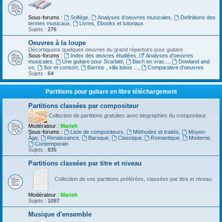
Sous-forums :
Solfège
,
Analyses d'oeuvres musicales
,
Definitions des
termes musicaux
,
Livres, Ebooks et tutoriaux
Sujets :
276
Oeuvres à la loupe
Décortiquons quelques oeuvres du grand répertoire pour guitare
Sous-forums :
Index des œuvres étudiées
,
Analyses d'oeuvres
musicales
,
Une guitare pour Scarlatti
,
Bach en vrac...
,
Dowland and
co
,
Sor et consort
,
Barrios , villa lobos ...
,
Comparative d'oeuvres
Sujets :
64
Partitions pour guitare en libre téléchargement
Partitions classées par compositeur
Collection de partitions gratuites avec biographies du compositeur
Modérateur :
Marieh
Sous-forums :
Liste de compositeurs
,
Méthodes et traités
,
Moyen-
Âge
,
Renaissance
,
Baroque
,
Classique
,
Romantique
,
Moderne
,
Contemporain
Sujets :
835
Partitions classées par titre et niveau
Collection de vos partitions préférées, classées par titre et niveau.
Modérateur :
Marieh
Sujets :
1097
Musique d'ensemble