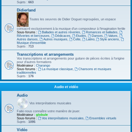
Sujets :
663
Didierland
Toutes les oeuvres de Didier Doguet regroupées, un espace
consacré exclusivement à la musique d'un compositeur à l'imagination fertile
Sous-forums :
Ballades et autres réveries
,
Romances et ballades
,
Rêveries et berceuses
,
Dédicaces
,
Etudes
,
Danses
,
Valses
,
Autres danses
,
Autres musiques
,
Celte
,
Latino
,
Style anciens
,
Musique d’ensemble
Sujets :
713
Transcriptions et arrangements
Vos transcriptions et arrangements pour guitare de pièces écrites à l'origine
pour d'autres formations
Modérateur :
Charango
Sous-forums :
La musique classique
,
Chansons et musiques
traditionnelles
Sujets :
176
Audio et vidéo
Audio
Vos interprétations musicales
Faite-nous connaître votre manière de jouer.
Modérateur :
globule
Sous-forums :
Vos interprétations musicales
,
Ensembles virtuels
Sujets :
1095
Vidéo