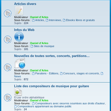
Articles divers
Modérateur :
Daniel d'Arles
Sous-forums :
Articles
,
Interviews
,
Ebooks libres et gratuits
Sujets :
224
Infos du Web
Modérateur :
Daniel d'Arles
Sous-forum :
Sites de musique
Sujets :
181
Nouvelles de toutes sortes, concerts, partitions…
Modérateur :
Daniel d'Arles
Sous-forums :
Parutions - Editions
,
Concours, stages et concerts
,
News
Sujets :
872
Liste des compositeurs de musique pour guitare
Et par ordre alphabétique
Modérateur :
Daniel d'Arles
Sous-forums :
Compositeurs avec oeuvres soumises aux droits d'auteur
,
Compositeurs appartenant au domaine public
Sujets :
24