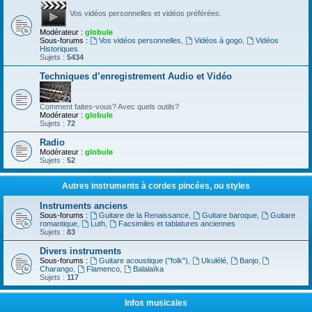
Vos vidéos personnelles et vidéos préférées.
Modérateur :
globule
Sous-forums :
Vos vidéos personnelles
,
Vidéos à gogo
,
Vidéos
Historiques
Sujets :
5434
Techniques d’enregistrement Audio et Vidéo
Comment faites-vous? Avec quels outils?
Modérateur :
globule
Sujets :
72
Radio
Modérateur :
globule
Sujets :
52
Autres instruments à cordes pincées, ou styles
Instruments anciens
Sous-forums :
Guitare de la Renaissance
,
Guitare baroque
,
Guitare
romantique
,
Luth
,
Facsimiles et tablatures anciennes
Sujets :
83
Divers instruments
Sous-forums :
Guitare acoustique ("folk")
,
Ukulélé
,
Banjo
,
Charango
,
Flamenco
,
Balalaïka
Sujets :
117
Infos musicales