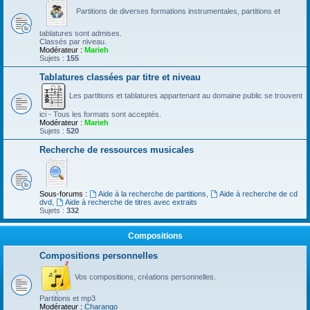
Partitions de diverses formations instrumentales, partitions et
tablatures sont admises.
Classés par niveau.
Modérateur :
Marieh
Sujets :
155
Tablatures classées par titre et niveau
Les partitions et tablatures appartenant au domaine public se trouvent
ici - Tous les formats sont acceptés.
Modérateur :
Marieh
Sujets :
520
Recherche de ressources musicales
Sous-forums :
Aide à la recherche de partitions
,
Aide à recherche de cd
dvd
,
Aide à recherche de titres avec extraits
Sujets :
332
Compositions
Compositions personnelles
Vos compositions, créations personnelles.
Partitions et mp3
Modérateur :
Charango