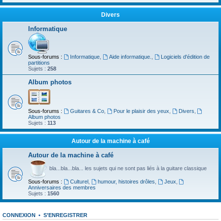
Divers
Informatique
Sous-forums :
Informatique
,
Aide informatique.
,
Logiciels d'édition de
partitions
Sujets :
258
Album photos
Sous-forums :
Guitares & Co
,
Pour le plaisir des yeux
,
Divers
,
Album photos
Sujets :
113
Autour de la machine à café
Autour de la machine à café
bla...bla...bla... les sujets qui ne sont pas liés à la guitare classique
Sous-forums :
Culturel
,
humour, histoires drôles
,
Jeux
,
Anniversaires des membres
Sujets :
1560
CONNEXION
•
S’ENREGISTRER