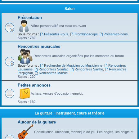
Salon
Présentation
Vôtre personnalité est mise en avant
Sous-forums :
Présentez-vous
,
Trombinoscope
,
Présentez-nous
Sujets :
759
Rencontres musicales
Rencontres amicales organisées par les membres du forum
Sous-forums :
Recherche de Musicien ou Musicienne
,
Rencontres
Lausanne
,
Rencontres Souillac
,
Rencontres Sarthe
,
Rencontres
Perpignan
,
Rencontres Mazille
Sujets :
220
Petites annonces
Achats, ventes d'occasion, emploi.
Sujets :
160
La guitare : instrument, cours et théorie
Autour de la guitare
Construction, utilisation, technique de jeu. Les ongles, les doigts et