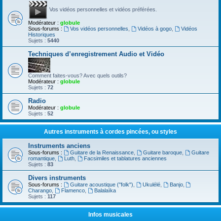
Vos vidéos personnelles et vidéos préférées.
Modérateur :
globule
Sous-forums :
Vos vidéos personnelles
,
Vidéos à gogo
,
Vidéos
Historiques
Sujets :
5440
Techniques d’enregistrement Audio et Vidéo
Comment faites-vous? Avec quels outils?
Modérateur :
globule
Sujets :
72
Radio
Modérateur :
globule
Sujets :
52
Autres instruments à cordes pincées, ou styles
Instruments anciens
Sous-forums :
Guitare de la Renaissance
,
Guitare baroque
,
Guitare
romantique
,
Luth
,
Facsimiles et tablatures anciennes
Sujets :
83
Divers instruments
Sous-forums :
Guitare acoustique ("folk")
,
Ukulélé
,
Banjo
,
Charango
,
Flamenco
,
Balalaïka
Sujets :
117
Infos musicales