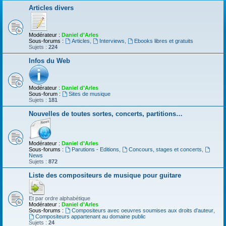
Articles divers
Modérateur :
Daniel d'Arles
Sous-forums :
Articles
,
Interviews
,
Ebooks libres et gratuits
Sujets :
224
Infos du Web
Modérateur :
Daniel d'Arles
Sous-forum :
Sites de musique
Sujets :
181
Nouvelles de toutes sortes, concerts, partitions…
Modérateur :
Daniel d'Arles
Sous-forums :
Parutions - Editions
,
Concours, stages et concerts
,
News
Sujets :
872
Liste des compositeurs de musique pour guitare
Et par ordre alphabétique
Modérateur :
Daniel d'Arles
Sous-forums :
Compositeurs avec oeuvres soumises aux droits d'auteur
,
Compositeurs appartenant au domaine public
Sujets :
24