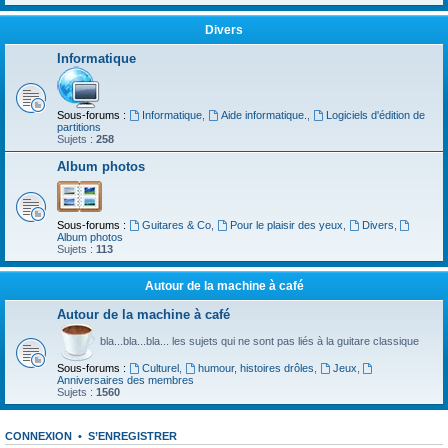
Divers
Informatique
Sous-forums :
Informatique
,
Aide informatique.
,
Logiciels d'édition de
partitions
Sujets :
258
Album photos
Sous-forums :
Guitares & Co
,
Pour le plaisir des yeux
,
Divers
,
Album photos
Sujets :
113
Autour de la machine à café
Autour de la machine à café
bla...bla...bla... les sujets qui ne sont pas liés à la guitare classique
Sous-forums :
Culturel
,
humour, histoires drôles
,
Jeux
,
Anniversaires des membres
Sujets :
1560
CONNEXION
•
S’ENREGISTRER