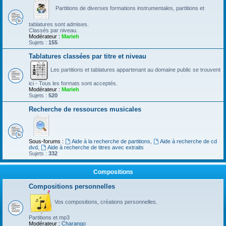
Partitions de diverses formations instrumentales, partitions et
tablatures sont admises.
Classés par niveau.
Modérateur :
Marieh
Sujets :
155
Tablatures classées par titre et niveau
Les partitions et tablatures appartenant au domaine public se trouvent
ici - Tous les formats sont acceptés.
Modérateur :
Marieh
Sujets :
520
Recherche de ressources musicales
Sous-forums :
Aide à la recherche de partitions
,
Aide à recherche de cd
dvd
,
Aide à recherche de titres avec extraits
Sujets :
332
Compositions
Compositions personnelles
Vos compositions, créations personnelles.
Partitions et mp3
Modérateur :
Charango