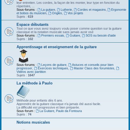
leur entretien. Les cordes, la façon de les monter, leur type en fonction du
répertoire, ...
Sous-forums :
La guitare
,
Lutherie
,
Cordes et magasins
,
Ergonomie
et bobos du musicien
,
Ongles
,
Vos projets
Sujets :
619
Espace débutants
Tout ce que vous avez toujours voulu poser comme question sur la guitare
classique et la notation musicale sans jamais avoir osé
Sous-forums :
Premiers essais
,
Guitare
,
SOS ou besoin d'aide
Sujets :
102
Apprentissage et enseignement de la guitare
Sous-forums :
Leçons de guitare
,
Astuces et conseils pour bien
progresser
,
Exercices techniques
,
Master Class des forumistes
,
Vidéos avec partition
Sujets :
1647
La méthode à Paulo
Méthode pour enfants dès 6 ans.
Apprendre de la guitare classique n'a jamais été aussi facile.
La difficulté est progressive et bien préparée.
Sous-forum :
La Guitare, Paulo da Fontoura
Sujets :
74
Notions musicales