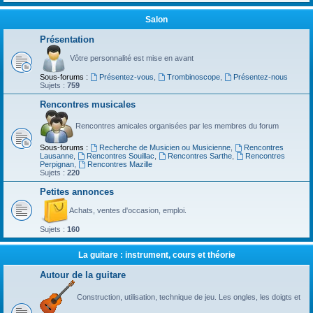
Salon
Présentation
Vôtre personnalité est mise en avant
Sous-forums :
Présentez-vous
,
Trombinoscope
,
Présentez-nous
Sujets :
759
Rencontres musicales
Rencontres amicales organisées par les membres du forum
Sous-forums :
Recherche de Musicien ou Musicienne
,
Rencontres
Lausanne
,
Rencontres Souillac
,
Rencontres Sarthe
,
Rencontres
Perpignan
,
Rencontres Mazille
Sujets :
220
Petites annonces
Achats, ventes d'occasion, emploi.
Sujets :
160
La guitare : instrument, cours et théorie
Autour de la guitare
Construction, utilisation, technique de jeu. Les ongles, les doigts et