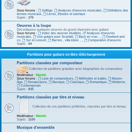
Sous-forums :
Solfège
,
Analyses d'oeuvres musicales
,
Definitions des
termes musicaux
,
Livres, Ebooks et tutoriaux
Sujets :
276
Oeuvres à la loupe
Décortiquons quelques oeuvres du grand répertoire pour guitare
Sous-forums :
Index des œuvres étudiées
,
Analyses d'oeuvres
musicales
,
Une guitare pour Scarlatti
,
Bach en vrac...
,
Dowland and
co
,
Sor et consort
,
Barrios , villa lobos ...
,
Comparative d'oeuvres
Sujets :
64
Partitions pour guitare en libre téléchargement
Partitions classées par compositeur
Collection de partitions gratuites avec biographies du compositeur
Modérateur :
Marieh
Sous-forums :
Liste de compositeurs
,
Méthodes et traités
,
Moyen-
Âge
,
Renaissance
,
Baroque
,
Classique
,
Romantique
,
Moderne
,
Contemporain
Sujets :
835
Partitions classées par titre et niveau
Collection de vos partitions préférées, classées par titre et niveau.
Modérateur :
Marieh
Sujets :
1100
Musique d'ensemble