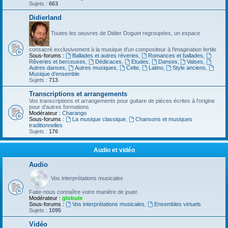
Sujets :
663
Didierland
Toutes les oeuvres de Didier Doguet regroupées, un espace
consacré exclusivement à la musique d'un compositeur à l'imagination fertile
Sous-forums :
Ballades et autres réveries
,
Romances et ballades
,
Rêveries et berceuses
,
Dédicaces
,
Etudes
,
Danses
,
Valses
,
Autres danses
,
Autres musiques
,
Celte
,
Latino
,
Style anciens
,
Musique d’ensemble
Sujets :
713
Transcriptions et arrangements
Vos transcriptions et arrangements pour guitare de pièces écrites à l'origine
pour d'autres formations
Modérateur :
Charango
Sous-forums :
La musique classique
,
Chansons et musiques
traditionnelles
Sujets :
176
Audio et vidéo
Audio
Vos interprétations musicales
Faite-nous connaître votre manière de jouer.
Modérateur :
globule
Sous-forums :
Vos interprétations musicales
,
Ensembles virtuels
Sujets :
1095
Vidéo