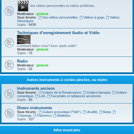
Vos vidéos personnelles et vidéos préférées.
Modérateur :
globule
Sous-forums :
Vos vidéos personnelles
,
Vidéos à gogo
,
Vidéos
Historiques
Sujets :
5439
Techniques d’enregistrement Audio et Vidéo
Comment faites-vous? Avec quels outils?
Modérateur :
globule
Sujets :
72
Radio
Modérateur :
globule
Sujets :
52
Autres instruments à cordes pincées, ou styles
Instruments anciens
Sous-forums :
Guitare de la Renaissance
,
Guitare baroque
,
Guitare
romantique
,
Luth
,
Facsimiles et tablatures anciennes
Sujets :
83
Divers instruments
Sous-forums :
Guitare acoustique ("folk")
,
Ukulélé
,
Banjo
,
Charango
,
Flamenco
,
Balalaïka
Sujets :
117
Infos musicales