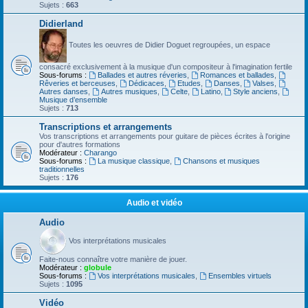
Sujets :
663
Didierland
Toutes les oeuvres de Didier Doguet regroupées, un espace
consacré exclusivement à la musique d'un compositeur à l'imagination fertile
Sous-forums :
Ballades et autres réveries
,
Romances et ballades
,
Rêveries et berceuses
,
Dédicaces
,
Etudes
,
Danses
,
Valses
,
Autres danses
,
Autres musiques
,
Celte
,
Latino
,
Style anciens
,
Musique d’ensemble
Sujets :
713
Transcriptions et arrangements
Vos transcriptions et arrangements pour guitare de pièces écrites à l'origine
pour d'autres formations
Modérateur :
Charango
Sous-forums :
La musique classique
,
Chansons et musiques
traditionnelles
Sujets :
176
Audio et vidéo
Audio
Vos interprétations musicales
Faite-nous connaître votre manière de jouer.
Modérateur :
globule
Sous-forums :
Vos interprétations musicales
,
Ensembles virtuels
Sujets :
1095
Vidéo