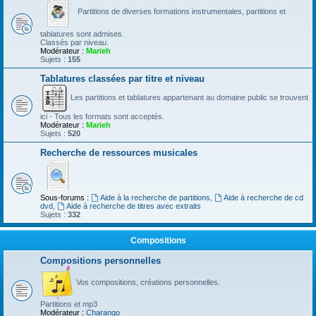
Partitions de diverses formations instrumentales, partitions et
tablatures sont admises.
Classés par niveau.
Modérateur :
Marieh
Sujets :
155
Tablatures classées par titre et niveau
Les partitions et tablatures appartenant au domaine public se trouvent
ici - Tous les formats sont acceptés.
Modérateur :
Marieh
Sujets :
520
Recherche de ressources musicales
Sous-forums :
Aide à la recherche de partitions
,
Aide à recherche de cd
dvd
,
Aide à recherche de titres avec extraits
Sujets :
332
Compositions
Compositions personnelles
Vos compositions, créations personnelles.
Partitions et mp3
Modérateur :
Charango