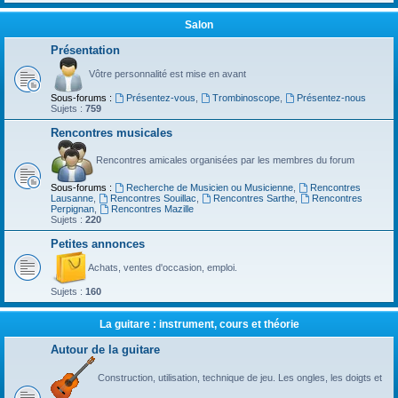
Salon
Présentation
Vôtre personnalité est mise en avant
Sous-forums :
Présentez-vous
,
Trombinoscope
,
Présentez-nous
Sujets :
759
Rencontres musicales
Rencontres amicales organisées par les membres du forum
Sous-forums :
Recherche de Musicien ou Musicienne
,
Rencontres
Lausanne
,
Rencontres Souillac
,
Rencontres Sarthe
,
Rencontres
Perpignan
,
Rencontres Mazille
Sujets :
220
Petites annonces
Achats, ventes d'occasion, emploi.
Sujets :
160
La guitare : instrument, cours et théorie
Autour de la guitare
Construction, utilisation, technique de jeu. Les ongles, les doigts et