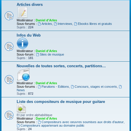
Articles divers
Modérateur :
Daniel d'Arles
Sous-forums :
Articles
,
Interviews
,
Ebooks libres et gratuits
Sujets :
224
Infos du Web
Modérateur :
Daniel d'Arles
Sous-forum :
Sites de musique
Sujets :
181
Nouvelles de toutes sortes, concerts, partitions…
Modérateur :
Daniel d'Arles
Sous-forums :
Parutions - Editions
,
Concours, stages et concerts
,
News
Sujets :
872
Liste des compositeurs de musique pour guitare
Et par ordre alphabétique
Modérateur :
Daniel d'Arles
Sous-forums :
Compositeurs avec oeuvres soumises aux droits d'auteur
,
Compositeurs appartenant au domaine public
Sujets :
24