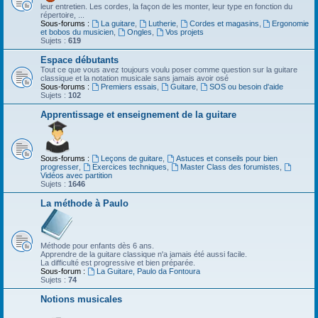
leur entretien. Les cordes, la façon de les monter, leur type en fonction du
répertoire, ...
Sous-forums :
La guitare
,
Lutherie
,
Cordes et magasins
,
Ergonomie
et bobos du musicien
,
Ongles
,
Vos projets
Sujets :
619
Espace débutants
Tout ce que vous avez toujours voulu poser comme question sur la guitare
classique et la notation musicale sans jamais avoir osé
Sous-forums :
Premiers essais
,
Guitare
,
SOS ou besoin d'aide
Sujets :
102
Apprentissage et enseignement de la guitare
Sous-forums :
Leçons de guitare
,
Astuces et conseils pour bien
progresser
,
Exercices techniques
,
Master Class des forumistes
,
Vidéos avec partition
Sujets :
1646
La méthode à Paulo
Méthode pour enfants dès 6 ans.
Apprendre de la guitare classique n'a jamais été aussi facile.
La difficulté est progressive et bien préparée.
Sous-forum :
La Guitare, Paulo da Fontoura
Sujets :
74
Notions musicales