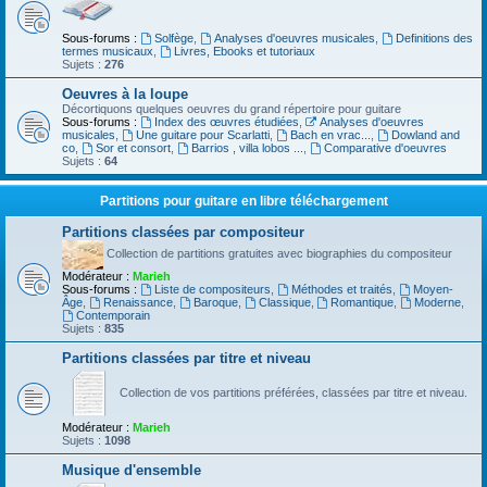
Sous-forums :
Solfège
,
Analyses d'oeuvres musicales
,
Definitions des
termes musicaux
,
Livres, Ebooks et tutoriaux
Sujets :
276
Oeuvres à la loupe
Décortiquons quelques oeuvres du grand répertoire pour guitare
Sous-forums :
Index des œuvres étudiées
,
Analyses d'oeuvres
musicales
,
Une guitare pour Scarlatti
,
Bach en vrac...
,
Dowland and
co
,
Sor et consort
,
Barrios , villa lobos ...
,
Comparative d'oeuvres
Sujets :
64
Partitions pour guitare en libre téléchargement
Partitions classées par compositeur
Collection de partitions gratuites avec biographies du compositeur
Modérateur :
Marieh
Sous-forums :
Liste de compositeurs
,
Méthodes et traités
,
Moyen-
Âge
,
Renaissance
,
Baroque
,
Classique
,
Romantique
,
Moderne
,
Contemporain
Sujets :
835
Partitions classées par titre et niveau
Collection de vos partitions préférées, classées par titre et niveau.
Modérateur :
Marieh
Sujets :
1098
Musique d'ensemble