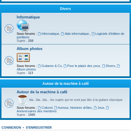
Divers
Informatique
Sous-forums :
Informatique
,
Aide informatique.
,
Logiciels d'édition de
partitions
Sujets :
258
Album photos
Sous-forums :
Guitares & Co
,
Pour le plaisir des yeux
,
Divers
,
Album photos
Sujets :
113
Autour de la machine à café
Autour de la machine à café
bla...bla...bla... les sujets qui ne sont pas liés à la guitare classique
Sous-forums :
Culturel
,
humour, histoires drôles
,
Jeux
,
Anniversaires des membres
Sujets :
1560
CONNEXION
•
S’ENREGISTRER