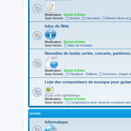
Modérateur :
Daniel d'Arles
Sous-forums :
Articles
,
Interviews
,
Ebooks libres et g
Infos du Web
Modérateur :
Daniel d'Arles
Sous-forum :
Sites de musique
Nouvelles de toutes sortes, concerts, partition
Modérateur :
Daniel d'Arles
Sous-forums :
Parutions - Editions
,
Concours, stages e
Liste des compositeurs de musique pour guita
Et par ordre alphabétique
Modérateur :
Daniel d'Arles
Sous-forums :
Compositeurs avec oeuvres soumises aux d
DIVERS
Informatique