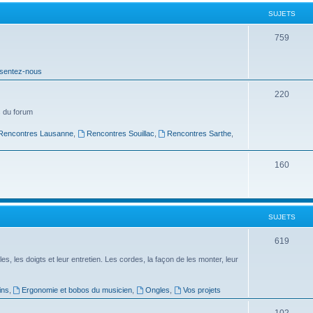
t
SUJETS
s
S
759
u
sentez-nous
j
e
S
220
t
u
 du forum
s
j
Rencontres Lausanne
,
Rencontres Souillac
,
Rencontres Sarthe
,
e
S
160
t
u
s
j
SUJETS
e
t
S
619
s
u
es, les doigts et leur entretien. Les cordes, la façon de les monter, leur
j
ins
,
Ergonomie et bobos du musicien
,
Ongles
,
Vos projets
e
S
102
t