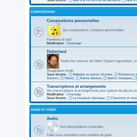
COMPOSITIONS
Compositions personnelles
Vos compositions, créations personnelles.
Partitions et mp3
Modérateur :
Charango
Didierland
Toutes les oeuvres de Didier Doguet regroupées, u
l'imagination fertile
Sous-forums :
Ballades et autres réveries
,
Romances et
Danses
,
Valses
,
Autres danses
,
Autres musiques
,
Transcriptions et arrangements
Vos transcriptions et arrangements pour guitare de pièces écr
Modérateur :
Charango
Sous-forums :
La musique classique
,
Chansons et musiq
AUDIO ET VIDÉO
Audio
Vos interprétations musicales
Faite-nous connaître votre manière de jouer.