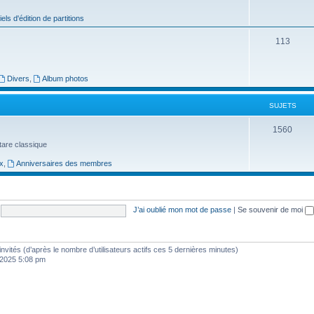
j
iels d'édition de partitions
e
S
113
t
u
s
j
Divers
,
Album photos
e
SUJETS
t
S
1560
s
uitare classique
u
x
,
Anniversaires des membres
j
e
t
J’ai oublié mon mot de passe
|
Se souvenir de moi
s
3 invités (d’après le nombre d’utilisateurs actifs ces 5 dernières minutes)
, 2025 5:08 pm