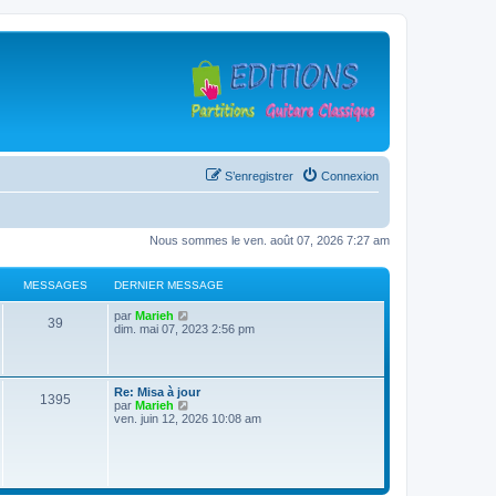
S’enregistrer
Connexion
Nous sommes le ven. août 07, 2026 7:27 am
MESSAGES
DERNIER MESSAGE
D
V
par
Marieh
M
39
e
o
dim. mai 07, 2023 2:56 pm
r
i
e
n
r
i
l
s
e
e
D
Re: Misa à jour
r
d
M
1395
e
V
par
Marieh
s
m
e
r
o
ven. juin 12, 2026 10:08 am
e
r
e
n
i
s
n
a
i
r
s
i
s
e
l
a
e
g
r
e
g
r
s
m
d
e
m
e