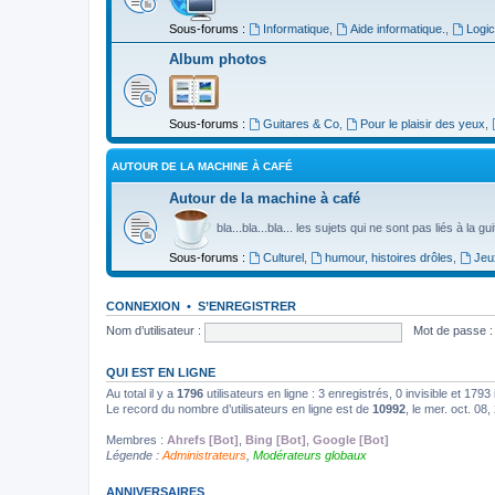
Sous-forums :
Informatique
,
Aide informatique.
,
Logic
Album photos
Sous-forums :
Guitares & Co
,
Pour le plaisir des yeux
,
AUTOUR DE LA MACHINE À CAFÉ
Autour de la machine à café
bla...bla...bla... les sujets qui ne sont pas liés à la g
Sous-forums :
Culturel
,
humour, histoires drôles
,
Jeu
CONNEXION
•
S’ENREGISTRER
Nom d’utilisateur :
Mot de passe :
QUI EST EN LIGNE
Au total il y a
1796
utilisateurs en ligne : 3 enregistrés, 0 invisible et 179
Le record du nombre d’utilisateurs en ligne est de
10992
, le mer. oct. 08
Membres :
Ahrefs [Bot]
,
Bing [Bot]
,
Google [Bot]
Légende :
Administrateurs
,
Modérateurs globaux
ANNIVERSAIRES