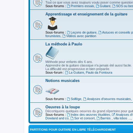
Tout ce que vous avez toujours voulu poser comme question s
Sous-forums :
Premiers essais
,
Guitare
,
SOS ou beso
Apprentissage et enseignement de la guitare
Sous-forums :
Leçons de guitare
,
Astuces et conseils 
forumistes
,
Vidéos avec partition
La méthode à Paulo
Méthode pour enfants dès 6 ans.
Apprendre de la guitare classique n'a jamais été aussi facile.
La difficulté est progressive et bien préparée.
Sous-forum :
La Guitare, Paulo da Fontoura
Notions musicales
Sous-forums :
Solfège
,
Analyses d'oeuvres musicales
,
Oeuvres à la loupe
Décortiquons quelques oeuvres du grand répertoire pour gui
Sous-forums :
Index des œuvres étudiées
,
Analyses d'
Dowland and co
,
Sor et consort
,
Barrios , villa lobos ...
,
PARTITIONS POUR GUITARE EN LIBRE TÉLÉCHARGEMENT