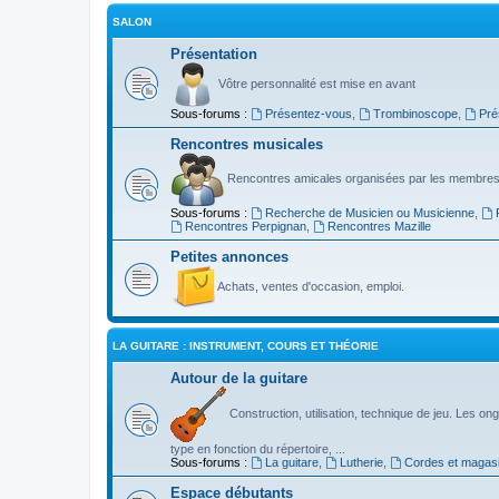
SALON
Présentation
Vôtre personnalité est mise en avant
Sous-forums :
Présentez-vous
,
Trombinoscope
,
Pré
Rencontres musicales
Rencontres amicales organisées par les membres
Sous-forums :
Recherche de Musicien ou Musicienne
,
Rencontres Perpignan
,
Rencontres Mazille
Petites annonces
Achats, ventes d'occasion, emploi.
LA GUITARE : INSTRUMENT, COURS ET THÉORIE
Autour de la guitare
Construction, utilisation, technique de jeu. Les ongl
type en fonction du répertoire, ...
Sous-forums :
La guitare
,
Lutherie
,
Cordes et magas
Espace débutants