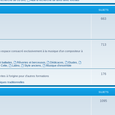
e
SUJETS
t
s
S
663
u
j
e
S
713
t
u
n espace consacré exclusivement à la musique d'un compositeur à
s
j
 ballades
,
Rêveries et berceuses
,
Dédicaces
,
Etudes
,
e
Celte
,
Latino
,
Style anciens
,
Musique d’ensemble
t
S
176
ites à l'origine pour d'autres formations
s
u
ues traditionnelles
j
SUJETS
e
t
S
1095
s
u
j