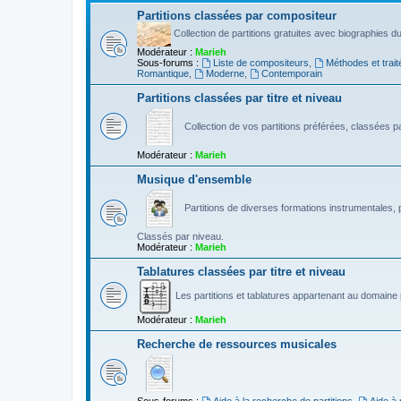
Partitions classées par compositeur
Collection de partitions gratuites avec biographies 
Modérateur :
Marieh
Sous-forums :
Liste de compositeurs
,
Méthodes et trait
Romantique
,
Moderne
,
Contemporain
Partitions classées par titre et niveau
Collection de vos partitions préférées, classées par
Modérateur :
Marieh
Musique d'ensemble
Partitions de diverses formations instrumentales, p
Classés par niveau.
Modérateur :
Marieh
Tablatures classées par titre et niveau
Les partitions et tablatures appartenant au domaine p
Modérateur :
Marieh
Recherche de ressources musicales
Sous-forums :
Aide à la recherche de partitions
,
Aide à