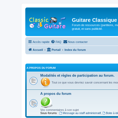
Guitare Classique
Forum de ressources (partitions, mu
gratuit, et sans publicité.
Accès rapide
FAQ
Nous contacter
Accueil
Portail
Index du forum
A PROPOS DU FORUM
Modalités et règles de participation au forum.
Tout ce que vous devriez savoir concernant les moda
A propos du forum
Vos commentaires à son sujet
Sous-forums :
Message au staff administratif
,
Boite à i