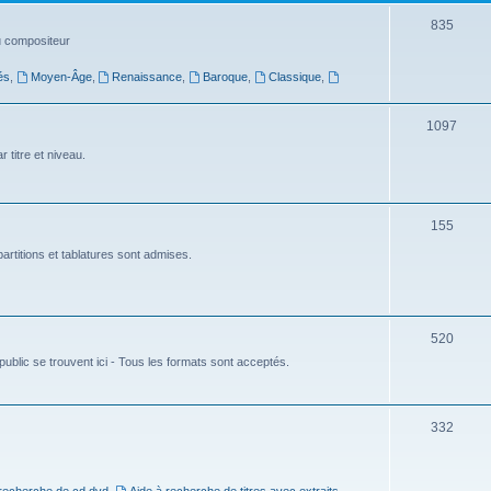
t
S
835
du compositeur
s
u
és
,
Moyen-Âge
,
Renaissance
,
Baroque
,
Classique
,
j
e
S
1097
t
u
 titre et niveau.
s
j
e
S
155
t
u
artitions et tablatures sont admises.
s
j
e
S
520
t
ublic se trouvent ici - Tous les formats sont acceptés.
u
s
j
e
S
332
t
u
s
j
 recherche de cd dvd
,
Aide à recherche de titres avec extraits