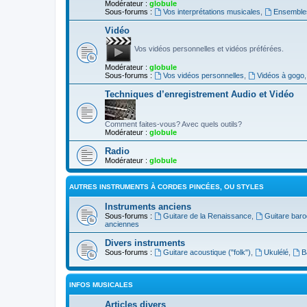
Modérateur :
globule
Sous-forums :
Vos interprétations musicales
,
Ensembles
Vidéo
Vos vidéos personnelles et vidéos préférées.
Modérateur :
globule
Sous-forums :
Vos vidéos personnelles
,
Vidéos à gogo
Techniques d’enregistrement Audio et Vidéo
Comment faites-vous? Avec quels outils?
Modérateur :
globule
Radio
Modérateur :
globule
AUTRES INSTRUMENTS À CORDES PINCÉES, OU STYLES
Instruments anciens
Sous-forums :
Guitare de la Renaissance
,
Guitare bar
anciennes
Divers instruments
Sous-forums :
Guitare acoustique ("folk")
,
Ukulélé
,
B
INFOS MUSICALES
Articles divers