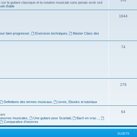
ur la guitare classique et la notation musicale sans jamais avoir osé
in d'aide
u
s
j
S
1644
e
u
t
j
pour bien progresser
,
Exercices techniques
,
Master Class des
s
e
S
74
t
u
s
j
e
t
S
276
s
u
j
Definitions des termes musicaux
,
Livres, Ebooks et tutoriaux
e
S
64
tare
t
oeuvres musicales
,
Une guitare pour Scarlatti
,
Bach en vrac...
,
u
Comparative d'oeuvres
s
j
SUJETS
e