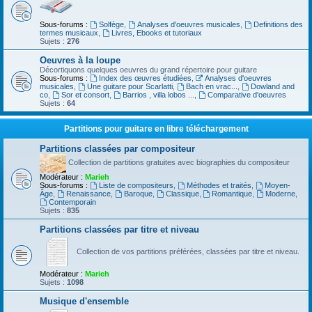
Sous-forums :
Solfège
,
Analyses d'oeuvres musicales
,
Definitions des
termes musicaux
,
Livres, Ebooks et tutoriaux
Sujets :
276
Oeuvres à la loupe
Décortiquons quelques oeuvres du grand répertoire pour guitare
Sous-forums :
Index des œuvres étudiées
,
Analyses d'oeuvres
musicales
,
Une guitare pour Scarlatti
,
Bach en vrac...
,
Dowland and
co
,
Sor et consort
,
Barrios , villa lobos ...
,
Comparative d'oeuvres
Sujets :
64
Partitions pour guitare en libre téléchargement
Partitions classées par compositeur
Collection de partitions gratuites avec biographies du compositeur
Modérateur :
Marieh
Sous-forums :
Liste de compositeurs
,
Méthodes et traités
,
Moyen-
Âge
,
Renaissance
,
Baroque
,
Classique
,
Romantique
,
Moderne
,
Contemporain
Sujets :
835
Partitions classées par titre et niveau
Collection de vos partitions préférées, classées par titre et niveau.
Modérateur :
Marieh
Sujets :
1098
Musique d'ensemble