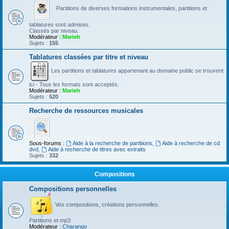
Partitions de diverses formations instrumentales, partitions et
tablatures sont admises.
Classés par niveau.
Modérateur :
Marieh
Sujets :
155
Tablatures classées par titre et niveau
Les partitions et tablatures appartenant au domaine public se trouvent
ici - Tous les formats sont acceptés.
Modérateur :
Marieh
Sujets :
520
Recherche de ressources musicales
Sous-forums :
Aide à la recherche de partitions
,
Aide à recherche de cd
dvd
,
Aide à recherche de titres avec extraits
Sujets :
332
Compositions
Compositions personnelles
Vos compositions, créations personnelles.
Partitions et mp3
Modérateur :
Charango