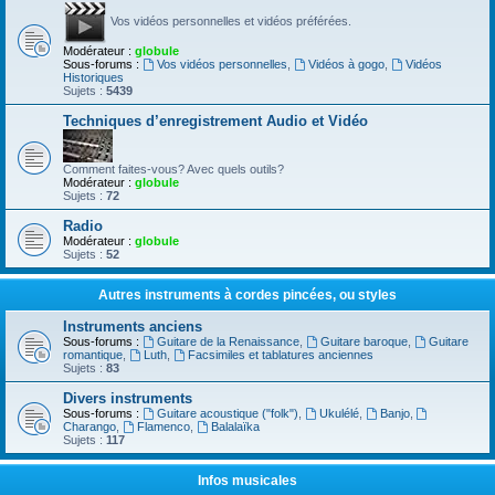
Vos vidéos personnelles et vidéos préférées.
Modérateur :
globule
Sous-forums :
Vos vidéos personnelles
,
Vidéos à gogo
,
Vidéos
Historiques
Sujets :
5439
Techniques d’enregistrement Audio et Vidéo
Comment faites-vous? Avec quels outils?
Modérateur :
globule
Sujets :
72
Radio
Modérateur :
globule
Sujets :
52
Autres instruments à cordes pincées, ou styles
Instruments anciens
Sous-forums :
Guitare de la Renaissance
,
Guitare baroque
,
Guitare
romantique
,
Luth
,
Facsimiles et tablatures anciennes
Sujets :
83
Divers instruments
Sous-forums :
Guitare acoustique ("folk")
,
Ukulélé
,
Banjo
,
Charango
,
Flamenco
,
Balalaïka
Sujets :
117
Infos musicales