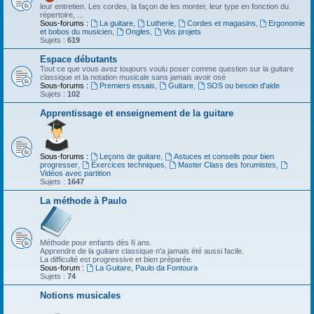
leur entretien. Les cordes, la façon de les monter, leur type en fonction du
répertoire, ...
Sous-forums :
La guitare
,
Lutherie
,
Cordes et magasins
,
Ergonomie
et bobos du musicien
,
Ongles
,
Vos projets
Sujets :
619
Espace débutants
Tout ce que vous avez toujours voulu poser comme question sur la guitare
classique et la notation musicale sans jamais avoir osé
Sous-forums :
Premiers essais
,
Guitare
,
SOS ou besoin d'aide
Sujets :
102
Apprentissage et enseignement de la guitare
Sous-forums :
Leçons de guitare
,
Astuces et conseils pour bien
progresser
,
Exercices techniques
,
Master Class des forumistes
,
Vidéos avec partition
Sujets :
1647
La méthode à Paulo
Méthode pour enfants dès 6 ans.
Apprendre de la guitare classique n'a jamais été aussi facile.
La difficulté est progressive et bien préparée.
Sous-forum :
La Guitare, Paulo da Fontoura
Sujets :
74
Notions musicales