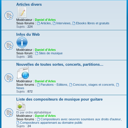
Articles divers
Modérateur :
Daniel d'Arles
Sous-forums :
Articles
,
Interviews
,
Ebooks libres et gratuits
Sujets :
224
Infos du Web
Modérateur :
Daniel d'Arles
Sous-forum :
Sites de musique
Sujets :
181
Nouvelles de toutes sortes, concerts, partitions…
Modérateur :
Daniel d'Arles
Sous-forums :
Parutions - Editions
,
Concours, stages et concerts
,
News
Sujets :
872
Liste des compositeurs de musique pour guitare
Et par ordre alphabétique
Modérateur :
Daniel d'Arles
Sous-forums :
Compositeurs avec oeuvres soumises aux droits d'auteur
,
Compositeurs appartenant au domaine public
Sujets :
24