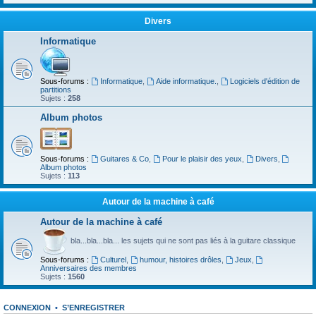
Divers
Informatique
Sous-forums :
Informatique
,
Aide informatique.
,
Logiciels d'édition de
partitions
Sujets :
258
Album photos
Sous-forums :
Guitares & Co
,
Pour le plaisir des yeux
,
Divers
,
Album photos
Sujets :
113
Autour de la machine à café
Autour de la machine à café
bla...bla...bla... les sujets qui ne sont pas liés à la guitare classique
Sous-forums :
Culturel
,
humour, histoires drôles
,
Jeux
,
Anniversaires des membres
Sujets :
1560
CONNEXION
•
S’ENREGISTRER