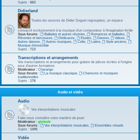
Sujets :
663
Didierland
Toutes les oeuvres de Didier Doguet regroupées, un espace
consacré exclusivement à la musique d'un compositeur à l'imagination fertile
Sous-forums :
Ballades et autres réveries
,
Romances et ballades
,
Rêveries et berceuses
,
Dédicaces
,
Etudes
,
Danses
,
Valses
,
Autres danses
,
Autres musiques
,
Celte
,
Latino
,
Style anciens
,
Musique d’ensemble
Sujets :
713
Transcriptions et arrangements
Vos transcriptions et arrangements pour guitare de pièces écrites à l'origine
pour d'autres formations
Modérateur :
Charango
Sous-forums :
La musique classique
,
Chansons et musiques
traditionnelles
Sujets :
176
Audio et vidéo
Audio
Vos interprétations musicales
Faite-nous connaître votre manière de jouer.
Modérateur :
globule
Sous-forums :
Vos interprétations musicales
,
Ensembles virtuels
Sujets :
1095
Vidéo