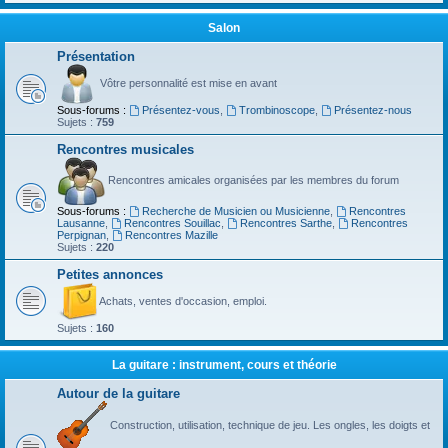
Salon
Présentation
Vôtre personnalité est mise en avant
Sous-forums :
Présentez-vous
,
Trombinoscope
,
Présentez-nous
Sujets :
759
Rencontres musicales
Rencontres amicales organisées par les membres du forum
Sous-forums :
Recherche de Musicien ou Musicienne
,
Rencontres
Lausanne
,
Rencontres Souillac
,
Rencontres Sarthe
,
Rencontres
Perpignan
,
Rencontres Mazille
Sujets :
220
Petites annonces
Achats, ventes d'occasion, emploi.
Sujets :
160
La guitare : instrument, cours et théorie
Autour de la guitare
Construction, utilisation, technique de jeu. Les ongles, les doigts et