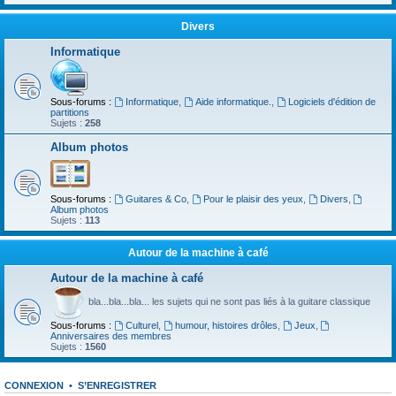
Divers
Informatique
Sous-forums :
Informatique
,
Aide informatique.
,
Logiciels d'édition de
partitions
Sujets :
258
Album photos
Sous-forums :
Guitares & Co
,
Pour le plaisir des yeux
,
Divers
,
Album photos
Sujets :
113
Autour de la machine à café
Autour de la machine à café
bla...bla...bla... les sujets qui ne sont pas liés à la guitare classique
Sous-forums :
Culturel
,
humour, histoires drôles
,
Jeux
,
Anniversaires des membres
Sujets :
1560
CONNEXION
•
S’ENREGISTRER