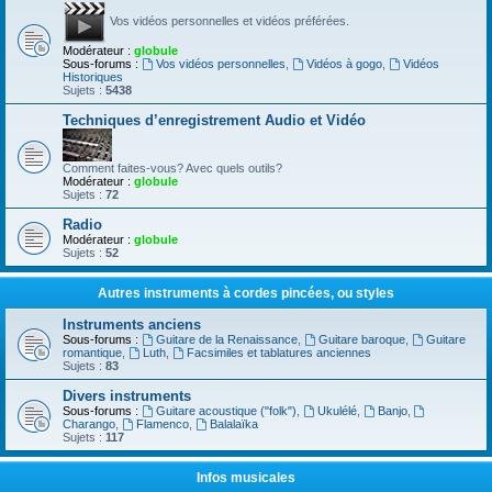
Vos vidéos personnelles et vidéos préférées.
Modérateur :
globule
Sous-forums :
Vos vidéos personnelles
,
Vidéos à gogo
,
Vidéos
Historiques
Sujets :
5438
Techniques d’enregistrement Audio et Vidéo
Comment faites-vous? Avec quels outils?
Modérateur :
globule
Sujets :
72
Radio
Modérateur :
globule
Sujets :
52
Autres instruments à cordes pincées, ou styles
Instruments anciens
Sous-forums :
Guitare de la Renaissance
,
Guitare baroque
,
Guitare
romantique
,
Luth
,
Facsimiles et tablatures anciennes
Sujets :
83
Divers instruments
Sous-forums :
Guitare acoustique ("folk")
,
Ukulélé
,
Banjo
,
Charango
,
Flamenco
,
Balalaïka
Sujets :
117
Infos musicales