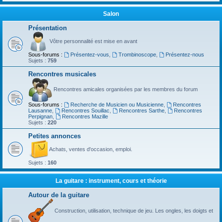
Salon
Présentation
Vôtre personnalité est mise en avant
Sous-forums :
Présentez-vous
,
Trombinoscope
,
Présentez-nous
Sujets :
759
Rencontres musicales
Rencontres amicales organisées par les membres du forum
Sous-forums :
Recherche de Musicien ou Musicienne
,
Rencontres
Lausanne
,
Rencontres Souillac
,
Rencontres Sarthe
,
Rencontres
Perpignan
,
Rencontres Mazille
Sujets :
220
Petites annonces
Achats, ventes d'occasion, emploi.
Sujets :
160
La guitare : instrument, cours et théorie
Autour de la guitare
Construction, utilisation, technique de jeu. Les ongles, les doigts et