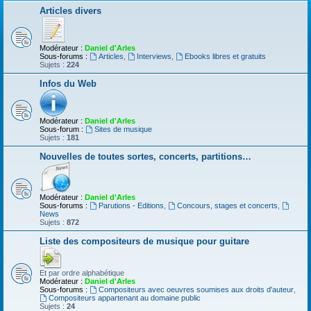
Articles divers
Modérateur :
Daniel d'Arles
Sous-forums :
Articles
,
Interviews
,
Ebooks libres et gratuits
Sujets :
224
Infos du Web
Modérateur :
Daniel d'Arles
Sous-forum :
Sites de musique
Sujets :
181
Nouvelles de toutes sortes, concerts, partitions…
Modérateur :
Daniel d'Arles
Sous-forums :
Parutions - Editions
,
Concours, stages et concerts
,
News
Sujets :
872
Liste des compositeurs de musique pour guitare
Et par ordre alphabétique
Modérateur :
Daniel d'Arles
Sous-forums :
Compositeurs avec oeuvres soumises aux droits d'auteur
,
Compositeurs appartenant au domaine public
Sujets :
24