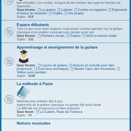
leur entretien. Les cordes, la façon de les monter, leur type en fonction du
répertoire, ...
Sous-forums :
La guitare
,
Lutherie
,
Cordes et magasins
,
Ergonomie
et bobos du musicien
,
Ongles
,
Vos projets
Sujets :
619
Espace débutants
Tout ce que vous avez toujours voulu poser comme question sur la guitare
classique et la notation musicale sans jamais avoir osé
Sous-forums :
Premiers essais
,
Guitare
,
SOS ou besoin d'aide
Sujets :
102
Apprentissage et enseignement de la guitare
Sous-forums :
Leçons de guitare
,
Astuces et conseils pour bien
progresser
,
Exercices techniques
,
Master Class des forumistes
,
Vidéos avec partition
Sujets :
1646
La méthode à Paulo
Méthode pour enfants dès 6 ans.
Apprendre de la guitare classique n'a jamais été aussi facile.
La difficulté est progressive et bien préparée.
Sous-forum :
La Guitare, Paulo da Fontoura
Sujets :
74
Notions musicales