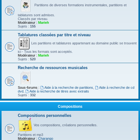
Partitions de diverses formations instrumentales, partitions et
tablatures sont admises.
Classés par niveau.
Modérateur :
Marieh
Sujets :
155
Tablatures classées par titre et niveau
Les partitions et tablatures appartenant au domaine public se trouvent
ici - Tous les formats sont acceptés.
Modérateur :
Marieh
Sujets :
520
Recherche de ressources musicales
Sous-forums :
Aide à la recherche de partitions
,
Aide à recherche de cd
dvd
,
Aide à recherche de titres avec extraits
Sujets :
332
Compositions
Compositions personnelles
Vos compositions, créations personnelles.
Partitions et mp3
Modérateur :
Charango