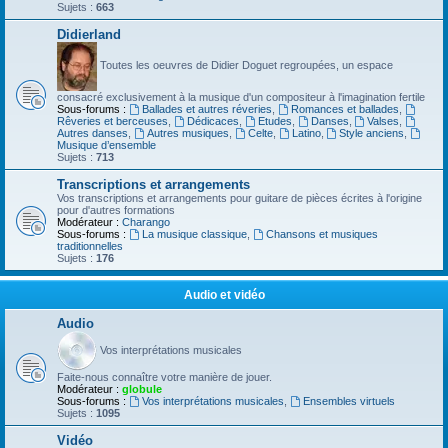
Sujets :
663
Didierland
Toutes les oeuvres de Didier Doguet regroupées, un espace
consacré exclusivement à la musique d'un compositeur à l'imagination fertile
Sous-forums :
Ballades et autres réveries
,
Romances et ballades
,
Rêveries et berceuses
,
Dédicaces
,
Etudes
,
Danses
,
Valses
,
Autres danses
,
Autres musiques
,
Celte
,
Latino
,
Style anciens
,
Musique d’ensemble
Sujets :
713
Transcriptions et arrangements
Vos transcriptions et arrangements pour guitare de pièces écrites à l'origine
pour d'autres formations
Modérateur :
Charango
Sous-forums :
La musique classique
,
Chansons et musiques
traditionnelles
Sujets :
176
Audio et vidéo
Audio
Vos interprétations musicales
Faite-nous connaître votre manière de jouer.
Modérateur :
globule
Sous-forums :
Vos interprétations musicales
,
Ensembles virtuels
Sujets :
1095
Vidéo