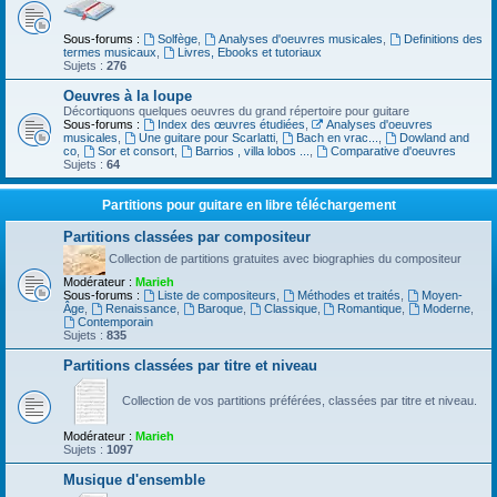
Sous-forums :
Solfège
,
Analyses d'oeuvres musicales
,
Definitions des
termes musicaux
,
Livres, Ebooks et tutoriaux
Sujets :
276
Oeuvres à la loupe
Décortiquons quelques oeuvres du grand répertoire pour guitare
Sous-forums :
Index des œuvres étudiées
,
Analyses d'oeuvres
musicales
,
Une guitare pour Scarlatti
,
Bach en vrac...
,
Dowland and
co
,
Sor et consort
,
Barrios , villa lobos ...
,
Comparative d'oeuvres
Sujets :
64
Partitions pour guitare en libre téléchargement
Partitions classées par compositeur
Collection de partitions gratuites avec biographies du compositeur
Modérateur :
Marieh
Sous-forums :
Liste de compositeurs
,
Méthodes et traités
,
Moyen-
Âge
,
Renaissance
,
Baroque
,
Classique
,
Romantique
,
Moderne
,
Contemporain
Sujets :
835
Partitions classées par titre et niveau
Collection de vos partitions préférées, classées par titre et niveau.
Modérateur :
Marieh
Sujets :
1097
Musique d'ensemble