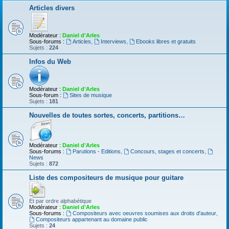
Articles divers
Modérateur :
Daniel d'Arles
Sous-forums :
Articles
,
Interviews
,
Ebooks libres et gratuits
Sujets :
224
Infos du Web
Modérateur :
Daniel d'Arles
Sous-forum :
Sites de musique
Sujets :
181
Nouvelles de toutes sortes, concerts, partitions…
Modérateur :
Daniel d'Arles
Sous-forums :
Parutions - Editions
,
Concours, stages et concerts
,
News
Sujets :
872
Liste des compositeurs de musique pour guitare
Et par ordre alphabétique
Modérateur :
Daniel d'Arles
Sous-forums :
Compositeurs avec oeuvres soumises aux droits d'auteur
,
Compositeurs appartenant au domaine public
Sujets :
24