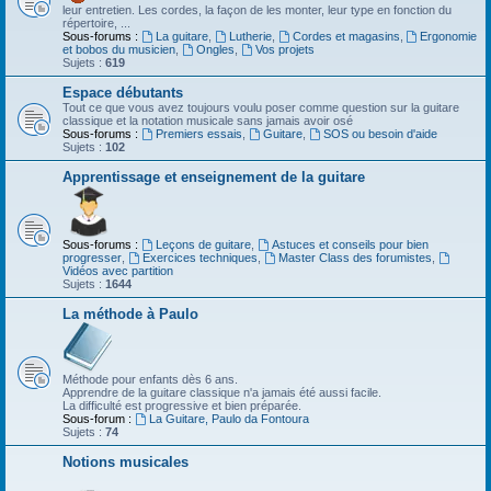
leur entretien. Les cordes, la façon de les monter, leur type en fonction du
répertoire, ...
Sous-forums :
La guitare
,
Lutherie
,
Cordes et magasins
,
Ergonomie
et bobos du musicien
,
Ongles
,
Vos projets
Sujets :
619
Espace débutants
Tout ce que vous avez toujours voulu poser comme question sur la guitare
classique et la notation musicale sans jamais avoir osé
Sous-forums :
Premiers essais
,
Guitare
,
SOS ou besoin d'aide
Sujets :
102
Apprentissage et enseignement de la guitare
Sous-forums :
Leçons de guitare
,
Astuces et conseils pour bien
progresser
,
Exercices techniques
,
Master Class des forumistes
,
Vidéos avec partition
Sujets :
1644
La méthode à Paulo
Méthode pour enfants dès 6 ans.
Apprendre de la guitare classique n'a jamais été aussi facile.
La difficulté est progressive et bien préparée.
Sous-forum :
La Guitare, Paulo da Fontoura
Sujets :
74
Notions musicales