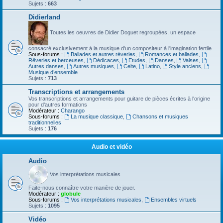
Sujets :
663
Didierland
Toutes les oeuvres de Didier Doguet regroupées, un espace
consacré exclusivement à la musique d'un compositeur à l'imagination fertile
Sous-forums :
Ballades et autres réveries
,
Romances et ballades
,
Rêveries et berceuses
,
Dédicaces
,
Etudes
,
Danses
,
Valses
,
Autres danses
,
Autres musiques
,
Celte
,
Latino
,
Style anciens
,
Musique d’ensemble
Sujets :
713
Transcriptions et arrangements
Vos transcriptions et arrangements pour guitare de pièces écrites à l'origine
pour d'autres formations
Modérateur :
Charango
Sous-forums :
La musique classique
,
Chansons et musiques
traditionnelles
Sujets :
176
Audio et vidéo
Audio
Vos interprétations musicales
Faite-nous connaître votre manière de jouer.
Modérateur :
globule
Sous-forums :
Vos interprétations musicales
,
Ensembles virtuels
Sujets :
1095
Vidéo