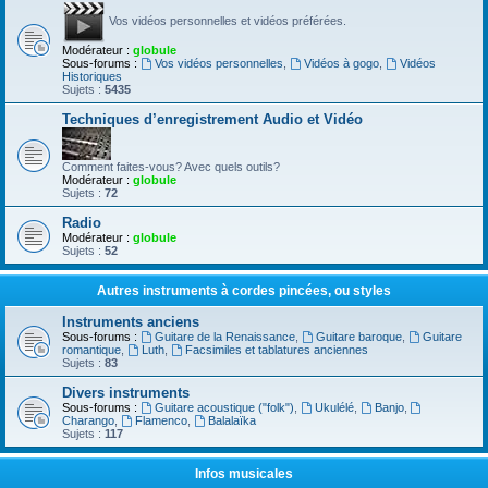
Vos vidéos personnelles et vidéos préférées.
Modérateur :
globule
Sous-forums :
Vos vidéos personnelles
,
Vidéos à gogo
,
Vidéos
Historiques
Sujets :
5435
Techniques d’enregistrement Audio et Vidéo
Comment faites-vous? Avec quels outils?
Modérateur :
globule
Sujets :
72
Radio
Modérateur :
globule
Sujets :
52
Autres instruments à cordes pincées, ou styles
Instruments anciens
Sous-forums :
Guitare de la Renaissance
,
Guitare baroque
,
Guitare
romantique
,
Luth
,
Facsimiles et tablatures anciennes
Sujets :
83
Divers instruments
Sous-forums :
Guitare acoustique ("folk")
,
Ukulélé
,
Banjo
,
Charango
,
Flamenco
,
Balalaïka
Sujets :
117
Infos musicales