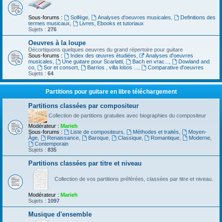
Sous-forums :
Solfège
,
Analyses d'oeuvres musicales
,
Definitions des
termes musicaux
,
Livres, Ebooks et tutoriaux
Sujets :
276
Oeuvres à la loupe
Décortiquons quelques oeuvres du grand répertoire pour guitare
Sous-forums :
Index des œuvres étudiées
,
Analyses d'oeuvres
musicales
,
Une guitare pour Scarlatti
,
Bach en vrac...
,
Dowland and
co
,
Sor et consort
,
Barrios , villa lobos ...
,
Comparative d'oeuvres
Sujets :
64
Partitions pour guitare en libre téléchargement
Partitions classées par compositeur
Collection de partitions gratuites avec biographies du compositeur
Modérateur :
Marieh
Sous-forums :
Liste de compositeurs
,
Méthodes et traités
,
Moyen-
Âge
,
Renaissance
,
Baroque
,
Classique
,
Romantique
,
Moderne
,
Contemporain
Sujets :
835
Partitions classées par titre et niveau
Collection de vos partitions préférées, classées par titre et niveau.
Modérateur :
Marieh
Sujets :
1097
Musique d'ensemble