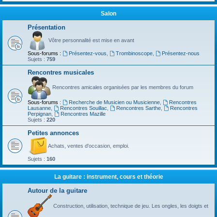
Salon
Présentation
Vôtre personnalité est mise en avant
Sous-forums :
Présentez-vous
,
Trombinoscope
,
Présentez-nous
Sujets :
759
Rencontres musicales
Rencontres amicales organisées par les membres du forum
Sous-forums :
Recherche de Musicien ou Musicienne
,
Rencontres
Lausanne
,
Rencontres Souillac
,
Rencontres Sarthe
,
Rencontres
Perpignan
,
Rencontres Mazille
Sujets :
220
Petites annonces
Achats, ventes d'occasion, emploi.
Sujets :
160
La guitare : instrument, cours et théorie
Autour de la guitare
Construction, utilisation, technique de jeu. Les ongles, les doigts et