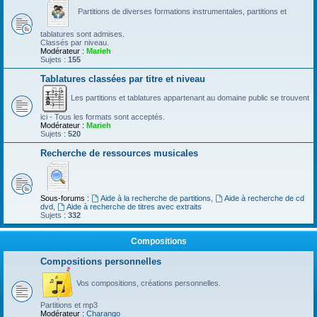
Partitions de diverses formations instrumentales, partitions et
tablatures sont admises.
Classés par niveau.
Modérateur :
Marieh
Sujets :
155
Tablatures classées par titre et niveau
Les partitions et tablatures appartenant au domaine public se trouvent
ici - Tous les formats sont acceptés.
Modérateur :
Marieh
Sujets :
520
Recherche de ressources musicales
Sous-forums :
Aide à la recherche de partitions
,
Aide à recherche de cd
dvd
,
Aide à recherche de titres avec extraits
Sujets :
332
Compositions
Compositions personnelles
Vos compositions, créations personnelles.
Partitions et mp3
Modérateur :
Charango