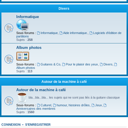
Divers
Informatique
Sous-forums :
Informatique
,
Aide informatique.
,
Logiciels d'édition de
partitions
Sujets :
258
Album photos
Sous-forums :
Guitares & Co
,
Pour le plaisir des yeux
,
Divers
,
Album photos
Sujets :
113
Autour de la machine à café
Autour de la machine à café
bla...bla...bla... les sujets qui ne sont pas liés à la guitare classique
Sous-forums :
Culturel
,
humour, histoires drôles
,
Jeux
,
Anniversaires des membres
Sujets :
1560
CONNEXION
•
S’ENREGISTRER