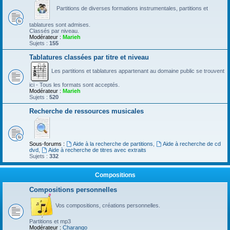
Partitions de diverses formations instrumentales, partitions et
tablatures sont admises.
Classés par niveau.
Modérateur :
Marieh
Sujets :
155
Tablatures classées par titre et niveau
Les partitions et tablatures appartenant au domaine public se trouvent
ici - Tous les formats sont acceptés.
Modérateur :
Marieh
Sujets :
520
Recherche de ressources musicales
Sous-forums :
Aide à la recherche de partitions
,
Aide à recherche de cd
dvd
,
Aide à recherche de titres avec extraits
Sujets :
332
Compositions
Compositions personnelles
Vos compositions, créations personnelles.
Partitions et mp3
Modérateur :
Charango