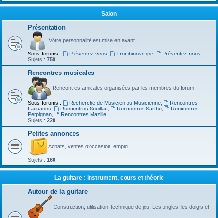
Salon
Présentation
Vôtre personnalité est mise en avant
Sous-forums :
Présentez-vous
,
Trombinoscope
,
Présentez-nous
Sujets :
759
Rencontres musicales
Rencontres amicales organisées par les membres du forum
Sous-forums :
Recherche de Musicien ou Musicienne
,
Rencontres
Lausanne
,
Rencontres Souillac
,
Rencontres Sarthe
,
Rencontres
Perpignan
,
Rencontres Mazille
Sujets :
220
Petites annonces
Achats, ventes d'occasion, emploi.
Sujets :
160
La guitare : instrument, cours et théorie
Autour de la guitare
Construction, utilisation, technique de jeu. Les ongles, les doigts et