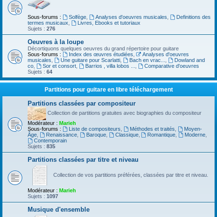
Sous-forums :
Solfège
,
Analyses d'oeuvres musicales
,
Definitions des
termes musicaux
,
Livres, Ebooks et tutoriaux
Sujets :
276
Oeuvres à la loupe
Décortiquons quelques oeuvres du grand répertoire pour guitare
Sous-forums :
Index des œuvres étudiées
,
Analyses d'oeuvres
musicales
,
Une guitare pour Scarlatti
,
Bach en vrac...
,
Dowland and
co
,
Sor et consort
,
Barrios , villa lobos ...
,
Comparative d'oeuvres
Sujets :
64
Partitions pour guitare en libre téléchargement
Partitions classées par compositeur
Collection de partitions gratuites avec biographies du compositeur
Modérateur :
Marieh
Sous-forums :
Liste de compositeurs
,
Méthodes et traités
,
Moyen-
Âge
,
Renaissance
,
Baroque
,
Classique
,
Romantique
,
Moderne
,
Contemporain
Sujets :
835
Partitions classées par titre et niveau
Collection de vos partitions préférées, classées par titre et niveau.
Modérateur :
Marieh
Sujets :
1097
Musique d'ensemble