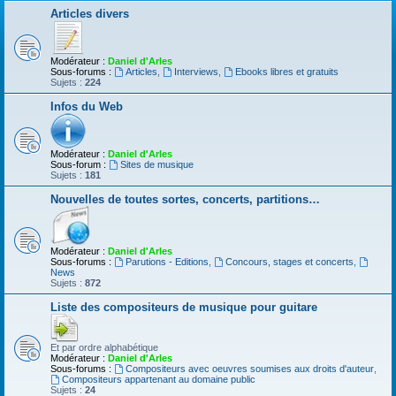
Articles divers
Modérateur :
Daniel d'Arles
Sous-forums :
Articles
,
Interviews
,
Ebooks libres et gratuits
Sujets :
224
Infos du Web
Modérateur :
Daniel d'Arles
Sous-forum :
Sites de musique
Sujets :
181
Nouvelles de toutes sortes, concerts, partitions…
Modérateur :
Daniel d'Arles
Sous-forums :
Parutions - Editions
,
Concours, stages et concerts
,
News
Sujets :
872
Liste des compositeurs de musique pour guitare
Et par ordre alphabétique
Modérateur :
Daniel d'Arles
Sous-forums :
Compositeurs avec oeuvres soumises aux droits d'auteur
,
Compositeurs appartenant au domaine public
Sujets :
24