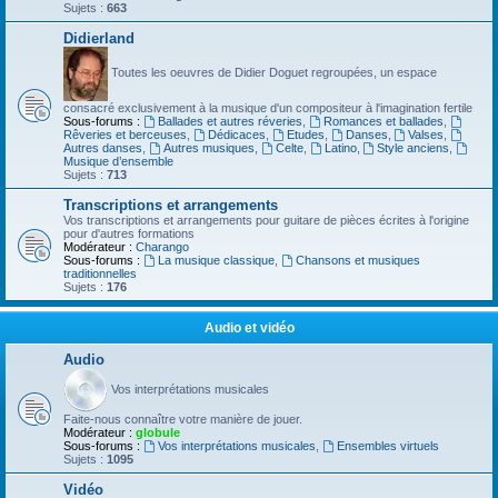
Sujets :
663
Didierland
Toutes les oeuvres de Didier Doguet regroupées, un espace
consacré exclusivement à la musique d'un compositeur à l'imagination fertile
Sous-forums :
Ballades et autres réveries
,
Romances et ballades
,
Rêveries et berceuses
,
Dédicaces
,
Etudes
,
Danses
,
Valses
,
Autres danses
,
Autres musiques
,
Celte
,
Latino
,
Style anciens
,
Musique d’ensemble
Sujets :
713
Transcriptions et arrangements
Vos transcriptions et arrangements pour guitare de pièces écrites à l'origine
pour d'autres formations
Modérateur :
Charango
Sous-forums :
La musique classique
,
Chansons et musiques
traditionnelles
Sujets :
176
Audio et vidéo
Audio
Vos interprétations musicales
Faite-nous connaître votre manière de jouer.
Modérateur :
globule
Sous-forums :
Vos interprétations musicales
,
Ensembles virtuels
Sujets :
1095
Vidéo