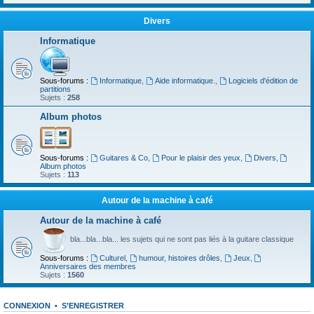
Divers
Informatique
Sous-forums :
Informatique
,
Aide informatique.
,
Logiciels d'édition de
partitions
Sujets :
258
Album photos
Sous-forums :
Guitares & Co
,
Pour le plaisir des yeux
,
Divers
,
Album photos
Sujets :
113
Autour de la machine à café
Autour de la machine à café
bla...bla...bla... les sujets qui ne sont pas liés à la guitare classique
Sous-forums :
Culturel
,
humour, histoires drôles
,
Jeux
,
Anniversaires des membres
Sujets :
1560
CONNEXION
•
S’ENREGISTRER