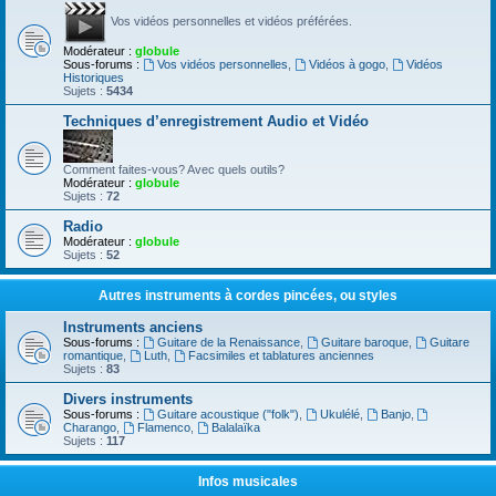
Vos vidéos personnelles et vidéos préférées.
Modérateur :
globule
Sous-forums :
Vos vidéos personnelles
,
Vidéos à gogo
,
Vidéos
Historiques
Sujets :
5434
Techniques d’enregistrement Audio et Vidéo
Comment faites-vous? Avec quels outils?
Modérateur :
globule
Sujets :
72
Radio
Modérateur :
globule
Sujets :
52
Autres instruments à cordes pincées, ou styles
Instruments anciens
Sous-forums :
Guitare de la Renaissance
,
Guitare baroque
,
Guitare
romantique
,
Luth
,
Facsimiles et tablatures anciennes
Sujets :
83
Divers instruments
Sous-forums :
Guitare acoustique ("folk")
,
Ukulélé
,
Banjo
,
Charango
,
Flamenco
,
Balalaïka
Sujets :
117
Infos musicales