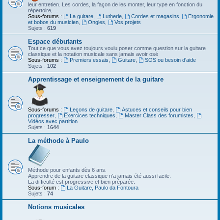
leur entretien. Les cordes, la façon de les monter, leur type en fonction du
répertoire, ...
Sous-forums :
La guitare
,
Lutherie
,
Cordes et magasins
,
Ergonomie
et bobos du musicien
,
Ongles
,
Vos projets
Sujets :
619
Espace débutants
Tout ce que vous avez toujours voulu poser comme question sur la guitare
classique et la notation musicale sans jamais avoir osé
Sous-forums :
Premiers essais
,
Guitare
,
SOS ou besoin d'aide
Sujets :
102
Apprentissage et enseignement de la guitare
Sous-forums :
Leçons de guitare
,
Astuces et conseils pour bien
progresser
,
Exercices techniques
,
Master Class des forumistes
,
Vidéos avec partition
Sujets :
1644
La méthode à Paulo
Méthode pour enfants dès 6 ans.
Apprendre de la guitare classique n'a jamais été aussi facile.
La difficulté est progressive et bien préparée.
Sous-forum :
La Guitare, Paulo da Fontoura
Sujets :
74
Notions musicales