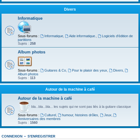
Divers
Informatique
Sous-forums :
Informatique
,
Aide informatique.
,
Logiciels d'édition de
partitions
Sujets :
258
Album photos
Sous-forums :
Guitares & Co
,
Pour le plaisir des yeux
,
Divers
,
Album photos
Sujets :
113
Autour de la machine à café
Autour de la machine à café
bla...bla...bla... les sujets qui ne sont pas liés à la guitare classique
Sous-forums :
Culturel
,
humour, histoires drôles
,
Jeux
,
Anniversaires des membres
Sujets :
1560
CONNEXION
•
S’ENREGISTRER