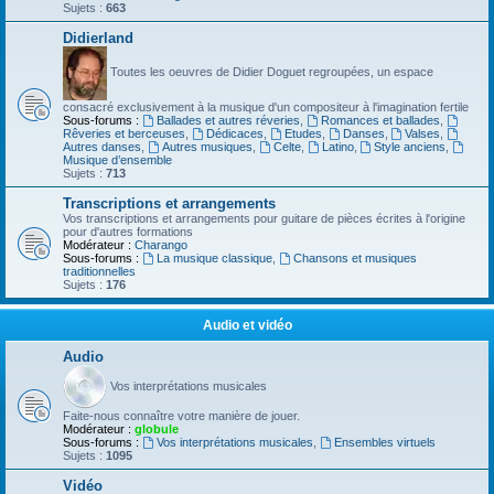
Sujets :
663
Didierland
Toutes les oeuvres de Didier Doguet regroupées, un espace
consacré exclusivement à la musique d'un compositeur à l'imagination fertile
Sous-forums :
Ballades et autres réveries
,
Romances et ballades
,
Rêveries et berceuses
,
Dédicaces
,
Etudes
,
Danses
,
Valses
,
Autres danses
,
Autres musiques
,
Celte
,
Latino
,
Style anciens
,
Musique d’ensemble
Sujets :
713
Transcriptions et arrangements
Vos transcriptions et arrangements pour guitare de pièces écrites à l'origine
pour d'autres formations
Modérateur :
Charango
Sous-forums :
La musique classique
,
Chansons et musiques
traditionnelles
Sujets :
176
Audio et vidéo
Audio
Vos interprétations musicales
Faite-nous connaître votre manière de jouer.
Modérateur :
globule
Sous-forums :
Vos interprétations musicales
,
Ensembles virtuels
Sujets :
1095
Vidéo