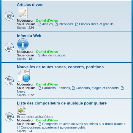
Articles divers
Modérateur :
Daniel d'Arles
Sous-forums :
Articles
,
Interviews
,
Ebooks libres et gratuits
Sujets :
224
Infos du Web
Modérateur :
Daniel d'Arles
Sous-forum :
Sites de musique
Sujets :
181
Nouvelles de toutes sortes, concerts, partitions…
Modérateur :
Daniel d'Arles
Sous-forums :
Parutions - Editions
,
Concours, stages et concerts
,
News
Sujets :
872
Liste des compositeurs de musique pour guitare
Et par ordre alphabétique
Modérateur :
Daniel d'Arles
Sous-forums :
Compositeurs avec oeuvres soumises aux droits d'auteur
,
Compositeurs appartenant au domaine public
Sujets :
24