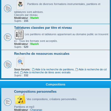
Partitions de diverses formations instrumentales, partitions et
tablatures sont admises.
Classés par niveau.
Modérateur :
Marieh
Sujets :
155
Tablatures classées par titre et niveau
Les partitions et tablatures appartenant au domaine public se trouvent
ici - Tous les formats sont acceptés.
Modérateur :
Marieh
Sujets :
520
Recherche de ressources musicales
Sous-forums :
Aide à la recherche de partitions
,
Aide à recherche de cd
dvd
,
Aide à recherche de titres avec extraits
Sujets :
332
Compositions
Compositions personnelles
Vos compositions, créations personnelles.
Partitions et mp3
Modérateur :
Charango