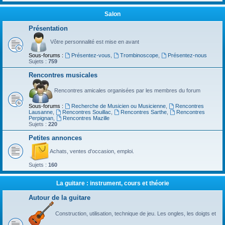
Salon
Présentation
Vôtre personnalité est mise en avant
Sous-forums :
Présentez-vous
,
Trombinoscope
,
Présentez-nous
Sujets :
759
Rencontres musicales
Rencontres amicales organisées par les membres du forum
Sous-forums :
Recherche de Musicien ou Musicienne
,
Rencontres
Lausanne
,
Rencontres Souillac
,
Rencontres Sarthe
,
Rencontres
Perpignan
,
Rencontres Mazille
Sujets :
220
Petites annonces
Achats, ventes d'occasion, emploi.
Sujets :
160
La guitare : instrument, cours et théorie
Autour de la guitare
Construction, utilisation, technique de jeu. Les ongles, les doigts et