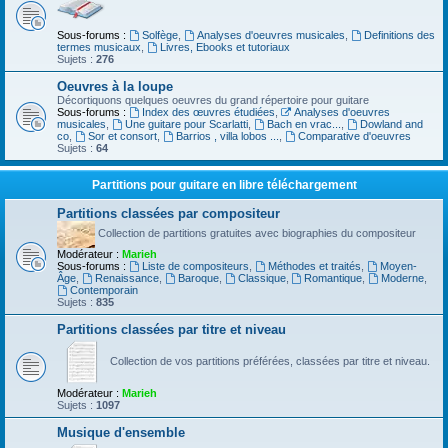
Sous-forums :
Solfège
,
Analyses d'oeuvres musicales
,
Definitions des
termes musicaux
,
Livres, Ebooks et tutoriaux
Sujets :
276
Oeuvres à la loupe
Décortiquons quelques oeuvres du grand répertoire pour guitare
Sous-forums :
Index des œuvres étudiées
,
Analyses d'oeuvres
musicales
,
Une guitare pour Scarlatti
,
Bach en vrac...
,
Dowland and
co
,
Sor et consort
,
Barrios , villa lobos ...
,
Comparative d'oeuvres
Sujets :
64
Partitions pour guitare en libre téléchargement
Partitions classées par compositeur
Collection de partitions gratuites avec biographies du compositeur
Modérateur :
Marieh
Sous-forums :
Liste de compositeurs
,
Méthodes et traités
,
Moyen-
Âge
,
Renaissance
,
Baroque
,
Classique
,
Romantique
,
Moderne
,
Contemporain
Sujets :
835
Partitions classées par titre et niveau
Collection de vos partitions préférées, classées par titre et niveau.
Modérateur :
Marieh
Sujets :
1097
Musique d'ensemble