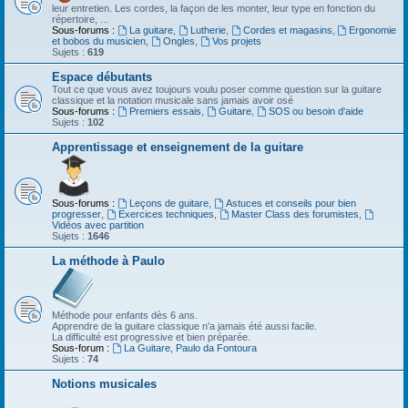
leur entretien. Les cordes, la façon de les monter, leur type en fonction du
répertoire, ...
Sous-forums :
La guitare
,
Lutherie
,
Cordes et magasins
,
Ergonomie
et bobos du musicien
,
Ongles
,
Vos projets
Sujets :
619
Espace débutants
Tout ce que vous avez toujours voulu poser comme question sur la guitare
classique et la notation musicale sans jamais avoir osé
Sous-forums :
Premiers essais
,
Guitare
,
SOS ou besoin d'aide
Sujets :
102
Apprentissage et enseignement de la guitare
Sous-forums :
Leçons de guitare
,
Astuces et conseils pour bien
progresser
,
Exercices techniques
,
Master Class des forumistes
,
Vidéos avec partition
Sujets :
1646
La méthode à Paulo
Méthode pour enfants dès 6 ans.
Apprendre de la guitare classique n'a jamais été aussi facile.
La difficulté est progressive et bien préparée.
Sous-forum :
La Guitare, Paulo da Fontoura
Sujets :
74
Notions musicales