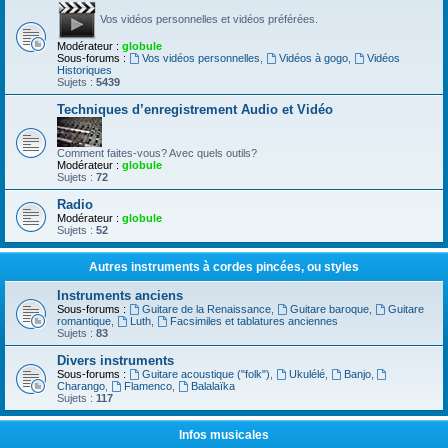
Vos vidéos personnelles et vidéos préférées.
Modérateur :
globule
Sous-forums :
Vos vidéos personnelles
,
Vidéos à gogo
,
Vidéos
Historiques
Sujets :
5439
Techniques d’enregistrement Audio et Vidéo
Comment faites-vous? Avec quels outils?
Modérateur :
globule
Sujets :
72
Radio
Modérateur :
globule
Sujets :
52
Autres instruments à cordes pincées, ou styles
Instruments anciens
Sous-forums :
Guitare de la Renaissance
,
Guitare baroque
,
Guitare
romantique
,
Luth
,
Facsimiles et tablatures anciennes
Sujets :
83
Divers instruments
Sous-forums :
Guitare acoustique ("folk")
,
Ukulélé
,
Banjo
,
Charango
,
Flamenco
,
Balalaïka
Sujets :
117
Infos musicales