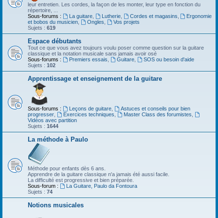
leur entretien. Les cordes, la façon de les monter, leur type en fonction du
répertoire, ...
Sous-forums :
La guitare
,
Lutherie
,
Cordes et magasins
,
Ergonomie
et bobos du musicien
,
Ongles
,
Vos projets
Sujets :
619
Espace débutants
Tout ce que vous avez toujours voulu poser comme question sur la guitare
classique et la notation musicale sans jamais avoir osé
Sous-forums :
Premiers essais
,
Guitare
,
SOS ou besoin d'aide
Sujets :
102
Apprentissage et enseignement de la guitare
Sous-forums :
Leçons de guitare
,
Astuces et conseils pour bien
progresser
,
Exercices techniques
,
Master Class des forumistes
,
Vidéos avec partition
Sujets :
1644
La méthode à Paulo
Méthode pour enfants dès 6 ans.
Apprendre de la guitare classique n'a jamais été aussi facile.
La difficulté est progressive et bien préparée.
Sous-forum :
La Guitare, Paulo da Fontoura
Sujets :
74
Notions musicales