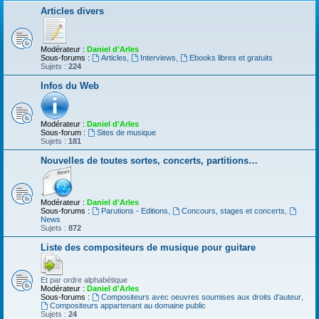
Articles divers
Modérateur :
Daniel d'Arles
Sous-forums :
Articles
,
Interviews
,
Ebooks libres et gratuits
Sujets :
224
Infos du Web
Modérateur :
Daniel d'Arles
Sous-forum :
Sites de musique
Sujets :
181
Nouvelles de toutes sortes, concerts, partitions…
Modérateur :
Daniel d'Arles
Sous-forums :
Parutions - Editions
,
Concours, stages et concerts
,
News
Sujets :
872
Liste des compositeurs de musique pour guitare
Et par ordre alphabétique
Modérateur :
Daniel d'Arles
Sous-forums :
Compositeurs avec oeuvres soumises aux droits d'auteur
,
Compositeurs appartenant au domaine public
Sujets :
24