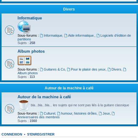
Divers
Informatique
Sous-forums :
Informatique
,
Aide informatique.
,
Logiciels d'édition de
partitions
Sujets :
258
Album photos
Sous-forums :
Guitares & Co
,
Pour le plaisir des yeux
,
Divers
,
Album photos
Sujets :
113
Autour de la machine à café
Autour de la machine à café
bla...bla...bla... les sujets qui ne sont pas liés à la guitare classique
Sous-forums :
Culturel
,
humour, histoires drôles
,
Jeux
,
Anniversaires des membres
Sujets :
1560
CONNEXION
•
S’ENREGISTRER