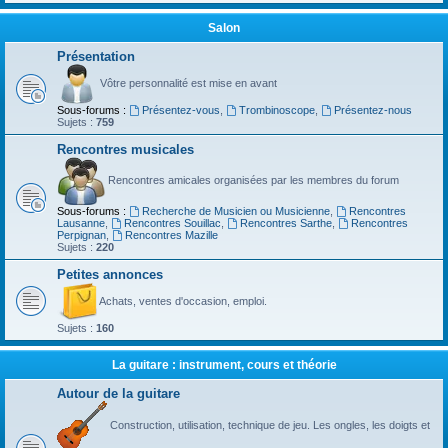
Salon
Présentation
Vôtre personnalité est mise en avant
Sous-forums :
Présentez-vous
,
Trombinoscope
,
Présentez-nous
Sujets :
759
Rencontres musicales
Rencontres amicales organisées par les membres du forum
Sous-forums :
Recherche de Musicien ou Musicienne
,
Rencontres
Lausanne
,
Rencontres Souillac
,
Rencontres Sarthe
,
Rencontres
Perpignan
,
Rencontres Mazille
Sujets :
220
Petites annonces
Achats, ventes d'occasion, emploi.
Sujets :
160
La guitare : instrument, cours et théorie
Autour de la guitare
Construction, utilisation, technique de jeu. Les ongles, les doigts et