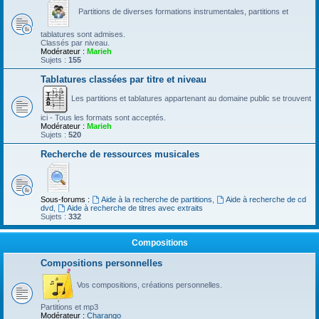
Partitions de diverses formations instrumentales, partitions et
tablatures sont admises.
Classés par niveau.
Modérateur :
Marieh
Sujets :
155
Tablatures classées par titre et niveau
Les partitions et tablatures appartenant au domaine public se trouvent
ici - Tous les formats sont acceptés.
Modérateur :
Marieh
Sujets :
520
Recherche de ressources musicales
Sous-forums :
Aide à la recherche de partitions
,
Aide à recherche de cd
dvd
,
Aide à recherche de titres avec extraits
Sujets :
332
Compositions
Compositions personnelles
Vos compositions, créations personnelles.
Partitions et mp3
Modérateur :
Charango