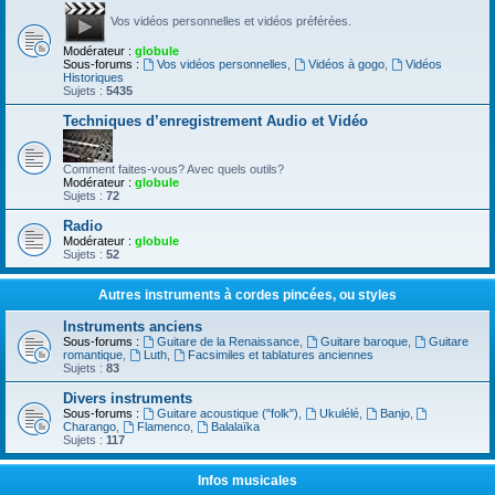
Vos vidéos personnelles et vidéos préférées.
Modérateur :
globule
Sous-forums :
Vos vidéos personnelles
,
Vidéos à gogo
,
Vidéos
Historiques
Sujets :
5435
Techniques d’enregistrement Audio et Vidéo
Comment faites-vous? Avec quels outils?
Modérateur :
globule
Sujets :
72
Radio
Modérateur :
globule
Sujets :
52
Autres instruments à cordes pincées, ou styles
Instruments anciens
Sous-forums :
Guitare de la Renaissance
,
Guitare baroque
,
Guitare
romantique
,
Luth
,
Facsimiles et tablatures anciennes
Sujets :
83
Divers instruments
Sous-forums :
Guitare acoustique ("folk")
,
Ukulélé
,
Banjo
,
Charango
,
Flamenco
,
Balalaïka
Sujets :
117
Infos musicales