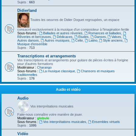
Sujets :
663
Didierland
Toutes les oeuvres de Didier Doguet regroupées, un espace
consacré exclusivement à la musique d'un compositeur à l'imagination fertile
Sous-forums :
Ballades et autres réveries
,
Romances et ballades
,
Rêveries et berceuses
,
Dédicaces
,
Etudes
,
Danses
,
Valses
,
Autres danses
,
Autres musiques
,
Celte
,
Latino
,
Style anciens
,
Musique d’ensemble
Sujets :
713
Transcriptions et arrangements
Vos transcriptions et arrangements pour guitare de pièces écrites à l'origine
pour d'autres formations
Modérateur :
Charango
Sous-forums :
La musique classique
,
Chansons et musiques
traditionnelles
Sujets :
176
Audio et vidéo
Audio
Vos interprétations musicales
Faite-nous connaître votre manière de jouer.
Modérateur :
globule
Sous-forums :
Vos interprétations musicales
,
Ensembles virtuels
Sujets :
1095
Vidéo