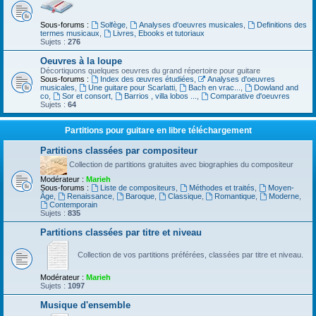
Sous-forums :
Solfège
,
Analyses d'oeuvres musicales
,
Definitions des
termes musicaux
,
Livres, Ebooks et tutoriaux
Sujets :
276
Oeuvres à la loupe
Décortiquons quelques oeuvres du grand répertoire pour guitare
Sous-forums :
Index des œuvres étudiées
,
Analyses d'oeuvres
musicales
,
Une guitare pour Scarlatti
,
Bach en vrac...
,
Dowland and
co
,
Sor et consort
,
Barrios , villa lobos ...
,
Comparative d'oeuvres
Sujets :
64
Partitions pour guitare en libre téléchargement
Partitions classées par compositeur
Collection de partitions gratuites avec biographies du compositeur
Modérateur :
Marieh
Sous-forums :
Liste de compositeurs
,
Méthodes et traités
,
Moyen-
Âge
,
Renaissance
,
Baroque
,
Classique
,
Romantique
,
Moderne
,
Contemporain
Sujets :
835
Partitions classées par titre et niveau
Collection de vos partitions préférées, classées par titre et niveau.
Modérateur :
Marieh
Sujets :
1097
Musique d'ensemble