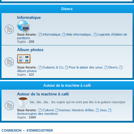
Divers
Informatique
Sous-forums :
Informatique
,
Aide informatique.
,
Logiciels d'édition de
partitions
Sujets :
258
Album photos
Sous-forums :
Guitares & Co
,
Pour le plaisir des yeux
,
Divers
,
Album photos
Sujets :
113
Autour de la machine à café
Autour de la machine à café
bla...bla...bla... les sujets qui ne sont pas liés à la guitare classique
Sous-forums :
Culturel
,
humour, histoires drôles
,
Jeux
,
Anniversaires des membres
Sujets :
1560
CONNEXION
•
S’ENREGISTRER