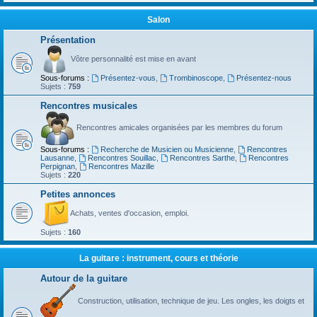
Salon
Présentation
Vôtre personnalité est mise en avant
Sous-forums :
Présentez-vous
,
Trombinoscope
,
Présentez-nous
Sujets :
759
Rencontres musicales
Rencontres amicales organisées par les membres du forum
Sous-forums :
Recherche de Musicien ou Musicienne
,
Rencontres
Lausanne
,
Rencontres Souillac
,
Rencontres Sarthe
,
Rencontres
Perpignan
,
Rencontres Mazille
Sujets :
220
Petites annonces
Achats, ventes d'occasion, emploi.
Sujets :
160
La guitare : instrument, cours et théorie
Autour de la guitare
Construction, utilisation, technique de jeu. Les ongles, les doigts et