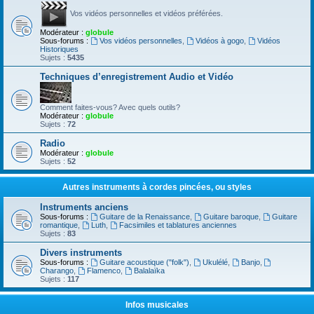
Vos vidéos personnelles et vidéos préférées.
Modérateur :
globule
Sous-forums :
Vos vidéos personnelles
,
Vidéos à gogo
,
Vidéos
Historiques
Sujets :
5435
Techniques d’enregistrement Audio et Vidéo
Comment faites-vous? Avec quels outils?
Modérateur :
globule
Sujets :
72
Radio
Modérateur :
globule
Sujets :
52
Autres instruments à cordes pincées, ou styles
Instruments anciens
Sous-forums :
Guitare de la Renaissance
,
Guitare baroque
,
Guitare
romantique
,
Luth
,
Facsimiles et tablatures anciennes
Sujets :
83
Divers instruments
Sous-forums :
Guitare acoustique ("folk")
,
Ukulélé
,
Banjo
,
Charango
,
Flamenco
,
Balalaïka
Sujets :
117
Infos musicales