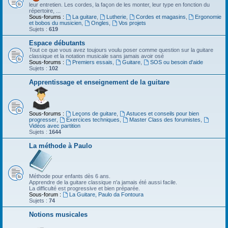
leur entretien. Les cordes, la façon de les monter, leur type en fonction du
répertoire, ...
Sous-forums :
La guitare
,
Lutherie
,
Cordes et magasins
,
Ergonomie
et bobos du musicien
,
Ongles
,
Vos projets
Sujets :
619
Espace débutants
Tout ce que vous avez toujours voulu poser comme question sur la guitare
classique et la notation musicale sans jamais avoir osé
Sous-forums :
Premiers essais
,
Guitare
,
SOS ou besoin d'aide
Sujets :
102
Apprentissage et enseignement de la guitare
Sous-forums :
Leçons de guitare
,
Astuces et conseils pour bien
progresser
,
Exercices techniques
,
Master Class des forumistes
,
Vidéos avec partition
Sujets :
1644
La méthode à Paulo
Méthode pour enfants dès 6 ans.
Apprendre de la guitare classique n'a jamais été aussi facile.
La difficulté est progressive et bien préparée.
Sous-forum :
La Guitare, Paulo da Fontoura
Sujets :
74
Notions musicales