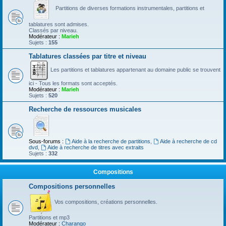
Partitions de diverses formations instrumentales, partitions et
tablatures sont admises.
Classés par niveau.
Modérateur :
Marieh
Sujets :
155
Tablatures classées par titre et niveau
Les partitions et tablatures appartenant au domaine public se trouvent
ici - Tous les formats sont acceptés.
Modérateur :
Marieh
Sujets :
520
Recherche de ressources musicales
Sous-forums :
Aide à la recherche de partitions
,
Aide à recherche de cd
dvd
,
Aide à recherche de titres avec extraits
Sujets :
332
Compositions
Compositions personnelles
Vos compositions, créations personnelles.
Partitions et mp3
Modérateur :
Charango