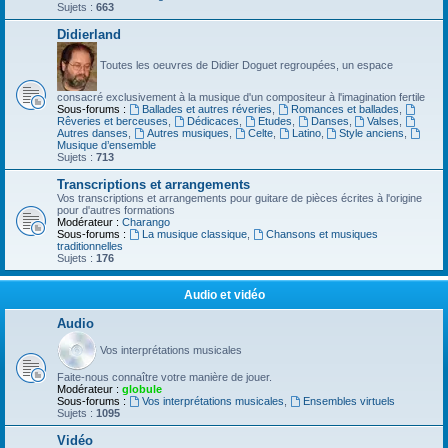
Sujets :
663
Didierland
Toutes les oeuvres de Didier Doguet regroupées, un espace
consacré exclusivement à la musique d'un compositeur à l'imagination fertile
Sous-forums :
Ballades et autres réveries
,
Romances et ballades
,
Rêveries et berceuses
,
Dédicaces
,
Etudes
,
Danses
,
Valses
,
Autres danses
,
Autres musiques
,
Celte
,
Latino
,
Style anciens
,
Musique d’ensemble
Sujets :
713
Transcriptions et arrangements
Vos transcriptions et arrangements pour guitare de pièces écrites à l'origine
pour d'autres formations
Modérateur :
Charango
Sous-forums :
La musique classique
,
Chansons et musiques
traditionnelles
Sujets :
176
Audio et vidéo
Audio
Vos interprétations musicales
Faite-nous connaître votre manière de jouer.
Modérateur :
globule
Sous-forums :
Vos interprétations musicales
,
Ensembles virtuels
Sujets :
1095
Vidéo