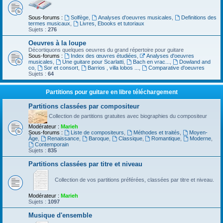
Sous-forums :
Solfège
,
Analyses d'oeuvres musicales
,
Definitions des
termes musicaux
,
Livres, Ebooks et tutoriaux
Sujets :
276
Oeuvres à la loupe
Décortiquons quelques oeuvres du grand répertoire pour guitare
Sous-forums :
Index des œuvres étudiées
,
Analyses d'oeuvres
musicales
,
Une guitare pour Scarlatti
,
Bach en vrac...
,
Dowland and
co
,
Sor et consort
,
Barrios , villa lobos ...
,
Comparative d'oeuvres
Sujets :
64
Partitions pour guitare en libre téléchargement
Partitions classées par compositeur
Collection de partitions gratuites avec biographies du compositeur
Modérateur :
Marieh
Sous-forums :
Liste de compositeurs
,
Méthodes et traités
,
Moyen-
Âge
,
Renaissance
,
Baroque
,
Classique
,
Romantique
,
Moderne
,
Contemporain
Sujets :
835
Partitions classées par titre et niveau
Collection de vos partitions préférées, classées par titre et niveau.
Modérateur :
Marieh
Sujets :
1097
Musique d'ensemble