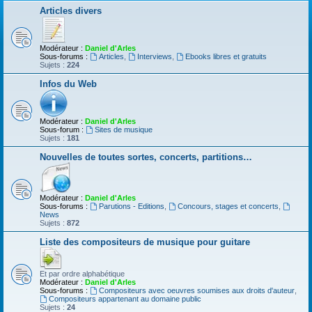
Articles divers
Modérateur :
Daniel d'Arles
Sous-forums :
Articles
,
Interviews
,
Ebooks libres et gratuits
Sujets :
224
Infos du Web
Modérateur :
Daniel d'Arles
Sous-forum :
Sites de musique
Sujets :
181
Nouvelles de toutes sortes, concerts, partitions…
Modérateur :
Daniel d'Arles
Sous-forums :
Parutions - Editions
,
Concours, stages et concerts
,
News
Sujets :
872
Liste des compositeurs de musique pour guitare
Et par ordre alphabétique
Modérateur :
Daniel d'Arles
Sous-forums :
Compositeurs avec oeuvres soumises aux droits d'auteur
,
Compositeurs appartenant au domaine public
Sujets :
24