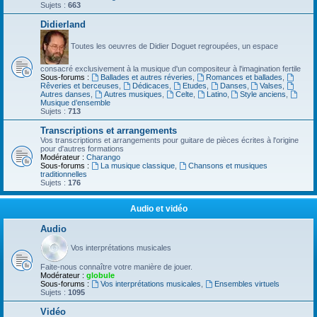
Sujets :
663
Didierland
Toutes les oeuvres de Didier Doguet regroupées, un espace
consacré exclusivement à la musique d'un compositeur à l'imagination fertile
Sous-forums :
Ballades et autres réveries
,
Romances et ballades
,
Rêveries et berceuses
,
Dédicaces
,
Etudes
,
Danses
,
Valses
,
Autres danses
,
Autres musiques
,
Celte
,
Latino
,
Style anciens
,
Musique d’ensemble
Sujets :
713
Transcriptions et arrangements
Vos transcriptions et arrangements pour guitare de pièces écrites à l'origine
pour d'autres formations
Modérateur :
Charango
Sous-forums :
La musique classique
,
Chansons et musiques
traditionnelles
Sujets :
176
Audio et vidéo
Audio
Vos interprétations musicales
Faite-nous connaître votre manière de jouer.
Modérateur :
globule
Sous-forums :
Vos interprétations musicales
,
Ensembles virtuels
Sujets :
1095
Vidéo