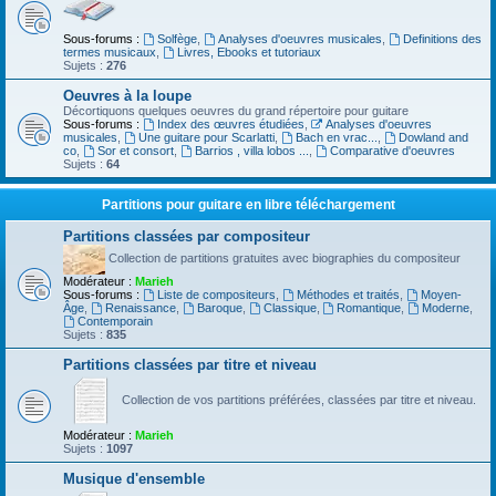
Sous-forums :
Solfège
,
Analyses d'oeuvres musicales
,
Definitions des
termes musicaux
,
Livres, Ebooks et tutoriaux
Sujets :
276
Oeuvres à la loupe
Décortiquons quelques oeuvres du grand répertoire pour guitare
Sous-forums :
Index des œuvres étudiées
,
Analyses d'oeuvres
musicales
,
Une guitare pour Scarlatti
,
Bach en vrac...
,
Dowland and
co
,
Sor et consort
,
Barrios , villa lobos ...
,
Comparative d'oeuvres
Sujets :
64
Partitions pour guitare en libre téléchargement
Partitions classées par compositeur
Collection de partitions gratuites avec biographies du compositeur
Modérateur :
Marieh
Sous-forums :
Liste de compositeurs
,
Méthodes et traités
,
Moyen-
Âge
,
Renaissance
,
Baroque
,
Classique
,
Romantique
,
Moderne
,
Contemporain
Sujets :
835
Partitions classées par titre et niveau
Collection de vos partitions préférées, classées par titre et niveau.
Modérateur :
Marieh
Sujets :
1097
Musique d'ensemble