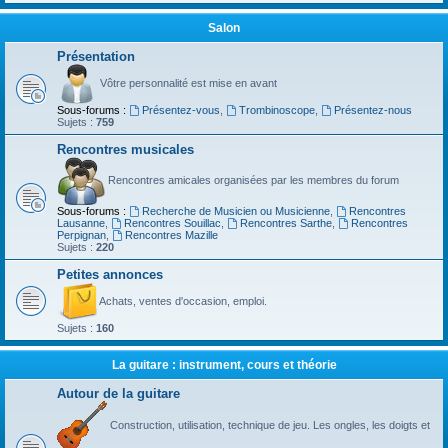
Salon
Présentation
Vôtre personnalité est mise en avant
Sous-forums :
Présentez-vous
,
Trombinoscope
,
Présentez-nous
Sujets :
759
Rencontres musicales
Rencontres amicales organisées par les membres du forum
Sous-forums :
Recherche de Musicien ou Musicienne
,
Rencontres
Lausanne
,
Rencontres Souillac
,
Rencontres Sarthe
,
Rencontres
Perpignan
,
Rencontres Mazille
Sujets :
220
Petites annonces
Achats, ventes d'occasion, emploi.
Sujets :
160
La guitare : instrument, cours et théorie
Autour de la guitare
Construction, utilisation, technique de jeu. Les ongles, les doigts et