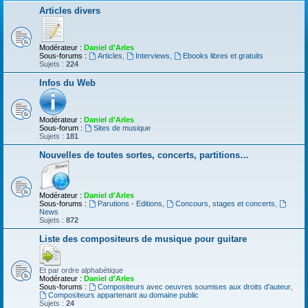
Articles divers
Modérateur :
Daniel d'Arles
Sous-forums :
Articles
,
Interviews
,
Ebooks libres et gratuits
Sujets :
224
Infos du Web
Modérateur :
Daniel d'Arles
Sous-forum :
Sites de musique
Sujets :
181
Nouvelles de toutes sortes, concerts, partitions…
Modérateur :
Daniel d'Arles
Sous-forums :
Parutions - Editions
,
Concours, stages et concerts
,
News
Sujets :
872
Liste des compositeurs de musique pour guitare
Et par ordre alphabétique
Modérateur :
Daniel d'Arles
Sous-forums :
Compositeurs avec oeuvres soumises aux droits d'auteur
,
Compositeurs appartenant au domaine public
Sujets :
24