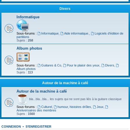
Divers
Informatique
Sous-forums :
Informatique
,
Aide informatique.
,
Logiciels d'édition de
partitions
Sujets :
258
Album photos
Sous-forums :
Guitares & Co
,
Pour le plaisir des yeux
,
Divers
,
Album photos
Sujets :
113
Autour de la machine à café
Autour de la machine à café
bla...bla...bla... les sujets qui ne sont pas liés à la guitare classique
Sous-forums :
Culturel
,
humour, histoires drôles
,
Jeux
,
Anniversaires des membres
Sujets :
1560
CONNEXION
•
S’ENREGISTRER