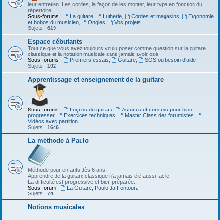
leur entretien. Les cordes, la façon de les monter, leur type en fonction du
répertoire, ...
Sous-forums :
La guitare
,
Lutherie
,
Cordes et magasins
,
Ergonomie
et bobos du musicien
,
Ongles
,
Vos projets
Sujets :
619
Espace débutants
Tout ce que vous avez toujours voulu poser comme question sur la guitare
classique et la notation musicale sans jamais avoir osé
Sous-forums :
Premiers essais
,
Guitare
,
SOS ou besoin d'aide
Sujets :
102
Apprentissage et enseignement de la guitare
Sous-forums :
Leçons de guitare
,
Astuces et conseils pour bien
progresser
,
Exercices techniques
,
Master Class des forumistes
,
Vidéos avec partition
Sujets :
1646
La méthode à Paulo
Méthode pour enfants dès 6 ans.
Apprendre de la guitare classique n'a jamais été aussi facile.
La difficulté est progressive et bien préparée.
Sous-forum :
La Guitare, Paulo da Fontoura
Sujets :
74
Notions musicales