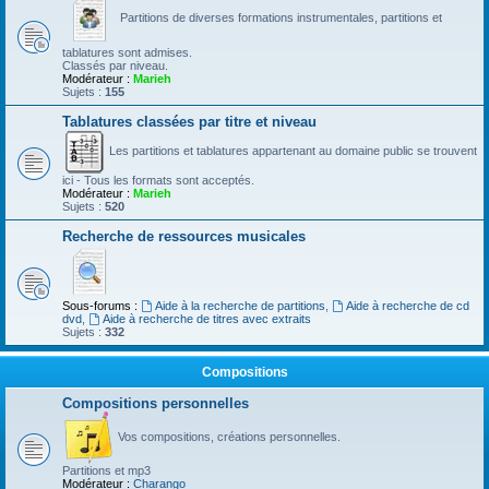
Partitions de diverses formations instrumentales, partitions et
tablatures sont admises.
Classés par niveau.
Modérateur :
Marieh
Sujets :
155
Tablatures classées par titre et niveau
Les partitions et tablatures appartenant au domaine public se trouvent
ici - Tous les formats sont acceptés.
Modérateur :
Marieh
Sujets :
520
Recherche de ressources musicales
Sous-forums :
Aide à la recherche de partitions
,
Aide à recherche de cd
dvd
,
Aide à recherche de titres avec extraits
Sujets :
332
Compositions
Compositions personnelles
Vos compositions, créations personnelles.
Partitions et mp3
Modérateur :
Charango