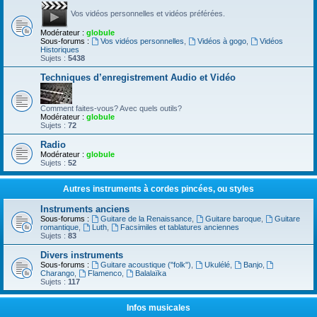
Vos vidéos personnelles et vidéos préférées.
Modérateur :
globule
Sous-forums :
Vos vidéos personnelles
,
Vidéos à gogo
,
Vidéos
Historiques
Sujets :
5438
Techniques d’enregistrement Audio et Vidéo
Comment faites-vous? Avec quels outils?
Modérateur :
globule
Sujets :
72
Radio
Modérateur :
globule
Sujets :
52
Autres instruments à cordes pincées, ou styles
Instruments anciens
Sous-forums :
Guitare de la Renaissance
,
Guitare baroque
,
Guitare
romantique
,
Luth
,
Facsimiles et tablatures anciennes
Sujets :
83
Divers instruments
Sous-forums :
Guitare acoustique ("folk")
,
Ukulélé
,
Banjo
,
Charango
,
Flamenco
,
Balalaïka
Sujets :
117
Infos musicales