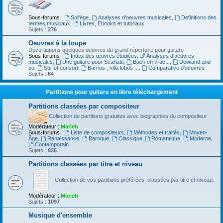
Sous-forums :
Solfège
,
Analyses d'oeuvres musicales
,
Definitions des
termes musicaux
,
Livres, Ebooks et tutoriaux
Sujets :
276
Oeuvres à la loupe
Décortiquons quelques oeuvres du grand répertoire pour guitare
Sous-forums :
Index des œuvres étudiées
,
Analyses d'oeuvres
musicales
,
Une guitare pour Scarlatti
,
Bach en vrac...
,
Dowland and
co
,
Sor et consort
,
Barrios , villa lobos ...
,
Comparative d'oeuvres
Sujets :
64
Partitions pour guitare en libre téléchargement
Partitions classées par compositeur
Collection de partitions gratuites avec biographies du compositeur
Modérateur :
Marieh
Sous-forums :
Liste de compositeurs
,
Méthodes et traités
,
Moyen-
Âge
,
Renaissance
,
Baroque
,
Classique
,
Romantique
,
Moderne
,
Contemporain
Sujets :
835
Partitions classées par titre et niveau
Collection de vos partitions préférées, classées par titre et niveau.
Modérateur :
Marieh
Sujets :
1097
Musique d'ensemble