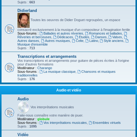
Sujets :
663
Didierland
Toutes les oeuvres de Didier Doguet regroupées, un espace
consacré exclusivement à la musique d'un compositeur à l'imagination fertile
Sous-forums :
Ballades et autres réveries
,
Romances et ballades
,
Rêveries et berceuses
,
Dédicaces
,
Etudes
,
Danses
,
Valses
,
Autres danses
,
Autres musiques
,
Celte
,
Latino
,
Style anciens
,
Musique d’ensemble
Sujets :
713
Transcriptions et arrangements
Vos transcriptions et arrangements pour guitare de pièces écrites à l'origine
pour d'autres formations
Modérateur :
Charango
Sous-forums :
La musique classique
,
Chansons et musiques
traditionnelles
Sujets :
176
Audio et vidéo
Audio
Vos interprétations musicales
Faite-nous connaître votre manière de jouer.
Modérateur :
globule
Sous-forums :
Vos interprétations musicales
,
Ensembles virtuels
Sujets :
1095
Vidéo