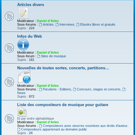
Articles divers
Modérateur :
Daniel d'Arles
Sous-forums :
Articles
,
Interviews
,
Ebooks libres et gratuits
Sujets :
224
Infos du Web
Modérateur :
Daniel d'Arles
Sous-forum :
Sites de musique
Sujets :
181
Nouvelles de toutes sortes, concerts, partitions…
Modérateur :
Daniel d'Arles
Sous-forums :
Parutions - Editions
,
Concours, stages et concerts
,
News
Sujets :
872
Liste des compositeurs de musique pour guitare
Et par ordre alphabétique
Modérateur :
Daniel d'Arles
Sous-forums :
Compositeurs avec oeuvres soumises aux droits d'auteur
,
Compositeurs appartenant au domaine public
Sujets :
24