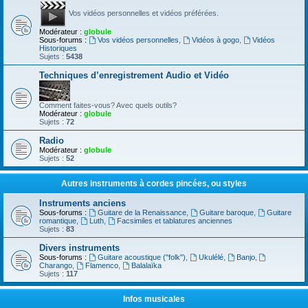
Vos vidéos personnelles et vidéos préférées.
Modérateur :
globule
Sous-forums :
Vos vidéos personnelles
,
Vidéos à gogo
,
Vidéos
Historiques
Sujets :
5438
Techniques d’enregistrement Audio et Vidéo
Comment faites-vous? Avec quels outils?
Modérateur :
globule
Sujets :
72
Radio
Modérateur :
globule
Sujets :
52
Autres instruments à cordes pincées, ou styles
Instruments anciens
Sous-forums :
Guitare de la Renaissance
,
Guitare baroque
,
Guitare
romantique
,
Luth
,
Facsimiles et tablatures anciennes
Sujets :
83
Divers instruments
Sous-forums :
Guitare acoustique ("folk")
,
Ukulélé
,
Banjo
,
Charango
,
Flamenco
,
Balalaïka
Sujets :
117
Infos musicales