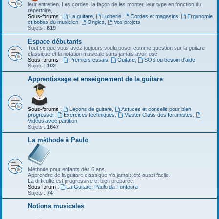
leur entretien. Les cordes, la façon de les monter, leur type en fonction du
répertoire, ...
Sous-forums :
La guitare
,
Lutherie
,
Cordes et magasins
,
Ergonomie
et bobos du musicien
,
Ongles
,
Vos projets
Sujets :
619
Espace débutants
Tout ce que vous avez toujours voulu poser comme question sur la guitare
classique et la notation musicale sans jamais avoir osé
Sous-forums :
Premiers essais
,
Guitare
,
SOS ou besoin d'aide
Sujets :
102
Apprentissage et enseignement de la guitare
Sous-forums :
Leçons de guitare
,
Astuces et conseils pour bien
progresser
,
Exercices techniques
,
Master Class des forumistes
,
Vidéos avec partition
Sujets :
1647
La méthode à Paulo
Méthode pour enfants dès 6 ans.
Apprendre de la guitare classique n'a jamais été aussi facile.
La difficulté est progressive et bien préparée.
Sous-forum :
La Guitare, Paulo da Fontoura
Sujets :
74
Notions musicales