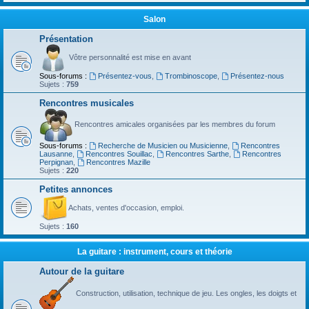
Salon
Présentation
Vôtre personnalité est mise en avant
Sous-forums :
Présentez-vous
,
Trombinoscope
,
Présentez-nous
Sujets :
759
Rencontres musicales
Rencontres amicales organisées par les membres du forum
Sous-forums :
Recherche de Musicien ou Musicienne
,
Rencontres
Lausanne
,
Rencontres Souillac
,
Rencontres Sarthe
,
Rencontres
Perpignan
,
Rencontres Mazille
Sujets :
220
Petites annonces
Achats, ventes d'occasion, emploi.
Sujets :
160
La guitare : instrument, cours et théorie
Autour de la guitare
Construction, utilisation, technique de jeu. Les ongles, les doigts et