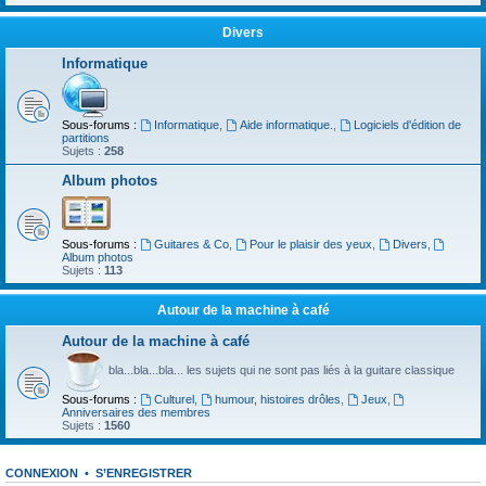
Divers
Informatique
Sous-forums :
Informatique
,
Aide informatique.
,
Logiciels d'édition de
partitions
Sujets :
258
Album photos
Sous-forums :
Guitares & Co
,
Pour le plaisir des yeux
,
Divers
,
Album photos
Sujets :
113
Autour de la machine à café
Autour de la machine à café
bla...bla...bla... les sujets qui ne sont pas liés à la guitare classique
Sous-forums :
Culturel
,
humour, histoires drôles
,
Jeux
,
Anniversaires des membres
Sujets :
1560
CONNEXION
•
S’ENREGISTRER