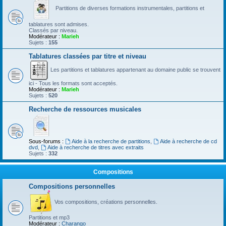
Partitions de diverses formations instrumentales, partitions et
tablatures sont admises.
Classés par niveau.
Modérateur :
Marieh
Sujets :
155
Tablatures classées par titre et niveau
Les partitions et tablatures appartenant au domaine public se trouvent
ici - Tous les formats sont acceptés.
Modérateur :
Marieh
Sujets :
520
Recherche de ressources musicales
Sous-forums :
Aide à la recherche de partitions
,
Aide à recherche de cd
dvd
,
Aide à recherche de titres avec extraits
Sujets :
332
Compositions
Compositions personnelles
Vos compositions, créations personnelles.
Partitions et mp3
Modérateur :
Charango