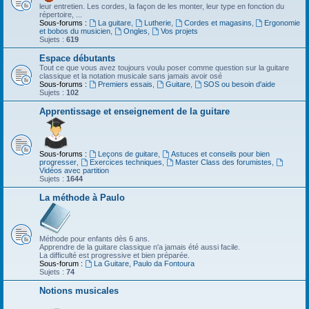
leur entretien. Les cordes, la façon de les monter, leur type en fonction du
répertoire, ...
Sous-forums :
La guitare
,
Lutherie
,
Cordes et magasins
,
Ergonomie
et bobos du musicien
,
Ongles
,
Vos projets
Sujets :
619
Espace débutants
Tout ce que vous avez toujours voulu poser comme question sur la guitare
classique et la notation musicale sans jamais avoir osé
Sous-forums :
Premiers essais
,
Guitare
,
SOS ou besoin d'aide
Sujets :
102
Apprentissage et enseignement de la guitare
Sous-forums :
Leçons de guitare
,
Astuces et conseils pour bien
progresser
,
Exercices techniques
,
Master Class des forumistes
,
Vidéos avec partition
Sujets :
1644
La méthode à Paulo
Méthode pour enfants dès 6 ans.
Apprendre de la guitare classique n'a jamais été aussi facile.
La difficulté est progressive et bien préparée.
Sous-forum :
La Guitare, Paulo da Fontoura
Sujets :
74
Notions musicales