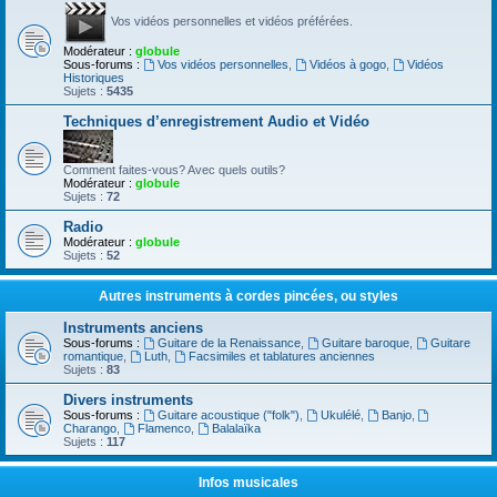
Vos vidéos personnelles et vidéos préférées.
Modérateur :
globule
Sous-forums :
Vos vidéos personnelles
,
Vidéos à gogo
,
Vidéos
Historiques
Sujets :
5435
Techniques d’enregistrement Audio et Vidéo
Comment faites-vous? Avec quels outils?
Modérateur :
globule
Sujets :
72
Radio
Modérateur :
globule
Sujets :
52
Autres instruments à cordes pincées, ou styles
Instruments anciens
Sous-forums :
Guitare de la Renaissance
,
Guitare baroque
,
Guitare
romantique
,
Luth
,
Facsimiles et tablatures anciennes
Sujets :
83
Divers instruments
Sous-forums :
Guitare acoustique ("folk")
,
Ukulélé
,
Banjo
,
Charango
,
Flamenco
,
Balalaïka
Sujets :
117
Infos musicales