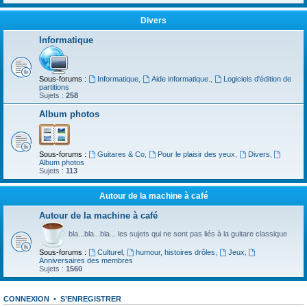
Divers
Informatique
Sous-forums :
Informatique
,
Aide informatique.
,
Logiciels d'édition de
partitions
Sujets :
258
Album photos
Sous-forums :
Guitares & Co
,
Pour le plaisir des yeux
,
Divers
,
Album photos
Sujets :
113
Autour de la machine à café
Autour de la machine à café
bla...bla...bla... les sujets qui ne sont pas liés à la guitare classique
Sous-forums :
Culturel
,
humour, histoires drôles
,
Jeux
,
Anniversaires des membres
Sujets :
1560
CONNEXION
•
S’ENREGISTRER