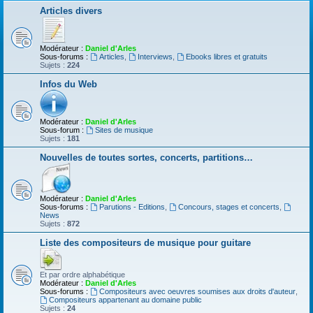
Articles divers
Modérateur :
Daniel d'Arles
Sous-forums :
Articles
,
Interviews
,
Ebooks libres et gratuits
Sujets :
224
Infos du Web
Modérateur :
Daniel d'Arles
Sous-forum :
Sites de musique
Sujets :
181
Nouvelles de toutes sortes, concerts, partitions…
Modérateur :
Daniel d'Arles
Sous-forums :
Parutions - Editions
,
Concours, stages et concerts
,
News
Sujets :
872
Liste des compositeurs de musique pour guitare
Et par ordre alphabétique
Modérateur :
Daniel d'Arles
Sous-forums :
Compositeurs avec oeuvres soumises aux droits d'auteur
,
Compositeurs appartenant au domaine public
Sujets :
24