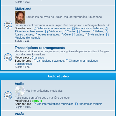
Sujets :
663
Didierland
Toutes les oeuvres de Didier Doguet regroupées, un espace
consacré exclusivement à la musique d'un compositeur à l'imagination fertile
Sous-forums :
Ballades et autres réveries
,
Romances et ballades
,
Rêveries et berceuses
,
Dédicaces
,
Etudes
,
Danses
,
Valses
,
Autres danses
,
Autres musiques
,
Celte
,
Latino
,
Style anciens
,
Musique d’ensemble
Sujets :
713
Transcriptions et arrangements
Vos transcriptions et arrangements pour guitare de pièces écrites à l'origine
pour d'autres formations
Modérateur :
Charango
Sous-forums :
La musique classique
,
Chansons et musiques
traditionnelles
Sujets :
176
Audio et vidéo
Audio
Vos interprétations musicales
Faite-nous connaître votre manière de jouer.
Modérateur :
globule
Sous-forums :
Vos interprétations musicales
,
Ensembles virtuels
Sujets :
1095
Vidéo