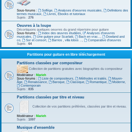
Sous-forums :
Solfège
,
Analyses d'oeuvres musicales
,
Definitions des
termes musicaux
,
Livres, Ebooks et tutoriaux
Sujets :
276
Oeuvres à la loupe
Décortiquons quelques oeuvres du grand répertoire pour guitare
Sous-forums :
Index des œuvres étudiées
,
Analyses d'oeuvres
musicales
,
Une guitare pour Scarlatti
,
Bach en vrac...
,
Dowland and
co
,
Sor et consort
,
Barrios , villa lobos ...
,
Comparative d'oeuvres
Sujets :
64
Partitions pour guitare en libre téléchargement
Partitions classées par compositeur
Collection de partitions gratuites avec biographies du compositeur
Modérateur :
Marieh
Sous-forums :
Liste de compositeurs
,
Méthodes et traités
,
Moyen-
Âge
,
Renaissance
,
Baroque
,
Classique
,
Romantique
,
Moderne
,
Contemporain
Sujets :
835
Partitions classées par titre et niveau
Collection de vos partitions préférées, classées par titre et niveau.
Modérateur :
Marieh
Sujets :
1097
Musique d'ensemble