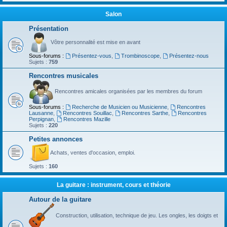
Salon
Présentation
Vôtre personnalité est mise en avant
Sous-forums :
Présentez-vous
,
Trombinoscope
,
Présentez-nous
Sujets :
759
Rencontres musicales
Rencontres amicales organisées par les membres du forum
Sous-forums :
Recherche de Musicien ou Musicienne
,
Rencontres
Lausanne
,
Rencontres Souillac
,
Rencontres Sarthe
,
Rencontres
Perpignan
,
Rencontres Mazille
Sujets :
220
Petites annonces
Achats, ventes d'occasion, emploi.
Sujets :
160
La guitare : instrument, cours et théorie
Autour de la guitare
Construction, utilisation, technique de jeu. Les ongles, les doigts et