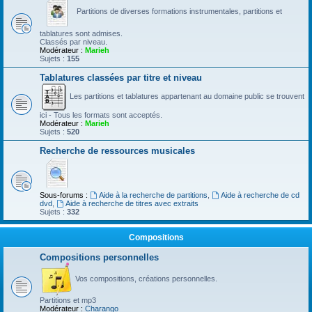
Partitions de diverses formations instrumentales, partitions et
tablatures sont admises.
Classés par niveau.
Modérateur :
Marieh
Sujets :
155
Tablatures classées par titre et niveau
Les partitions et tablatures appartenant au domaine public se trouvent
ici - Tous les formats sont acceptés.
Modérateur :
Marieh
Sujets :
520
Recherche de ressources musicales
Sous-forums :
Aide à la recherche de partitions
,
Aide à recherche de cd
dvd
,
Aide à recherche de titres avec extraits
Sujets :
332
Compositions
Compositions personnelles
Vos compositions, créations personnelles.
Partitions et mp3
Modérateur :
Charango