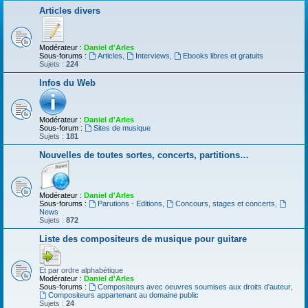
Articles divers
Modérateur :
Daniel d'Arles
Sous-forums :
Articles
,
Interviews
,
Ebooks libres et gratuits
Sujets :
224
Infos du Web
Modérateur :
Daniel d'Arles
Sous-forum :
Sites de musique
Sujets :
181
Nouvelles de toutes sortes, concerts, partitions…
Modérateur :
Daniel d'Arles
Sous-forums :
Parutions - Editions
,
Concours, stages et concerts
,
News
Sujets :
872
Liste des compositeurs de musique pour guitare
Et par ordre alphabétique
Modérateur :
Daniel d'Arles
Sous-forums :
Compositeurs avec oeuvres soumises aux droits d'auteur
,
Compositeurs appartenant au domaine public
Sujets :
24