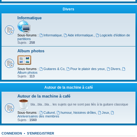
Divers
Informatique
Sous-forums :
Informatique
,
Aide informatique.
,
Logiciels d'édition de
partitions
Sujets :
258
Album photos
Sous-forums :
Guitares & Co
,
Pour le plaisir des yeux
,
Divers
,
Album photos
Sujets :
113
Autour de la machine à café
Autour de la machine à café
bla...bla...bla... les sujets qui ne sont pas liés à la guitare classique
Sous-forums :
Culturel
,
humour, histoires drôles
,
Jeux
,
Anniversaires des membres
Sujets :
1560
CONNEXION
•
S’ENREGISTRER