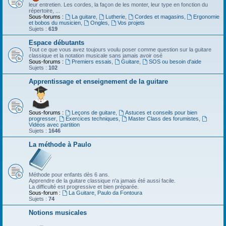
leur entretien. Les cordes, la façon de les monter, leur type en fonction du
répertoire, ...
Sous-forums :
La guitare
,
Lutherie
,
Cordes et magasins
,
Ergonomie
et bobos du musicien
,
Ongles
,
Vos projets
Sujets :
619
Espace débutants
Tout ce que vous avez toujours voulu poser comme question sur la guitare
classique et la notation musicale sans jamais avoir osé
Sous-forums :
Premiers essais
,
Guitare
,
SOS ou besoin d'aide
Sujets :
102
Apprentissage et enseignement de la guitare
Sous-forums :
Leçons de guitare
,
Astuces et conseils pour bien
progresser
,
Exercices techniques
,
Master Class des forumistes
,
Vidéos avec partition
Sujets :
1646
La méthode à Paulo
Méthode pour enfants dès 6 ans.
Apprendre de la guitare classique n'a jamais été aussi facile.
La difficulté est progressive et bien préparée.
Sous-forum :
La Guitare, Paulo da Fontoura
Sujets :
74
Notions musicales