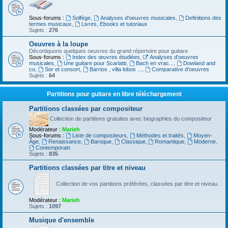
Sous-forums :
Solfège
,
Analyses d'oeuvres musicales
,
Definitions des
termes musicaux
,
Livres, Ebooks et tutoriaux
Sujets :
276
Oeuvres à la loupe
Décortiquons quelques oeuvres du grand répertoire pour guitare
Sous-forums :
Index des œuvres étudiées
,
Analyses d'oeuvres
musicales
,
Une guitare pour Scarlatti
,
Bach en vrac...
,
Dowland and
co
,
Sor et consort
,
Barrios , villa lobos ...
,
Comparative d'oeuvres
Sujets :
64
Partitions pour guitare en libre téléchargement
Partitions classées par compositeur
Collection de partitions gratuites avec biographies du compositeur
Modérateur :
Marieh
Sous-forums :
Liste de compositeurs
,
Méthodes et traités
,
Moyen-
Âge
,
Renaissance
,
Baroque
,
Classique
,
Romantique
,
Moderne
,
Contemporain
Sujets :
835
Partitions classées par titre et niveau
Collection de vos partitions préférées, classées par titre et niveau.
Modérateur :
Marieh
Sujets :
1097
Musique d'ensemble