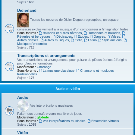
Sujets :
663
Didierland
Toutes les oeuvres de Didier Doguet regroupées, un espace
consacré exclusivement à la musique d'un compositeur à l'imagination fertile
Sous-forums :
Ballades et autres réveries
,
Romances et ballades
,
Rêveries et berceuses
,
Dédicaces
,
Etudes
,
Danses
,
Valses
,
Autres danses
,
Autres musiques
,
Celte
,
Latino
,
Style anciens
,
Musique d’ensemble
Sujets :
713
Transcriptions et arrangements
Vos transcriptions et arrangements pour guitare de pièces écrites à l'origine
pour d'autres formations
Modérateur :
Charango
Sous-forums :
La musique classique
,
Chansons et musiques
traditionnelles
Sujets :
176
Audio et vidéo
Audio
Vos interprétations musicales
Faite-nous connaître votre manière de jouer.
Modérateur :
globule
Sous-forums :
Vos interprétations musicales
,
Ensembles virtuels
Sujets :
1095
Vidéo