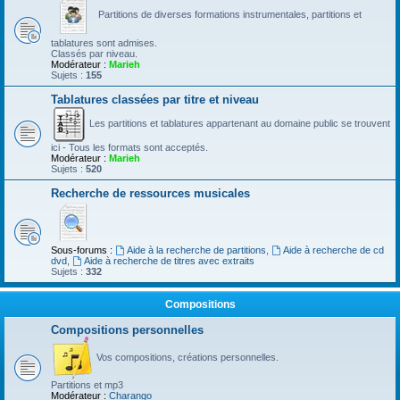
Partitions de diverses formations instrumentales, partitions et
tablatures sont admises.
Classés par niveau.
Modérateur :
Marieh
Sujets :
155
Tablatures classées par titre et niveau
Les partitions et tablatures appartenant au domaine public se trouvent
ici - Tous les formats sont acceptés.
Modérateur :
Marieh
Sujets :
520
Recherche de ressources musicales
Sous-forums :
Aide à la recherche de partitions
,
Aide à recherche de cd
dvd
,
Aide à recherche de titres avec extraits
Sujets :
332
Compositions
Compositions personnelles
Vos compositions, créations personnelles.
Partitions et mp3
Modérateur :
Charango