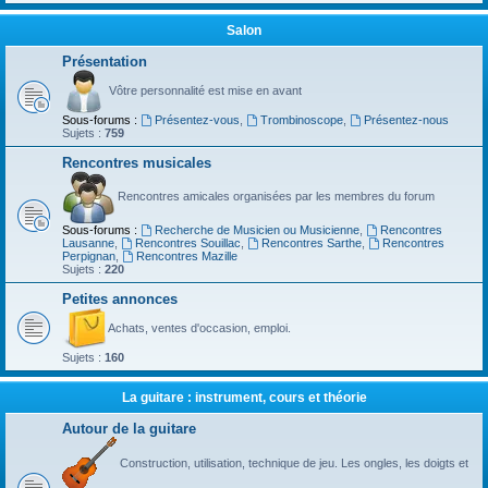
Salon
Présentation
Vôtre personnalité est mise en avant
Sous-forums :
Présentez-vous
,
Trombinoscope
,
Présentez-nous
Sujets :
759
Rencontres musicales
Rencontres amicales organisées par les membres du forum
Sous-forums :
Recherche de Musicien ou Musicienne
,
Rencontres
Lausanne
,
Rencontres Souillac
,
Rencontres Sarthe
,
Rencontres
Perpignan
,
Rencontres Mazille
Sujets :
220
Petites annonces
Achats, ventes d'occasion, emploi.
Sujets :
160
La guitare : instrument, cours et théorie
Autour de la guitare
Construction, utilisation, technique de jeu. Les ongles, les doigts et