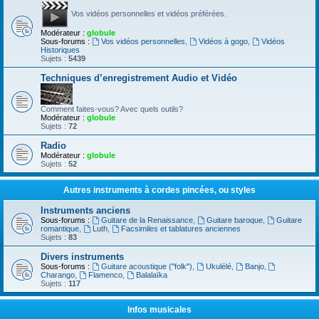
Vos vidéos personnelles et vidéos préférées.
Modérateur :
globule
Sous-forums :
Vos vidéos personnelles
,
Vidéos à gogo
,
Vidéos
Historiques
Sujets :
5439
Techniques d’enregistrement Audio et Vidéo
Comment faites-vous? Avec quels outils?
Modérateur :
globule
Sujets :
72
Radio
Modérateur :
globule
Sujets :
52
Autres instruments à cordes pincées, ou styles
Instruments anciens
Sous-forums :
Guitare de la Renaissance
,
Guitare baroque
,
Guitare
romantique
,
Luth
,
Facsimiles et tablatures anciennes
Sujets :
83
Divers instruments
Sous-forums :
Guitare acoustique ("folk")
,
Ukulélé
,
Banjo
,
Charango
,
Flamenco
,
Balalaïka
Sujets :
117
Infos musicales