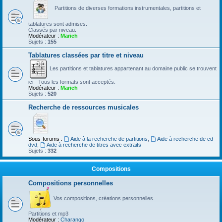
Partitions de diverses formations instrumentales, partitions et
tablatures sont admises.
Classés par niveau.
Modérateur :
Marieh
Sujets :
155
Tablatures classées par titre et niveau
Les partitions et tablatures appartenant au domaine public se trouvent
ici - Tous les formats sont acceptés.
Modérateur :
Marieh
Sujets :
520
Recherche de ressources musicales
Sous-forums :
Aide à la recherche de partitions
,
Aide à recherche de cd
dvd
,
Aide à recherche de titres avec extraits
Sujets :
332
Compositions
Compositions personnelles
Vos compositions, créations personnelles.
Partitions et mp3
Modérateur :
Charango