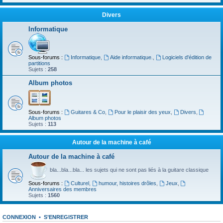
Divers
Informatique
Sous-forums :
Informatique
,
Aide informatique.
,
Logiciels d'édition de
partitions
Sujets :
258
Album photos
Sous-forums :
Guitares & Co
,
Pour le plaisir des yeux
,
Divers
,
Album photos
Sujets :
113
Autour de la machine à café
Autour de la machine à café
bla...bla...bla... les sujets qui ne sont pas liés à la guitare classique
Sous-forums :
Culturel
,
humour, histoires drôles
,
Jeux
,
Anniversaires des membres
Sujets :
1560
CONNEXION
•
S’ENREGISTRER