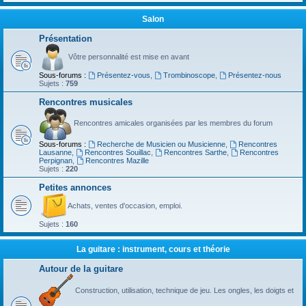
Salon
Présentation
Vôtre personnalité est mise en avant
Sous-forums :
Présentez-vous
,
Trombinoscope
,
Présentez-nous
Sujets :
759
Rencontres musicales
Rencontres amicales organisées par les membres du forum
Sous-forums :
Recherche de Musicien ou Musicienne
,
Rencontres
Lausanne
,
Rencontres Souillac
,
Rencontres Sarthe
,
Rencontres
Perpignan
,
Rencontres Mazille
Sujets :
220
Petites annonces
Achats, ventes d'occasion, emploi.
Sujets :
160
La guitare : instrument, cours et théorie
Autour de la guitare
Construction, utilisation, technique de jeu. Les ongles, les doigts et