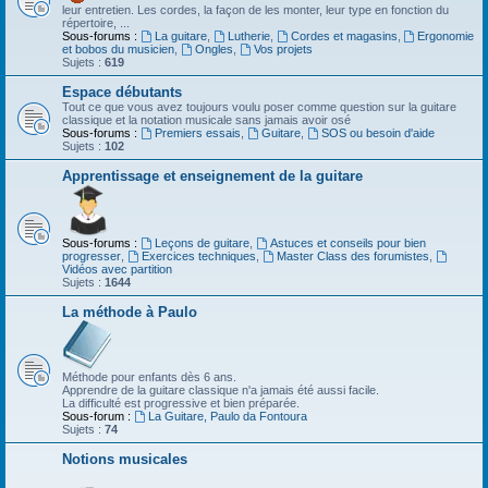
leur entretien. Les cordes, la façon de les monter, leur type en fonction du
répertoire, ...
Sous-forums :
La guitare
,
Lutherie
,
Cordes et magasins
,
Ergonomie
et bobos du musicien
,
Ongles
,
Vos projets
Sujets :
619
Espace débutants
Tout ce que vous avez toujours voulu poser comme question sur la guitare
classique et la notation musicale sans jamais avoir osé
Sous-forums :
Premiers essais
,
Guitare
,
SOS ou besoin d'aide
Sujets :
102
Apprentissage et enseignement de la guitare
Sous-forums :
Leçons de guitare
,
Astuces et conseils pour bien
progresser
,
Exercices techniques
,
Master Class des forumistes
,
Vidéos avec partition
Sujets :
1644
La méthode à Paulo
Méthode pour enfants dès 6 ans.
Apprendre de la guitare classique n'a jamais été aussi facile.
La difficulté est progressive et bien préparée.
Sous-forum :
La Guitare, Paulo da Fontoura
Sujets :
74
Notions musicales