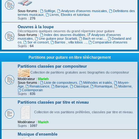
Sous-forums :
Solfège
,
Analyses d'oeuvres musicales
,
Definitions des
termes musicaux
,
Livres, Ebooks et tutoriaux
Sujets :
276
Oeuvres à la loupe
Décortiquons quelques oeuvres du grand répertoire pour guitare
Sous-forums :
Index des œuvres étudiées
,
Analyses d'oeuvres
musicales
,
Une guitare pour Scarlatti
,
Bach en vrac...
,
Dowland and
co
,
Sor et consort
,
Barrios , villa lobos ...
,
Comparative d'oeuvres
Sujets :
64
Partitions pour guitare en libre téléchargement
Partitions classées par compositeur
Collection de partitions gratuites avec biographies du compositeur
Modérateur :
Marieh
Sous-forums :
Liste de compositeurs
,
Méthodes et traités
,
Moyen-
Âge
,
Renaissance
,
Baroque
,
Classique
,
Romantique
,
Moderne
,
Contemporain
Sujets :
835
Partitions classées par titre et niveau
Collection de vos partitions préférées, classées par titre et niveau.
Modérateur :
Marieh
Sujets :
1097
Musique d'ensemble