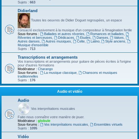
Sujets :
663
Didierland
Toutes les oeuvres de Didier Doguet regroupées, un espace
consacré exclusivement à la musique d'un compositeur à l'imagination fertile
Sous-forums :
Ballades et autres réveries
,
Romances et ballades
,
Rêveries et berceuses
,
Dédicaces
,
Etudes
,
Danses
,
Valses
,
Autres danses
,
Autres musiques
,
Celte
,
Latino
,
Style anciens
,
Musique d’ensemble
Sujets :
713
Transcriptions et arrangements
Vos transcriptions et arrangements pour guitare de pièces écrites à l'origine
pour d'autres formations
Modérateur :
Charango
Sous-forums :
La musique classique
,
Chansons et musiques
traditionnelles
Sujets :
176
Audio et vidéo
Audio
Vos interprétations musicales
Faite-nous connaître votre manière de jouer.
Modérateur :
globule
Sous-forums :
Vos interprétations musicales
,
Ensembles virtuels
Sujets :
1095
Vidéo