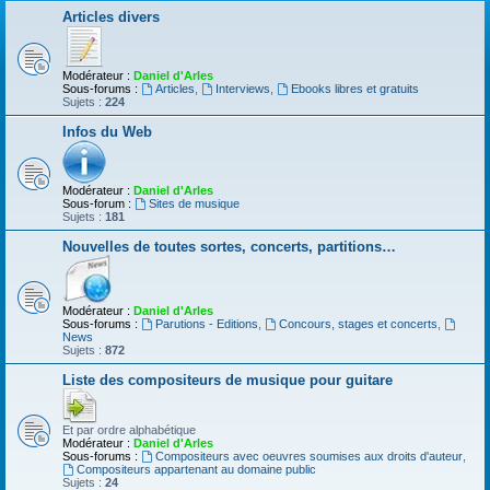
Articles divers
Modérateur :
Daniel d'Arles
Sous-forums :
Articles
,
Interviews
,
Ebooks libres et gratuits
Sujets :
224
Infos du Web
Modérateur :
Daniel d'Arles
Sous-forum :
Sites de musique
Sujets :
181
Nouvelles de toutes sortes, concerts, partitions…
Modérateur :
Daniel d'Arles
Sous-forums :
Parutions - Editions
,
Concours, stages et concerts
,
News
Sujets :
872
Liste des compositeurs de musique pour guitare
Et par ordre alphabétique
Modérateur :
Daniel d'Arles
Sous-forums :
Compositeurs avec oeuvres soumises aux droits d'auteur
,
Compositeurs appartenant au domaine public
Sujets :
24