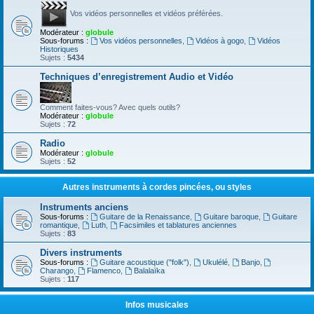
Vos vidéos personnelles et vidéos préférées.
Modérateur :
globule
Sous-forums :
Vos vidéos personnelles
,
Vidéos à gogo
,
Vidéos
Historiques
Sujets :
5434
Techniques d’enregistrement Audio et Vidéo
Comment faites-vous? Avec quels outils?
Modérateur :
globule
Sujets :
72
Radio
Modérateur :
globule
Sujets :
52
Autres instruments à cordes pincées, ou styles
Instruments anciens
Sous-forums :
Guitare de la Renaissance
,
Guitare baroque
,
Guitare
romantique
,
Luth
,
Facsimiles et tablatures anciennes
Sujets :
83
Divers instruments
Sous-forums :
Guitare acoustique ("folk")
,
Ukulélé
,
Banjo
,
Charango
,
Flamenco
,
Balalaïka
Sujets :
117
Infos musicales