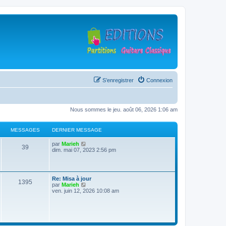
S’enregistrer
Connexion
Nous sommes le jeu. août 06, 2026 1:06 am
MESSAGES
DERNIER MESSAGE
D
V
par
Marieh
M
39
e
o
dim. mai 07, 2023 2:56 pm
r
i
e
n
r
i
l
s
e
e
D
Re: Misa à jour
r
d
M
1395
e
V
par
Marieh
s
m
e
r
o
ven. juin 12, 2026 10:08 am
e
r
e
n
i
s
n
a
i
r
s
i
s
e
l
a
e
g
r
e
g
r
s
m
d
e
m
e