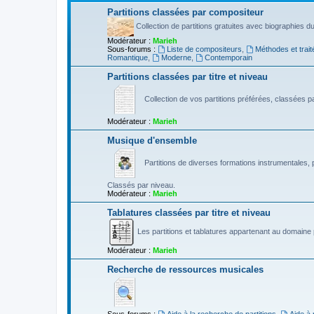
Partitions classées par compositeur
Collection de partitions gratuites avec biographies 
Modérateur :
Marieh
Sous-forums :
Liste de compositeurs
,
Méthodes et trait
Romantique
,
Moderne
,
Contemporain
Partitions classées par titre et niveau
Collection de vos partitions préférées, classées par
Modérateur :
Marieh
Musique d'ensemble
Partitions de diverses formations instrumentales, p
Classés par niveau.
Modérateur :
Marieh
Tablatures classées par titre et niveau
Les partitions et tablatures appartenant au domaine p
Modérateur :
Marieh
Recherche de ressources musicales
Sous-forums :
Aide à la recherche de partitions
,
Aide à