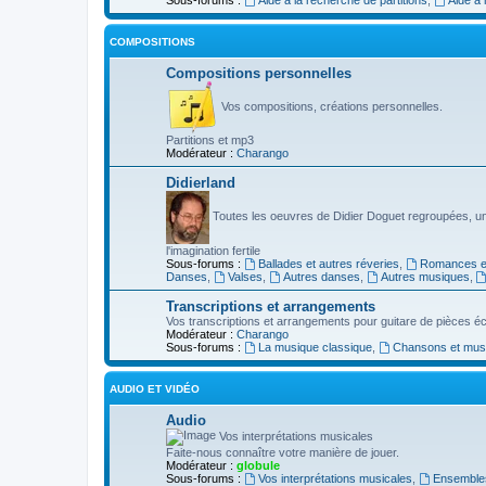
COMPOSITIONS
Compositions personnelles
Vos compositions, créations personnelles.
Partitions et mp3
Modérateur :
Charango
Didierland
Toutes les oeuvres de Didier Doguet regroupées, u
l'imagination fertile
Sous-forums :
Ballades et autres réveries
,
Romances et
Danses
,
Valses
,
Autres danses
,
Autres musiques
,
Transcriptions et arrangements
Vos transcriptions et arrangements pour guitare de pièces écr
Modérateur :
Charango
Sous-forums :
La musique classique
,
Chansons et musiq
AUDIO ET VIDÉO
Audio
Vos interprétations musicales
Faite-nous connaître votre manière de jouer.
Modérateur :
globule
Sous-forums :
Vos interprétations musicales
,
Ensembles