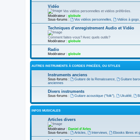
Vidéo
Vos vidéos personnelles et vidéos préférées.
Modérateur :
globule
Sous-forums :
Vos vidéos personnelles
,
Vidéos à gogo
Techniques d’enregistrement Audio et Vidéo
Comment faites-vous? Avec quels outils?
Modérateur :
globule
Radio
Modérateur :
globule
AUTRES INSTRUMENTS À CORDES PINCÉES, OU STYLES
Instruments anciens
Sous-forums :
Guitare de la Renaissance
,
Guitare bar
anciennes
Divers instruments
Sous-forums :
Guitare acoustique ("folk")
,
Ukulélé
,
B
INFOS MUSICALES
Articles divers
Modérateur :
Daniel d'Arles
Sous-forums :
Articles
,
Interviews
,
Ebooks libres et g