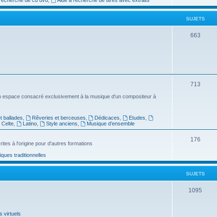
e
SUJETS
t
s
S
663
u
j
e
S
713
t
u
n espace consacré exclusivement à la musique d'un compositeur à
s
j
 ballades
,
Rêveries et berceuses
,
Dédicaces
,
Etudes
,
e
Celte
,
Latino
,
Style anciens
,
Musique d’ensemble
t
S
176
ites à l'origine pour d'autres formations
s
u
ues traditionnelles
j
SUJETS
e
t
S
1095
s
u
 virtuels
j