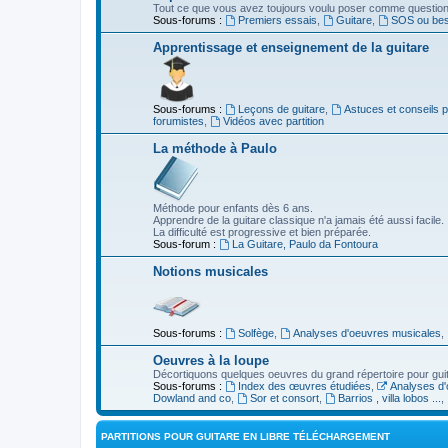
Tout ce que vous avez toujours voulu poser comme question s
Sous-forums :
Premiers essais
,
Guitare
,
SOS ou beso
Apprentissage et enseignement de la guitare
Sous-forums :
Leçons de guitare
,
Astuces et conseils 
forumistes
,
Vidéos avec partition
La méthode à Paulo
Méthode pour enfants dès 6 ans.
Apprendre de la guitare classique n'a jamais été aussi facile.
La difficulté est progressive et bien préparée.
Sous-forum :
La Guitare, Paulo da Fontoura
Notions musicales
Sous-forums :
Solfège
,
Analyses d'oeuvres musicales
,
Oeuvres à la loupe
Décortiquons quelques oeuvres du grand répertoire pour gui
Sous-forums :
Index des œuvres étudiées
,
Analyses d'
Dowland and co
,
Sor et consort
,
Barrios , villa lobos ...
,
PARTITIONS POUR GUITARE EN LIBRE TÉLÉCHARGEMENT