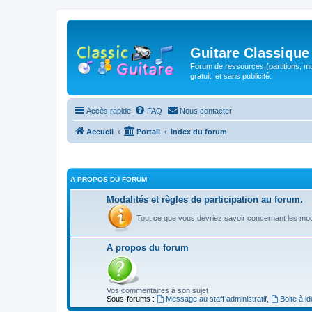
Guitare Classique
Forum de ressources (partitions, mu
gratuit, et sans publicité.
Accès rapide
FAQ
Nous contacter
Accueil
Portail
Index du forum
A PROPOS DU FORUM
Modalités et règles de participation au forum.
Tout ce que vous devriez savoir concernant les moda
A propos du forum
Vos commentaires à son sujet
Sous-forums :
Message au staff administratif
,
Boite à i