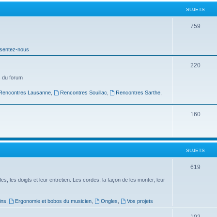
t
SUJETS
s
S
759
u
sentez-nous
j
e
S
220
t
u
 du forum
s
j
Rencontres Lausanne
,
Rencontres Souillac
,
Rencontres Sarthe
,
e
S
160
t
u
s
j
SUJETS
e
t
S
619
s
u
es, les doigts et leur entretien. Les cordes, la façon de les monter, leur
j
ins
,
Ergonomie et bobos du musicien
,
Ongles
,
Vos projets
e
S
102
t