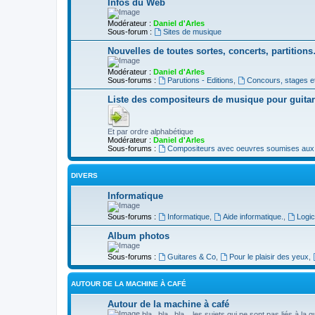
Infos du Web
Modérateur :
Daniel d'Arles
Sous-forum :
Sites de musique
Nouvelles de toutes sortes, concerts, partition
Modérateur :
Daniel d'Arles
Sous-forums :
Parutions - Editions
,
Concours, stages e
Liste des compositeurs de musique pour guita
Et par ordre alphabétique
Modérateur :
Daniel d'Arles
Sous-forums :
Compositeurs avec oeuvres soumises aux d
DIVERS
Informatique
Sous-forums :
Informatique
,
Aide informatique.
,
Logic
Album photos
Sous-forums :
Guitares & Co
,
Pour le plaisir des yeux
,
AUTOUR DE LA MACHINE À CAFÉ
Autour de la machine à café
bla...bla...bla... les sujets qui ne sont pas liés à la 