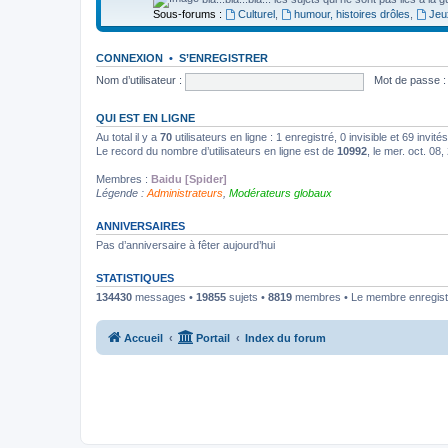
Sous-forums :
Culturel
,
humour, histoires drôles
,
Jeu
CONNEXION
•
S’ENREGISTRER
Nom d’utilisateur :
Mot de passe :
QUI EST EN LIGNE
Au total il y a
70
utilisateurs en ligne : 1 enregistré, 0 invisible et 69 invi
Le record du nombre d’utilisateurs en ligne est de
10992
, le mer. oct. 08
Membres :
Baidu [Spider]
Légende :
Administrateurs
,
Modérateurs globaux
ANNIVERSAIRES
Pas d’anniversaire à fêter aujourd’hui
STATISTIQUES
134430
messages •
19855
sujets •
8819
membres • Le membre enregistr
Accueil
Portail
Index du forum