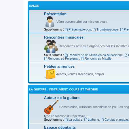
SALON
Présentation
Vôtre personnalité est mise en avant
Sous-forums :
Présentez-vous
,
Trombinoscope
,
Pré
Rencontres musicales
Rencontres amicales organisées par les membres
Sous-forums :
Recherche de Musicien ou Musicienne
,
Rencontres Perpignan
,
Rencontres Mazille
Petites annonces
Achats, ventes d'occasion, emploi.
LA GUITARE : INSTRUMENT, COURS ET THÉORIE
Autour de la guitare
Construction, utilisation, technique de jeu. Les ongl
type en fonction du répertoire, ...
Sous-forums :
La guitare
,
Lutherie
,
Cordes et magas
Espace débutants