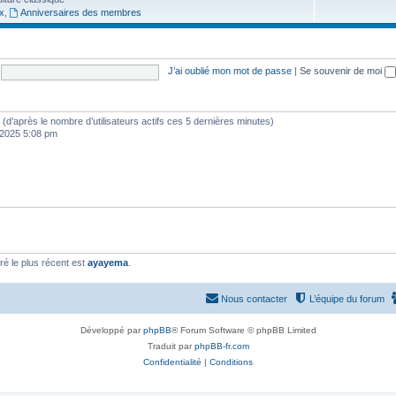
x
,
Anniversaires des membres
u
s
j
e
J’ai oublié mon mot de passe
|
Se souvenir de moi
t
s
tés (d’après le nombre d’utilisateurs actifs ces 5 dernières minutes)
, 2025 5:08 pm
é le plus récent est
ayayema
.
Nous contacter
L’équipe du forum
Développé par
phpBB
® Forum Software © phpBB Limited
Traduit par
phpBB-fr.com
Confidentialité
|
Conditions