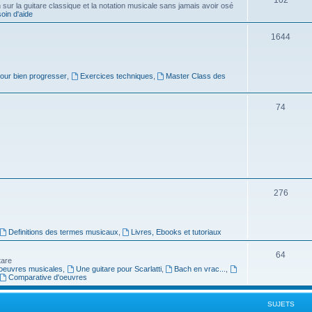
ur la guitare classique et la notation musicale sans jamais avoir osé
in d'aide
u
s
j
S
1644
e
u
t
j
pour bien progresser
,
Exercices techniques
,
Master Class des
s
e
S
74
t
u
s
j
e
t
S
276
s
u
j
Definitions des termes musicaux
,
Livres, Ebooks et tutoriaux
e
S
64
tare
t
oeuvres musicales
,
Une guitare pour Scarlatti
,
Bach en vrac...
,
u
Comparative d'oeuvres
s
j
SUJETS
e