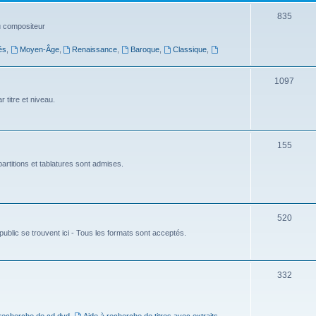
t
S
835
du compositeur
s
u
és
,
Moyen-Âge
,
Renaissance
,
Baroque
,
Classique
,
j
e
S
1097
t
u
 titre et niveau.
s
j
e
S
155
t
u
artitions et tablatures sont admises.
s
j
e
S
520
t
ublic se trouvent ici - Tous les formats sont acceptés.
u
s
j
e
S
332
t
u
s
j
 recherche de cd dvd
,
Aide à recherche de titres avec extraits