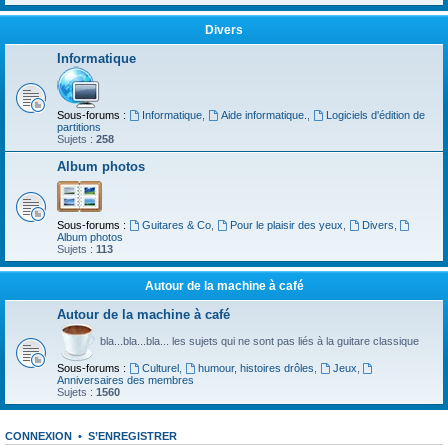
Divers
Informatique
Sous-forums :
Informatique
,
Aide informatique.
,
Logiciels d'édition de
partitions
Sujets :
258
Album photos
Sous-forums :
Guitares & Co
,
Pour le plaisir des yeux
,
Divers
,
Album photos
Sujets :
113
Autour de la machine à café
Autour de la machine à café
bla...bla...bla... les sujets qui ne sont pas liés à la guitare classique
Sous-forums :
Culturel
,
humour, histoires drôles
,
Jeux
,
Anniversaires des membres
Sujets :
1560
CONNEXION
•
S’ENREGISTRER