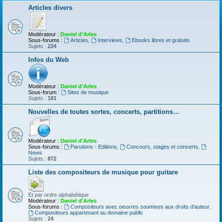
Articles divers
Modérateur :
Daniel d'Arles
Sous-forums :
Articles
,
Interviews
,
Ebooks libres et gratuits
Sujets :
224
Infos du Web
Modérateur :
Daniel d'Arles
Sous-forum :
Sites de musique
Sujets :
181
Nouvelles de toutes sortes, concerts, partitions…
Modérateur :
Daniel d'Arles
Sous-forums :
Parutions - Editions
,
Concours, stages et concerts
,
News
Sujets :
872
Liste des compositeurs de musique pour guitare
Et par ordre alphabétique
Modérateur :
Daniel d'Arles
Sous-forums :
Compositeurs avec oeuvres soumises aux droits d'auteur
,
Compositeurs appartenant au domaine public
Sujets :
24