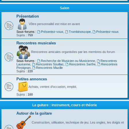
Salon
Présentation
Vôtre personnalité est mise en avant
Sous-forums :
Présentez-vous
,
Trombinoscope
,
Présentez-nous
Sujets :
759
Rencontres musicales
Rencontres amicales organisées par les membres du forum
Sous-forums :
Recherche de Musicien ou Musicienne
,
Rencontres
Lausanne
,
Rencontres Souillac
,
Rencontres Sarthe
,
Rencontres
Perpignan
,
Rencontres Mazille
Sujets :
220
Petites annonces
Achats, ventes d'occasion, emploi.
Sujets :
160
La guitare : instrument, cours et théorie
Autour de la guitare
Construction, utilisation, technique de jeu. Les ongles, les doigts et