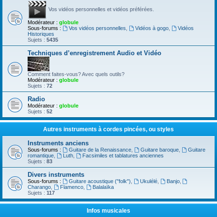
Vos vidéos personnelles et vidéos préférées.
Modérateur :
globule
Sous-forums :
Vos vidéos personnelles
,
Vidéos à gogo
,
Vidéos
Historiques
Sujets :
5435
Techniques d’enregistrement Audio et Vidéo
Comment faites-vous? Avec quels outils?
Modérateur :
globule
Sujets :
72
Radio
Modérateur :
globule
Sujets :
52
Autres instruments à cordes pincées, ou styles
Instruments anciens
Sous-forums :
Guitare de la Renaissance
,
Guitare baroque
,
Guitare
romantique
,
Luth
,
Facsimiles et tablatures anciennes
Sujets :
83
Divers instruments
Sous-forums :
Guitare acoustique ("folk")
,
Ukulélé
,
Banjo
,
Charango
,
Flamenco
,
Balalaïka
Sujets :
117
Infos musicales