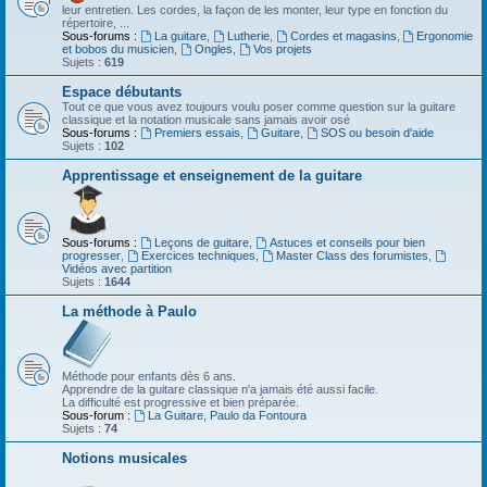
leur entretien. Les cordes, la façon de les monter, leur type en fonction du
répertoire, ...
Sous-forums :
La guitare
,
Lutherie
,
Cordes et magasins
,
Ergonomie
et bobos du musicien
,
Ongles
,
Vos projets
Sujets :
619
Espace débutants
Tout ce que vous avez toujours voulu poser comme question sur la guitare
classique et la notation musicale sans jamais avoir osé
Sous-forums :
Premiers essais
,
Guitare
,
SOS ou besoin d'aide
Sujets :
102
Apprentissage et enseignement de la guitare
Sous-forums :
Leçons de guitare
,
Astuces et conseils pour bien
progresser
,
Exercices techniques
,
Master Class des forumistes
,
Vidéos avec partition
Sujets :
1644
La méthode à Paulo
Méthode pour enfants dès 6 ans.
Apprendre de la guitare classique n'a jamais été aussi facile.
La difficulté est progressive et bien préparée.
Sous-forum :
La Guitare, Paulo da Fontoura
Sujets :
74
Notions musicales