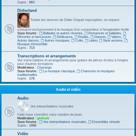
Sujets :
663
Didierland
Toutes les oeuvres de Didier Doguet regroupées, un espace
consacré exclusivement à la musique d'un compositeur à l'imagination fertile
Sous-forums :
Ballades et autres réveries
,
Romances et ballades
,
Rêveries et berceuses
,
Dédicaces
,
Etudes
,
Danses
,
Valses
,
Autres danses
,
Autres musiques
,
Celte
,
Latino
,
Style anciens
,
Musique d’ensemble
Sujets :
713
Transcriptions et arrangements
Vos transcriptions et arrangements pour guitare de pièces écrites à l'origine
pour d'autres formations
Modérateur :
Charango
Sous-forums :
La musique classique
,
Chansons et musiques
traditionnelles
Sujets :
176
Audio et vidéo
Audio
Vos interprétations musicales
Faite-nous connaître votre manière de jouer.
Modérateur :
globule
Sous-forums :
Vos interprétations musicales
,
Ensembles virtuels
Sujets :
1095
Vidéo