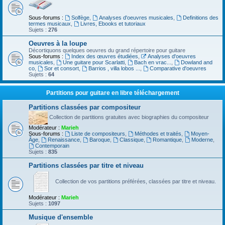
Sous-forums :
Solfège
,
Analyses d'oeuvres musicales
,
Definitions des
termes musicaux
,
Livres, Ebooks et tutoriaux
Sujets :
276
Oeuvres à la loupe
Décortiquons quelques oeuvres du grand répertoire pour guitare
Sous-forums :
Index des œuvres étudiées
,
Analyses d'oeuvres
musicales
,
Une guitare pour Scarlatti
,
Bach en vrac...
,
Dowland and
co
,
Sor et consort
,
Barrios , villa lobos ...
,
Comparative d'oeuvres
Sujets :
64
Partitions pour guitare en libre téléchargement
Partitions classées par compositeur
Collection de partitions gratuites avec biographies du compositeur
Modérateur :
Marieh
Sous-forums :
Liste de compositeurs
,
Méthodes et traités
,
Moyen-
Âge
,
Renaissance
,
Baroque
,
Classique
,
Romantique
,
Moderne
,
Contemporain
Sujets :
835
Partitions classées par titre et niveau
Collection de vos partitions préférées, classées par titre et niveau.
Modérateur :
Marieh
Sujets :
1097
Musique d'ensemble