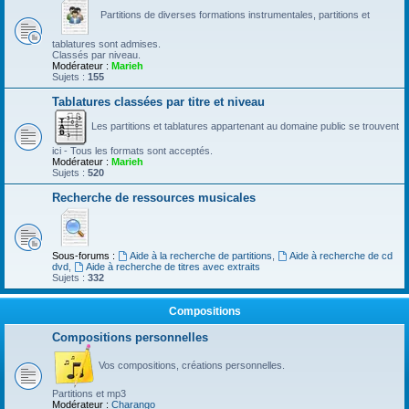
Partitions de diverses formations instrumentales, partitions et
tablatures sont admises.
Classés par niveau.
Modérateur :
Marieh
Sujets :
155
Tablatures classées par titre et niveau
Les partitions et tablatures appartenant au domaine public se trouvent
ici - Tous les formats sont acceptés.
Modérateur :
Marieh
Sujets :
520
Recherche de ressources musicales
Sous-forums :
Aide à la recherche de partitions
,
Aide à recherche de cd
dvd
,
Aide à recherche de titres avec extraits
Sujets :
332
Compositions
Compositions personnelles
Vos compositions, créations personnelles.
Partitions et mp3
Modérateur :
Charango