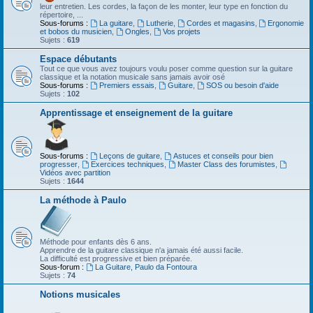
leur entretien. Les cordes, la façon de les monter, leur type en fonction du
répertoire, ...
Sous-forums :
La guitare
,
Lutherie
,
Cordes et magasins
,
Ergonomie
et bobos du musicien
,
Ongles
,
Vos projets
Sujets :
619
Espace débutants
Tout ce que vous avez toujours voulu poser comme question sur la guitare
classique et la notation musicale sans jamais avoir osé
Sous-forums :
Premiers essais
,
Guitare
,
SOS ou besoin d'aide
Sujets :
102
Apprentissage et enseignement de la guitare
Sous-forums :
Leçons de guitare
,
Astuces et conseils pour bien
progresser
,
Exercices techniques
,
Master Class des forumistes
,
Vidéos avec partition
Sujets :
1644
La méthode à Paulo
Méthode pour enfants dès 6 ans.
Apprendre de la guitare classique n'a jamais été aussi facile.
La difficulté est progressive et bien préparée.
Sous-forum :
La Guitare, Paulo da Fontoura
Sujets :
74
Notions musicales