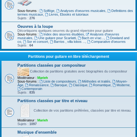
Sous-forums :
Solfège
,
Analyses d'oeuvres musicales
,
Definitions des
termes musicaux
,
Livres, Ebooks et tutoriaux
Sujets :
276
Oeuvres à la loupe
Décortiquons quelques oeuvres du grand répertoire pour guitare
Sous-forums :
Index des œuvres étudiées
,
Analyses d'oeuvres
musicales
,
Une guitare pour Scarlatti
,
Bach en vrac...
,
Dowland and
co
,
Sor et consort
,
Barrios , villa lobos ...
,
Comparative d'oeuvres
Sujets :
64
Partitions pour guitare en libre téléchargement
Partitions classées par compositeur
Collection de partitions gratuites avec biographies du compositeur
Modérateur :
Marieh
Sous-forums :
Liste de compositeurs
,
Méthodes et traités
,
Moyen-
Âge
,
Renaissance
,
Baroque
,
Classique
,
Romantique
,
Moderne
,
Contemporain
Sujets :
835
Partitions classées par titre et niveau
Collection de vos partitions préférées, classées par titre et niveau.
Modérateur :
Marieh
Sujets :
1097
Musique d'ensemble