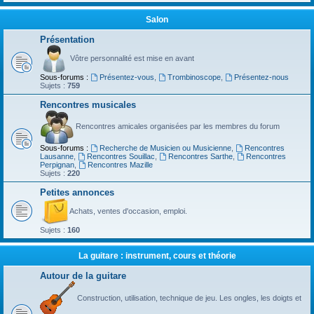
Salon
Présentation
Vôtre personnalité est mise en avant
Sous-forums :
Présentez-vous
,
Trombinoscope
,
Présentez-nous
Sujets :
759
Rencontres musicales
Rencontres amicales organisées par les membres du forum
Sous-forums :
Recherche de Musicien ou Musicienne
,
Rencontres
Lausanne
,
Rencontres Souillac
,
Rencontres Sarthe
,
Rencontres
Perpignan
,
Rencontres Mazille
Sujets :
220
Petites annonces
Achats, ventes d'occasion, emploi.
Sujets :
160
La guitare : instrument, cours et théorie
Autour de la guitare
Construction, utilisation, technique de jeu. Les ongles, les doigts et