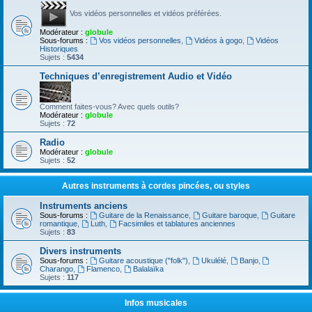
Vos vidéos personnelles et vidéos préférées.
Modérateur :
globule
Sous-forums :
Vos vidéos personnelles
,
Vidéos à gogo
,
Vidéos
Historiques
Sujets :
5434
Techniques d’enregistrement Audio et Vidéo
Comment faites-vous? Avec quels outils?
Modérateur :
globule
Sujets :
72
Radio
Modérateur :
globule
Sujets :
52
Autres instruments à cordes pincées, ou styles
Instruments anciens
Sous-forums :
Guitare de la Renaissance
,
Guitare baroque
,
Guitare
romantique
,
Luth
,
Facsimiles et tablatures anciennes
Sujets :
83
Divers instruments
Sous-forums :
Guitare acoustique ("folk")
,
Ukulélé
,
Banjo
,
Charango
,
Flamenco
,
Balalaïka
Sujets :
117
Infos musicales