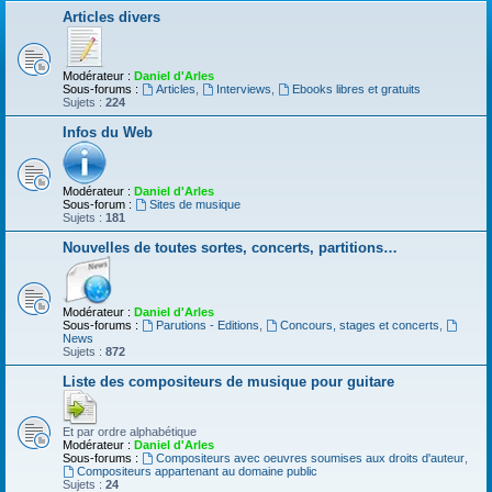
Articles divers
Modérateur :
Daniel d'Arles
Sous-forums :
Articles
,
Interviews
,
Ebooks libres et gratuits
Sujets :
224
Infos du Web
Modérateur :
Daniel d'Arles
Sous-forum :
Sites de musique
Sujets :
181
Nouvelles de toutes sortes, concerts, partitions…
Modérateur :
Daniel d'Arles
Sous-forums :
Parutions - Editions
,
Concours, stages et concerts
,
News
Sujets :
872
Liste des compositeurs de musique pour guitare
Et par ordre alphabétique
Modérateur :
Daniel d'Arles
Sous-forums :
Compositeurs avec oeuvres soumises aux droits d'auteur
,
Compositeurs appartenant au domaine public
Sujets :
24