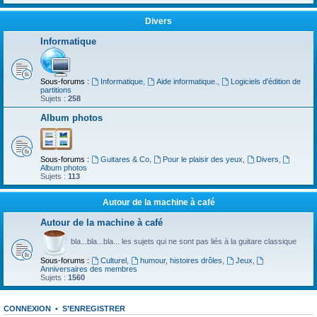
Divers
Informatique
Sous-forums :
Informatique
,
Aide informatique.
,
Logiciels d'édition de
partitions
Sujets :
258
Album photos
Sous-forums :
Guitares & Co
,
Pour le plaisir des yeux
,
Divers
,
Album photos
Sujets :
113
Autour de la machine à café
Autour de la machine à café
bla...bla...bla... les sujets qui ne sont pas liés à la guitare classique
Sous-forums :
Culturel
,
humour, histoires drôles
,
Jeux
,
Anniversaires des membres
Sujets :
1560
CONNEXION
•
S’ENREGISTRER