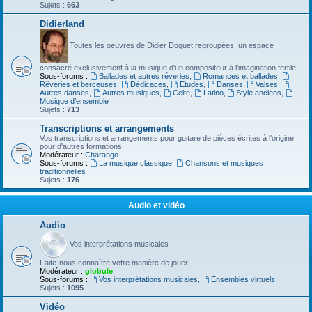
Sujets :
663
Didierland
Toutes les oeuvres de Didier Doguet regroupées, un espace
consacré exclusivement à la musique d'un compositeur à l'imagination fertile
Sous-forums :
Ballades et autres réveries
,
Romances et ballades
,
Rêveries et berceuses
,
Dédicaces
,
Etudes
,
Danses
,
Valses
,
Autres danses
,
Autres musiques
,
Celte
,
Latino
,
Style anciens
,
Musique d’ensemble
Sujets :
713
Transcriptions et arrangements
Vos transcriptions et arrangements pour guitare de pièces écrites à l'origine
pour d'autres formations
Modérateur :
Charango
Sous-forums :
La musique classique
,
Chansons et musiques
traditionnelles
Sujets :
176
Audio et vidéo
Audio
Vos interprétations musicales
Faite-nous connaître votre manière de jouer.
Modérateur :
globule
Sous-forums :
Vos interprétations musicales
,
Ensembles virtuels
Sujets :
1095
Vidéo