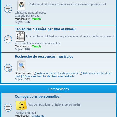
Partitions de diverses formations instrumentales, partitions et
tablatures sont admises.
Classés par niveau.
Modérateur :
Marieh
Sujets :
155
Tablatures classées par titre et niveau
Les partitions et tablatures appartenant au domaine public se trouvent
ici - Tous les formats sont acceptés.
Modérateur :
Marieh
Sujets :
520
Recherche de ressources musicales
Sous-forums :
Aide à la recherche de partitions
,
Aide à recherche de cd
dvd
,
Aide à recherche de titres avec extraits
Sujets :
332
Compositions
Compositions personnelles
Vos compositions, créations personnelles.
Partitions et mp3
Modérateur :
Charango