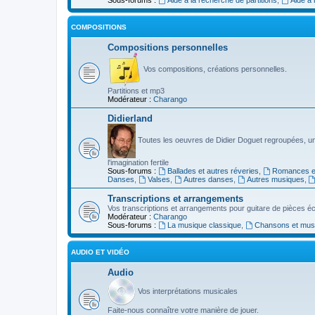
COMPOSITIONS
Compositions personnelles
Vos compositions, créations personnelles.
Partitions et mp3
Modérateur :
Charango
Didierland
Toutes les oeuvres de Didier Doguet regroupées, u
l'imagination fertile
Sous-forums :
Ballades et autres réveries
,
Romances et
Danses
,
Valses
,
Autres danses
,
Autres musiques
,
Transcriptions et arrangements
Vos transcriptions et arrangements pour guitare de pièces écr
Modérateur :
Charango
Sous-forums :
La musique classique
,
Chansons et musiq
AUDIO ET VIDÉO
Audio
Vos interprétations musicales
Faite-nous connaître votre manière de jouer.