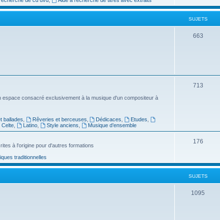
e
SUJETS
t
s
S
663
u
j
e
S
713
t
u
n espace consacré exclusivement à la musique d'un compositeur à
s
j
 ballades
,
Rêveries et berceuses
,
Dédicaces
,
Etudes
,
e
Celte
,
Latino
,
Style anciens
,
Musique d’ensemble
t
S
176
ites à l'origine pour d'autres formations
s
u
ues traditionnelles
j
SUJETS
e
t
S
1095
s
u
j