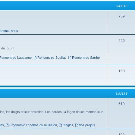
t
SUJETS
s
S
759
u
sentez-nous
j
e
S
220
t
u
 du forum
s
j
Rencontres Lausanne
,
Rencontres Souillac
,
Rencontres Sarthe
,
e
S
160
t
u
s
j
SUJETS
e
t
S
619
s
u
es, les doigts et leur entretien. Les cordes, la façon de les monter, leur
j
ins
,
Ergonomie et bobos du musicien
,
Ongles
,
Vos projets
e
S
102
t