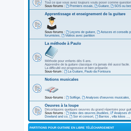
Tout ce que vous avez toujours voulu poser comme question s
Sous-forums :
Premiers essais
,
Guitare
,
SOS ou beso
Apprentissage et enseignement de la guitare
Sous-forums :
Leçons de guitare
,
Astuces et conseils 
forumistes
,
Vidéos avec partition
La méthode à Paulo
Méthode pour enfants dès 6 ans.
Apprendre de la guitare classique n'a jamais été aussi facile.
La difficulté est progressive et bien préparée.
Sous-forum :
La Guitare, Paulo da Fontoura
Notions musicales
Sous-forums :
Solfège
,
Analyses d'oeuvres musicales
,
Oeuvres à la loupe
Décortiquons quelques oeuvres du grand répertoire pour gui
Sous-forums :
Index des œuvres étudiées
,
Analyses d'
Dowland and co
,
Sor et consort
,
Barrios , villa lobos ...
,
PARTITIONS POUR GUITARE EN LIBRE TÉLÉCHARGEMENT