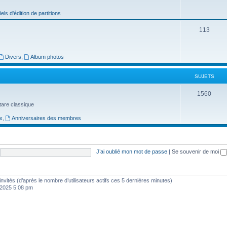
j
iels d'édition de partitions
e
S
113
t
u
s
j
Divers
,
Album photos
e
SUJETS
t
S
1560
s
uitare classique
u
x
,
Anniversaires des membres
j
e
t
J’ai oublié mon mot de passe
|
Se souvenir de moi
s
7 invités (d’après le nombre d’utilisateurs actifs ces 5 dernières minutes)
, 2025 5:08 pm