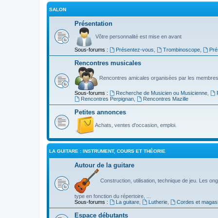
SALON
Présentation
Vôtre personnalité est mise en avant
Sous-forums :
Présentez-vous
,
Trombinoscope
,
Pré
Rencontres musicales
Rencontres amicales organisées par les membres
Sous-forums :
Recherche de Musicien ou Musicienne
,
Rencontres Perpignan
,
Rencontres Mazille
Petites annonces
Achats, ventes d'occasion, emploi.
LA GUITARE : INSTRUMENT, COURS ET THÉORIE
Autour de la guitare
Construction, utilisation, technique de jeu. Les ongl
type en fonction du répertoire, ...
Sous-forums :
La guitare
,
Lutherie
,
Cordes et magas
Espace débutants