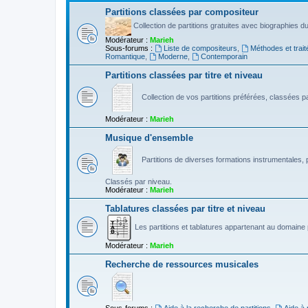
Partitions classées par compositeur
Collection de partitions gratuites avec biographies 
Modérateur :
Marieh
Sous-forums :
Liste de compositeurs
,
Méthodes et trait
Romantique
,
Moderne
,
Contemporain
Partitions classées par titre et niveau
Collection de vos partitions préférées, classées par
Modérateur :
Marieh
Musique d'ensemble
Partitions de diverses formations instrumentales, p
Classés par niveau.
Modérateur :
Marieh
Tablatures classées par titre et niveau
Les partitions et tablatures appartenant au domaine p
Modérateur :
Marieh
Recherche de ressources musicales
Sous-forums :
Aide à la recherche de partitions
,
Aide à