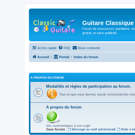
Guitare Classique
Forum de ressources (partitions, mu
gratuit, et sans publicité.
Accès rapide
FAQ
Nous contacter
Accueil
Portail
Index du forum
A PROPOS DU FORUM
Modalités et règles de participation au forum.
Tout ce que vous devriez savoir concernant les moda
A propos du forum
Vos commentaires à son sujet
Sous-forums :
Message au staff administratif
,
Boite à i