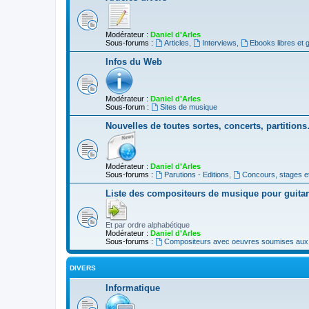
Modérateur :
Daniel d'Arles
Sous-forums :
Articles
,
Interviews
,
Ebooks libres et g
Infos du Web
Modérateur :
Daniel d'Arles
Sous-forum :
Sites de musique
Nouvelles de toutes sortes, concerts, partition
Modérateur :
Daniel d'Arles
Sous-forums :
Parutions - Editions
,
Concours, stages e
Liste des compositeurs de musique pour guita
Et par ordre alphabétique
Modérateur :
Daniel d'Arles
Sous-forums :
Compositeurs avec oeuvres soumises aux d
DIVERS
Informatique