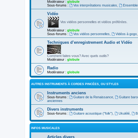
Modérateur :
globule
Sous-forums :
Vos interprétations musicales
,
Ensembles
Vidéo
Vos vidéos personnelles et vidéos préférées.
Modérateur :
globule
Sous-forums :
Vos vidéos personnelles
,
Vidéos à gogo
Techniques d’enregistrement Audio et Vidéo
Comment faites-vous? Avec quels outils?
Modérateur :
globule
Radio
Modérateur :
globule
AUTRES INSTRUMENTS À CORDES PINCÉES, OU STYLES
Instruments anciens
Sous-forums :
Guitare de la Renaissance
,
Guitare bar
anciennes
Divers instruments
Sous-forums :
Guitare acoustique ("folk")
,
Ukulélé
,
B
INFOS MUSICALES
Articles divers