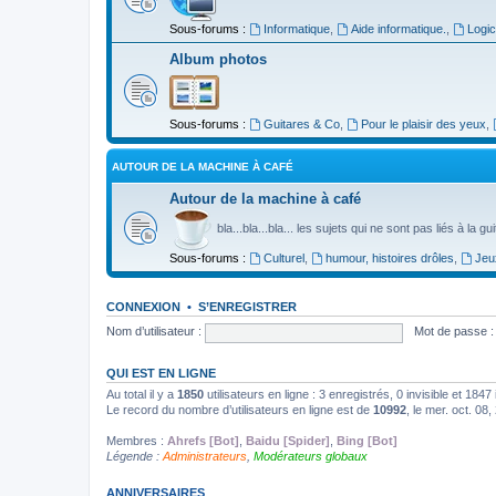
Sous-forums :
Informatique
,
Aide informatique.
,
Logic
Album photos
Sous-forums :
Guitares & Co
,
Pour le plaisir des yeux
,
AUTOUR DE LA MACHINE À CAFÉ
Autour de la machine à café
bla...bla...bla... les sujets qui ne sont pas liés à la g
Sous-forums :
Culturel
,
humour, histoires drôles
,
Jeu
CONNEXION
•
S’ENREGISTRER
Nom d’utilisateur :
Mot de passe :
QUI EST EN LIGNE
Au total il y a
1850
utilisateurs en ligne : 3 enregistrés, 0 invisible et 184
Le record du nombre d’utilisateurs en ligne est de
10992
, le mer. oct. 08
Membres :
Ahrefs [Bot]
,
Baidu [Spider]
,
Bing [Bot]
Légende :
Administrateurs
,
Modérateurs globaux
ANNIVERSAIRES