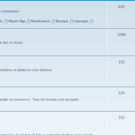
t
S
835
du compositeur
s
u
és
,
Moyen-Âge
,
Renaissance
,
Baroque
,
Classique
,
j
e
S
1098
t
u
 titre et niveau.
s
j
e
S
155
t
u
artitions et tablatures sont admises.
s
j
e
S
520
t
ublic se trouvent ici - Tous les formats sont acceptés.
u
s
j
e
S
332
t
u
s
j
 recherche de cd dvd
,
Aide à recherche de titres avec extraits