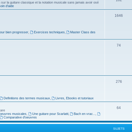
ur la guitare classique et la notation musicale sans jamais avoir osé
in d'aide
u
s
j
S
1646
e
u
t
j
pour bien progresser
,
Exercices techniques
,
Master Class des
s
e
S
74
t
u
s
j
e
t
S
276
s
u
j
Definitions des termes musicaux
,
Livres, Ebooks et tutoriaux
e
S
64
tare
t
oeuvres musicales
,
Une guitare pour Scarlatti
,
Bach en vrac...
,
u
Comparative d'oeuvres
s
j
SUJETS
e