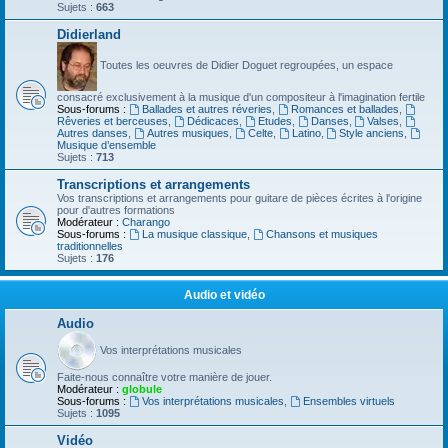
Sujets :
663
Didierland
Toutes les oeuvres de Didier Doguet regroupées, un espace
consacré exclusivement à la musique d'un compositeur à l'imagination fertile
Sous-forums :
Ballades et autres réveries
,
Romances et ballades
,
Rêveries et berceuses
,
Dédicaces
,
Etudes
,
Danses
,
Valses
,
Autres danses
,
Autres musiques
,
Celte
,
Latino
,
Style anciens
,
Musique d’ensemble
Sujets :
713
Transcriptions et arrangements
Vos transcriptions et arrangements pour guitare de pièces écrites à l'origine
pour d'autres formations
Modérateur :
Charango
Sous-forums :
La musique classique
,
Chansons et musiques
traditionnelles
Sujets :
176
Audio et vidéo
Audio
Vos interprétations musicales
Faite-nous connaître votre manière de jouer.
Modérateur :
globule
Sous-forums :
Vos interprétations musicales
,
Ensembles virtuels
Sujets :
1095
Vidéo