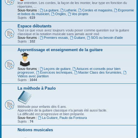
leur entretien. Les cordes, la façon de les monter, leur type en fonction du
répertoire, ...
Sous-forums :
La guitare
,
Lutherie
,
Cordes et magasins
,
Ergonomie
et bobos du musicien
,
Ongles
,
Vos projets
Sujets :
619
Espace débutants
Tout ce que vous avez toujours voulu poser comme question sur la guitare
classique et la notation musicale sans jamais avoir osé
Sous-forums :
Premiers essais
,
Guitare
,
SOS ou besoin d'aide
Sujets :
102
Apprentissage et enseignement de la guitare
Sous-forums :
Leçons de guitare
,
Astuces et conseils pour bien
progresser
,
Exercices techniques
,
Master Class des forumistes
,
Vidéos avec partition
Sujets :
1644
La méthode à Paulo
Méthode pour enfants dès 6 ans.
Apprendre de la guitare classique n'a jamais été aussi facile.
La difficulté est progressive et bien préparée.
Sous-forum :
La Guitare, Paulo da Fontoura
Sujets :
74
Notions musicales