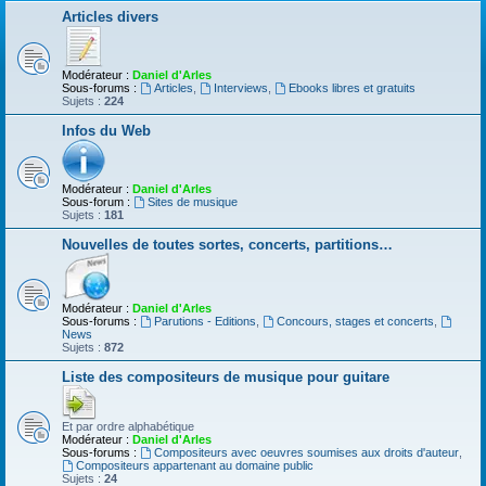
Articles divers
Modérateur :
Daniel d'Arles
Sous-forums :
Articles
,
Interviews
,
Ebooks libres et gratuits
Sujets :
224
Infos du Web
Modérateur :
Daniel d'Arles
Sous-forum :
Sites de musique
Sujets :
181
Nouvelles de toutes sortes, concerts, partitions…
Modérateur :
Daniel d'Arles
Sous-forums :
Parutions - Editions
,
Concours, stages et concerts
,
News
Sujets :
872
Liste des compositeurs de musique pour guitare
Et par ordre alphabétique
Modérateur :
Daniel d'Arles
Sous-forums :
Compositeurs avec oeuvres soumises aux droits d'auteur
,
Compositeurs appartenant au domaine public
Sujets :
24