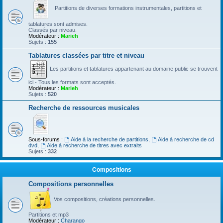
Partitions de diverses formations instrumentales, partitions et
tablatures sont admises.
Classés par niveau.
Modérateur :
Marieh
Sujets :
155
Tablatures classées par titre et niveau
Les partitions et tablatures appartenant au domaine public se trouvent
ici - Tous les formats sont acceptés.
Modérateur :
Marieh
Sujets :
520
Recherche de ressources musicales
Sous-forums :
Aide à la recherche de partitions
,
Aide à recherche de cd
dvd
,
Aide à recherche de titres avec extraits
Sujets :
332
Compositions
Compositions personnelles
Vos compositions, créations personnelles.
Partitions et mp3
Modérateur :
Charango