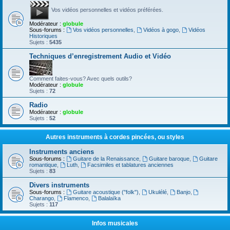
Vos vidéos personnelles et vidéos préférées.
Modérateur :
globule
Sous-forums :
Vos vidéos personnelles
,
Vidéos à gogo
,
Vidéos
Historiques
Sujets :
5435
Techniques d’enregistrement Audio et Vidéo
Comment faites-vous? Avec quels outils?
Modérateur :
globule
Sujets :
72
Radio
Modérateur :
globule
Sujets :
52
Autres instruments à cordes pincées, ou styles
Instruments anciens
Sous-forums :
Guitare de la Renaissance
,
Guitare baroque
,
Guitare
romantique
,
Luth
,
Facsimiles et tablatures anciennes
Sujets :
83
Divers instruments
Sous-forums :
Guitare acoustique ("folk")
,
Ukulélé
,
Banjo
,
Charango
,
Flamenco
,
Balalaïka
Sujets :
117
Infos musicales