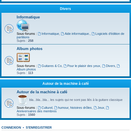
Divers
Informatique
Sous-forums :
Informatique
,
Aide informatique.
,
Logiciels d'édition de
partitions
Sujets :
258
Album photos
Sous-forums :
Guitares & Co
,
Pour le plaisir des yeux
,
Divers
,
Album photos
Sujets :
113
Autour de la machine à café
Autour de la machine à café
bla...bla...bla... les sujets qui ne sont pas liés à la guitare classique
Sous-forums :
Culturel
,
humour, histoires drôles
,
Jeux
,
Anniversaires des membres
Sujets :
1560
CONNEXION
•
S’ENREGISTRER