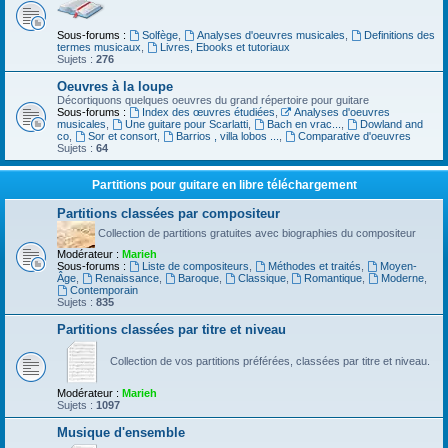
Sous-forums :
Solfège
,
Analyses d'oeuvres musicales
,
Definitions des
termes musicaux
,
Livres, Ebooks et tutoriaux
Sujets :
276
Oeuvres à la loupe
Décortiquons quelques oeuvres du grand répertoire pour guitare
Sous-forums :
Index des œuvres étudiées
,
Analyses d'oeuvres
musicales
,
Une guitare pour Scarlatti
,
Bach en vrac...
,
Dowland and
co
,
Sor et consort
,
Barrios , villa lobos ...
,
Comparative d'oeuvres
Sujets :
64
Partitions pour guitare en libre téléchargement
Partitions classées par compositeur
Collection de partitions gratuites avec biographies du compositeur
Modérateur :
Marieh
Sous-forums :
Liste de compositeurs
,
Méthodes et traités
,
Moyen-
Âge
,
Renaissance
,
Baroque
,
Classique
,
Romantique
,
Moderne
,
Contemporain
Sujets :
835
Partitions classées par titre et niveau
Collection de vos partitions préférées, classées par titre et niveau.
Modérateur :
Marieh
Sujets :
1097
Musique d'ensemble