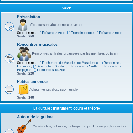
Salon
Présentation
Vôtre personnalité est mise en avant
Sous-forums :
Présentez-vous
,
Trombinoscope
,
Présentez-nous
Sujets :
759
Rencontres musicales
Rencontres amicales organisées par les membres du forum
Sous-forums :
Recherche de Musicien ou Musicienne
,
Rencontres
Lausanne
,
Rencontres Souillac
,
Rencontres Sarthe
,
Rencontres
Perpignan
,
Rencontres Mazille
Sujets :
220
Petites annonces
Achats, ventes d'occasion, emploi.
Sujets :
160
La guitare : instrument, cours et théorie
Autour de la guitare
Construction, utilisation, technique de jeu. Les ongles, les doigts et