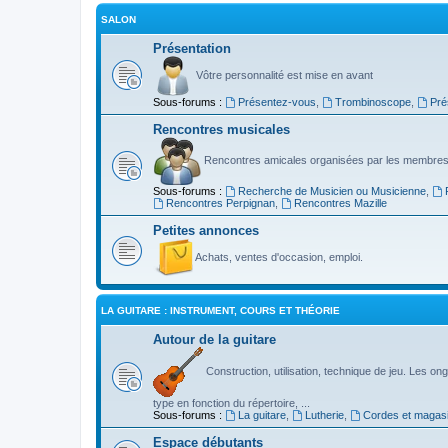
SALON
Présentation
Vôtre personnalité est mise en avant
Sous-forums :
Présentez-vous
,
Trombinoscope
,
Pré
Rencontres musicales
Rencontres amicales organisées par les membres
Sous-forums :
Recherche de Musicien ou Musicienne
,
Rencontres Perpignan
,
Rencontres Mazille
Petites annonces
Achats, ventes d'occasion, emploi.
LA GUITARE : INSTRUMENT, COURS ET THÉORIE
Autour de la guitare
Construction, utilisation, technique de jeu. Les ongl
type en fonction du répertoire, ...
Sous-forums :
La guitare
,
Lutherie
,
Cordes et magas
Espace débutants