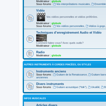
Modérateur :
globule
Sous-forums :
Vos interprétations musicales
,
Ensembles
Vidéo
Vos vidéos personnelles et vidéos préférées.
Modérateur :
globule
Sous-forums :
Vos vidéos personnelles
,
Vidéos à gogo
Techniques d’enregistrement Audio et Vidéo
Comment faites-vous? Avec quels outils?
Modérateur :
globule
Radio
Modérateur :
globule
AUTRES INSTRUMENTS À CORDES PINCÉES, OU STYLES
Instruments anciens
Sous-forums :
Guitare de la Renaissance
,
Guitare bar
anciennes
Divers instruments
Sous-forums :
Guitare acoustique ("folk")
,
Ukulélé
,
B
INFOS MUSICALES
Articles divers