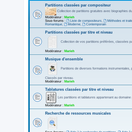
Partitions classées par compositeur
Collection de partitions gratuites avec biographies 
Modérateur :
Marieh
Sous-forums :
Liste de compositeurs
,
Méthodes et trait
Romantique
,
Moderne
,
Contemporain
Partitions classées par titre et niveau
Collection de vos partitions préférées, classées par
Modérateur :
Marieh
Musique d'ensemble
Partitions de diverses formations instrumentales, p
Classés par niveau.
Modérateur :
Marieh
Tablatures classées par titre et niveau
Les partitions et tablatures appartenant au domaine p
Modérateur :
Marieh
Recherche de ressources musicales
Sous-forums :
Aide à la recherche de partitions
,
Aide à