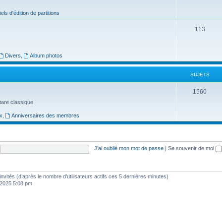
j
iels d'édition de partitions
e
S
113
t
u
s
j
Divers
,
Album photos
e
SUJETS
t
S
1560
s
uitare classique
u
x
,
Anniversaires des membres
j
e
t
J’ai oublié mon mot de passe
|
Se souvenir de moi
s
4 invités (d’après le nombre d’utilisateurs actifs ces 5 dernières minutes)
, 2025 5:08 pm