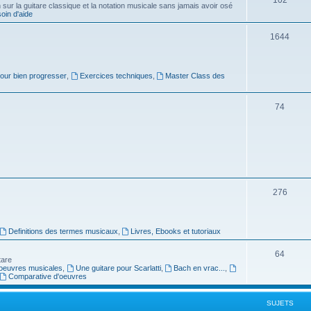
ur la guitare classique et la notation musicale sans jamais avoir osé
in d'aide
u
s
j
S
1644
e
u
t
j
pour bien progresser
,
Exercices techniques
,
Master Class des
s
e
S
74
t
u
s
j
e
t
S
276
s
u
j
Definitions des termes musicaux
,
Livres, Ebooks et tutoriaux
e
S
64
tare
t
oeuvres musicales
,
Une guitare pour Scarlatti
,
Bach en vrac...
,
u
Comparative d'oeuvres
s
j
SUJETS
e