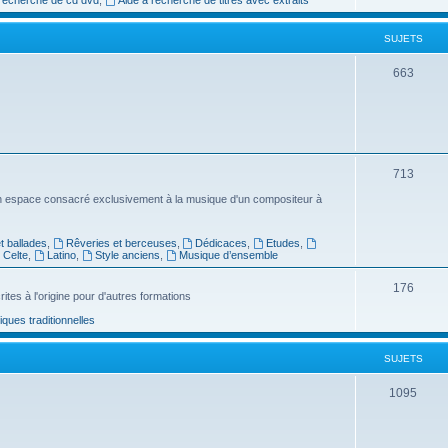
e
SUJETS
t
s
S
663
u
j
e
S
713
t
u
n espace consacré exclusivement à la musique d'un compositeur à
s
j
 ballades
,
Rêveries et berceuses
,
Dédicaces
,
Etudes
,
e
Celte
,
Latino
,
Style anciens
,
Musique d’ensemble
t
S
176
ites à l'origine pour d'autres formations
s
u
ues traditionnelles
j
SUJETS
e
t
S
1095
s
u
j