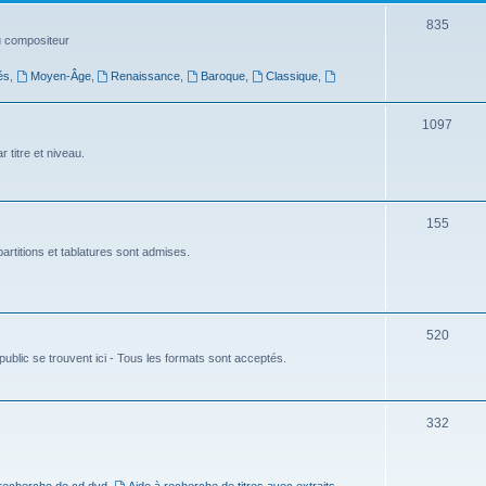
t
S
835
du compositeur
s
u
és
,
Moyen-Âge
,
Renaissance
,
Baroque
,
Classique
,
j
e
S
1097
t
u
 titre et niveau.
s
j
e
S
155
t
u
artitions et tablatures sont admises.
s
j
e
S
520
t
ublic se trouvent ici - Tous les formats sont acceptés.
u
s
j
e
S
332
t
u
s
j
 recherche de cd dvd
,
Aide à recherche de titres avec extraits