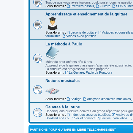
Tout ce que vous avez toujours voulu poser comme question s
Sous-forums :
Premiers essais
,
Guitare
,
SOS ou beso
Apprentissage et enseignement de la guitare
Sous-forums :
Leçons de guitare
,
Astuces et conseils 
forumistes
,
Vidéos avec partition
La méthode à Paulo
Méthode pour enfants dès 6 ans.
Apprendre de la guitare classique n'a jamais été aussi facile.
La difficulté est progressive et bien préparée.
Sous-forum :
La Guitare, Paulo da Fontoura
Notions musicales
Sous-forums :
Solfège
,
Analyses d'oeuvres musicales
,
Oeuvres à la loupe
Décortiquons quelques oeuvres du grand répertoire pour gui
Sous-forums :
Index des œuvres étudiées
,
Analyses d'
Dowland and co
,
Sor et consort
,
Barrios , villa lobos ...
,
PARTITIONS POUR GUITARE EN LIBRE TÉLÉCHARGEMENT