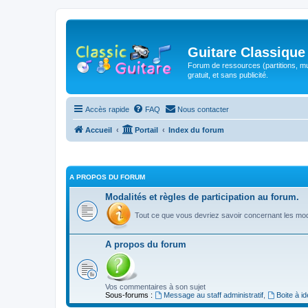
Guitare Classique
Forum de ressources (partitions, mu
gratuit, et sans publicité.
Accès rapide
FAQ
Nous contacter
Accueil
Portail
Index du forum
A PROPOS DU FORUM
Modalités et règles de participation au forum.
Tout ce que vous devriez savoir concernant les moda
A propos du forum
Vos commentaires à son sujet
Sous-forums :
Message au staff administratif
,
Boite à i