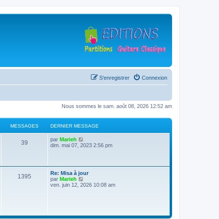
S’enregistrer
Connexion
Nous sommes le sam. août 08, 2026 12:52 am
MESSAGES
DERNIER MESSAGE
D
V
par
Marieh
M
39
e
o
dim. mai 07, 2023 2:56 pm
r
i
e
n
r
i
l
s
e
e
D
Re: Misa à jour
r
d
M
1395
e
V
par
Marieh
s
m
e
r
o
ven. juin 12, 2026 10:08 am
e
r
e
n
i
s
n
a
i
r
s
i
s
e
l
a
e
g
r
e
g
r
s
m
d
e
m
e