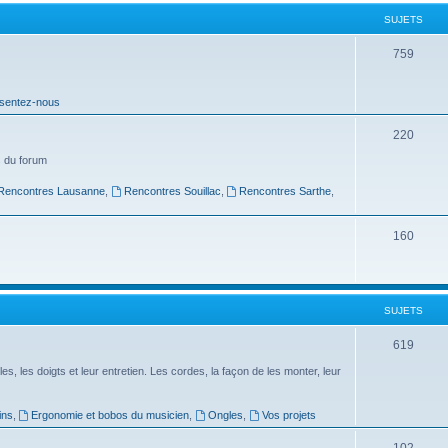
t
SUJETS
s
S
759
u
sentez-nous
j
e
S
220
t
u
 du forum
s
j
Rencontres Lausanne
,
Rencontres Souillac
,
Rencontres Sarthe
,
e
S
160
t
u
s
j
SUJETS
e
t
S
619
s
u
es, les doigts et leur entretien. Les cordes, la façon de les monter, leur
j
ins
,
Ergonomie et bobos du musicien
,
Ongles
,
Vos projets
e
S
102
t