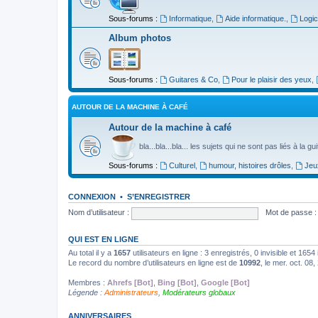
Sous-forums :
Informatique
,
Aide informatique.
,
Logic
Album photos
Sous-forums :
Guitares & Co
,
Pour le plaisir des yeux
,
AUTOUR DE LA MACHINE À CAFÉ
Autour de la machine à café
bla...bla...bla... les sujets qui ne sont pas liés à la g
Sous-forums :
Culturel
,
humour, histoires drôles
,
Jeu
CONNEXION
•
S’ENREGISTRER
Nom d’utilisateur :
Mot de passe :
QUI EST EN LIGNE
Au total il y a
1657
utilisateurs en ligne : 3 enregistrés, 0 invisible et 165
Le record du nombre d’utilisateurs en ligne est de
10992
, le mer. oct. 08
Membres :
Ahrefs [Bot]
,
Bing [Bot]
,
Google [Bot]
Légende :
Administrateurs
,
Modérateurs globaux
ANNIVERSAIRES