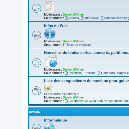
Modérateur :
Daniel d'Arles
Sous-forums :
Articles
,
Interviews
,
Ebooks libres et g
Infos du Web
Modérateur :
Daniel d'Arles
Sous-forum :
Sites de musique
Nouvelles de toutes sortes, concerts, partition
Modérateur :
Daniel d'Arles
Sous-forums :
Parutions - Editions
,
Concours, stages e
Liste des compositeurs de musique pour guita
Et par ordre alphabétique
Modérateur :
Daniel d'Arles
Sous-forums :
Compositeurs avec oeuvres soumises aux d
DIVERS
Informatique