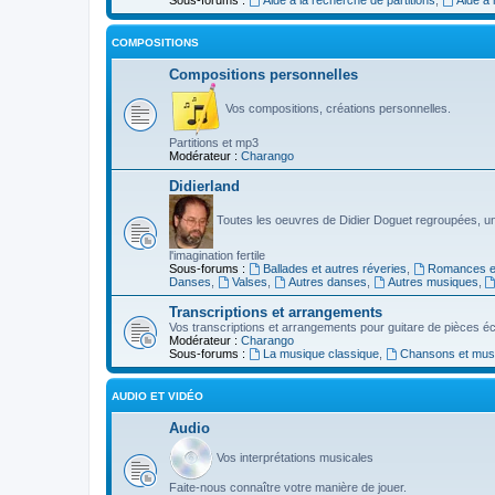
COMPOSITIONS
Compositions personnelles
Vos compositions, créations personnelles.
Partitions et mp3
Modérateur :
Charango
Didierland
Toutes les oeuvres de Didier Doguet regroupées, u
l'imagination fertile
Sous-forums :
Ballades et autres réveries
,
Romances et
Danses
,
Valses
,
Autres danses
,
Autres musiques
,
Transcriptions et arrangements
Vos transcriptions et arrangements pour guitare de pièces écr
Modérateur :
Charango
Sous-forums :
La musique classique
,
Chansons et musiq
AUDIO ET VIDÉO
Audio
Vos interprétations musicales
Faite-nous connaître votre manière de jouer.