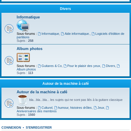
Divers
Informatique
Sous-forums :
Informatique
,
Aide informatique.
,
Logiciels d'édition de
partitions
Sujets :
258
Album photos
Sous-forums :
Guitares & Co
,
Pour le plaisir des yeux
,
Divers
,
Album photos
Sujets :
113
Autour de la machine à café
Autour de la machine à café
bla...bla...bla... les sujets qui ne sont pas liés à la guitare classique
Sous-forums :
Culturel
,
humour, histoires drôles
,
Jeux
,
Anniversaires des membres
Sujets :
1560
CONNEXION
•
S’ENREGISTRER