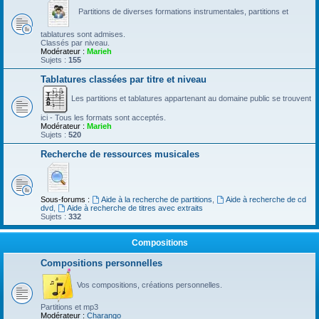
Partitions de diverses formations instrumentales, partitions et
tablatures sont admises.
Classés par niveau.
Modérateur :
Marieh
Sujets :
155
Tablatures classées par titre et niveau
Les partitions et tablatures appartenant au domaine public se trouvent
ici - Tous les formats sont acceptés.
Modérateur :
Marieh
Sujets :
520
Recherche de ressources musicales
Sous-forums :
Aide à la recherche de partitions
,
Aide à recherche de cd
dvd
,
Aide à recherche de titres avec extraits
Sujets :
332
Compositions
Compositions personnelles
Vos compositions, créations personnelles.
Partitions et mp3
Modérateur :
Charango