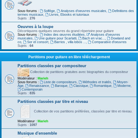
Sous-forums :
Solfège
,
Analyses d'oeuvres musicales
,
Definitions des
termes musicaux
,
Livres, Ebooks et tutoriaux
Sujets :
276
Oeuvres à la loupe
Décortiquons quelques oeuvres du grand répertoire pour guitare
Sous-forums :
Index des œuvres étudiées
,
Analyses d'oeuvres
musicales
,
Une guitare pour Scarlatti
,
Bach en vrac...
,
Dowland and
co
,
Sor et consort
,
Barrios , villa lobos ...
,
Comparative d'oeuvres
Sujets :
64
Partitions pour guitare en libre téléchargement
Partitions classées par compositeur
Collection de partitions gratuites avec biographies du compositeur
Modérateur :
Marieh
Sous-forums :
Liste de compositeurs
,
Méthodes et traités
,
Moyen-
Âge
,
Renaissance
,
Baroque
,
Classique
,
Romantique
,
Moderne
,
Contemporain
Sujets :
835
Partitions classées par titre et niveau
Collection de vos partitions préférées, classées par titre et niveau.
Modérateur :
Marieh
Sujets :
1097
Musique d'ensemble