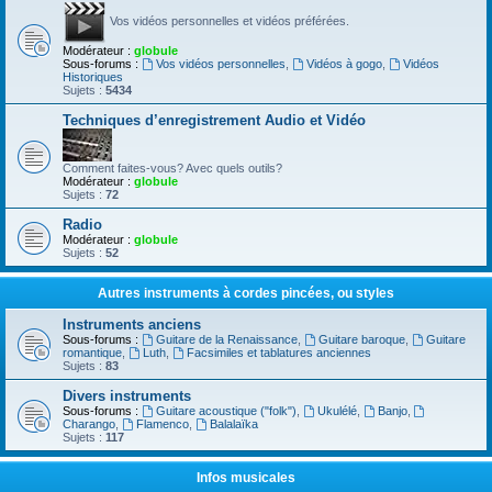
Vos vidéos personnelles et vidéos préférées.
Modérateur :
globule
Sous-forums :
Vos vidéos personnelles
,
Vidéos à gogo
,
Vidéos
Historiques
Sujets :
5434
Techniques d’enregistrement Audio et Vidéo
Comment faites-vous? Avec quels outils?
Modérateur :
globule
Sujets :
72
Radio
Modérateur :
globule
Sujets :
52
Autres instruments à cordes pincées, ou styles
Instruments anciens
Sous-forums :
Guitare de la Renaissance
,
Guitare baroque
,
Guitare
romantique
,
Luth
,
Facsimiles et tablatures anciennes
Sujets :
83
Divers instruments
Sous-forums :
Guitare acoustique ("folk")
,
Ukulélé
,
Banjo
,
Charango
,
Flamenco
,
Balalaïka
Sujets :
117
Infos musicales