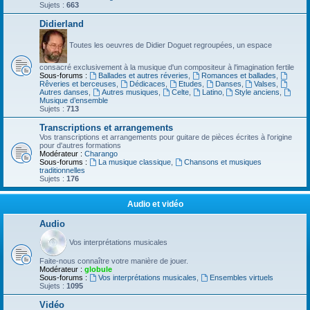
Sujets :
663
Didierland
Toutes les oeuvres de Didier Doguet regroupées, un espace
consacré exclusivement à la musique d'un compositeur à l'imagination fertile
Sous-forums :
Ballades et autres réveries
,
Romances et ballades
,
Rêveries et berceuses
,
Dédicaces
,
Etudes
,
Danses
,
Valses
,
Autres danses
,
Autres musiques
,
Celte
,
Latino
,
Style anciens
,
Musique d’ensemble
Sujets :
713
Transcriptions et arrangements
Vos transcriptions et arrangements pour guitare de pièces écrites à l'origine
pour d'autres formations
Modérateur :
Charango
Sous-forums :
La musique classique
,
Chansons et musiques
traditionnelles
Sujets :
176
Audio et vidéo
Audio
Vos interprétations musicales
Faite-nous connaître votre manière de jouer.
Modérateur :
globule
Sous-forums :
Vos interprétations musicales
,
Ensembles virtuels
Sujets :
1095
Vidéo