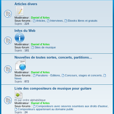
Articles divers
Modérateur :
Daniel d'Arles
Sous-forums :
Articles
,
Interviews
,
Ebooks libres et gratuits
Sujets :
224
Infos du Web
Modérateur :
Daniel d'Arles
Sous-forum :
Sites de musique
Sujets :
181
Nouvelles de toutes sortes, concerts, partitions…
Modérateur :
Daniel d'Arles
Sous-forums :
Parutions - Editions
,
Concours, stages et concerts
,
News
Sujets :
872
Liste des compositeurs de musique pour guitare
Et par ordre alphabétique
Modérateur :
Daniel d'Arles
Sous-forums :
Compositeurs avec oeuvres soumises aux droits d'auteur
,
Compositeurs appartenant au domaine public
Sujets :
24