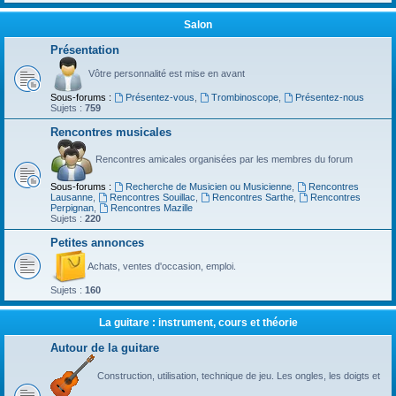
Salon
Présentation
Vôtre personnalité est mise en avant
Sous-forums :
Présentez-vous
,
Trombinoscope
,
Présentez-nous
Sujets :
759
Rencontres musicales
Rencontres amicales organisées par les membres du forum
Sous-forums :
Recherche de Musicien ou Musicienne
,
Rencontres
Lausanne
,
Rencontres Souillac
,
Rencontres Sarthe
,
Rencontres
Perpignan
,
Rencontres Mazille
Sujets :
220
Petites annonces
Achats, ventes d'occasion, emploi.
Sujets :
160
La guitare : instrument, cours et théorie
Autour de la guitare
Construction, utilisation, technique de jeu. Les ongles, les doigts et