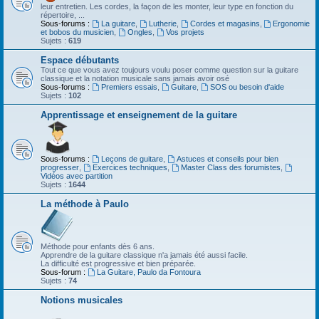
leur entretien. Les cordes, la façon de les monter, leur type en fonction du
répertoire, ...
Sous-forums :
La guitare
,
Lutherie
,
Cordes et magasins
,
Ergonomie
et bobos du musicien
,
Ongles
,
Vos projets
Sujets :
619
Espace débutants
Tout ce que vous avez toujours voulu poser comme question sur la guitare
classique et la notation musicale sans jamais avoir osé
Sous-forums :
Premiers essais
,
Guitare
,
SOS ou besoin d'aide
Sujets :
102
Apprentissage et enseignement de la guitare
Sous-forums :
Leçons de guitare
,
Astuces et conseils pour bien
progresser
,
Exercices techniques
,
Master Class des forumistes
,
Vidéos avec partition
Sujets :
1644
La méthode à Paulo
Méthode pour enfants dès 6 ans.
Apprendre de la guitare classique n'a jamais été aussi facile.
La difficulté est progressive et bien préparée.
Sous-forum :
La Guitare, Paulo da Fontoura
Sujets :
74
Notions musicales