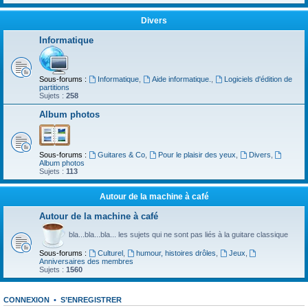
Divers
Informatique
Sous-forums :
Informatique
,
Aide informatique.
,
Logiciels d'édition de
partitions
Sujets :
258
Album photos
Sous-forums :
Guitares & Co
,
Pour le plaisir des yeux
,
Divers
,
Album photos
Sujets :
113
Autour de la machine à café
Autour de la machine à café
bla...bla...bla... les sujets qui ne sont pas liés à la guitare classique
Sous-forums :
Culturel
,
humour, histoires drôles
,
Jeux
,
Anniversaires des membres
Sujets :
1560
CONNEXION
•
S’ENREGISTRER