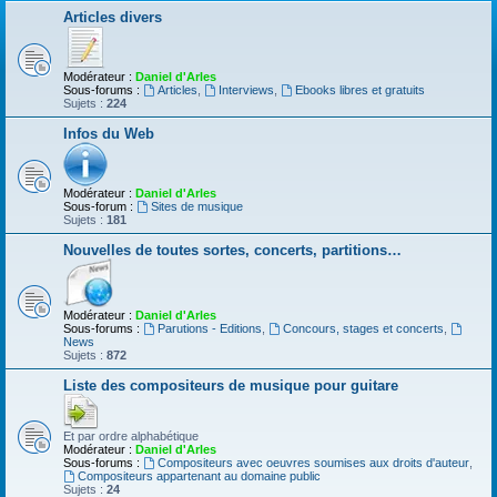
Articles divers
Modérateur :
Daniel d'Arles
Sous-forums :
Articles
,
Interviews
,
Ebooks libres et gratuits
Sujets :
224
Infos du Web
Modérateur :
Daniel d'Arles
Sous-forum :
Sites de musique
Sujets :
181
Nouvelles de toutes sortes, concerts, partitions…
Modérateur :
Daniel d'Arles
Sous-forums :
Parutions - Editions
,
Concours, stages et concerts
,
News
Sujets :
872
Liste des compositeurs de musique pour guitare
Et par ordre alphabétique
Modérateur :
Daniel d'Arles
Sous-forums :
Compositeurs avec oeuvres soumises aux droits d'auteur
,
Compositeurs appartenant au domaine public
Sujets :
24