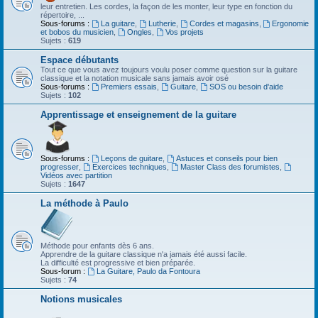
leur entretien. Les cordes, la façon de les monter, leur type en fonction du
répertoire, ...
Sous-forums :
La guitare
,
Lutherie
,
Cordes et magasins
,
Ergonomie
et bobos du musicien
,
Ongles
,
Vos projets
Sujets :
619
Espace débutants
Tout ce que vous avez toujours voulu poser comme question sur la guitare
classique et la notation musicale sans jamais avoir osé
Sous-forums :
Premiers essais
,
Guitare
,
SOS ou besoin d'aide
Sujets :
102
Apprentissage et enseignement de la guitare
Sous-forums :
Leçons de guitare
,
Astuces et conseils pour bien
progresser
,
Exercices techniques
,
Master Class des forumistes
,
Vidéos avec partition
Sujets :
1647
La méthode à Paulo
Méthode pour enfants dès 6 ans.
Apprendre de la guitare classique n'a jamais été aussi facile.
La difficulté est progressive et bien préparée.
Sous-forum :
La Guitare, Paulo da Fontoura
Sujets :
74
Notions musicales