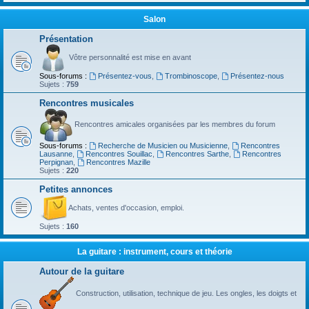
Salon
Présentation
Vôtre personnalité est mise en avant
Sous-forums :
Présentez-vous
,
Trombinoscope
,
Présentez-nous
Sujets :
759
Rencontres musicales
Rencontres amicales organisées par les membres du forum
Sous-forums :
Recherche de Musicien ou Musicienne
,
Rencontres
Lausanne
,
Rencontres Souillac
,
Rencontres Sarthe
,
Rencontres
Perpignan
,
Rencontres Mazille
Sujets :
220
Petites annonces
Achats, ventes d'occasion, emploi.
Sujets :
160
La guitare : instrument, cours et théorie
Autour de la guitare
Construction, utilisation, technique de jeu. Les ongles, les doigts et