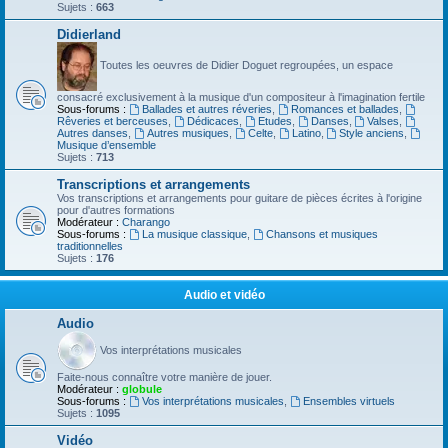
Sujets :
663
Didierland
Toutes les oeuvres de Didier Doguet regroupées, un espace
consacré exclusivement à la musique d'un compositeur à l'imagination fertile
Sous-forums :
Ballades et autres réveries
,
Romances et ballades
,
Rêveries et berceuses
,
Dédicaces
,
Etudes
,
Danses
,
Valses
,
Autres danses
,
Autres musiques
,
Celte
,
Latino
,
Style anciens
,
Musique d’ensemble
Sujets :
713
Transcriptions et arrangements
Vos transcriptions et arrangements pour guitare de pièces écrites à l'origine
pour d'autres formations
Modérateur :
Charango
Sous-forums :
La musique classique
,
Chansons et musiques
traditionnelles
Sujets :
176
Audio et vidéo
Audio
Vos interprétations musicales
Faite-nous connaître votre manière de jouer.
Modérateur :
globule
Sous-forums :
Vos interprétations musicales
,
Ensembles virtuels
Sujets :
1095
Vidéo