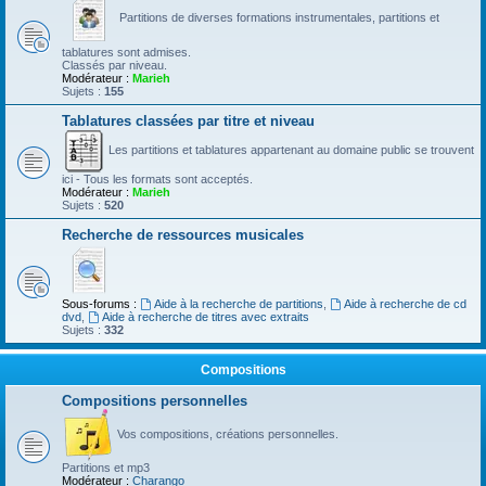
Partitions de diverses formations instrumentales, partitions et
tablatures sont admises.
Classés par niveau.
Modérateur :
Marieh
Sujets :
155
Tablatures classées par titre et niveau
Les partitions et tablatures appartenant au domaine public se trouvent
ici - Tous les formats sont acceptés.
Modérateur :
Marieh
Sujets :
520
Recherche de ressources musicales
Sous-forums :
Aide à la recherche de partitions
,
Aide à recherche de cd
dvd
,
Aide à recherche de titres avec extraits
Sujets :
332
Compositions
Compositions personnelles
Vos compositions, créations personnelles.
Partitions et mp3
Modérateur :
Charango