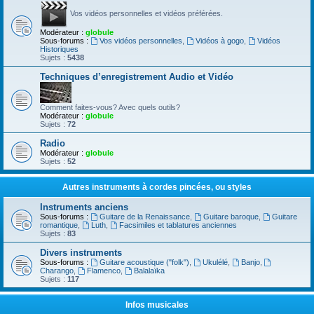
Vos vidéos personnelles et vidéos préférées.
Modérateur :
globule
Sous-forums :
Vos vidéos personnelles
,
Vidéos à gogo
,
Vidéos
Historiques
Sujets :
5438
Techniques d’enregistrement Audio et Vidéo
Comment faites-vous? Avec quels outils?
Modérateur :
globule
Sujets :
72
Radio
Modérateur :
globule
Sujets :
52
Autres instruments à cordes pincées, ou styles
Instruments anciens
Sous-forums :
Guitare de la Renaissance
,
Guitare baroque
,
Guitare
romantique
,
Luth
,
Facsimiles et tablatures anciennes
Sujets :
83
Divers instruments
Sous-forums :
Guitare acoustique ("folk")
,
Ukulélé
,
Banjo
,
Charango
,
Flamenco
,
Balalaïka
Sujets :
117
Infos musicales