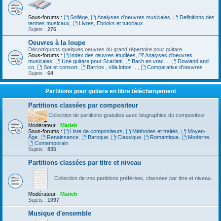
Sous-forums :
Solfège
,
Analyses d'oeuvres musicales
,
Definitions des
termes musicaux
,
Livres, Ebooks et tutoriaux
Sujets :
276
Oeuvres à la loupe
Décortiquons quelques oeuvres du grand répertoire pour guitare
Sous-forums :
Index des œuvres étudiées
,
Analyses d'oeuvres
musicales
,
Une guitare pour Scarlatti
,
Bach en vrac...
,
Dowland and
co
,
Sor et consort
,
Barrios , villa lobos ...
,
Comparative d'oeuvres
Sujets :
64
Partitions pour guitare en libre téléchargement
Partitions classées par compositeur
Collection de partitions gratuites avec biographies du compositeur
Modérateur :
Marieh
Sous-forums :
Liste de compositeurs
,
Méthodes et traités
,
Moyen-
Âge
,
Renaissance
,
Baroque
,
Classique
,
Romantique
,
Moderne
,
Contemporain
Sujets :
835
Partitions classées par titre et niveau
Collection de vos partitions préférées, classées par titre et niveau.
Modérateur :
Marieh
Sujets :
1097
Musique d'ensemble