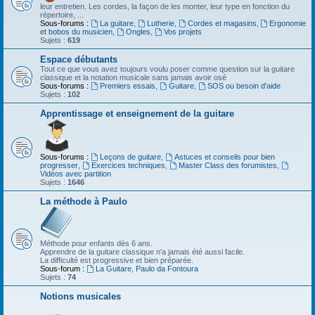
leur entretien. Les cordes, la façon de les monter, leur type en fonction du
répertoire, ...
Sous-forums :
La guitare
,
Lutherie
,
Cordes et magasins
,
Ergonomie
et bobos du musicien
,
Ongles
,
Vos projets
Sujets :
619
Espace débutants
Tout ce que vous avez toujours voulu poser comme question sur la guitare
classique et la notation musicale sans jamais avoir osé
Sous-forums :
Premiers essais
,
Guitare
,
SOS ou besoin d'aide
Sujets :
102
Apprentissage et enseignement de la guitare
Sous-forums :
Leçons de guitare
,
Astuces et conseils pour bien
progresser
,
Exercices techniques
,
Master Class des forumistes
,
Vidéos avec partition
Sujets :
1646
La méthode à Paulo
Méthode pour enfants dès 6 ans.
Apprendre de la guitare classique n'a jamais été aussi facile.
La difficulté est progressive et bien préparée.
Sous-forum :
La Guitare, Paulo da Fontoura
Sujets :
74
Notions musicales