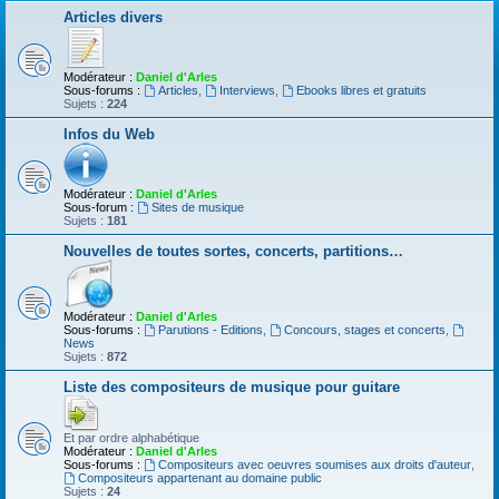
Articles divers
Modérateur :
Daniel d'Arles
Sous-forums :
Articles
,
Interviews
,
Ebooks libres et gratuits
Sujets :
224
Infos du Web
Modérateur :
Daniel d'Arles
Sous-forum :
Sites de musique
Sujets :
181
Nouvelles de toutes sortes, concerts, partitions…
Modérateur :
Daniel d'Arles
Sous-forums :
Parutions - Editions
,
Concours, stages et concerts
,
News
Sujets :
872
Liste des compositeurs de musique pour guitare
Et par ordre alphabétique
Modérateur :
Daniel d'Arles
Sous-forums :
Compositeurs avec oeuvres soumises aux droits d'auteur
,
Compositeurs appartenant au domaine public
Sujets :
24