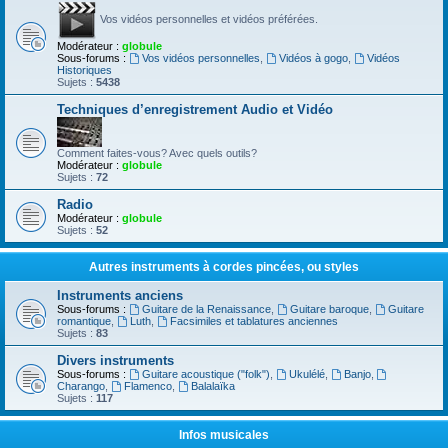
Vos vidéos personnelles et vidéos préférées.
Modérateur :
globule
Sous-forums :
Vos vidéos personnelles
,
Vidéos à gogo
,
Vidéos
Historiques
Sujets :
5438
Techniques d’enregistrement Audio et Vidéo
Comment faites-vous? Avec quels outils?
Modérateur :
globule
Sujets :
72
Radio
Modérateur :
globule
Sujets :
52
Autres instruments à cordes pincées, ou styles
Instruments anciens
Sous-forums :
Guitare de la Renaissance
,
Guitare baroque
,
Guitare
romantique
,
Luth
,
Facsimiles et tablatures anciennes
Sujets :
83
Divers instruments
Sous-forums :
Guitare acoustique ("folk")
,
Ukulélé
,
Banjo
,
Charango
,
Flamenco
,
Balalaïka
Sujets :
117
Infos musicales