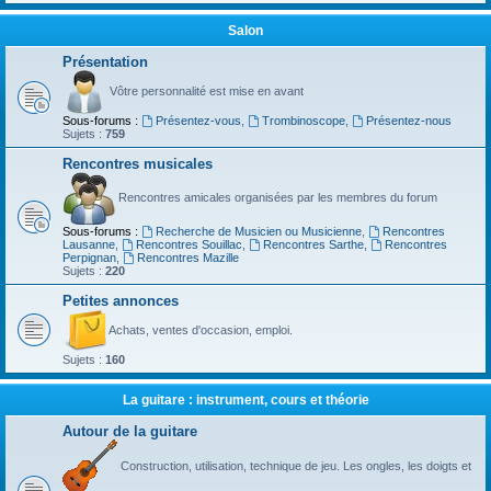
Salon
Présentation
Vôtre personnalité est mise en avant
Sous-forums :
Présentez-vous
,
Trombinoscope
,
Présentez-nous
Sujets :
759
Rencontres musicales
Rencontres amicales organisées par les membres du forum
Sous-forums :
Recherche de Musicien ou Musicienne
,
Rencontres
Lausanne
,
Rencontres Souillac
,
Rencontres Sarthe
,
Rencontres
Perpignan
,
Rencontres Mazille
Sujets :
220
Petites annonces
Achats, ventes d'occasion, emploi.
Sujets :
160
La guitare : instrument, cours et théorie
Autour de la guitare
Construction, utilisation, technique de jeu. Les ongles, les doigts et