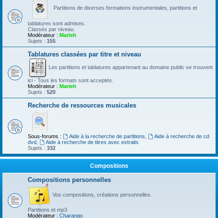
Partitions de diverses formations instrumentales, partitions et
tablatures sont admises.
Classés par niveau.
Modérateur :
Marieh
Sujets :
155
Tablatures classées par titre et niveau
Les partitions et tablatures appartenant au domaine public se trouvent
ici - Tous les formats sont acceptés.
Modérateur :
Marieh
Sujets :
520
Recherche de ressources musicales
Sous-forums :
Aide à la recherche de partitions
,
Aide à recherche de cd
dvd
,
Aide à recherche de titres avec extraits
Sujets :
332
Compositions
Compositions personnelles
Vos compositions, créations personnelles.
Partitions et mp3
Modérateur :
Charango