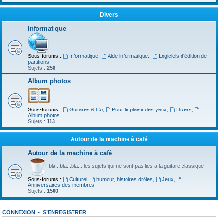
Divers
Informatique
Sous-forums :
Informatique
,
Aide informatique.
,
Logiciels d'édition de
partitions
Sujets :
258
Album photos
Sous-forums :
Guitares & Co
,
Pour le plaisir des yeux
,
Divers
,
Album photos
Sujets :
113
Autour de la machine à café
Autour de la machine à café
bla...bla...bla... les sujets qui ne sont pas liés à la guitare classique
Sous-forums :
Culturel
,
humour, histoires drôles
,
Jeux
,
Anniversaires des membres
Sujets :
1560
CONNEXION
•
S’ENREGISTRER