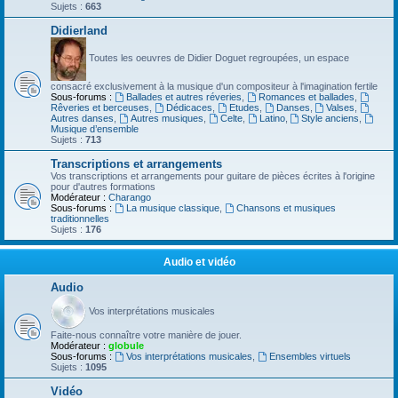
Sujets :
663
Didierland
Toutes les oeuvres de Didier Doguet regroupées, un espace
consacré exclusivement à la musique d'un compositeur à l'imagination fertile
Sous-forums :
Ballades et autres réveries
,
Romances et ballades
,
Rêveries et berceuses
,
Dédicaces
,
Etudes
,
Danses
,
Valses
,
Autres danses
,
Autres musiques
,
Celte
,
Latino
,
Style anciens
,
Musique d’ensemble
Sujets :
713
Transcriptions et arrangements
Vos transcriptions et arrangements pour guitare de pièces écrites à l'origine
pour d'autres formations
Modérateur :
Charango
Sous-forums :
La musique classique
,
Chansons et musiques
traditionnelles
Sujets :
176
Audio et vidéo
Audio
Vos interprétations musicales
Faite-nous connaître votre manière de jouer.
Modérateur :
globule
Sous-forums :
Vos interprétations musicales
,
Ensembles virtuels
Sujets :
1095
Vidéo