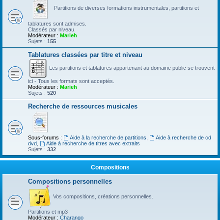
Partitions de diverses formations instrumentales, partitions et
tablatures sont admises.
Classés par niveau.
Modérateur :
Marieh
Sujets :
155
Tablatures classées par titre et niveau
Les partitions et tablatures appartenant au domaine public se trouvent
ici - Tous les formats sont acceptés.
Modérateur :
Marieh
Sujets :
520
Recherche de ressources musicales
Sous-forums :
Aide à la recherche de partitions
,
Aide à recherche de cd
dvd
,
Aide à recherche de titres avec extraits
Sujets :
332
Compositions
Compositions personnelles
Vos compositions, créations personnelles.
Partitions et mp3
Modérateur :
Charango