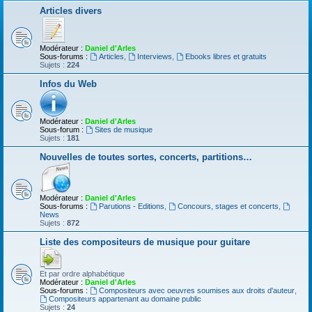
Articles divers
Modérateur :
Daniel d'Arles
Sous-forums :
Articles
,
Interviews
,
Ebooks libres et gratuits
Sujets :
224
Infos du Web
Modérateur :
Daniel d'Arles
Sous-forum :
Sites de musique
Sujets :
181
Nouvelles de toutes sortes, concerts, partitions…
Modérateur :
Daniel d'Arles
Sous-forums :
Parutions - Editions
,
Concours, stages et concerts
,
News
Sujets :
872
Liste des compositeurs de musique pour guitare
Et par ordre alphabétique
Modérateur :
Daniel d'Arles
Sous-forums :
Compositeurs avec oeuvres soumises aux droits d'auteur
,
Compositeurs appartenant au domaine public
Sujets :
24