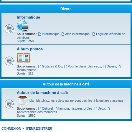
Divers
Informatique
Sous-forums :
Informatique
,
Aide informatique.
,
Logiciels d'édition de
partitions
Sujets :
258
Album photos
Sous-forums :
Guitares & Co
,
Pour le plaisir des yeux
,
Divers
,
Album photos
Sujets :
113
Autour de la machine à café
Autour de la machine à café
bla...bla...bla... les sujets qui ne sont pas liés à la guitare classique
Sous-forums :
Culturel
,
humour, histoires drôles
,
Jeux
,
Anniversaires des membres
Sujets :
1560
CONNEXION
•
S’ENREGISTRER