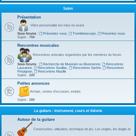
Salon
Présentation
Vôtre personnalité est mise en avant
Sous-forums :
Présentez-vous
,
Trombinoscope
,
Présentez-nous
Sujets :
759
Rencontres musicales
Rencontres amicales organisées par les membres du forum
Sous-forums :
Recherche de Musicien ou Musicienne
,
Rencontres
Lausanne
,
Rencontres Souillac
,
Rencontres Sarthe
,
Rencontres
Perpignan
,
Rencontres Mazille
Sujets :
220
Petites annonces
Achats, ventes d'occasion, emploi.
Sujets :
160
La guitare : instrument, cours et théorie
Autour de la guitare
Construction, utilisation, technique de jeu. Les ongles, les doigts et