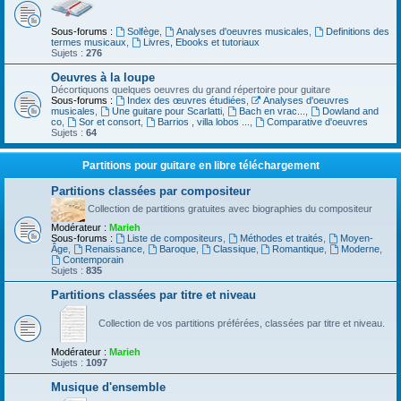
Sous-forums :
Solfège
,
Analyses d'oeuvres musicales
,
Definitions des
termes musicaux
,
Livres, Ebooks et tutoriaux
Sujets :
276
Oeuvres à la loupe
Décortiquons quelques oeuvres du grand répertoire pour guitare
Sous-forums :
Index des œuvres étudiées
,
Analyses d'oeuvres
musicales
,
Une guitare pour Scarlatti
,
Bach en vrac...
,
Dowland and
co
,
Sor et consort
,
Barrios , villa lobos ...
,
Comparative d'oeuvres
Sujets :
64
Partitions pour guitare en libre téléchargement
Partitions classées par compositeur
Collection de partitions gratuites avec biographies du compositeur
Modérateur :
Marieh
Sous-forums :
Liste de compositeurs
,
Méthodes et traités
,
Moyen-
Âge
,
Renaissance
,
Baroque
,
Classique
,
Romantique
,
Moderne
,
Contemporain
Sujets :
835
Partitions classées par titre et niveau
Collection de vos partitions préférées, classées par titre et niveau.
Modérateur :
Marieh
Sujets :
1097
Musique d'ensemble