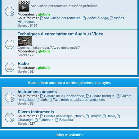
Vos vidéos personnelles et vidéos préférées.
Modérateur :
globule
Sous-forums :
Vos vidéos personnelles
,
Vidéos à gogo
,
Vidéos
Historiques
Sujets :
5434
Techniques d’enregistrement Audio et Vidéo
Comment faites-vous? Avec quels outils?
Modérateur :
globule
Sujets :
72
Radio
Modérateur :
globule
Sujets :
52
Autres instruments à cordes pincées, ou styles
Instruments anciens
Sous-forums :
Guitare de la Renaissance
,
Guitare baroque
,
Guitare
romantique
,
Luth
,
Facsimiles et tablatures anciennes
Sujets :
83
Divers instruments
Sous-forums :
Guitare acoustique ("folk")
,
Ukulélé
,
Banjo
,
Charango
,
Flamenco
,
Balalaïka
Sujets :
117
Infos musicales