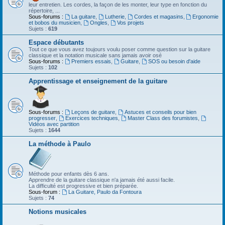
leur entretien. Les cordes, la façon de les monter, leur type en fonction du
répertoire, ...
Sous-forums :
La guitare
,
Lutherie
,
Cordes et magasins
,
Ergonomie
et bobos du musicien
,
Ongles
,
Vos projets
Sujets :
619
Espace débutants
Tout ce que vous avez toujours voulu poser comme question sur la guitare
classique et la notation musicale sans jamais avoir osé
Sous-forums :
Premiers essais
,
Guitare
,
SOS ou besoin d'aide
Sujets :
102
Apprentissage et enseignement de la guitare
Sous-forums :
Leçons de guitare
,
Astuces et conseils pour bien
progresser
,
Exercices techniques
,
Master Class des forumistes
,
Vidéos avec partition
Sujets :
1644
La méthode à Paulo
Méthode pour enfants dès 6 ans.
Apprendre de la guitare classique n'a jamais été aussi facile.
La difficulté est progressive et bien préparée.
Sous-forum :
La Guitare, Paulo da Fontoura
Sujets :
74
Notions musicales