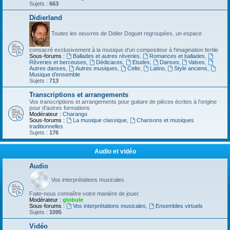
Sujets :
663
Didierland
Toutes les oeuvres de Didier Doguet regroupées, un espace
consacré exclusivement à la musique d'un compositeur à l'imagination fertile
Sous-forums :
Ballades et autres réveries
,
Romances et ballades
,
Rêveries et berceuses
,
Dédicaces
,
Etudes
,
Danses
,
Valses
,
Autres danses
,
Autres musiques
,
Celte
,
Latino
,
Style anciens
,
Musique d’ensemble
Sujets :
713
Transcriptions et arrangements
Vos transcriptions et arrangements pour guitare de pièces écrites à l'origine
pour d'autres formations
Modérateur :
Charango
Sous-forums :
La musique classique
,
Chansons et musiques
traditionnelles
Sujets :
176
Audio et vidéo
Audio
Vos interprétations musicales
Faite-nous connaître votre manière de jouer.
Modérateur :
globule
Sous-forums :
Vos interprétations musicales
,
Ensembles virtuels
Sujets :
1095
Vidéo