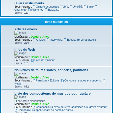
Divers instruments
Sous-forums :
Guitare acoustique ("folk")
,
Ukulélé
,
Banjo
,
Charango
,
Flamenco
,
Balalaïka
Sujets :
117
Infos musicales
Articles divers
Modérateur :
Daniel d'Arles
Sous-forums :
Articles
,
Interviews
,
Ebooks libres et gratuits
Sujets :
224
Infos du Web
Modérateur :
Daniel d'Arles
Sous-forum :
Sites de musique
Sujets :
181
Nouvelles de toutes sortes, concerts, partitions…
Modérateur :
Daniel d'Arles
Sous-forums :
Parutions - Editions
,
Concours, stages et concerts
,
News
Sujets :
872
Liste des compositeurs de musique pour guitare
Et par ordre alphabétique
Modérateur :
Daniel d'Arles
Sous-forums :
Compositeurs avec oeuvres soumises aux droits d'auteur
,
Compositeurs appartenant au domaine public