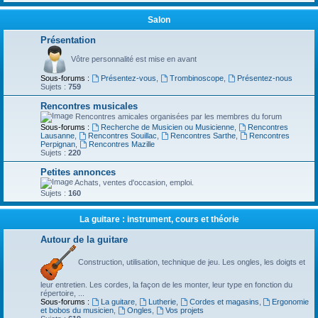
Salon
Présentation
Vôtre personnalité est mise en avant
Sous-forums :
Présentez-vous
,
Trombinoscope
,
Présentez-nous
Sujets :
759
Rencontres musicales
Rencontres amicales organisées par les membres du forum
Sous-forums :
Recherche de Musicien ou Musicienne
,
Rencontres
Lausanne
,
Rencontres Souillac
,
Rencontres Sarthe
,
Rencontres
Perpignan
,
Rencontres Mazille
Sujets :
220
Petites annonces
Achats, ventes d'occasion, emploi.
Sujets :
160
La guitare : instrument, cours et théorie
Autour de la guitare
Construction, utilisation, technique de jeu. Les ongles, les doigts et
leur entretien. Les cordes, la façon de les monter, leur type en fonction du
répertoire, ...
Sous-forums :
La guitare
,
Lutherie
,
Cordes et magasins
,
Ergonomie
et bobos du musicien
,
Ongles
,
Vos projets