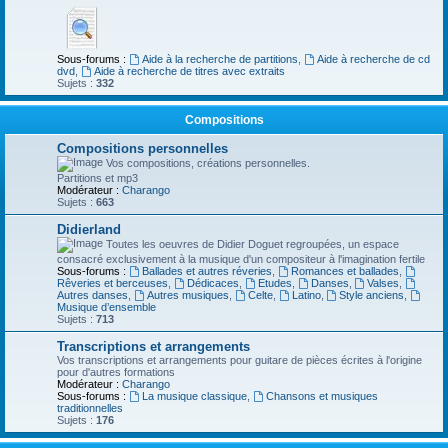
Sous-forums :
Aide à la recherche de partitions
,
Aide à recherche de cd
dvd
,
Aide à recherche de titres avec extraits
Sujets :
332
Compositions
Compositions personnelles
Vos compositions, créations personnelles.
Partitions et mp3
Modérateur :
Charango
Sujets :
663
Didierland
Toutes les oeuvres de Didier Doguet regroupées, un espace
consacré exclusivement à la musique d'un compositeur à l'imagination fertile
Sous-forums :
Ballades et autres réveries
,
Romances et ballades
,
Rêveries et berceuses
,
Dédicaces
,
Etudes
,
Danses
,
Valses
,
Autres danses
,
Autres musiques
,
Celte
,
Latino
,
Style anciens
,
Musique d’ensemble
Sujets :
713
Transcriptions et arrangements
Vos transcriptions et arrangements pour guitare de pièces écrites à l'origine
pour d'autres formations
Modérateur :
Charango
Sous-forums :
La musique classique
,
Chansons et musiques
traditionnelles
Sujets :
176