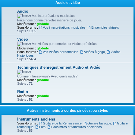
Audio et vidéo
Audio
Vos interprétations musicales
Faite-nous connaître votre manière de jouer.
Modérateur :
globule
Sous-forums :
Vos interprétations musicales
,
Ensembles virtuels
Sujets :
1095
Vidéo
Vos vidéos personnelles et vidéos préférées.
Modérateur :
globule
Sous-forums :
Vos vidéos personnelles
,
Vidéos à gogo
,
Vidéos
Historiques
Sujets :
5434
Techniques d’enregistrement Audio et Vidéo
Comment faites-vous? Avec quels outils?
Modérateur :
globule
Sujets :
72
Radio
Modérateur :
globule
Sujets :
52
Autres instruments à cordes pincées, ou styles
Instruments anciens
Sous-forums :
Guitare de la Renaissance
,
Guitare baroque
,
Guitare
romantique
,
Luth
,
Facsimiles et tablatures anciennes
Sujets :
83