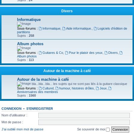
Sujets :
24
Divers
Informatique
Sous-forums :
Informatique
,
Aide informatique.
,
Logiciels d'édition de
partitions
Sujets :
258
Album photos
Sous-forums :
Guitares & Co
,
Pour le plaisir des yeux
,
Divers
,
Album photos
Sujets :
113
Autour de la machine à café
Autour de la machine à café
bla...bla...bla... les sujets qui ne sont pas liés à la guitare classique
Sous-forums :
Culturel
,
humour, histoires drôles
,
Jeux
,
Anniversaires des membres
Sujets :
1560
CONNEXION
•
S’ENREGISTRER
Nom d’utilisateur :
Mot de passe :
J’ai oublié mon mot de passe
Se souvenir de moi