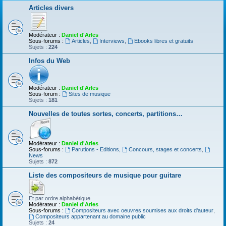
Articles divers
Modérateur :
Daniel d'Arles
Sous-forums :
Articles
,
Interviews
,
Ebooks libres et gratuits
Sujets :
224
Infos du Web
Modérateur :
Daniel d'Arles
Sous-forum :
Sites de musique
Sujets :
181
Nouvelles de toutes sortes, concerts, partitions…
Modérateur :
Daniel d'Arles
Sous-forums :
Parutions - Editions
,
Concours, stages et concerts
,
News
Sujets :
872
Liste des compositeurs de musique pour guitare
Et par ordre alphabétique
Modérateur :
Daniel d'Arles
Sous-forums :
Compositeurs avec oeuvres soumises aux droits d'auteur
,
Compositeurs appartenant au domaine public
Sujets :
24