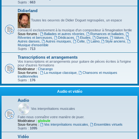
Sujets :
663
Didierland
Toutes les oeuvres de Didier Doguet regroupées, un espace
consacré exclusivement à la musique d'un compositeur à l'imagination fertile
Sous-forums :
Ballades et autres réveries
,
Romances et ballades
,
Rêveries et berceuses
,
Dédicaces
,
Etudes
,
Danses
,
Valses
,
Autres danses
,
Autres musiques
,
Celte
,
Latino
,
Style anciens
,
Musique d’ensemble
Sujets :
713
Transcriptions et arrangements
Vos transcriptions et arrangements pour guitare de pièces écrites à l'origine
pour d'autres formations
Modérateur :
Charango
Sous-forums :
La musique classique
,
Chansons et musiques
traditionnelles
Sujets :
176
Audio et vidéo
Audio
Vos interprétations musicales
Faite-nous connaître votre manière de jouer.
Modérateur :
globule
Sous-forums :
Vos interprétations musicales
,
Ensembles virtuels
Sujets :
1095
Vidéo