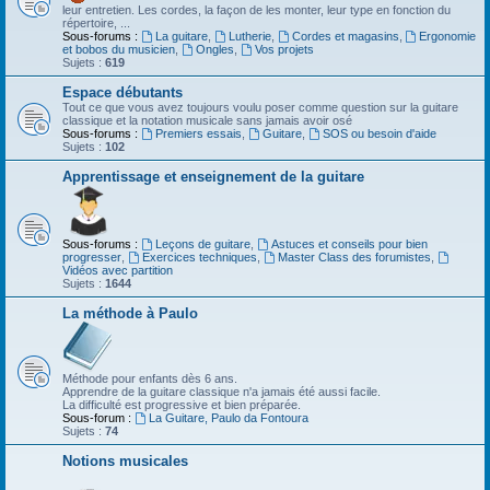
leur entretien. Les cordes, la façon de les monter, leur type en fonction du
répertoire, ...
Sous-forums :
La guitare
,
Lutherie
,
Cordes et magasins
,
Ergonomie
et bobos du musicien
,
Ongles
,
Vos projets
Sujets :
619
Espace débutants
Tout ce que vous avez toujours voulu poser comme question sur la guitare
classique et la notation musicale sans jamais avoir osé
Sous-forums :
Premiers essais
,
Guitare
,
SOS ou besoin d'aide
Sujets :
102
Apprentissage et enseignement de la guitare
Sous-forums :
Leçons de guitare
,
Astuces et conseils pour bien
progresser
,
Exercices techniques
,
Master Class des forumistes
,
Vidéos avec partition
Sujets :
1644
La méthode à Paulo
Méthode pour enfants dès 6 ans.
Apprendre de la guitare classique n'a jamais été aussi facile.
La difficulté est progressive et bien préparée.
Sous-forum :
La Guitare, Paulo da Fontoura
Sujets :
74
Notions musicales