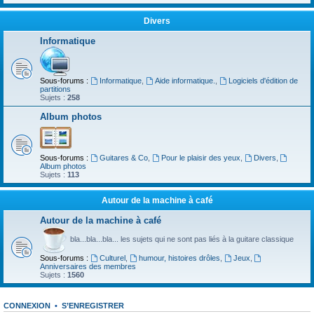
Divers
Informatique
Sous-forums :
Informatique
,
Aide informatique.
,
Logiciels d'édition de
partitions
Sujets :
258
Album photos
Sous-forums :
Guitares & Co
,
Pour le plaisir des yeux
,
Divers
,
Album photos
Sujets :
113
Autour de la machine à café
Autour de la machine à café
bla...bla...bla... les sujets qui ne sont pas liés à la guitare classique
Sous-forums :
Culturel
,
humour, histoires drôles
,
Jeux
,
Anniversaires des membres
Sujets :
1560
CONNEXION
•
S’ENREGISTRER