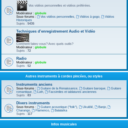
Vos vidéos personnelles et vidéos préférées.
Modérateur :
globule
Sous-forums :
Vos vidéos personnelles
,
Vidéos à gogo
,
Vidéos
Historiques
Sujets :
5435
Techniques d’enregistrement Audio et Vidéo
Comment faites-vous? Avec quels outils?
Modérateur :
globule
Sujets :
72
Radio
Modérateur :
globule
Sujets :
52
Autres instruments à cordes pincées, ou styles
Instruments anciens
Sous-forums :
Guitare de la Renaissance
,
Guitare baroque
,
Guitare
romantique
,
Luth
,
Facsimiles et tablatures anciennes
Sujets :
83
Divers instruments
Sous-forums :
Guitare acoustique ("folk")
,
Ukulélé
,
Banjo
,
Charango
,
Flamenco
,
Balalaïka
Sujets :
117
Infos musicales