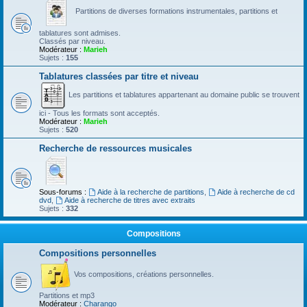
Partitions de diverses formations instrumentales, partitions et
tablatures sont admises.
Classés par niveau.
Modérateur :
Marieh
Sujets :
155
Tablatures classées par titre et niveau
Les partitions et tablatures appartenant au domaine public se trouvent
ici - Tous les formats sont acceptés.
Modérateur :
Marieh
Sujets :
520
Recherche de ressources musicales
Sous-forums :
Aide à la recherche de partitions
,
Aide à recherche de cd
dvd
,
Aide à recherche de titres avec extraits
Sujets :
332
Compositions
Compositions personnelles
Vos compositions, créations personnelles.
Partitions et mp3
Modérateur :
Charango