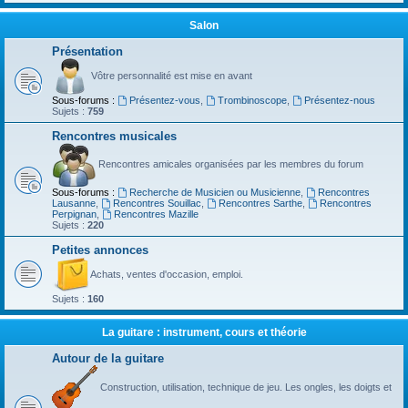
Salon
Présentation
Vôtre personnalité est mise en avant
Sous-forums :
Présentez-vous
,
Trombinoscope
,
Présentez-nous
Sujets :
759
Rencontres musicales
Rencontres amicales organisées par les membres du forum
Sous-forums :
Recherche de Musicien ou Musicienne
,
Rencontres
Lausanne
,
Rencontres Souillac
,
Rencontres Sarthe
,
Rencontres
Perpignan
,
Rencontres Mazille
Sujets :
220
Petites annonces
Achats, ventes d'occasion, emploi.
Sujets :
160
La guitare : instrument, cours et théorie
Autour de la guitare
Construction, utilisation, technique de jeu. Les ongles, les doigts et