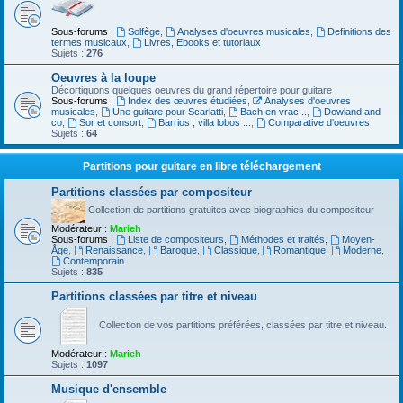
Sous-forums :
Solfège
,
Analyses d'oeuvres musicales
,
Definitions des
termes musicaux
,
Livres, Ebooks et tutoriaux
Sujets :
276
Oeuvres à la loupe
Décortiquons quelques oeuvres du grand répertoire pour guitare
Sous-forums :
Index des œuvres étudiées
,
Analyses d'oeuvres
musicales
,
Une guitare pour Scarlatti
,
Bach en vrac...
,
Dowland and
co
,
Sor et consort
,
Barrios , villa lobos ...
,
Comparative d'oeuvres
Sujets :
64
Partitions pour guitare en libre téléchargement
Partitions classées par compositeur
Collection de partitions gratuites avec biographies du compositeur
Modérateur :
Marieh
Sous-forums :
Liste de compositeurs
,
Méthodes et traités
,
Moyen-
Âge
,
Renaissance
,
Baroque
,
Classique
,
Romantique
,
Moderne
,
Contemporain
Sujets :
835
Partitions classées par titre et niveau
Collection de vos partitions préférées, classées par titre et niveau.
Modérateur :
Marieh
Sujets :
1097
Musique d'ensemble