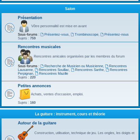
Salon
Présentation
Vôtre personnalité est mise en avant
Sous-forums :
Présentez-vous
,
Trombinoscope
,
Présentez-nous
Sujets :
759
Rencontres musicales
Rencontres amicales organisées par les membres du forum
Sous-forums :
Recherche de Musicien ou Musicienne
,
Rencontres
Lausanne
,
Rencontres Souillac
,
Rencontres Sarthe
,
Rencontres
Perpignan
,
Rencontres Mazille
Sujets :
220
Petites annonces
Achats, ventes d'occasion, emploi.
Sujets :
160
La guitare : instrument, cours et théorie
Autour de la guitare
Construction, utilisation, technique de jeu. Les ongles, les doigts et