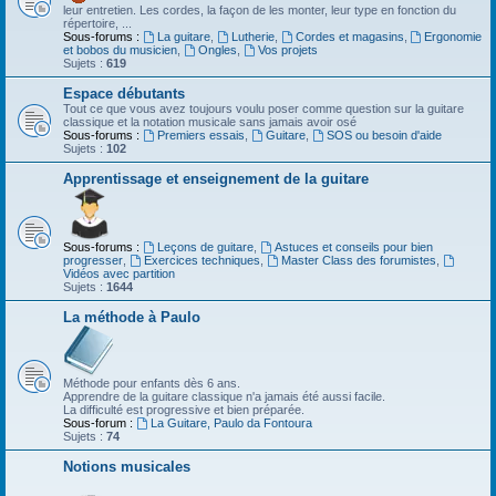
leur entretien. Les cordes, la façon de les monter, leur type en fonction du
répertoire, ...
Sous-forums :
La guitare
,
Lutherie
,
Cordes et magasins
,
Ergonomie
et bobos du musicien
,
Ongles
,
Vos projets
Sujets :
619
Espace débutants
Tout ce que vous avez toujours voulu poser comme question sur la guitare
classique et la notation musicale sans jamais avoir osé
Sous-forums :
Premiers essais
,
Guitare
,
SOS ou besoin d'aide
Sujets :
102
Apprentissage et enseignement de la guitare
Sous-forums :
Leçons de guitare
,
Astuces et conseils pour bien
progresser
,
Exercices techniques
,
Master Class des forumistes
,
Vidéos avec partition
Sujets :
1644
La méthode à Paulo
Méthode pour enfants dès 6 ans.
Apprendre de la guitare classique n'a jamais été aussi facile.
La difficulté est progressive et bien préparée.
Sous-forum :
La Guitare, Paulo da Fontoura
Sujets :
74
Notions musicales