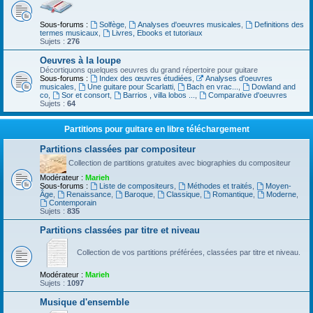
Sous-forums :
Solfège
,
Analyses d'oeuvres musicales
,
Definitions des
termes musicaux
,
Livres, Ebooks et tutoriaux
Sujets :
276
Oeuvres à la loupe
Décortiquons quelques oeuvres du grand répertoire pour guitare
Sous-forums :
Index des œuvres étudiées
,
Analyses d'oeuvres
musicales
,
Une guitare pour Scarlatti
,
Bach en vrac...
,
Dowland and
co
,
Sor et consort
,
Barrios , villa lobos ...
,
Comparative d'oeuvres
Sujets :
64
Partitions pour guitare en libre téléchargement
Partitions classées par compositeur
Collection de partitions gratuites avec biographies du compositeur
Modérateur :
Marieh
Sous-forums :
Liste de compositeurs
,
Méthodes et traités
,
Moyen-
Âge
,
Renaissance
,
Baroque
,
Classique
,
Romantique
,
Moderne
,
Contemporain
Sujets :
835
Partitions classées par titre et niveau
Collection de vos partitions préférées, classées par titre et niveau.
Modérateur :
Marieh
Sujets :
1097
Musique d'ensemble