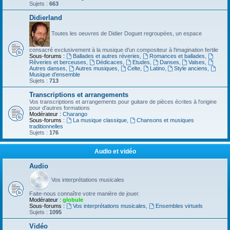
Sujets :
663
Didierland
Toutes les oeuvres de Didier Doguet regroupées, un espace
consacré exclusivement à la musique d'un compositeur à l'imagination fertile
Sous-forums :
Ballades et autres réveries
,
Romances et ballades
,
Rêveries et berceuses
,
Dédicaces
,
Etudes
,
Danses
,
Valses
,
Autres danses
,
Autres musiques
,
Celte
,
Latino
,
Style anciens
,
Musique d’ensemble
Sujets :
713
Transcriptions et arrangements
Vos transcriptions et arrangements pour guitare de pièces écrites à l'origine
pour d'autres formations
Modérateur :
Charango
Sous-forums :
La musique classique
,
Chansons et musiques
traditionnelles
Sujets :
176
Audio et vidéo
Audio
Vos interprétations musicales
Faite-nous connaître votre manière de jouer.
Modérateur :
globule
Sous-forums :
Vos interprétations musicales
,
Ensembles virtuels
Sujets :
1095
Vidéo