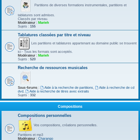
Partitions de diverses formations instrumentales, partitions et
tablatures sont admises.
Classés par niveau.
Modérateur :
Marieh
Sujets :
155
Tablatures classées par titre et niveau
Les partitions et tablatures appartenant au domaine public se trouvent
ici - Tous les formats sont acceptés.
Modérateur :
Marieh
Sujets :
520
Recherche de ressources musicales
Sous-forums :
Aide à la recherche de partitions
,
Aide à recherche de cd
dvd
,
Aide à recherche de titres avec extraits
Sujets :
332
Compositions
Compositions personnelles
Vos compositions, créations personnelles.
Partitions et mp3
Modérateur :
Charango