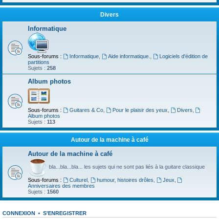
Divers
Informatique
Sous-forums :
Informatique
,
Aide informatique.
,
Logiciels d'édition de
partitions
Sujets :
258
Album photos
Sous-forums :
Guitares & Co
,
Pour le plaisir des yeux
,
Divers
,
Album photos
Sujets :
113
Autour de la machine à café
Autour de la machine à café
bla...bla...bla... les sujets qui ne sont pas liés à la guitare classique
Sous-forums :
Culturel
,
humour, histoires drôles
,
Jeux
,
Anniversaires des membres
Sujets :
1560
CONNEXION
•
S’ENREGISTRER