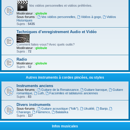
Vos vidéos personnelles et vidéos préférées.
Modérateur :
globule
Sous-forums :
Vos vidéos personnelles
,
Vidéos à gogo
,
Vidéos
Historiques
Sujets :
5435
Techniques d’enregistrement Audio et Vidéo
Comment faites-vous? Avec quels outils?
Modérateur :
globule
Sujets :
72
Radio
Modérateur :
globule
Sujets :
52
Autres instruments à cordes pincées, ou styles
Instruments anciens
Sous-forums :
Guitare de la Renaissance
,
Guitare baroque
,
Guitare
romantique
,
Luth
,
Facsimiles et tablatures anciennes
Sujets :
83
Divers instruments
Sous-forums :
Guitare acoustique ("folk")
,
Ukulélé
,
Banjo
,
Charango
,
Flamenco
,
Balalaïka
Sujets :
117
Infos musicales