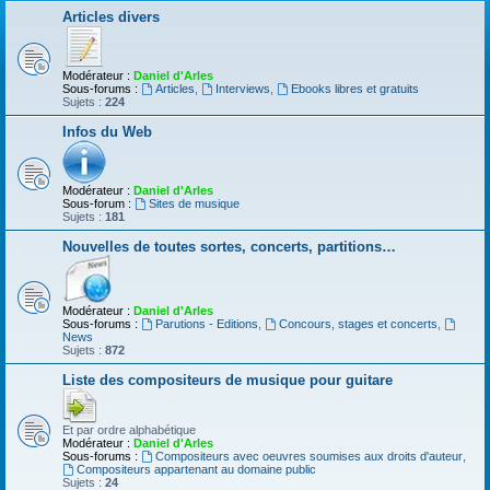
Articles divers
Modérateur :
Daniel d'Arles
Sous-forums :
Articles
,
Interviews
,
Ebooks libres et gratuits
Sujets :
224
Infos du Web
Modérateur :
Daniel d'Arles
Sous-forum :
Sites de musique
Sujets :
181
Nouvelles de toutes sortes, concerts, partitions…
Modérateur :
Daniel d'Arles
Sous-forums :
Parutions - Editions
,
Concours, stages et concerts
,
News
Sujets :
872
Liste des compositeurs de musique pour guitare
Et par ordre alphabétique
Modérateur :
Daniel d'Arles
Sous-forums :
Compositeurs avec oeuvres soumises aux droits d'auteur
,
Compositeurs appartenant au domaine public
Sujets :
24