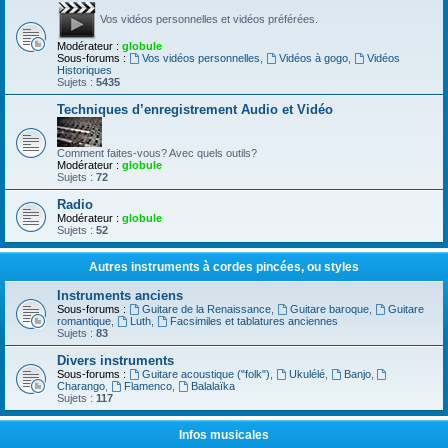
Vos vidéos personnelles et vidéos préférées.
Modérateur :
globule
Sous-forums :
Vos vidéos personnelles
,
Vidéos à gogo
,
Vidéos
Historiques
Sujets :
5435
Techniques d’enregistrement Audio et Vidéo
Comment faites-vous? Avec quels outils?
Modérateur :
globule
Sujets :
72
Radio
Modérateur :
globule
Sujets :
52
Autres instruments à cordes pincées, ou styles
Instruments anciens
Sous-forums :
Guitare de la Renaissance
,
Guitare baroque
,
Guitare
romantique
,
Luth
,
Facsimiles et tablatures anciennes
Sujets :
83
Divers instruments
Sous-forums :
Guitare acoustique ("folk")
,
Ukulélé
,
Banjo
,
Charango
,
Flamenco
,
Balalaïka
Sujets :
117
Infos musicales