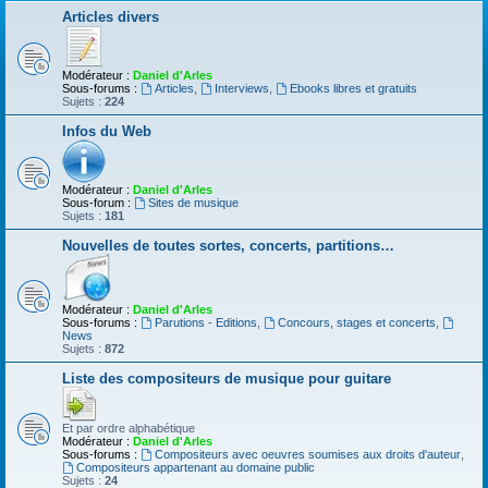
Articles divers
Modérateur :
Daniel d'Arles
Sous-forums :
Articles
,
Interviews
,
Ebooks libres et gratuits
Sujets :
224
Infos du Web
Modérateur :
Daniel d'Arles
Sous-forum :
Sites de musique
Sujets :
181
Nouvelles de toutes sortes, concerts, partitions…
Modérateur :
Daniel d'Arles
Sous-forums :
Parutions - Editions
,
Concours, stages et concerts
,
News
Sujets :
872
Liste des compositeurs de musique pour guitare
Et par ordre alphabétique
Modérateur :
Daniel d'Arles
Sous-forums :
Compositeurs avec oeuvres soumises aux droits d'auteur
,
Compositeurs appartenant au domaine public
Sujets :
24