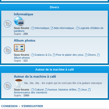
Divers
Informatique
Sous-forums :
Informatique
,
Aide informatique.
,
Logiciels d'édition de
partitions
Sujets :
258
Album photos
Sous-forums :
Guitares & Co
,
Pour le plaisir des yeux
,
Divers
,
Album photos
Sujets :
113
Autour de la machine à café
Autour de la machine à café
bla...bla...bla... les sujets qui ne sont pas liés à la guitare classique
Sous-forums :
Culturel
,
humour, histoires drôles
,
Jeux
,
Anniversaires des membres
Sujets :
1560
CONNEXION
•
S’ENREGISTRER