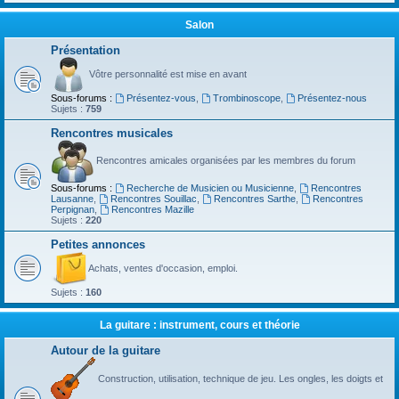
Salon
Présentation
Vôtre personnalité est mise en avant
Sous-forums :
Présentez-vous
,
Trombinoscope
,
Présentez-nous
Sujets :
759
Rencontres musicales
Rencontres amicales organisées par les membres du forum
Sous-forums :
Recherche de Musicien ou Musicienne
,
Rencontres
Lausanne
,
Rencontres Souillac
,
Rencontres Sarthe
,
Rencontres
Perpignan
,
Rencontres Mazille
Sujets :
220
Petites annonces
Achats, ventes d'occasion, emploi.
Sujets :
160
La guitare : instrument, cours et théorie
Autour de la guitare
Construction, utilisation, technique de jeu. Les ongles, les doigts et