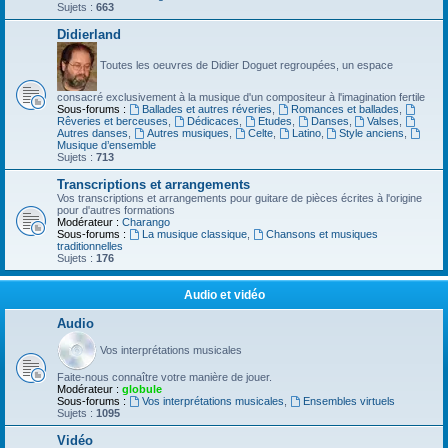
Sujets :
663
Didierland
Toutes les oeuvres de Didier Doguet regroupées, un espace
consacré exclusivement à la musique d'un compositeur à l'imagination fertile
Sous-forums :
Ballades et autres réveries
,
Romances et ballades
,
Rêveries et berceuses
,
Dédicaces
,
Etudes
,
Danses
,
Valses
,
Autres danses
,
Autres musiques
,
Celte
,
Latino
,
Style anciens
,
Musique d’ensemble
Sujets :
713
Transcriptions et arrangements
Vos transcriptions et arrangements pour guitare de pièces écrites à l'origine
pour d'autres formations
Modérateur :
Charango
Sous-forums :
La musique classique
,
Chansons et musiques
traditionnelles
Sujets :
176
Audio et vidéo
Audio
Vos interprétations musicales
Faite-nous connaître votre manière de jouer.
Modérateur :
globule
Sous-forums :
Vos interprétations musicales
,
Ensembles virtuels
Sujets :
1095
Vidéo