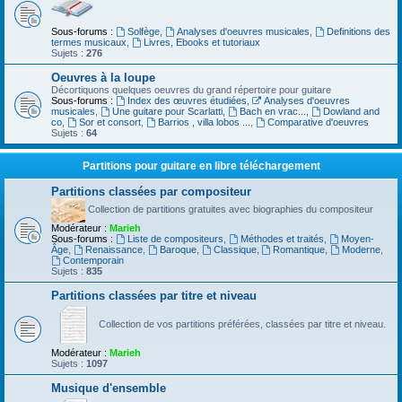
Sous-forums :
Solfège
,
Analyses d'oeuvres musicales
,
Definitions des
termes musicaux
,
Livres, Ebooks et tutoriaux
Sujets :
276
Oeuvres à la loupe
Décortiquons quelques oeuvres du grand répertoire pour guitare
Sous-forums :
Index des œuvres étudiées
,
Analyses d'oeuvres
musicales
,
Une guitare pour Scarlatti
,
Bach en vrac...
,
Dowland and
co
,
Sor et consort
,
Barrios , villa lobos ...
,
Comparative d'oeuvres
Sujets :
64
Partitions pour guitare en libre téléchargement
Partitions classées par compositeur
Collection de partitions gratuites avec biographies du compositeur
Modérateur :
Marieh
Sous-forums :
Liste de compositeurs
,
Méthodes et traités
,
Moyen-
Âge
,
Renaissance
,
Baroque
,
Classique
,
Romantique
,
Moderne
,
Contemporain
Sujets :
835
Partitions classées par titre et niveau
Collection de vos partitions préférées, classées par titre et niveau.
Modérateur :
Marieh
Sujets :
1097
Musique d'ensemble