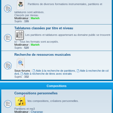
Partitions de diverses formations instrumentales, partitions et
tablatures sont admises.
Classés par niveau.
Modérateur :
Marieh
Sujets :
155
Tablatures classées par titre et niveau
Les partitions et tablatures appartenant au domaine public se trouvent
ici - Tous les formats sont acceptés.
Modérateur :
Marieh
Sujets :
520
Recherche de ressources musicales
Sous-forums :
Aide à la recherche de partitions
,
Aide à recherche de cd
dvd
,
Aide à recherche de titres avec extraits
Sujets :
332
Compositions
Compositions personnelles
Vos compositions, créations personnelles.
Partitions et mp3
Modérateur :
Charango