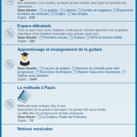
leur entretien. Les cordes, la façon de les monter, leur type en fonction du
répertoire, ...
Sous-forums :
La guitare
,
Lutherie
,
Cordes et magasins
,
Ergonomie
et bobos du musicien
,
Ongles
,
Vos projets
Sujets :
619
Espace débutants
Tout ce que vous avez toujours voulu poser comme question sur la guitare
classique et la notation musicale sans jamais avoir osé
Sous-forums :
Premiers essais
,
Guitare
,
SOS ou besoin d'aide
Sujets :
102
Apprentissage et enseignement de la guitare
Sous-forums :
Leçons de guitare
,
Astuces et conseils pour bien
progresser
,
Exercices techniques
,
Master Class des forumistes
,
Vidéos avec partition
Sujets :
1644
La méthode à Paulo
Méthode pour enfants dès 6 ans.
Apprendre de la guitare classique n'a jamais été aussi facile.
La difficulté est progressive et bien préparée.
Sous-forum :
La Guitare, Paulo da Fontoura
Sujets :
74
Notions musicales