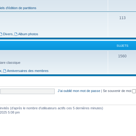
j
iels d'édition de partitions
e
S
113
t
u
s
j
Divers
,
Album photos
e
SUJETS
t
S
1560
s
uitare classique
u
x
,
Anniversaires des membres
j
e
t
J’ai oublié mon mot de passe
|
Se souvenir de moi
s
0 invités (d’après le nombre d’utilisateurs actifs ces 5 dernières minutes)
, 2025 5:08 pm