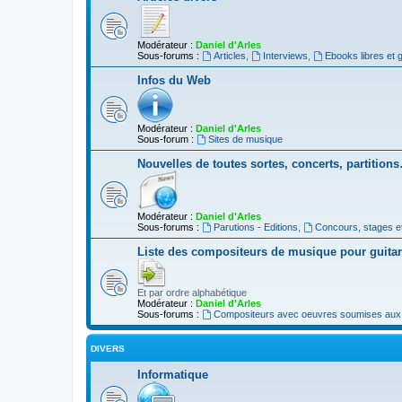
Modérateur :
Daniel d'Arles
Sous-forums :
Articles
,
Interviews
,
Ebooks libres et g
Infos du Web
Modérateur :
Daniel d'Arles
Sous-forum :
Sites de musique
Nouvelles de toutes sortes, concerts, partition
Modérateur :
Daniel d'Arles
Sous-forums :
Parutions - Editions
,
Concours, stages e
Liste des compositeurs de musique pour guita
Et par ordre alphabétique
Modérateur :
Daniel d'Arles
Sous-forums :
Compositeurs avec oeuvres soumises aux d
DIVERS
Informatique