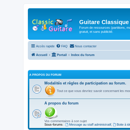
Guitare Classique
Forum de ressources (partitions, mu
gratuit, et sans publicité.
Accès rapide
FAQ
Nous contacter
Accueil
Portail
Index du forum
A PROPOS DU FORUM
Modalités et règles de participation au forum.
Tout ce que vous devriez savoir concernant les moda
A propos du forum
Vos commentaires à son sujet
Sous-forums :
Message au staff administratif
,
Boite à i