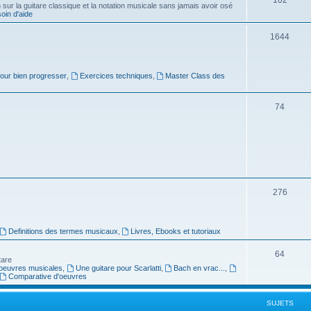
ur la guitare classique et la notation musicale sans jamais avoir osé
in d'aide
u
s
j
S
1644
e
u
t
j
pour bien progresser
,
Exercices techniques
,
Master Class des
s
e
S
74
t
u
s
j
e
t
S
276
s
u
j
Definitions des termes musicaux
,
Livres, Ebooks et tutoriaux
e
S
64
tare
t
oeuvres musicales
,
Une guitare pour Scarlatti
,
Bach en vrac...
,
u
Comparative d'oeuvres
s
j
SUJETS
e