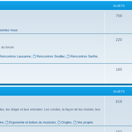
t
SUJETS
s
S
759
u
sentez-nous
j
e
S
220
t
u
 du forum
s
j
Rencontres Lausanne
,
Rencontres Souillac
,
Rencontres Sarthe
,
e
S
160
t
u
s
j
SUJETS
e
t
S
619
s
u
es, les doigts et leur entretien. Les cordes, la façon de les monter, leur
j
ins
,
Ergonomie et bobos du musicien
,
Ongles
,
Vos projets
e
S
102
t