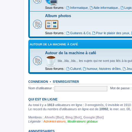
Sous-forums :
Informatique
,
Aide informatique.
,
Logic
Album photos
Sous-forums :
Guitares & Co
,
Pour le plaisir des yeux
,
AUTOUR DE LA MACHINE À CAFÉ
Autour de la machine à café
bla...bla...bla... les sujets qui ne sont pas liés à la g
Sous-forums :
Culturel
,
humour, histoires drôles
,
Jeu
CONNEXION
•
S’ENREGISTRER
Nom d’utilisateur :
Mot de passe :
QUI EST EN LIGNE
Au total il y a
1913
utilisateurs en ligne : 3 enregistrés, 0 invisible et 191
Le record du nombre d’utilisateurs en ligne est de
10992
, le mer. oct. 08
Membres :
Ahrefs [Bot]
,
Bing [Bot]
,
Google [Bot]
Légende :
Administrateurs
,
Modérateurs globaux
ANNIVERSAIRES