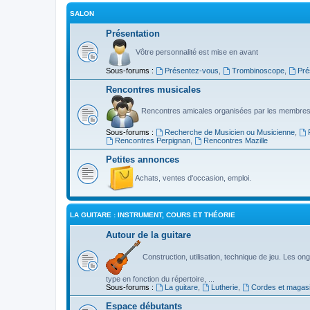
SALON
Présentation
Vôtre personnalité est mise en avant
Sous-forums :
Présentez-vous
,
Trombinoscope
,
Pré
Rencontres musicales
Rencontres amicales organisées par les membres
Sous-forums :
Recherche de Musicien ou Musicienne
,
Rencontres Perpignan
,
Rencontres Mazille
Petites annonces
Achats, ventes d'occasion, emploi.
LA GUITARE : INSTRUMENT, COURS ET THÉORIE
Autour de la guitare
Construction, utilisation, technique de jeu. Les ongl
type en fonction du répertoire, ...
Sous-forums :
La guitare
,
Lutherie
,
Cordes et magas
Espace débutants