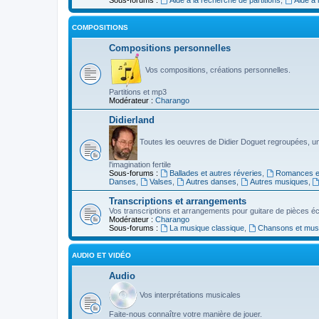
COMPOSITIONS
Compositions personnelles
Vos compositions, créations personnelles.
Partitions et mp3
Modérateur :
Charango
Didierland
Toutes les oeuvres de Didier Doguet regroupées, u
l'imagination fertile
Sous-forums :
Ballades et autres réveries
,
Romances et
Danses
,
Valses
,
Autres danses
,
Autres musiques
,
Transcriptions et arrangements
Vos transcriptions et arrangements pour guitare de pièces écr
Modérateur :
Charango
Sous-forums :
La musique classique
,
Chansons et musiq
AUDIO ET VIDÉO
Audio
Vos interprétations musicales
Faite-nous connaître votre manière de jouer.