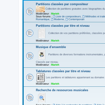
Partitions classées par compositeur
Collection de partitions gratuites avec biographies 
Modérateur :
Marieh
Sous-forums :
Liste de compositeurs
,
Méthodes et trait
Romantique
,
Moderne
,
Contemporain
Partitions classées par titre et niveau
Collection de vos partitions préférées, classées par
Modérateur :
Marieh
Musique d'ensemble
Partitions de diverses formations instrumentales, p
Classés par niveau.
Modérateur :
Marieh
Tablatures classées par titre et niveau
Les partitions et tablatures appartenant au domaine p
Modérateur :
Marieh
Recherche de ressources musicales
Sous-forums :
Aide à la recherche de partitions
,
Aide à