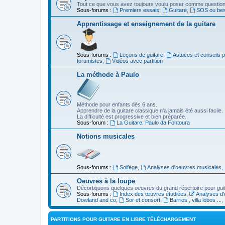
Tout ce que vous avez toujours voulu poser comme question s
Sous-forums :
Premiers essais
,
Guitare
,
SOS ou beso
Apprentissage et enseignement de la guitare
Sous-forums :
Leçons de guitare
,
Astuces et conseils 
forumistes
,
Vidéos avec partition
La méthode à Paulo
Méthode pour enfants dès 6 ans.
Apprendre de la guitare classique n'a jamais été aussi facile.
La difficulté est progressive et bien préparée.
Sous-forum :
La Guitare, Paulo da Fontoura
Notions musicales
Sous-forums :
Solfège
,
Analyses d'oeuvres musicales
,
Oeuvres à la loupe
Décortiquons quelques oeuvres du grand répertoire pour gui
Sous-forums :
Index des œuvres étudiées
,
Analyses d'
Dowland and co
,
Sor et consort
,
Barrios , villa lobos ...
,
PARTITIONS POUR GUITARE EN LIBRE TÉLÉCHARGEMENT