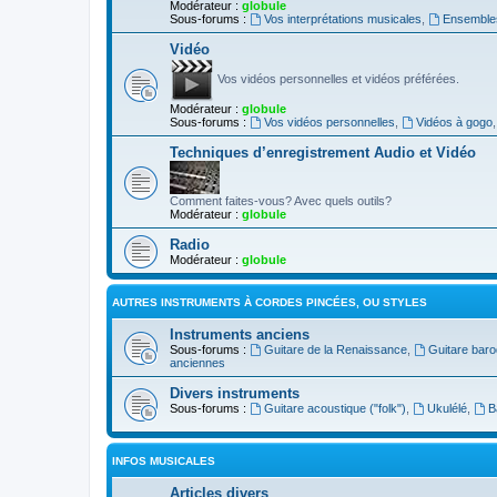
Modérateur :
globule
Sous-forums :
Vos interprétations musicales
,
Ensembles
Vidéo
Vos vidéos personnelles et vidéos préférées.
Modérateur :
globule
Sous-forums :
Vos vidéos personnelles
,
Vidéos à gogo
Techniques d’enregistrement Audio et Vidéo
Comment faites-vous? Avec quels outils?
Modérateur :
globule
Radio
Modérateur :
globule
AUTRES INSTRUMENTS À CORDES PINCÉES, OU STYLES
Instruments anciens
Sous-forums :
Guitare de la Renaissance
,
Guitare bar
anciennes
Divers instruments
Sous-forums :
Guitare acoustique ("folk")
,
Ukulélé
,
B
INFOS MUSICALES
Articles divers