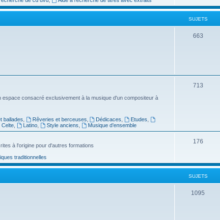
e
SUJETS
t
s
S
663
u
j
e
S
713
t
u
n espace consacré exclusivement à la musique d'un compositeur à
s
j
 ballades
,
Rêveries et berceuses
,
Dédicaces
,
Etudes
,
e
Celte
,
Latino
,
Style anciens
,
Musique d’ensemble
t
S
176
ites à l'origine pour d'autres formations
s
u
ues traditionnelles
j
SUJETS
e
t
S
1095
s
u
j