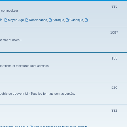
t
S
835
du compositeur
s
u
és
,
Moyen-Âge
,
Renaissance
,
Baroque
,
Classique
,
j
e
S
1097
t
u
 titre et niveau.
s
j
e
S
155
t
u
artitions et tablatures sont admises.
s
j
e
S
520
t
ublic se trouvent ici - Tous les formats sont acceptés.
u
s
j
e
S
332
t
u
s
j
 recherche de cd dvd
,
Aide à recherche de titres avec extraits