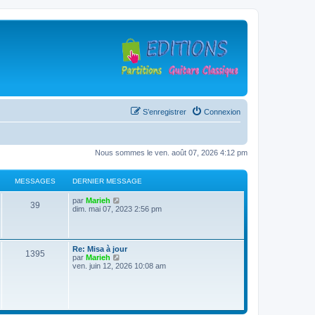
S’enregistrer
Connexion
Nous sommes le ven. août 07, 2026 4:12 pm
MESSAGES
DERNIER MESSAGE
D
V
par
Marieh
M
39
e
o
dim. mai 07, 2023 2:56 pm
r
i
e
n
r
i
l
s
e
e
D
Re: Misa à jour
r
d
M
1395
e
V
par
Marieh
s
m
e
r
o
ven. juin 12, 2026 10:08 am
e
r
e
n
i
s
n
a
i
r
s
i
s
e
l
a
e
g
r
e
g
r
s
m
d
e
m
e