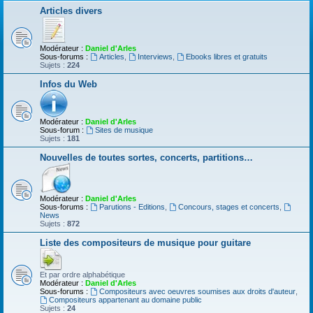
Articles divers
Modérateur :
Daniel d'Arles
Sous-forums :
Articles
,
Interviews
,
Ebooks libres et gratuits
Sujets :
224
Infos du Web
Modérateur :
Daniel d'Arles
Sous-forum :
Sites de musique
Sujets :
181
Nouvelles de toutes sortes, concerts, partitions…
Modérateur :
Daniel d'Arles
Sous-forums :
Parutions - Editions
,
Concours, stages et concerts
,
News
Sujets :
872
Liste des compositeurs de musique pour guitare
Et par ordre alphabétique
Modérateur :
Daniel d'Arles
Sous-forums :
Compositeurs avec oeuvres soumises aux droits d'auteur
,
Compositeurs appartenant au domaine public
Sujets :
24