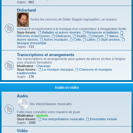
Sujets :
663
Didierland
Toutes les oeuvres de Didier Doguet regroupées, un espace
consacré exclusivement à la musique d'un compositeur à l'imagination fertile
Sous-forums :
Ballades et autres réveries
,
Romances et ballades
,
Rêveries et berceuses
,
Dédicaces
,
Etudes
,
Danses
,
Valses
,
Autres danses
,
Autres musiques
,
Celte
,
Latino
,
Style anciens
,
Musique d’ensemble
Sujets :
713
Transcriptions et arrangements
Vos transcriptions et arrangements pour guitare de pièces écrites à l'origine
pour d'autres formations
Modérateur :
Charango
Sous-forums :
La musique classique
,
Chansons et musiques
traditionnelles
Sujets :
176
Audio et vidéo
Audio
Vos interprétations musicales
Faite-nous connaître votre manière de jouer.
Modérateur :
globule
Sous-forums :
Vos interprétations musicales
,
Ensembles virtuels
Sujets :
1095
Vidéo