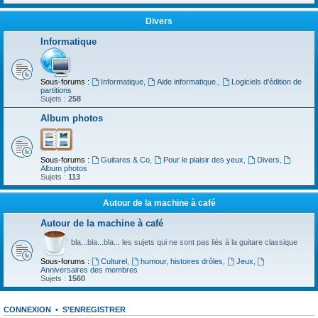
Divers
Informatique
Sous-forums :
Informatique
,
Aide informatique.
,
Logiciels d'édition de
partitions
Sujets :
258
Album photos
Sous-forums :
Guitares & Co
,
Pour le plaisir des yeux
,
Divers
,
Album photos
Sujets :
113
Autour de la machine à café
Autour de la machine à café
bla...bla...bla... les sujets qui ne sont pas liés à la guitare classique
Sous-forums :
Culturel
,
humour, histoires drôles
,
Jeux
,
Anniversaires des membres
Sujets :
1560
CONNEXION
•
S’ENREGISTRER