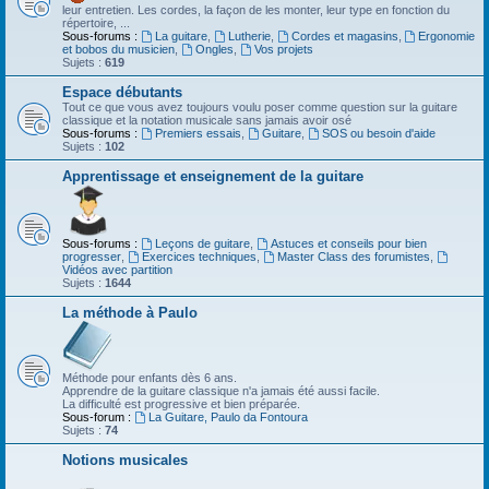
leur entretien. Les cordes, la façon de les monter, leur type en fonction du
répertoire, ...
Sous-forums :
La guitare
,
Lutherie
,
Cordes et magasins
,
Ergonomie
et bobos du musicien
,
Ongles
,
Vos projets
Sujets :
619
Espace débutants
Tout ce que vous avez toujours voulu poser comme question sur la guitare
classique et la notation musicale sans jamais avoir osé
Sous-forums :
Premiers essais
,
Guitare
,
SOS ou besoin d'aide
Sujets :
102
Apprentissage et enseignement de la guitare
Sous-forums :
Leçons de guitare
,
Astuces et conseils pour bien
progresser
,
Exercices techniques
,
Master Class des forumistes
,
Vidéos avec partition
Sujets :
1644
La méthode à Paulo
Méthode pour enfants dès 6 ans.
Apprendre de la guitare classique n'a jamais été aussi facile.
La difficulté est progressive et bien préparée.
Sous-forum :
La Guitare, Paulo da Fontoura
Sujets :
74
Notions musicales