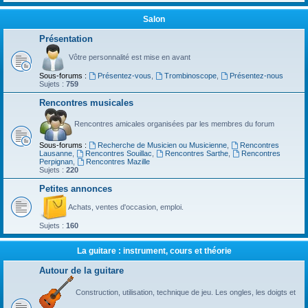
Salon
Présentation
Vôtre personnalité est mise en avant
Sous-forums :
Présentez-vous
,
Trombinoscope
,
Présentez-nous
Sujets :
759
Rencontres musicales
Rencontres amicales organisées par les membres du forum
Sous-forums :
Recherche de Musicien ou Musicienne
,
Rencontres
Lausanne
,
Rencontres Souillac
,
Rencontres Sarthe
,
Rencontres
Perpignan
,
Rencontres Mazille
Sujets :
220
Petites annonces
Achats, ventes d'occasion, emploi.
Sujets :
160
La guitare : instrument, cours et théorie
Autour de la guitare
Construction, utilisation, technique de jeu. Les ongles, les doigts et