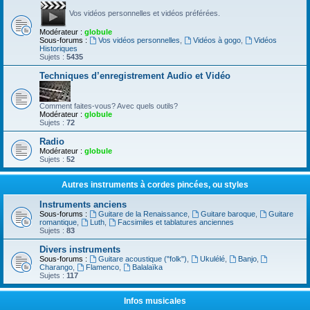
Vos vidéos personnelles et vidéos préférées.
Modérateur :
globule
Sous-forums :
Vos vidéos personnelles
,
Vidéos à gogo
,
Vidéos
Historiques
Sujets :
5435
Techniques d’enregistrement Audio et Vidéo
Comment faites-vous? Avec quels outils?
Modérateur :
globule
Sujets :
72
Radio
Modérateur :
globule
Sujets :
52
Autres instruments à cordes pincées, ou styles
Instruments anciens
Sous-forums :
Guitare de la Renaissance
,
Guitare baroque
,
Guitare
romantique
,
Luth
,
Facsimiles et tablatures anciennes
Sujets :
83
Divers instruments
Sous-forums :
Guitare acoustique ("folk")
,
Ukulélé
,
Banjo
,
Charango
,
Flamenco
,
Balalaïka
Sujets :
117
Infos musicales