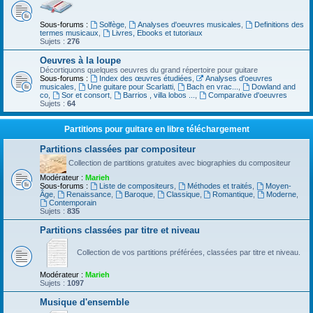
Sous-forums :
Solfège
,
Analyses d'oeuvres musicales
,
Definitions des
termes musicaux
,
Livres, Ebooks et tutoriaux
Sujets :
276
Oeuvres à la loupe
Décortiquons quelques oeuvres du grand répertoire pour guitare
Sous-forums :
Index des œuvres étudiées
,
Analyses d'oeuvres
musicales
,
Une guitare pour Scarlatti
,
Bach en vrac...
,
Dowland and
co
,
Sor et consort
,
Barrios , villa lobos ...
,
Comparative d'oeuvres
Sujets :
64
Partitions pour guitare en libre téléchargement
Partitions classées par compositeur
Collection de partitions gratuites avec biographies du compositeur
Modérateur :
Marieh
Sous-forums :
Liste de compositeurs
,
Méthodes et traités
,
Moyen-
Âge
,
Renaissance
,
Baroque
,
Classique
,
Romantique
,
Moderne
,
Contemporain
Sujets :
835
Partitions classées par titre et niveau
Collection de vos partitions préférées, classées par titre et niveau.
Modérateur :
Marieh
Sujets :
1097
Musique d'ensemble