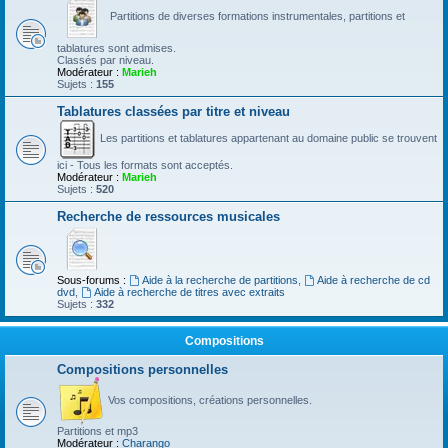
Partitions de diverses formations instrumentales, partitions et
tablatures sont admises.
Classés par niveau.
Modérateur :
Marieh
Sujets :
155
Tablatures classées par titre et niveau
Les partitions et tablatures appartenant au domaine public se trouvent
ici - Tous les formats sont acceptés.
Modérateur :
Marieh
Sujets :
520
Recherche de ressources musicales
Sous-forums :
Aide à la recherche de partitions
,
Aide à recherche de cd
dvd
,
Aide à recherche de titres avec extraits
Sujets :
332
Compositions
Compositions personnelles
Vos compositions, créations personnelles.
Partitions et mp3
Modérateur :
Charango